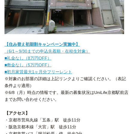
【住み替え初期割キャンペーン実施中】
（6/1～9/30までの申込先着順・在校生対象）
■礼金なし（8万円OFF）
■敷金なし（5万円OFF）
■初月家賃最大1ヶ月分フリーレント
※対象のお部屋の詳細は上記リンクよりご確認ください。（表記
条件より適用）
※6/8（月）時点の情報です。最新の募集状況はUniLife京都駅前店
までお問い合わせください。
【アクセス】
・京都市営烏丸線「五条」駅 徒歩11分
・阪急京都本線「大宮」駅 徒歩11分
・京都市営バス「堀川松原」停 徒歩2分