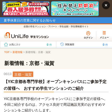
夏季休業日の営業に関するお知らせ
全国の学生マンション・アパート・学生会館・学生寮検索サイト
メニュー
ログイン
0
0
件
件
お気に入り
閲覧履歴
TOP
>
新着情報
>
新着情報：京都・滋賀
新着情報：京都・滋賀
06/13
京都・滋賀
【YIC京都各専門学校】オープンキャンパスにご参加予定
の皆様へ おすすめ学生マンションのご紹介
YIC京都各専門学校のオープンキャンパスにご参加予定の皆様へ。
今回ご紹介するのは、アクセス良好で周辺施設充実のおすすめマ
ンションをご紹介いたします。