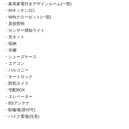
・家具家電付きデザインルーム(一部)
・IHキッチン2口
・WINクローゼット(一部)
・居室照明
・センサー感知ライト
・光ネット
・収納
・吊棚
・シューズケース
・エアコン
・バルコニー
・オートロック
・防犯カメラ
・宅配BOX
・エレベーター
・BSアンテナ
・駐輪場(原付可)
・バイク置場(任意)