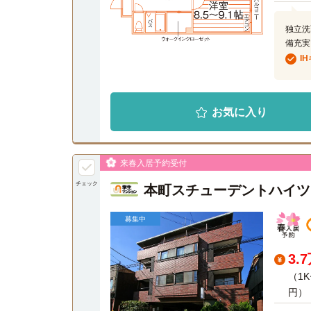
独立洗
備充実
I
お気に入り
来春入居予約受付
チェック
本町スチューデントハイツ
募集中
3.
（1
円）