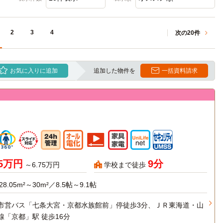
2
3
4
次の20件
お気に入りに追加
追加した物件を
一括資料請求
95万円
9分
～6.75万円
学校まで徒歩
28.05m²～30m²／8.5帖～9.1帖
市営バス「七条大宮・京都水族館前」停徒歩3分、ＪＲ東海道・山
線「京都」駅 徒歩16分