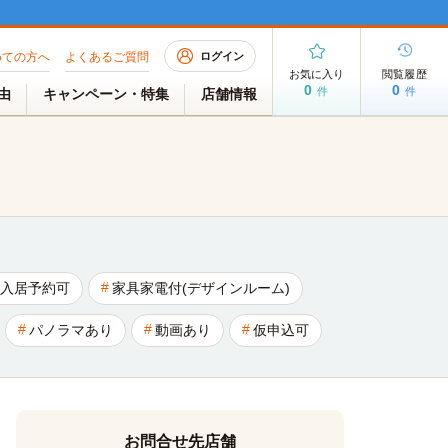
めての方へ
よくあるご質問
ログイン
お気に入り
閲覧履歴
0
0
件
件
理由
キャンペーン・特集
店舗情報
入居予約可
家具家電付(デザインルーム)
パノラマあり
動画あり
仮申込可
お問合せ先店舗