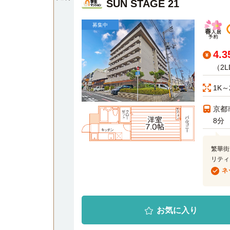
SUN STAGE 21
募集中
4.
（2
1K～
京都
8分
繁華街
リティ
ネ
お気に入り