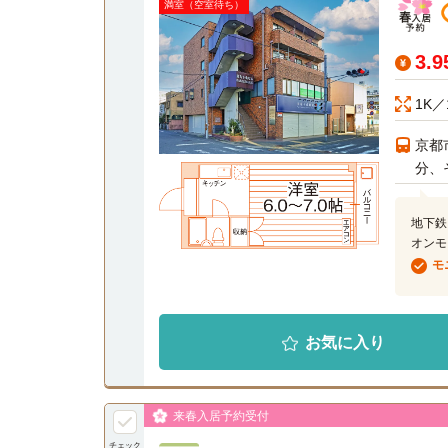
満室（空室待ち）
3.
1K／
京都
分、
地下鉄
オンモ
モ
お気に入り
来春入居予約受付
チェック