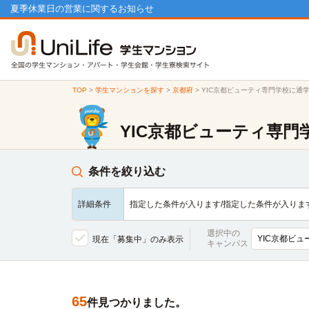
夏季休業日の営業に関するお知らせ
TOP
>
学生マンションを探す
>
京都府
>
YIC京都ビューティ専門学校に通
YIC京都ビューティ専
条件を絞り込む
詳細条件
指定した条件が入ります/指定した条件が入りま
選択中の
現在「募集中」のみ表示
キャンパス
65
件見つかりました。