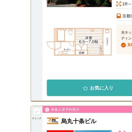
1R～
京都
光ネッ
ディン
京
お気に入り
来春入居予約受付
チェック
烏丸十条ビル