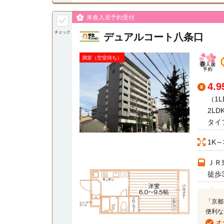
来春入居予約受付
チェック
デュアルコート八条口
満室（空室待ち）
4.
（1L
2LD
タイ
1K～
ＪＲ
徒歩
「京都
便利な
オ