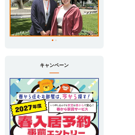
れない方へ
UniLifeではご自宅でお部屋探しができる、
オンラインお部屋探し相談
を実施しておりま
す♪
京都にすぐ行けるタイミングがない・・・と
いう方も大丈夫です！
来店しなくてもお部屋のご紹介・契約まで可
キャンペーン
能です☆
安心してお部屋探しができますので、お気軽
にお問合せ下さいませ♪