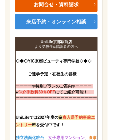
お問合せ・資料請求
来店予約・オンライン相談
UniLife京都駅前店
より受験生&保護者の方へ
◇
◆
◇YIC京都ビューティ専門学校
◇
◆
◇
ご進学予定・在校生の皆様
ーーーー✨特別プランのご案内✨
ーーーー
●
仲介手数料30％OFF
にてご紹介可能！
ーーーーーーーーーーーーーーーーーーーー
UniLifeでは2027年度の
🌸
春入居予約事前エ
ントリー
🌸
を受付中です！
独立洗面化粧台
、
女子専用マンション
、
食事