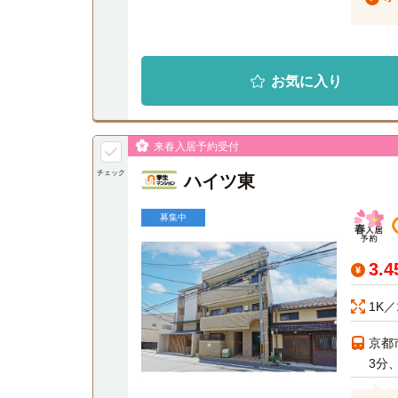
お気に入り
来春入居予約受付
チェック
ハイツ東
募集中
3.
1K／
京都
3分