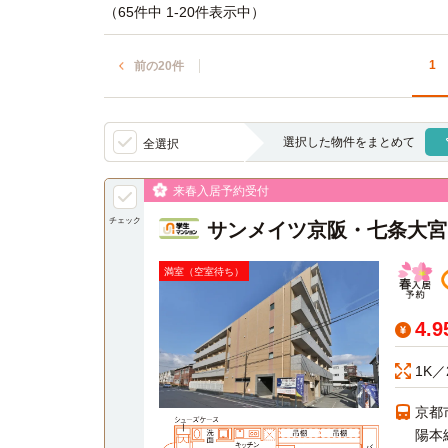
（65件中 1-20件表示中）
1
前の20件
選択した物件をまとめて
全選択
来春入居予約受付
チェック
サンメイツ京阪・七条大宮
満室（空室待ち）
4.
1K／
京都
陽本