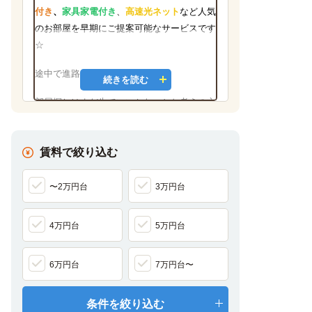
付き
、
家具家電付き
、
高速光ネット
など
人気
のお部屋を早期にご提案可能なサービスです
☆
途中で進路が変わってもOK♪
続きを読む
部屋探しはまだ先でいいかな…とお考えの方
も、
無駄な費用をかけずに、お部屋を選ぶこ
とができます♪
賃料で絞り込む
お気軽にお問い合わせくださいませ☆彡
〜2万円台
3万円台
4万円台
5万円台
6万円台
7万円台〜
条件を絞り込む