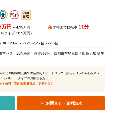
35万円
11分
～4.95万円
学校まで自転車
LDKタイプ：8.9万円）
2DK／20m²～53.24m²／7帖～22.5帖
市営バス「烏丸松原」停徒歩7分、京都市営烏丸線「四条」駅 徒歩
が近く周辺環境充実で生活便利！オートロック・防犯カメラの安心セキュ
！セパレートタイプのお部屋もあり♪
ット無料／室内洗濯機置場／更新料なし
お問合せ・資料請求