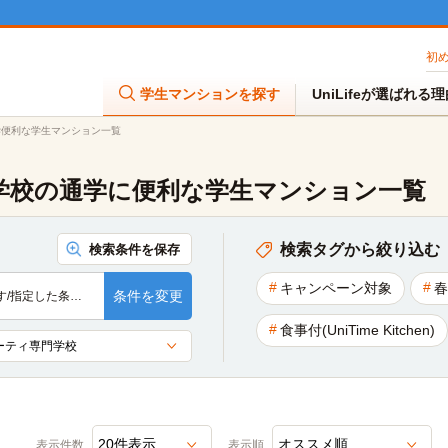
初
学生マンションを探す
UniLifeが選ばれる
学便利な学生マンション一覧
門学校の通学に便利な学生マンション一覧
検索タグから絞り込む
検索条件を保存
キャンペーン対象
春
条件を変更
す/指定した条…
食事付(UniTime Kitchen)
表示件数
表示順