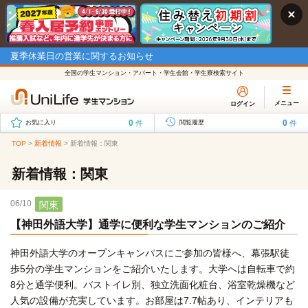
夏季休業日の営業に関するお知らせ
全国の学生マンション・アパート・学生会館・学生寮検索サイト
メニュー
ログイン
0
0
件
件
お気に入り
閲覧履歴
TOP
>
新着情報
>
新着情報：関東
新着情報：関東
06/10
関東
【神田外語大学】通学に便利な学生マンションのご紹介
神田外語大学のオープンキャンパスにご参加の皆様へ、幕張駅徒
歩5分の学生マンションをご紹介いたします。大学へは自転車で約
8分と通学便利。バストイレ別、独立洗面化粧台、浴室乾燥機など
人気の設備が充実しています。お部屋は7.7帖あり、インテリアも