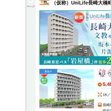
（仮称）UniLife長崎
チェック
募集中
5.
1K／
長崎
徒歩