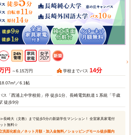
5万円
14分
～6.15万円
学校までバス
18.07m²／6.1帖
バス「西浦上中学校前」停 徒歩1分、長崎電気軌道１系統「千歳
駅 徒歩9分
≫長崎大（文教）まで徒歩5分の新築学生マンション！ 全室家具家電付
ット無料☆
立洗面化粧台／ネット月額・加入金無料／ショッピングモール徒歩圏内