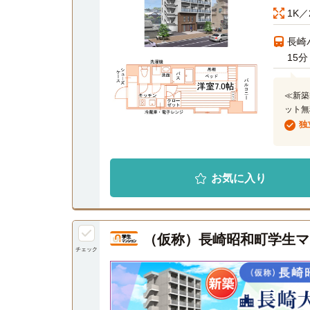
1K／
長崎
15分
≪新築
ット無
独
お気に入り
（仮称）長崎昭和町学生マ
チェック