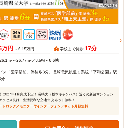
95万円
17分
～6.15万円
学校まで徒歩
26.1m²～26.77m²／8.5帖～8.6帖
バス「医学部前」停徒歩3分、長崎電気軌道１系統「平和公園」駅
6分
》2027年1月完成予定！ 長崎大（坂本キャンパス）近くの新築マンション
通アクセス良好・生活便利な立地☆ 光ネット無料！
ートロック／モニター付インターフォン／ネット月額無料