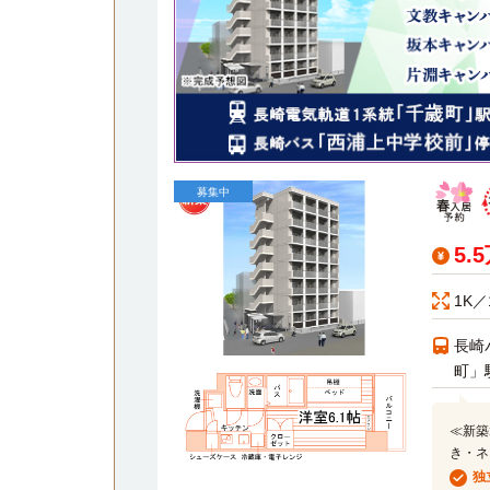
募集中
5.
1K／
長崎
町」
≪新築
き・ネ
独