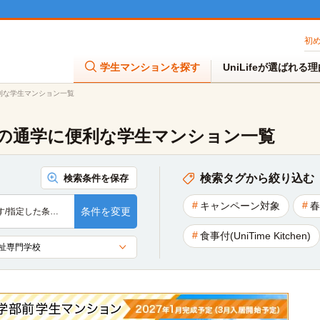
初
学生マンションを探す
UniLifeが選ばれる
利な学生マンション一覧
の通学に便利な学生マンション一覧
検索タグから絞り込む
検索条件を保存
キャンペーン対象
春
条件を変更
す/指定した条…
食事付(UniTime Kitchen)