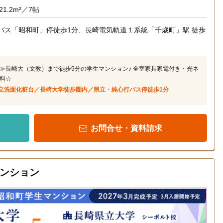
21.2m²／7帖
バス「昭和町」停徒歩1分、長崎電気軌道１系統「千歳町」駅 徒歩
≫長崎大（文教）まで徒歩9分の学生マンション♪ 全室家具家電付き・光ネ
料☆
立洗面化粧台／長崎大学徒歩圏内／県立・純心行バス停徒歩1分
お問合せ・資料請求
ンション