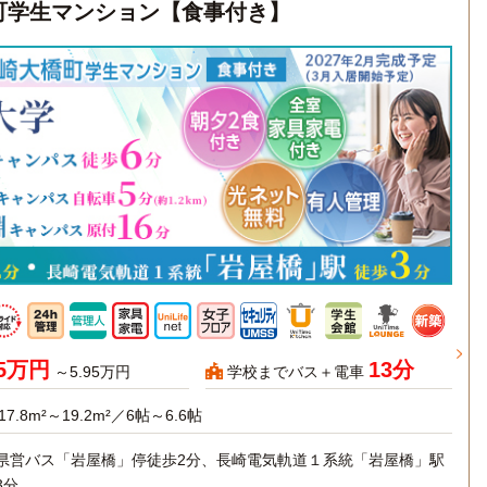
大橋町学生マンション【食事付き】
45万円
13分
～5.95万円
学校までバス＋電車
17.8m²～19.2m²／6帖～6.6帖
県営バス「岩屋橋」停徒歩2分、長崎電気軌道１系統「岩屋橋」駅
3分