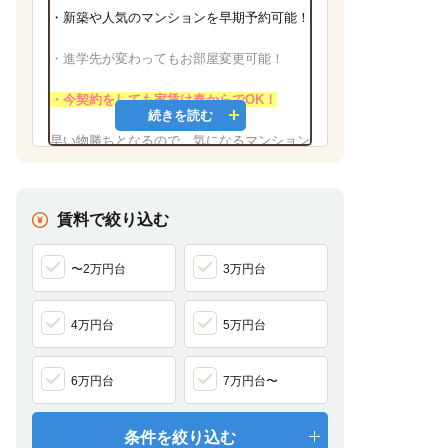
・新築や人気のマンションを早期予約可能！
・進学先が変わってもお部屋変更可能！
・今契約をしても家賃は春からでOK！
続きを読む
早い物勝ちとなるので、気になるマンション
は早めにエントリーしましょう!
※先着順のサービスの為、既にエントリーを
賃料で絞り込む
なされているお客様が多数おります。
〜2万円台
3万円台
4万円台
5万円台
6万円台
7万円台〜
条件を絞り込む