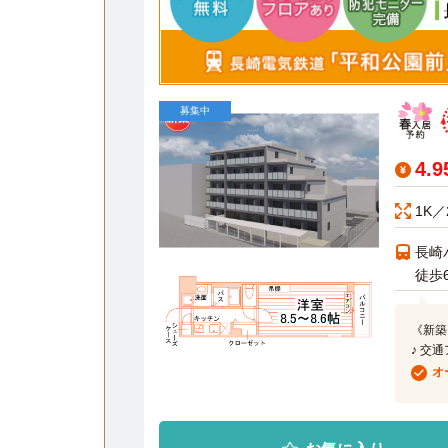
募集中
4.
1K／
長崎
徒歩
《新築
♪ 交
オ