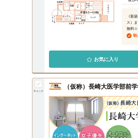
《新築
ス）ま
無料☆
朝
お気に入り
（仮称）長崎大医学部前学
チェック