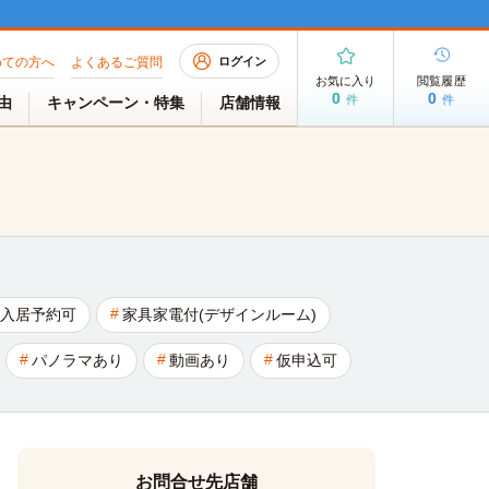
めての方へ
よくあるご質問
ログイン
お気に入り
閲覧履歴
0
0
件
件
理由
キャンペーン・特集
店舗情報
入居予約可
家具家電付(デザインルーム)
パノラマあり
動画あり
仮申込可
お問合せ先店舗