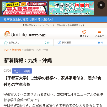
夏季休業日の営業に関するお知らせ
全国の学生マンション・アパート・学生会館・学生寮検索サイト
メニュー
ログイン
0
0
件
件
お気に入り
閲覧履歴
TOP
>
新着情報
>
新着情報：九州・沖縄
新着情報：九州・沖縄
03/06
九州・沖縄
【宇都宮大学】ご進学の皆様へ、家具家電付き、朝夕2食
付きの学生会館
宇都宮大学へご進学される皆様へ、2026年1月リニューアルの食事
付き学生会館の紹介です。
平日朝夕2食付き、全室家具家電付きで初めてのひとり暮らしでも