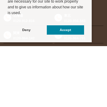
are necessary for our site to work properly
進学先が決まっていない方も、
and to give us information about how our site
お気軽にご相談ください
is used.
北海道
東北
0120-912-816
0120-956-543
Deny
Accept
関東
東海・北信越
0120-964-142
0120-964-791
京都・滋賀
大阪・兵庫
0120-952-924
0120-351-830
中国・四国
九州・沖縄
0120-923-715
0120-912-781