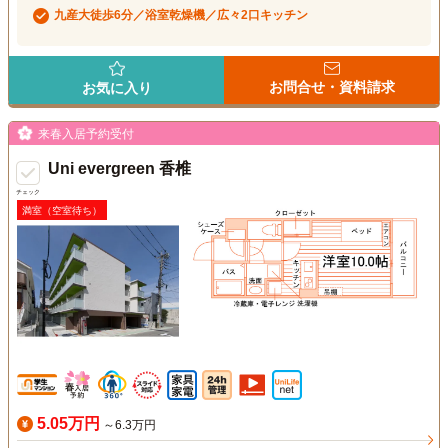
九産大徒歩6分／浴室乾燥機／広々2口キッチン
お問合せ・資料請求
お気に入り
来春入居予約受付
Uni evergreen 香椎
チェック
満室（空室待ち）
5.05万円
～6.3万円