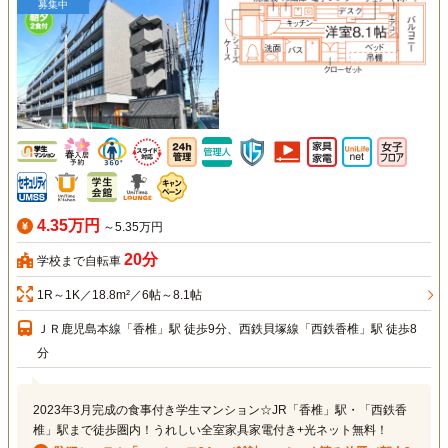
募集中
4.35万円
～5.35万円
20分
学校まで自転車
1R～1K／18.8m²／6帖～8.1帖
ＪＲ鹿児島本線「香椎」駅 徒歩9分、西鉄貝塚線「西鉄香椎」駅 徒歩8
分
2023年3月完成の食事付き学生マンション☆JR「香椎」駅・「西鉄香
椎」駅まで徒歩圏内！うれしい全室家具家電付き+光ネット無料！