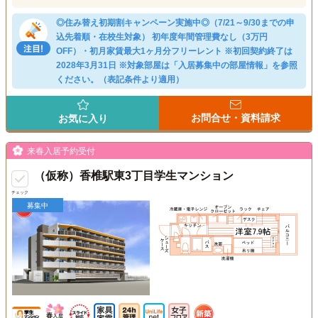
◎住み替え初期割キャンペーン実施中◎（7/21～9/30までの申
込先着順・在校生対象） 初年度年間管理費なし（3万円
OFF）・初月家賃最大1ヶ月分フリーレント ※初回契約終了は
2028年3月31日 ※対象部屋は「入居募集中の部屋情報」を参照
ください。（表記条件より適用）
お問合せ・資料請求
お気に入り
来春入居予約受付
（仮称）香椎駅東3丁目学生マンション
チェック
募集中