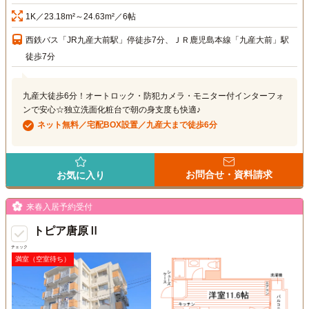
1K／23.18m²～24.63m²／6帖
西鉄バス「JR九産大前駅」停徒歩7分、ＪＲ鹿児島本線「九産大前」駅
徒歩7分
九産大徒歩6分！オートロック・防犯カメラ・モニター付インターフォ
ンで安心☆独立洗面化粧台で朝の身支度も快適♪
ネット無料／宅配BOX設置／九産大まで徒歩6分
お問合せ・資料請求
お気に入り
来春入居予約受付
トピア唐原Ⅱ
チェック
満室（空室待ち）