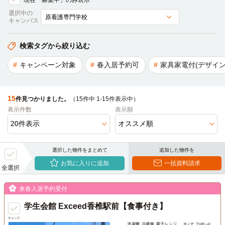
現在「募集中」のみ表示
選択中の
キャンパス
検索タグから絞り込む
キャンペーン対象
春入居予約可
家具家電付(デザイン
15
件見つかりました。
（15件中 1-15件表示中）
表示件数
表示順
選択した物件をまとめて
追加した物件を
お気に入りに追加
一括資料請求
全選択
来春入居予約受付
学生会館 Exceed香椎駅前【食事付き】
チェック