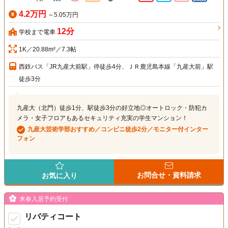
4.2万円
～5.05万円
12分
学校まで電車
1K／20.88m²／7.3帖
西鉄バス「JR九産大前駅」停徒歩4分、ＪＲ鹿児島本線「九産大前」駅
徒歩3分
九産大（北門）徒歩1分、駅徒歩3分の好立地◎オートロック・防犯カ
メラ・女子フロアもあるセキュリティ充実の学生マンション！
九産大芸術学部おすすめ／コンビニ徒歩2分／モニター付インター
フォン
お問合せ・資料請求
お気に入り
来春入居予約受付
リバティコート