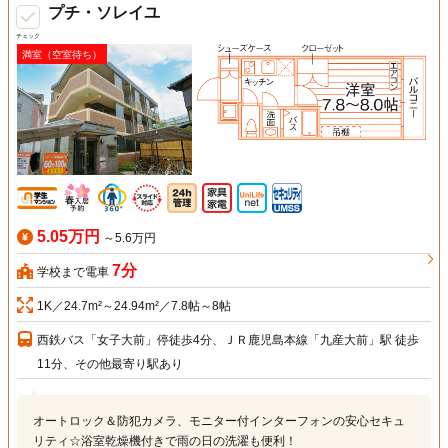
プチ・ソレイユ
チェック
満室（空室待ち）
5.05万円
～5.6万円
7分
学校まで電車
1K／24.7m²～24.94m²／7.8帖～8帖
西鉄バス「女子大前」停徒歩4分、ＪＲ鹿児島本線「九産大前」駅 徒歩
11分、その他最寄り駅あり
オートロック＆防犯カメラ、モニター付インターフォンの安心セキュ
リティ☆浴室乾燥機付きで雨の日の洗濯も便利！