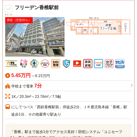
フリーデン香椎駅前
チェック
満室（空室待ち）
5.45万円
～6.15万円
7分
学校まで電車
1K／20.3m²～23.76m²／7.5帖
にしてつバス「西鉄香椎駅前」停徒歩2分、ＪＲ鹿児島本線「香椎」駅
徒歩1分、その他最寄り駅あり
「香椎」駅まで徒歩1分でアクセス良好！防犯システム「ユニセーフ