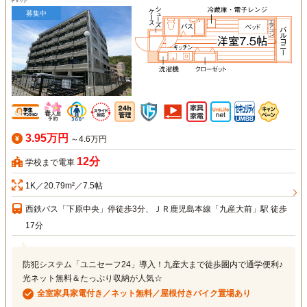
チェック
募集中
3.95万円
～4.6万円
12分
学校まで電車
1K／20.79m²／7.5帖
西鉄バス「下原中央」停徒歩3分、ＪＲ鹿児島本線「九産大前」駅 徒歩
17分
防犯システム「ユニセーフ24」導入！九産大まで徒歩圏内で通学便利♪
光ネット無料＆たっぷり収納が人気☆
全室家具家電付き／ネット無料／屋根付きバイク置場あり