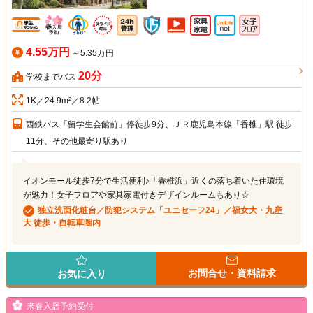
4.55万円
～5.35万円
20分
学校までバス
1K／24.9m²／8.2帖
西鉄バス「留学生会館前」停徒歩9分、ＪＲ鹿児島本線「香椎」駅 徒歩
11分、その他最寄り駅あり
イオンモール徒歩7分で生活便利♪「香椎浜」近くの落ち着いた住環境
が魅力！女子フロアや家具家電付きデザインルームもあり☆
独立洗面化粧台／防犯システム「ユニセーフ24」／福女大・九産
大 徒歩・自転車圏内
お問合せ・資料請求
お気に入り
来春入居予約受付