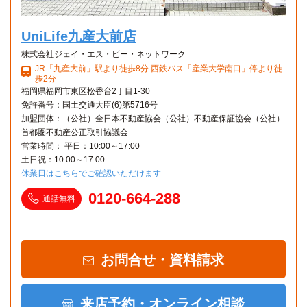
UniLife九産大前店
株式会社ジェイ・エス・ビー・ネットワーク
JR「九産大前」駅より徒歩8分 西鉄バス「産業大学南口」停より徒
歩2分
福岡県福岡市東区松香台2丁目1-30
免許番号：国土交通大臣(6)第5716号
加盟団体：（公社）全日本不動産協会（公社）不動産保証協会（公社）
首都圏不動産公正取引協議会
営業時間： 平日：10:00～17:00
土日祝：10:00～17:00
休業日はこちらでご確認いただけます
0120-664-288
通話無料
お問合せ・資料請求
来店予約・オンライン相談