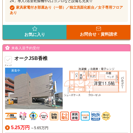
24」導入♪浴室乾燥機や2口コンロなど設備も充実☆
家具家電付き部屋あり（一部）／独立洗面化粧台／女子専用フロア
あり
お問合せ・資料請求
お気に入り
来春入居予約受付
オークJSB香椎
チェック
募集中
5.25万円
～5.65万円