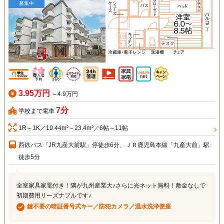
募集中
3.95万円
～4.9万円
7分
学校まで電車
1R～1K／19.44m²～23.4m²／6帖～11帖
西鉄バス「JR九産大前駅」停徒歩6分、ＪＲ鹿児島本線「九産大前」駅
徒歩5分
全室家具家電付き！隣が九州産業大♪さらに光ネット無料！敷金なしで
初期費用リーズナブルです♪
鍵不要の暗証番号式キー／防犯カメラ／温水洗浄便座