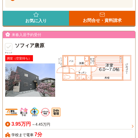
お問合せ・資料請求
お気に入り
来春入居予約受付
ソフィア唐原
チェック
満室（空室待ち）
3.95万円
～4.45万円
7分
学校まで電車