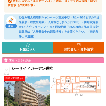
防犯システム「ユニセーフ24」／雑誌・コミック読み放題／朝夕2
食付き（夕食選択制）
◎住み替え初期割キャンペーン実施中◎（7/1～9/30までの申込
先着順・在校生対象） 入館金なし(9.5万円OFF）・初月家賃最
大1ヶ月分フリーレント ※初回契約終了は2028年3月31日 ※対
象部屋は「入居募集中の部屋情報」を参照ください。（表記条
件より適用）
お問合せ・資料請求
お気に入り
来春入居予約受付
シーサイドガーデン香椎
チェック
満室（空室待ち）