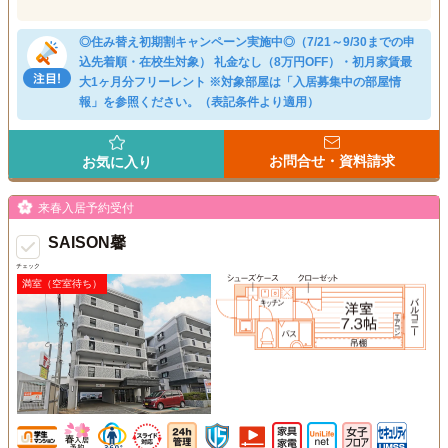
◎住み替え初期割キャンペーン実施中◎（7/21～9/30までの申
込先着順・在校生対象） 礼金なし（8万円OFF）・初月家賃最
大1ヶ月分フリーレント ※対象部屋は「入居募集中の部屋情
報」を参照ください。（表記条件より適用）
お問合せ・資料請求
お気に入り
来春入居予約受付
SAISON馨
チェック
満室（空室待ち）