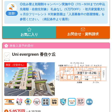
◎住み替え初期割キャンペーン実施中◎（7/1～9/30までの申込
先着順・在校生対象） 礼金なし（5万円OFF）・初月家賃最大1
ヶ月分フリーレント ※対象部屋は「入居募集中の部屋情報」を
参照ください。（表記条件より適用）
お問合せ・資料請求
お気に入り
来春入居予約受付
Uni evergreen 香住ケ丘
チェック
満室（空室待ち）
5.05万円
～6.25万円