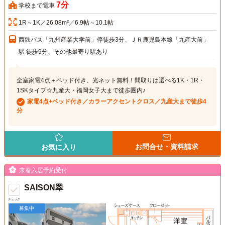
7分
学校まで電車
1R～1K／26.08m²／6.9帖～10.1帖
西鉄バス「九州産業大学前」停徒歩3分、ＪＲ鹿児島本線「九産大前」
駅 徒歩9分、その他最寄り駅あり
全室家電4点＋ベッド付き、光ネット無料！間取りは選べる1K・1R・
1SKタイプ☆九産大・福岡女子大まで徒歩圏内♪
家電4点+ベッド付き／カラーアクセントクロス／九産大まで徒歩4
分
お問合せ・資料請求
お気に入り
来春入居予約受付
SAISON翠
チェック
募集中