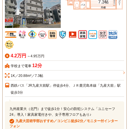
4.2万円
～4.95万円
12分
学校まで電車
1K／20.88m²／7.3帖
西鉄バス「JR九産大前駅」停徒歩4分、ＪＲ鹿児島本線「九産大前」駅
徒歩3分
九州産業大（北門）まで徒歩1分！安心の防犯システム「ユニセーフ
24」導入！家具家電付きや、女子専用フロアもあり♪
九産大芸術学部おすすめ／コンビニ徒歩2分／モニター付インター
フォン