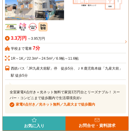
3.3万円
～3.95万円
7分
学校まで電車
1R～1K／22.3m²～24.5m²／6.9帖～11.6帖
西鉄バス「JR九産大前駅」停 徒歩5分、ＪＲ鹿児島本線「九産大前」
駅 徒歩5分
全室家電4点付き＋光ネット無料で家賃3万円台とリーズナブル！ スー
パー・コンビニまで徒歩圏内で生活環境良好♪
家電4点付き／光ネット無料／九産大まで徒歩圏内
お問合せ・資料請求
お気に入り