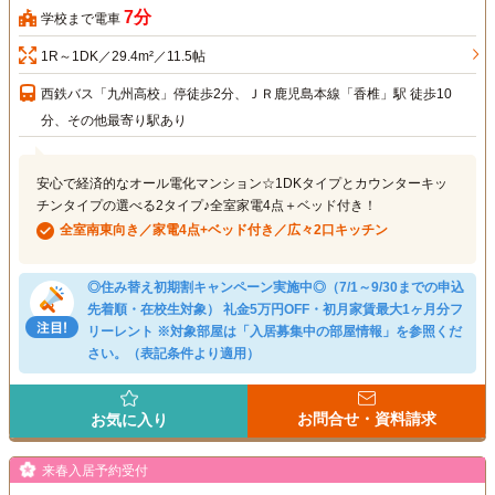
7分
学校まで電車
1R～1DK／29.4m²／11.5帖
西鉄バス「九州高校」停徒歩2分、ＪＲ鹿児島本線「香椎」駅 徒歩10
分、その他最寄り駅あり
安心で経済的なオール電化マンション☆1DKタイプとカウンターキッ
チンタイプの選べる2タイプ♪全室家電4点＋ベッド付き！
全室南東向き／家電4点+ベッド付き／広々2口キッチン
◎住み替え初期割キャンペーン実施中◎（7/1～9/30までの申込
先着順・在校生対象） 礼金5万円OFF・初月家賃最大1ヶ月分フ
リーレント ※対象部屋は「入居募集中の部屋情報」を参照くだ
さい。（表記条件より適用）
お問合せ・資料請求
お気に入り
来春入居予約受付