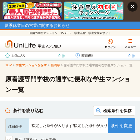
夏季休業日の営業に関するお知らせ
全国の学生マンション・アパート・学生会館・学生寮検索サイト
メニュー
ログイン
0
0
件
件
お気に入り
閲覧履歴
TOP
>
学生マンションを探す
>
福岡県
>
原看護専門学校に通学便利な学生マンション一覧
原看護専門学校の通学に便利な学生マンショ
ン一覧
条件を絞り込む
検索条件を保存
条件を変更
指定した条件が入ります/指定した条件が入ります/指定した条…
詳細条件