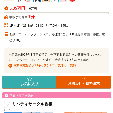
5.35万円
～6万円
7分
学校まで電車
1R～1K／23.3m²～23.82m²／7.6帖～8.5帖
西鉄バス「オークタウン入口」停徒歩1分、ＪＲ鹿児島本線「香椎」駅
徒歩18分
≪新築≫2027年3月完成予定！全室家具家電付きの新築学生マンショ
ン！ スーパー・コンビニが近く生活環境良好♪光ネット無料！
家具家電付き／IHキッチン2口／光ネット無料
お問合せ・資料請求
お気に入り
来春入居予約受付
リバティサークル香椎
チェック