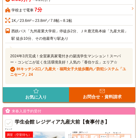
7分
学校まで電車
1K／23.6m²～23.8m²／7.8帖～8.1帖
西鉄バス「九州産業大学前」停徒歩2分、ＪＲ鹿児島本線「九産大前」
駅 徒歩10分、その他最寄り駅あり
2024年3月完成！全室家具家電付きの築浅学生マンション！スーパ
ー・コンビニが近く生活環境良好！人気の「香住ケ丘」エリア☆
IHキッチン2口／九産大・福岡女子大徒歩圏内／防犯システム「ユ
ニセーフ」24
お問合せ・資料請求
お気に入り
来春入居予約受付
学生会館 レジディア九産大前【食事付き】
チェック
満室（空室待ち）