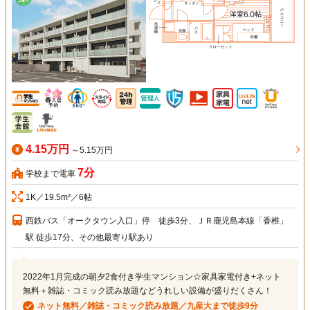
4.15万円
～5.15万円
7分
学校まで電車
1K／19.5m²／6帖
西鉄バス「オークタウン入口」停 徒歩3分、ＪＲ鹿児島本線「香椎」
駅 徒歩17分、その他最寄り駅あり
2022年1月完成の朝夕2食付き学生マンション☆家具家電付き+ネット
無料＋雑誌・コミック読み放題などうれしい設備が盛りだくさん！
ネット無料／雑誌・コミック読み放題／九産大まで徒歩9分