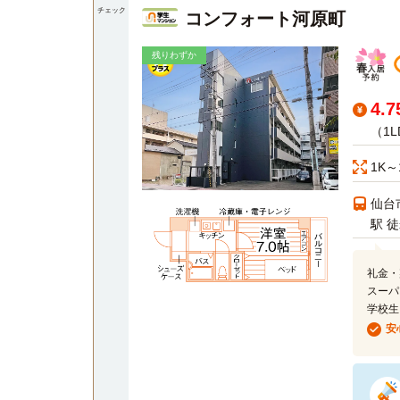
チェック
コンフォート河原町
残りわずか
4.
（1
1K～
仙台
駅 
礼金・
スーパ
学校生
安