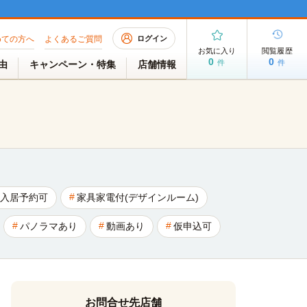
めての方へ
よくあるご質問
ログイン
お気に入り
閲覧履歴
0
0
件
件
理由
キャンペーン・特集
店舗情報
入居予約可
家具家電付(デザインルーム)
パノラマあり
動画あり
仮申込可
お問合せ先店舗