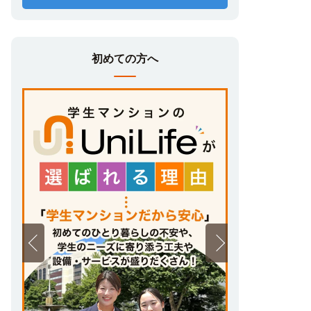
ユニライフ学生マンションは様々なニー
ズに対応
初めての方へ
食事付き、家電家具付き、女子学生専用・女
子専用／女子優先フロア…など、お部屋探し
で迷ったら、学生に高いニーズを誇る設備・
サービスで探してみましょう。
自宅で完結！オンラインお部屋探し
来店不要でお部屋探し・お申し込み・ご契
約。現地に行く前に情報を集めたい方、進学
先の街に行く「費用・手間・時間」を節約し
たい方、引越し・入学まであまり時間が無い
方、自宅から進学先が遠い方…にオススメ！