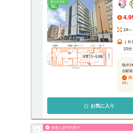
残りわずか
4.
1R～
ＪＲ
10
朝夕2
台駅前
光
24」
お気に入り
来春入居予約受付