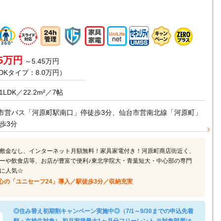
75万円
～5.45万円
LDKタイプ：8.0万円）
1LDK／22.2m²／7帖
市営バス「河原町駅南口」停徒歩3分、仙台市営南北線「河原町」
徒歩3分
敷金なし、インターネット月額無料！家具家電付き！河原町商店街近く、
ーや飲食店等、お店が豊富で便利♪東北学院大・青葉短大・中心部の専門
に人気☆
心の「ユニセーフ24」導入／駅徒歩3分／収納充実
◎住み替え初期割キャンペーン実施中◎（7/1～9/30までの申込先着