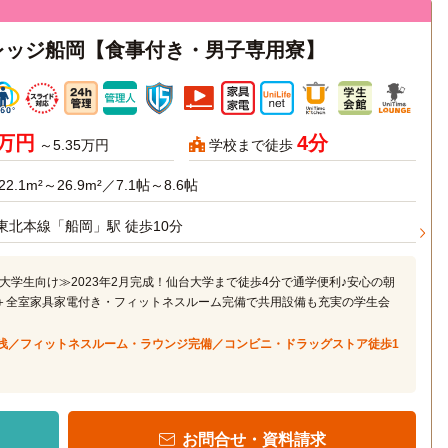
レッジ船岡【食事付き・男子専用寮】
6万円
4分
～5.35万円
学校まで徒歩
22.1m²～26.9m²／7.1帖～8.6帖
東北本線「船岡」駅 徒歩10分
大学生向け≫2023年2月完成！仙台大学まで徒歩4分で通学便利♪安心の朝
＋全室家具家電付き・フィットネスルーム完備で共用設備も充実の学生会
浅／フィットネスルーム・ラウンジ完備／コンビニ・ドラッグストア徒歩1
お問合せ・資料請求