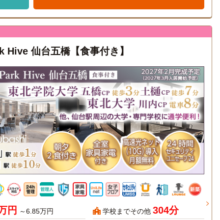
rk Hive 仙台五橋【食事付き】
7万円
304分
～6.85万円
学校までその他