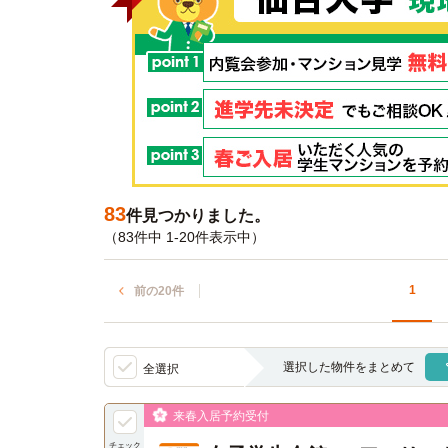
83
件見つかりました。
（83件中 1-20件表示中）
1
前の20件
選択した物件をまとめて
全選択
来春入居予約受付
チェック