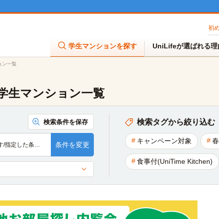
初
学生マンションを探す
UniLifeが選ばれる
ョン一覧
学生マンション一覧
検索タグから絞り込む
検索条件を保存
キャンペーン対象
春
条件を変更
す/指定した条…
食事付(UniTime Kitchen)