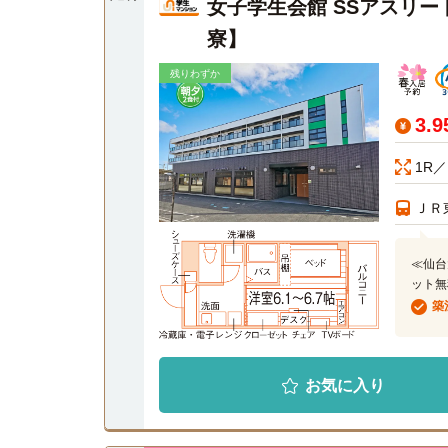
女子学生会館 SSアスリ
寮】
残りわずか
3.
1R／
ＪＲ
≪仙台
ット無
築
お気に入り