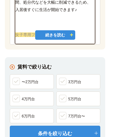
間、処分代などを大幅に削減できるため、
入居後すぐに生活が開始できます♪
女子専用フロア有
続きを読む
女子学生限定とした 「女子専用フロア」を
ご用意しています。
賃料で絞り込む
動画で分かるUniLifeの学生マンションと
〜2万円台
3万円台
充実のサービス
4万円台
5万円台
春から家賃サービス、24時間サポート・セ
キュリティ設備、食事付き学生マンション、
家具家電付きデザインルーム、オリジナル設
6万円台
7万円台〜
備・サービスについて動画でご紹介！
条件を絞り込む