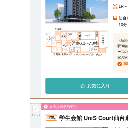
1R～
仙台
10分
《新築
駅9路
ーズの
家具家
高
お気に入り
来春入居予約受付
チェック
学生会館 UniS Court