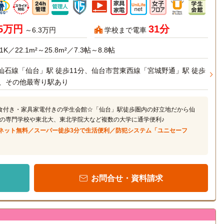
95万円
31分
～6.3万円
学校まで電車
1K／22.1m²～25.8m²／7.3帖～8.8帖
仙石線「仙台」駅 徒歩11分、仙台市営東西線「宮城野通」駅 徒歩
分、その他最寄り駅あり
食付き・家具家電付きの学生会館☆「仙台」駅徒歩圏内の好立地だから仙
の専門学校や東北大、東北学院大など複数の大学に通学便利♪
ネット無料／スーパー徒歩3分で生活便利／防犯システム「ユニセーフ
お問合せ・資料請求