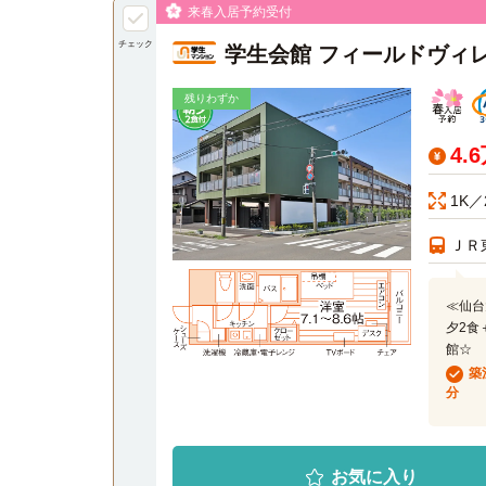
来春入居予約受付
チェック
学生会館 フィールドヴィ
残りわずか
4.
1K／
ＪＲ
≪仙台
夕2食
館☆
築
分
お気に入り