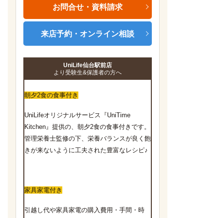
お問合せ・資料請求
来店予約・オンライン相談
UniLife仙台駅前店
より受験生&保護者の方へ
朝夕2食の食事付き
UniLifeオリジナルサービス『UniTime
Kitchen』提供の、朝夕2食の食事付きです。
管理栄養士監修の下、栄養バランスが良く飽
きが来ないように工夫された豊富なレシピ♪
家具家電付き
引越し代や家具家電の購入費用・手間・時