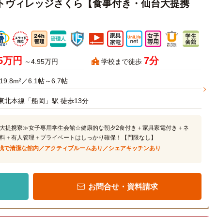
ートヴィレッジさくら【食事付き・仙台大提携
95万円
7分
～4.95万円
学校まで徒歩
19.8m²／6.1帖～6.7帖
東北本線「船岡」駅 徒歩13分
大提携寮≫女子専用学生会館☆健康的な朝夕2食付き＋家具家電付き＋ネ
料＋有人管理＋プライベートはしっかり確保！【門限なし】
浅で清潔な館内／アクティブルームあり／シェアキッチンあり
お問合せ・資料請求