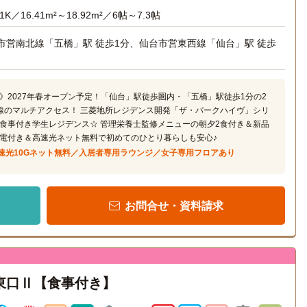
1K／16.41m²～18.92m²／6帖～7.3帖
市営南北線「五橋」駅 徒歩1分、仙台市営東西線「仙台」駅 徒歩
》2027年春オープン予定！「仙台」駅徒歩圏内・「五橋」駅徒歩1分の2
線のマルチアクセス！ 三菱地所レジデンス開発「ザ・パークハイヴ」シリ
食事付き学生レジデンス☆ 管理栄養士監修メニューの朝夕2食付き＆新品
電付き＆高速光ネット無料で初めてのひとり暮らしも安心♪
速光10Gネット無料／入居者専用ラウンジ／女子専用フロアあり
お問合せ・資料請求
仙台東口Ⅱ【食事付き】