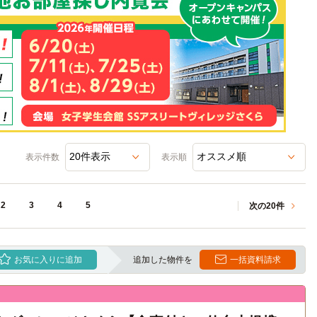
表示件数
表示順
2
3
4
5
次の20件
お気に入りに追加
追加した物件を
一括資料請求