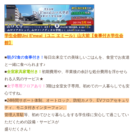
学生会館Uni E'meal（ユニ エミール）山大前【食事付き学生会
館】
■
朝夕2食の食事付き！
毎日出来立ての美味しいごはんを、食堂でお友達
と一緒に食べられます♪
■
全室家具家電付き！
初期費用や、卒業後の余計な処分費用を浮かせら
れる人気のサービス★
■
女子専用フロアあり！
3階は全室女子専用。初めての一人暮らしでも安
心ですね。
■
24時間サポート体制、オートロック、防犯カメラ、EVフロアセキュリ
ティ、モニタ付きインターフォン、
管理人常駐
等、初めてひとり暮らしをする学生様に安心して過ごしてい
ただくための設備・サービスが
盛りだくさん！