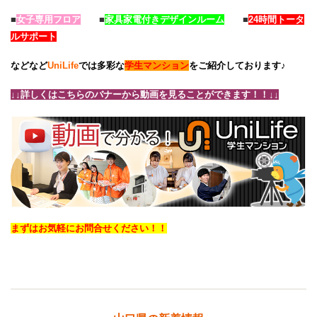
■
女子専用フロア
■
家具家電付きデザインルーム
■
24時間トータ
ルサポート
などなど
UniLife
では多彩な
学生マンション
をご紹介しております♪
↓↓詳しくはこちらのバナーから動画を見ることができます！！↓↓
まずはお気軽にお問合せください！！