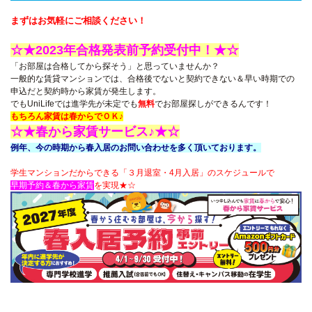
まずはお気軽にご相談ください！
☆★2023年合格発表前予約受付中！★☆
「お部屋は合格してから探そう」と思っていませんか？
一般的な賃貸マンションでは、合格後でないと契約できない＆
早い時期での
申込だと
契約時から家賃が発生します。
でもUniLifeでは進学先が未定でも
無料
でお部屋探しができるんです！
もちろん家賃は春からでＯＫ♪
☆★春から家賃サービス♪★☆
例年、今の時期から春入居のお問い合わせを多く頂いております。
学生マンションだからできる「３月退室・4月入居」
のスケジュールで
早期予約＆春から家賃
を実現★☆