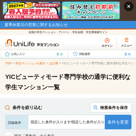
夏季休業日の営業に関するお知らせ
全国の学生マンション・アパート・学生会館・学生寮検索サイト
メニュー
ログイン
0
0
件
件
お気に入り
閲覧履歴
TOP
>
学生マンションを探す
>
山口県
>
YICビューティモード専門学校に通学便利な学生マン
YICビューティモード専門学校の通学に便利な
学生マンション一覧
条件を絞り込む
検索条件を保存
条件を変更
指定した条件が入ります/指定した条件が入ります/指定した条…
詳細条件