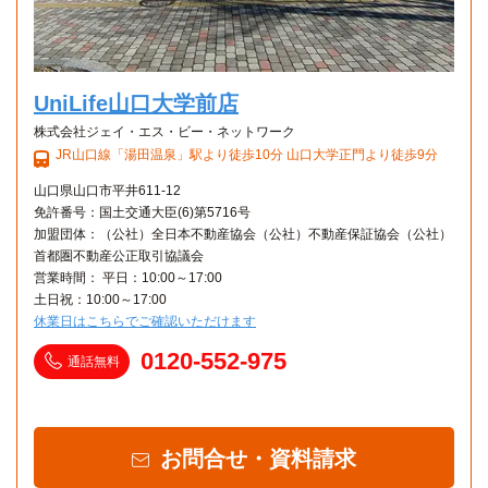
UniLife山口大学前店
株式会社ジェイ・エス・ビー・ネットワーク
JR山口線「湯田温泉」駅より徒歩10分 山口大学正門より徒歩9分
山口県山口市平井611-12
免許番号：国土交通大臣(6)第5716号
加盟団体：（公社）全日本不動産協会（公社）不動産保証協会（公社）
首都圏不動産公正取引協議会
営業時間： 平日：10:00～17:00
土日祝：10:00～17:00
休業日はこちらでご確認いただけます
0120-552-975
通話無料
お問合せ・資料請求