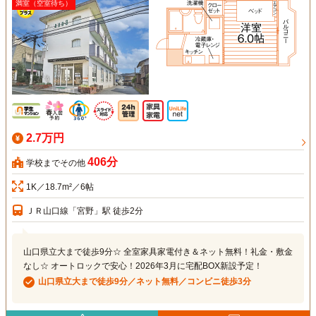
満室（空室待ち）
2.7万円
406分
学校までその他
1K／18.7m²／6帖
ＪＲ山口線「宮野」駅 徒歩2分
山口県立大まで徒歩9分☆ 全室家具家電付き＆ネット無料！礼金・敷金
なし☆ オートロックで安心！2026年3月に宅配BOX新設予定！
山口県立大まで徒歩9分／ネット無料／コンビニ徒歩3分