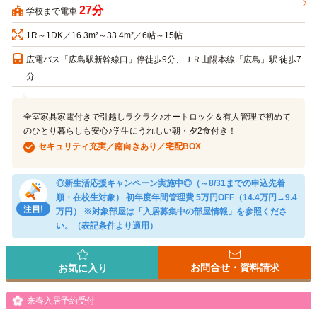
27分
学校まで電車
1R～1DK／16.3m²～33.4m²／6帖～15帖
広電バス「広島駅新幹線口」停徒歩9分、ＪＲ山陽本線「広島」駅 徒歩7
分
全室家具家電付きで引越しラクラク♪オートロック＆有人管理で初めて
のひとり暮らしも安心♪学生にうれしい朝・夕2食付き！
セキュリティ充実／南向きあり／宅配BOX
◎新生活応援キャンペーン実施中◎（～8/31までの申込先着
順・在校生対象） 初年度年間管理費 5万円OFF（14.4万円→9.4
万円） ※対象部屋は「入居募集中の部屋情報」を参照くださ
い。（表記条件より適用）
お問合せ・資料請求
お気に入り
来春入居予約受付