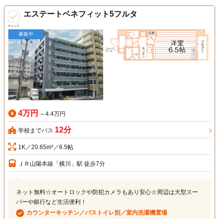
エステートベネフィット5フルタ
チェック
募集中
4万円
～4.4万円
12分
学校までバス
1K／20.65m²／6.5帖
ＪＲ山陽本線「横川」駅 徒歩7分
ネット無料☆オートロックや防犯カメラもあり安心☆周辺は大型スー
パーや銀行など生活便利！
カウンターキッチン／バストイレ別／室内洗濯機置場