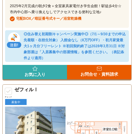
2025年2月完成の朝夕2食＋全室家具家電付き学生会館！駅徒歩4分☆
市内中心部へ乗り換えなしでアクセスできる便利な立地♪
宅配BOX／暗証番号式キー／浴室乾燥機
◎住み替え初期割キャンペーン実施中◎（7/1～9/30までの申込
先着順・在校生対象） 入館金なし（8万円OFF）・初月家賃最
大1ヶ月分フリーレント ※初回契約終了は2028年3月31日 ※対
象部屋は「入居募集中の部屋情報」を参照ください。（表記条
件より適用）
お問合せ・資料請求
お気に入り
ゼフィルⅠ
チェック
募集中