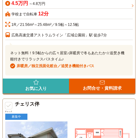
4.5万円
～4.8万円
12分
学校まで自転車
1R／21.56m²～25.48m²／9.5帖～12.5帖
広島高速交通アストラムライン「広域公園前」駅 徒歩7分
ネット無料！9.5帖からの広々居室♪床暖房で冬もあたたか☆追焚き機
能付きでリラックスバスタイム♪
床暖房／独立洗面化粧台／追焚き機能付きバス
お問合せ・資料請求
お気に入り
チェリス伴
チェック
募集中