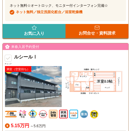
ネット無料☆オートロック、モニター付インターフォン完備☆
ネット無料／独立洗面化粧台／浴室乾燥機
お問合せ・資料請求
お気に入り
来春入居予約受付
ルシールⅠ
チェック
満室（空室待ち）
5.15万円
～5.6万円