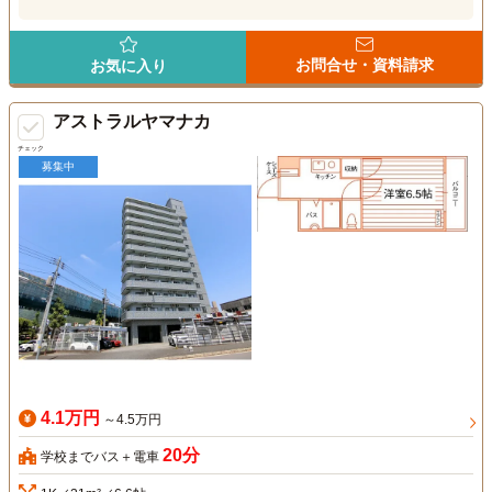
お問合せ・資料請求
お気に入り
アストラルヤマナカ
チェック
募集中
4.1万円
～4.5万円
20分
学校までバス＋電車