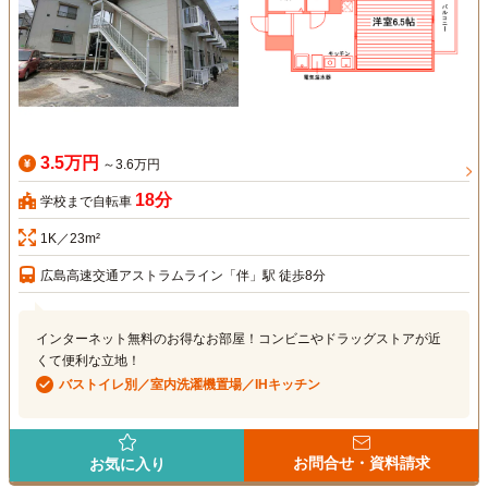
3.5万円
～3.6万円
18分
学校まで自転車
1K／23m²
広島高速交通アストラムライン「伴」駅 徒歩8分
インターネット無料のお得なお部屋！コンビニやドラッグストアが近
くて便利な立地！
バストイレ別／室内洗濯機置場／IHキッチン
お問合せ・資料請求
お気に入り