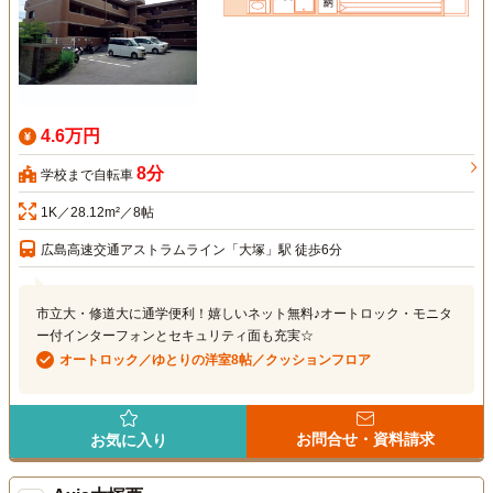
4.6万円
8分
学校まで自転車
1K／28.12m²／8帖
広島高速交通アストラムライン「大塚」駅 徒歩6分
市立大・修道大に通学便利！嬉しいネット無料♪オートロック・モニタ
ー付インターフォンとセキュリティ面も充実☆
オートロック／ゆとりの洋室8帖／クッションフロア
お問合せ・資料請求
お気に入り