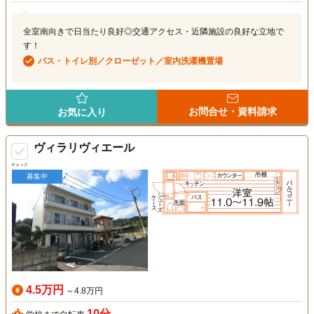
全室南向きで日当たり良好◎交通アクセス・近隣施設の良好な立地で
す！
バス・トイレ別／クローゼット／室内洗濯機置場
お問合せ・資料請求
お気に入り
ヴィラリヴィエール
チェック
募集中
4.5万円
～4.8万円
10分