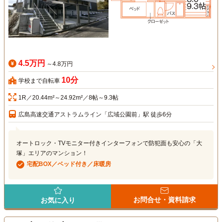
4.5万円
～4.8万円
10分
学校まで自転車
1R／20.44m²～24.92m²／8帖～9.3帖
広島高速交通アストラムライン「広域公園前」駅 徒歩6分
オートロック・TVモニター付きインターフォンで防犯面も安心の「大
塚」エリアのマンション！
宅配BOX／ベッド付き／床暖房
お問合せ・資料請求
お気に入り