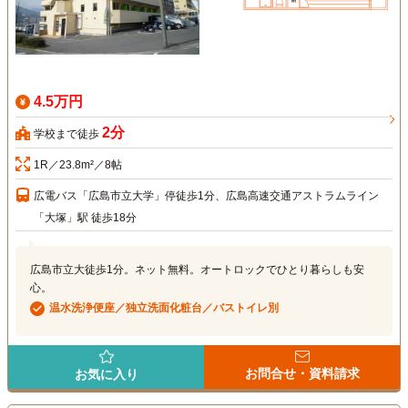
4.5万円
2分
学校まで徒歩
1R／23.8m²／8帖
広電バス「広島市立大学」停徒歩1分、広島高速交通アストラムライン
「大塚」駅 徒歩18分
広島市立大徒歩1分。ネット無料。オートロックでひとり暮らしも安
心。
温水洗浄便座／独立洗面化粧台／バストイレ別
お問合せ・資料請求
お気に入り