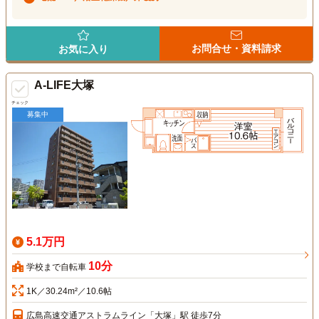
お問合せ・資料請求
お気に入り
A-LIFE大塚
チェック
募集中
5.1万円
10分
学校まで自転車
1K／30.24m²／10.6帖
広島高速交通アストラムライン「大塚」駅 徒歩7分