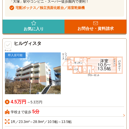
「大塚」駅やコンビニ・スーパー徒歩圏内で便利！
宅配ボックス／独立洗面化粧台／浴室乾燥機
お問合せ・資料請求
お気に入り
ヒルヴィスタ
チェック
即入居可能
4.5万円
～5.3万円
5分
学校まで徒歩
1R／23.3m²～28.9m²／10.5帖～13.5帖