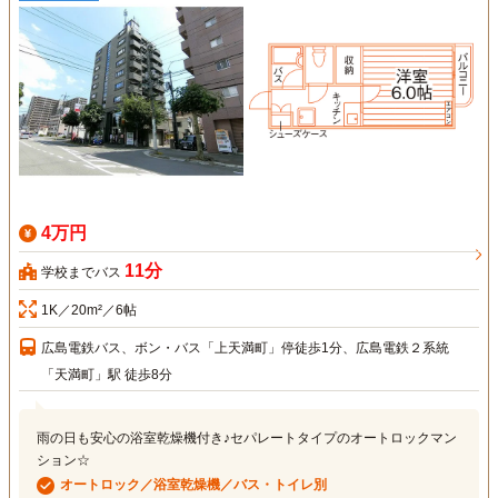
4万円
11分
学校までバス
1K／20m²／6帖
広島電鉄バス、ボン・バス「上天満町」停徒歩1分、広島電鉄２系統
「天満町」駅 徒歩8分
雨の日も安心の浴室乾燥機付き♪セパレートタイプのオートロックマン
ション☆
オートロック／浴室乾燥機／バス・トイレ別