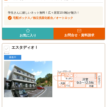
学生さんに嬉しいネット無料！広々居室10.6帖が魅力！
宅配ボックス／独立洗面化粧台／オートロック
お問合せ・資料請求
お気に入り
エスタディオⅠ
チェック
募集中