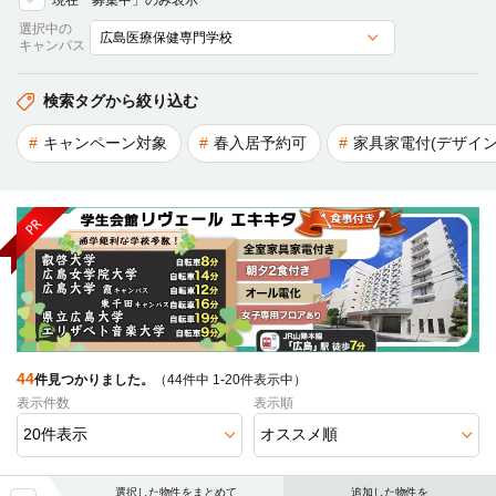
現在「募集中」のみ表示
選択中の
キャンパス
検索タグから絞り込む
キャンペーン対象
春入居予約可
家具家電付(デザイン
44
件見つかりました。
（44件中 1-20件表示中）
表示件数
表示順
選択した物件をまとめて
追加した物件を