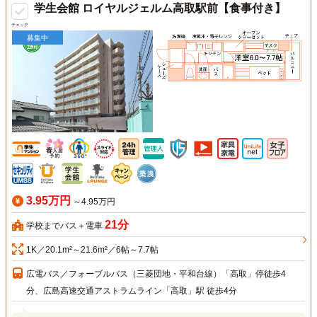
学生会館 ロイヤルジェルム高取駅前【食事付き】
チェック
募集中
3.95万円
～4.95万円
21分
学校までバス＋電車
1K／20.1m²～21.6m²／6帖～7.7帖
広電バス／フォーブルバス（三菱団地・平和台線）「高取」停徒歩4
分、広島高速交通アストラムライン「高取」駅 徒歩4分