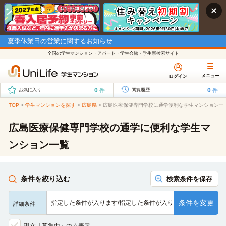
夏季休業日の営業に関するお知らせ
全国の学生マンション・アパート・学生会館・学生寮検索サイト
メニュー
ログイン
0
0
件
件
お気に入り
閲覧履歴
TOP
>
学生マンションを探す
>
広島県
>
広島医療保健専門学校に通学便利な学生マンション一
広島医療保健専門学校の通学に便利な学生マ
ンション一覧
条件を絞り込む
検索条件を保存
条件を変更
指定した条件が入ります/指定した条件が入ります/指定した条…
詳細条件