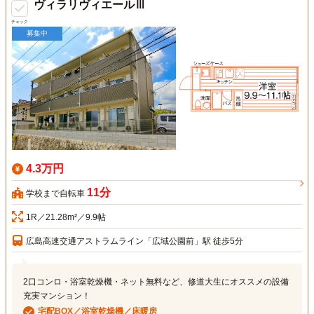
ヴィラリヴィエールⅢ
チェック
募集中
4.3万円
11分
学校まで自転車
1R／21.28m²／9.9帖
広島高速交通アストラムライン「広域公園前」駅 徒歩5分
2口コンロ・浴室乾燥機・ネット無料など、修道大生にオススメの設備
充実マンション！
宅配BOX／浴室乾燥機／床暖房