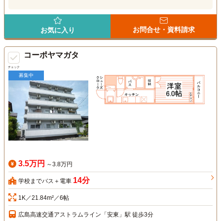
お問合せ・資料請求
お気に入り
コーポヤマガタ
チェック
募集中
3.5万円
～3.8万円
14分
学校までバス＋電車
1K／21.84m²／6帖
広島高速交通アストラムライン「安東」駅 徒歩3分