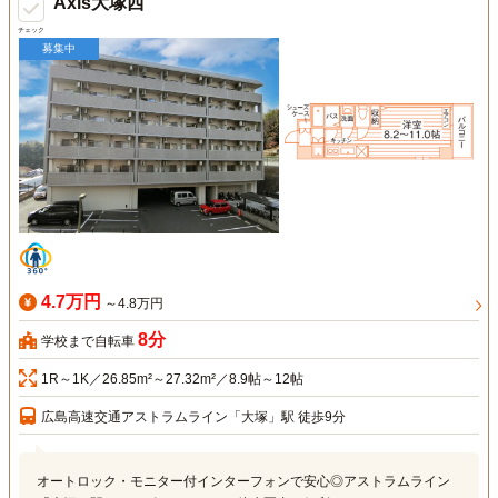
Axis大塚西
チェック
募集中
4.7万円
～4.8万円
8分
学校まで自転車
1R～1K／26.85m²～27.32m²／8.9帖～12帖
広島高速交通アストラムライン「大塚」駅 徒歩9分
オートロック・モニター付インターフォンで安心◎アストラムライン