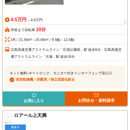
4.5万円
～4.8万円
10分
学校まで自転車
1R／21.56m²～25.48m²／9.5帖～12.5帖
広島高速交通アストラムライン「広域公園前」駅 徒歩6分、広島高速交
通アストラムライン「大塚」駅 徒歩16分
ネット無料♪オートロック、モニター付きインターフォンで安心◎
浴室乾燥機／床暖房／独立洗面化粧台
お問合せ・資料請求
お気に入り
ロアール上天満
チェック
募集中