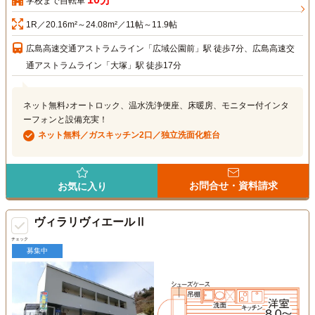
学校まで自転車
1R／20.16m²～24.08m²／11帖～11.9帖
広島高速交通アストラムライン「広域公園前」駅 徒歩7分、広島高速交
通アストラムライン「大塚」駅 徒歩17分
ネット無料♪オートロック、温水洗浄便座、床暖房、モニター付インタ
ーフォンと設備充実！
ネット無料／ガスキッチン2口／独立洗面化粧台
お問合せ・資料請求
お気に入り
ヴィラリヴィエールⅡ
チェック
募集中