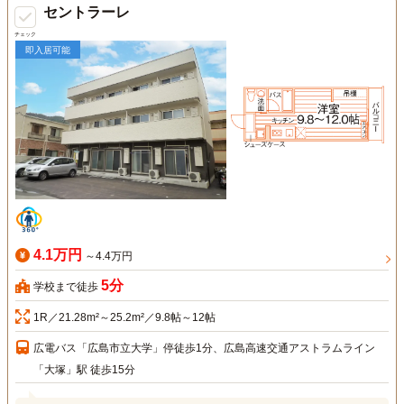
セントラーレ
チェック
即入居可能
4.1万円
～4.4万円
5分
学校まで徒歩
1R／21.28m²～25.2m²／9.8帖～12帖
広電バス「広島市立大学」停徒歩1分、広島高速交通アストラムライン
「大塚」駅 徒歩15分