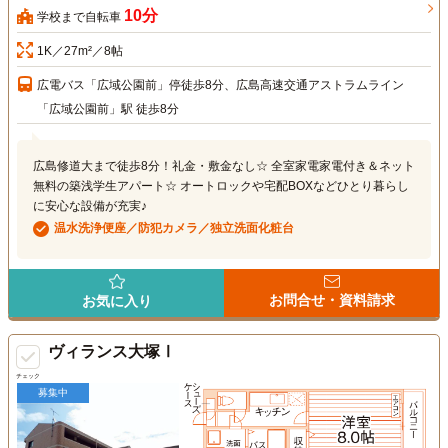
10分
学校まで自転車
1K／27m²／8帖
広電バス「広域公園前」停徒歩8分、広島高速交通アストラムライン
「広域公園前」駅 徒歩8分
広島修道大まで徒歩8分！礼金・敷金なし☆ 全室家電家電付き＆ネット
無料の築浅学生アパート☆ オートロックや宅配BOXなどひとり暮らし
に安心な設備が充実♪
温水洗浄便座／防犯カメラ／独立洗面化粧台
お問合せ・資料請求
お気に入り
ヴィランス大塚Ⅰ
チェック
募集中