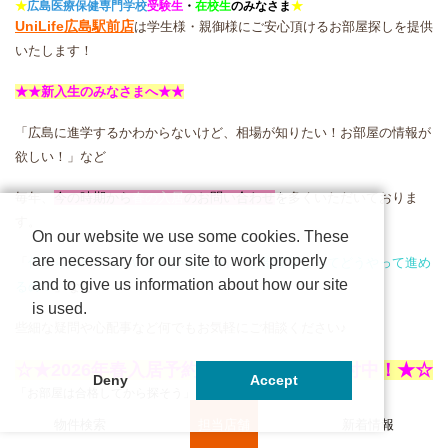
★
広島医療保健専門学校
受験生
・
在校生
のみなさま
★
UniLife
広島駅前店
は学生様・親御様にご安心頂けるお部屋探しを提供
いたします！
★★
新入生のみなさまへ
★★
「広島に進学するかわからないけど、相場が知りたい！お部屋の情報が
欲しい！」など
毎年、
今の時期から
春の入居
のお問い合わせ
を
多くいただいておりま
す。
On our website we use some cookies. These
are necessary for our site to work properly
「
何から始めたらいいかわからない
」「
お部屋探しってどうやって進め
and to give us information about how our site
るの？
」など
is used.
些細な疑問や心配事など何でもお気軽にご相談ください♪
☆★2026年春入居予約事前エントリー受付中！★☆
Deny
Accept
「お部屋は合格してから探そう」と思っていませんか？
一般的な賃貸マンションでは、合格後でないと契約できない＆
早い時期での
物件検索
担当店舗
新着情報
申込だと
契約時から家賃が発生します。
でもUniLifeでは進学先が未定でも
無料
でお部屋探しができるんです！