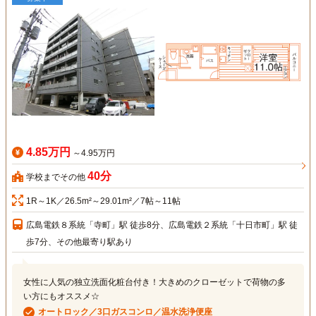
4.85万円
～4.95万円
40分
学校までその他
1R～1K／26.5m²～29.01m²／7帖～11帖
広島電鉄８系統「寺町」駅 徒歩8分、広島電鉄２系統「十日市町」駅 徒
歩7分、その他最寄り駅あり
女性に人気の独立洗面化粧台付き！大きめのクローゼットで荷物の多
い方にもオススメ☆
オートロック／3口ガスコンロ／温水洗浄便座