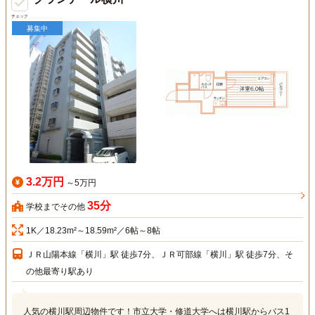
チェック
募集中
3.2万円
～5万円
35分
学校までその他
1K／18.23m²～18.59m²／6帖～8帖
ＪＲ山陽本線「横川」駅 徒歩7分、ＪＲ可部線「横川」駅 徒歩7分、そ
の他最寄り駅あり
人気の横川駅周辺物件です！市立大学・修道大学へは横川駅からバス1