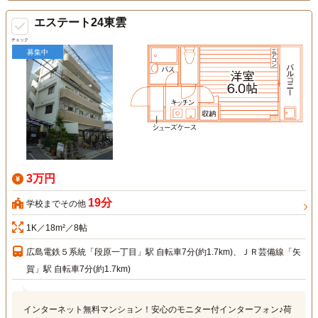
エステート24東雲
チェック
募集中
3万円
19分
学校までその他
1K／18m²／8帖
広島電鉄５系統「段原一丁目」駅 自転車7分(約1.7km)、ＪＲ芸備線「矢
賀」駅 自転車7分(約1.7km)
インターネット無料マンション！安心のモニター付インターフォン♪荷