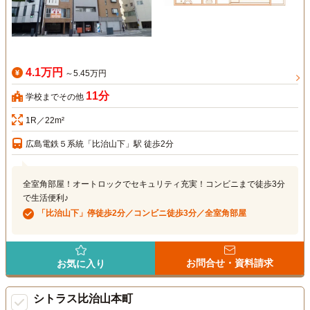
4.1万円
～5.45万円
11分
学校までその他
1R／22m²
広島電鉄５系統「比治山下」駅 徒歩2分
全室角部屋！オートロックでセキュリティ充実！コンビニまで徒歩3分
で生活便利♪
「比治山下」停徒歩2分／コンビニ徒歩3分／全室角部屋
お問合せ・資料請求
お気に入り
シトラス比治山本町