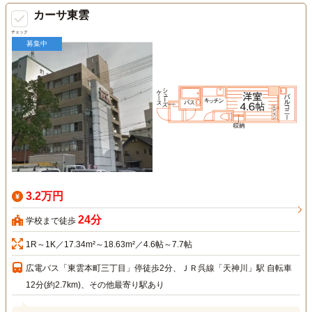
カーサ東雲
チェック
募集中
3.2万円
24分
学校まで徒歩
1R～1K／17.34m²～18.63m²／4.6帖～7.7帖
広電バス「東雲本町三丁目」停徒歩2分、ＪＲ呉線「天神川」駅 自転車
12分(約2.7km)、その他最寄り駅あり