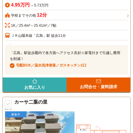
4.95万円
～5.73万円
12分
学校までその他
1K／25.4m²～25.41m²／7帖
ＪＲ山陽本線「広島」駅 徒歩11分
「広島」駅徒歩圏内で各方面へアクセス良好☆家電付きで引越し費用
を削減！
宅配BOX／温水洗浄便座／ガスキッチン2口
お問合せ・資料請求
お気に入り
カーサ二葉の里
チェック
募集中