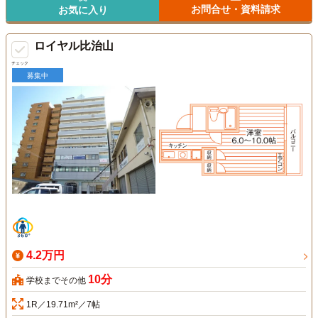
お問合せ・資料請求
お気に入り
ロイヤル比治山
チェック
募集中
4.2万円
10分
学校までその他
1R／19.71m²／7帖