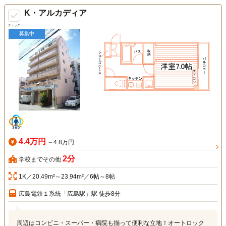
K・アルカディア
チェック
募集中
4.4万円
～4.8万円
2分
学校までその他
1K／20.49m²～23.94m²／6帖～8帖
広島電鉄１系統「広島駅」駅 徒歩8分
周辺はコンビニ・スーパー・病院も揃って便利な立地！オートロック