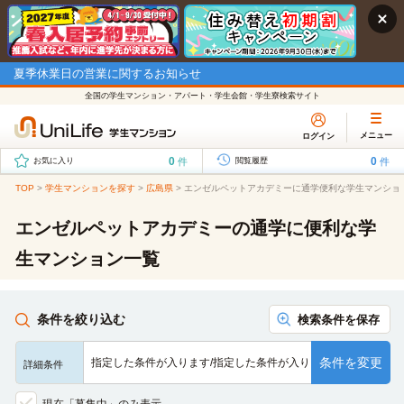
夏季休業日の営業に関するお知らせ
全国の学生マンション・アパート・学生会館・学生寮検索サイト
メニュー
ログイン
0
0
件
件
お気に入り
閲覧履歴
TOP
>
学生マンションを探す
>
広島県
>
エンゼルペットアカデミーに通学便利な学生マンショ
エンゼルペットアカデミーの通学に便利な学
生マンション一覧
条件を絞り込む
検索条件を保存
条件を変更
指定した条件が入ります/指定した条件が入ります/指定した条…
詳細条件