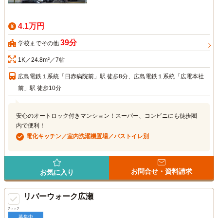
4.1万円
39分
学校までその他
1K／24.8m²／7帖
広島電鉄１系統「日赤病院前」駅 徒歩8分、広島電鉄１系統「広電本社
前」駅 徒歩10分
安心のオートロック付きマンション！スーパー、コンビニにも徒歩圏
内で便利！
電化キッチン／室内洗濯機置場／バストイレ別
お問合せ・資料請求
お気に入り
リバーウォーク広瀬
チェック
募集中