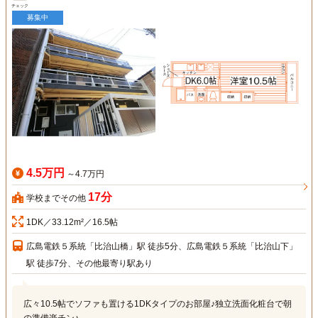
チェック
募集中
4.5万円
～4.7万円
17分
学校までその他
1DK／33.12m²／16.5帖
広島電鉄５系統「比治山橋」駅 徒歩5分、広島電鉄５系統「比治山下」
駅 徒歩7分、その他最寄り駅あり
広々10.5帖でソファも置ける1DKタイプのお部屋♪独立洗面化粧台で朝
の準備楽チン♪