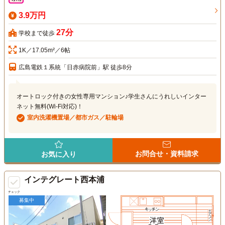
3.9万円
27分
学校まで徒歩
1K／17.05m²／6帖
広島電鉄１系統「日赤病院前」駅 徒歩8分
オートロック付きの女性専用マンション♪学生さんにうれしいインター
ネット無料(Wi-Fi対応)！
室内洗濯機置場／都市ガス／駐輪場
お問合せ・資料請求
お気に入り
インテグレート西本浦
チェック
募集中