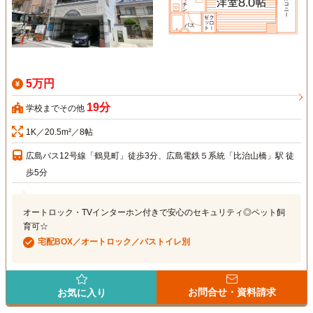
5万円
19分
学校までその他
1K／20.5m²／8帖
広島バス12号線「鶴見町」徒歩3分、広島電鉄５系統「比治山橋」駅 徒
歩5分
オートロック・TVインターホン付きで安心のセキュリティ◎ペット飼
育可☆
宅配BOX／オートロック／バストイレ別
お問合せ・資料請求
お気に入り