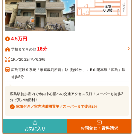
4.5万円
16分
学校までその他
1K／20.22m²／6.3帖
広島電鉄９系統「家庭裁判所前」駅 徒歩6分、ＪＲ山陽本線「広島」駅
徒歩8分
広島駅徒歩圏内で市内中心部への交通アクセス良好！スーパーも徒歩2
分で買い物便利！
家電付き／室内洗濯機置場／スーパーまで徒歩2分
お問合せ・資料請求
お気に入り