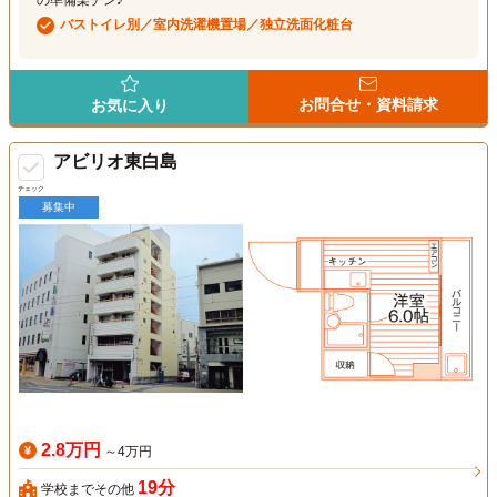
バストイレ別／室内洗濯機置場／独立洗面化粧台
お問合せ・資料請求
お気に入り
アビリオ東白島
チェック
募集中
2.8万円
～4万円
19分
学校までその他