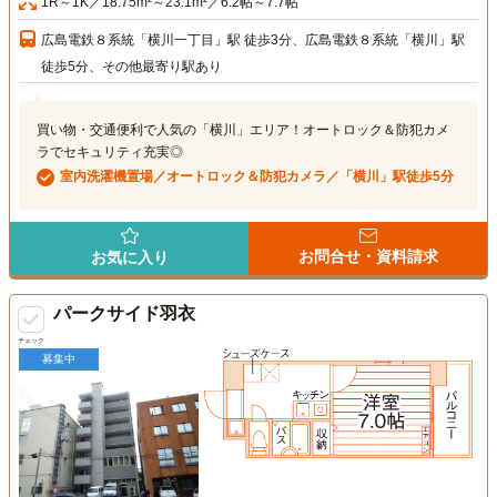
1R～1K／18.75m²～23.1m²／6.2帖～7.7帖
広島電鉄８系統「横川一丁目」駅 徒歩3分、広島電鉄８系統「横川」駅
徒歩5分、その他最寄り駅あり
買い物・交通便利で人気の「横川」エリア！オートロック＆防犯カメ
ラでセキュリティ充実◎
室内洗濯機置場／オートロック＆防犯カメラ／「横川」駅徒歩5分
お問合せ・資料請求
お気に入り
パークサイド羽衣
チェック
募集中