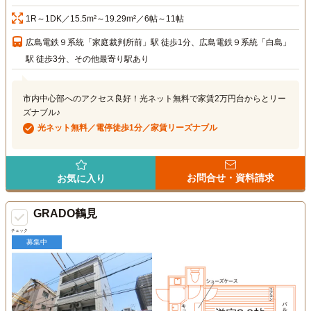
1R～1DK／15.5m²～19.29m²／6帖～11帖
広島電鉄９系統「家庭裁判所前」駅 徒歩1分、広島電鉄９系統「白島」
駅 徒歩3分、その他最寄り駅あり
市内中心部へのアクセス良好！光ネット無料で家賃2万円台からとリー
ズナブル♪
光ネット無料／電停徒歩1分／家賃リーズナブル
お問合せ・資料請求
お気に入り
GRADO鶴見
チェック
募集中