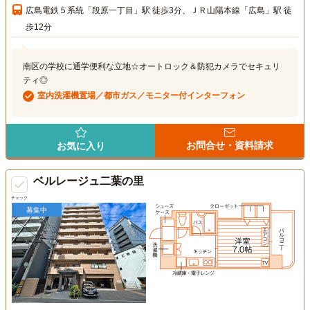
広島電鉄５系統「段原一丁目」駅 徒歩3分、ＪＲ山陽本線「広島」駅 徒
歩12分
南区の学校に通学便利な立地☆オートロック＆防犯カメラでセキュリ
ティ◎
室内洗濯機置場／都市ガス／モニター付インターフォン
お問合せ・資料請求
お気に入り
ベルレージュ二葉の里
チェック
募集中