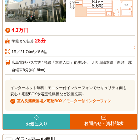
4.3万円
28分
学校まで徒歩
1R／21.74m²／8.6帖
広島電鉄バス市内4号線「本浦入口」徒歩5分、ＪＲ山陽本線「向洋」駅
自転車8分(約1.8km)
インターネット無料！モニター付インターフォンでセキュリティ面も
安心！宅配BOXや浴室乾燥機など設備充実♪
室内洗濯機置場／宅配BOX／モニター付インターフォン
お問合せ・資料請求
お気に入り
グランデール横川