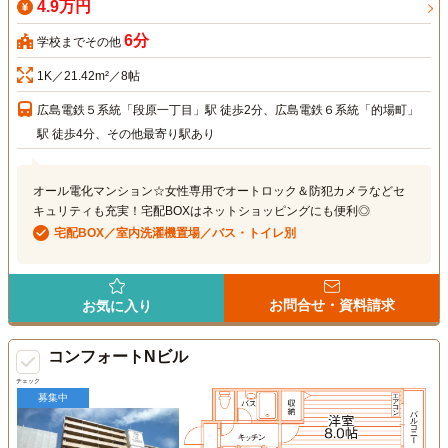
4.9万円
6分
学校までその他
1K／21.42m²／8帖
広島電鉄５系統「段原一丁目」駅 徒歩2分、広島電鉄６系統「的場町」
駅 徒歩4分、その他最寄り駅あり
オール電化マンション☆女性専用でオートロック＆防犯カメラなどセ
キュリティも充実！宅配BOXはネットショッピングにも便利◎
宅配BOX／室内洗濯機置場／バス・トイレ別
お問合せ・資料請求
お気に入り
コンフォートNビル
チェック
募集中