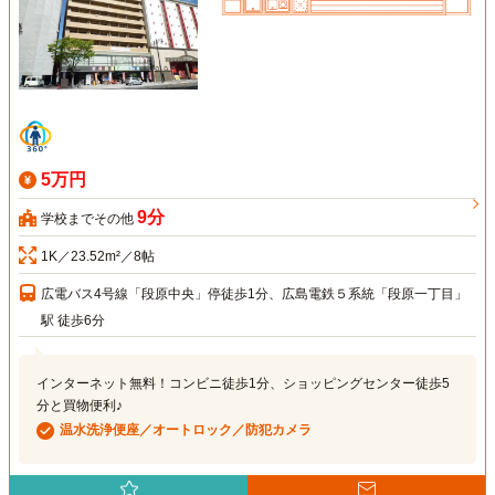
5万円
9分
学校までその他
1K／23.52m²／8帖
広電バス4号線「段原中央」停徒歩1分、広島電鉄５系統「段原一丁目」
駅 徒歩6分
インターネット無料！コンビニ徒歩1分、ショッピングセンター徒歩5
分と買物便利♪
温水洗浄便座／オートロック／防犯カメラ