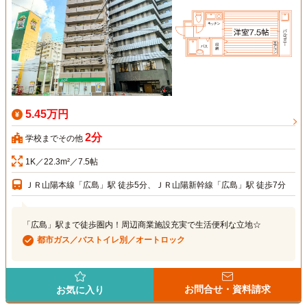
5.45万円
2分
学校までその他
1K／22.3m²／7.5帖
ＪＲ山陽本線「広島」駅 徒歩5分、ＪＲ山陽新幹線「広島」駅 徒歩7分
「広島」駅まで徒歩圏内！周辺商業施設充実で生活便利な立地☆
都市ガス／バストイレ別／オートロック
お問合せ・資料請求
お気に入り