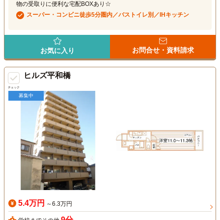
物の受取りに便利な宅配BOXあり☆
スーパー・コンビニ徒歩5分圏内／バストイレ別／IHキッチン
お問合せ・資料請求
お気に入り
ヒルズ平和橋
チェック
募集中
5.4万円
～6.3万円
9分