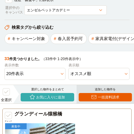
現在「募集中」のみ表示
選択中の
キャンパス
検索タグから絞り込む
キャンペーン対象
春入居予約可
家具家電付(デザイン
33
件見つかりました。
（33件中 1-20件表示中）
表示件数
表示順
選択した物件をまとめて
追加した物件を
お気に入りに追加
一括資料請求
全選択
グランディール猿猴橋
チェック
募集中