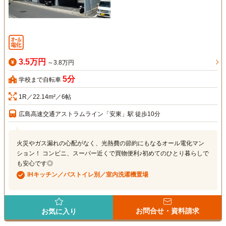
3.5万円
～3.8万円
5分
学校まで自転車
1R／22.14m²／6帖
広島高速交通アストラムライン「安東」駅 徒歩10分
火災やガス漏れの心配がなく、光熱費の節約にもなるオール電化マン
ション！ コンビニ、スーパー近くで買物便利♪初めてのひとり暮らしで
も安心です◎
IHキッチン／バストイレ別／室内洗濯機置場
お問合せ・資料請求
お気に入り