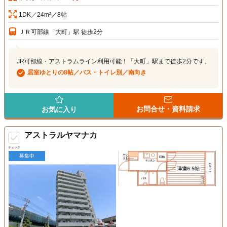
1DK／24m²／8帖
ＪＲ可部線「大町」駅 徒歩2分
JR可部線・アストラムライン利用可能！「大町」駅まで徒歩2分です。
居室ゆとりの8帖／バス・トイレ別／南向き
お問合せ・資料請求
お気に入り
アストラルヤマナカ
チェック
募集中