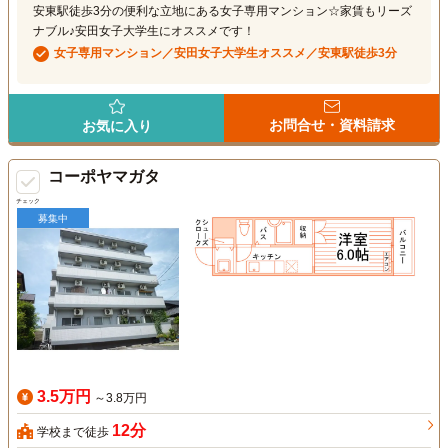
安東駅徒歩3分の便利な立地にある女子専用マンション☆家賃もリーズ
ナブル♪安田女子大学生にオススメです！
女子専用マンション／安田女子大学生オススメ／安東駅徒歩3分
お問合せ・資料請求
お気に入り
コーポヤマガタ
チェック
募集中
3.5万円
～3.8万円
12分
学校まで徒歩