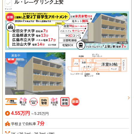
ル・レ―ヴ リンク上安
チェック
募集中
4.55万円
～5.25万円
7分
学校まで自転車
1K／26.1m²～26.3m²／9帖