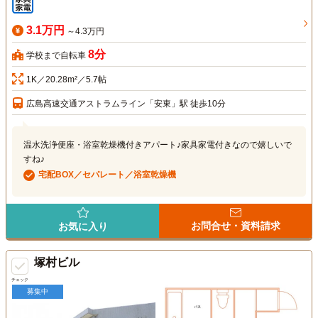
3.1万円
～4.3万円
8分
学校まで自転車
1K／20.28m²／5.7帖
広島高速交通アストラムライン「安東」駅 徒歩10分
温水洗浄便座・浴室乾燥機付きアパート♪家具家電付きなので嬉しいで
すね♪
宅配BOX／セパレート／浴室乾燥機
お問合せ・資料請求
お気に入り
塚村ビル
チェック
募集中