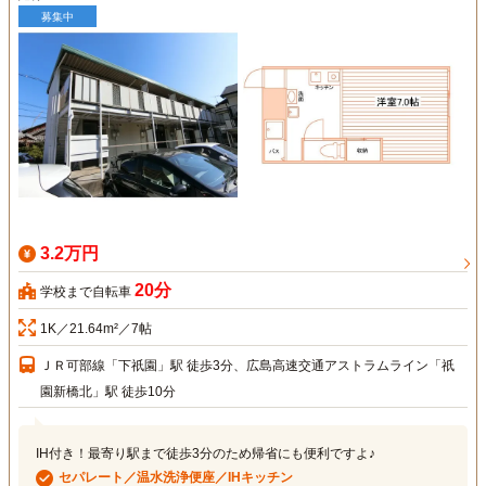
募集中
3.2万円
20分
学校まで自転車
1K／21.64m²／7帖
ＪＲ可部線「下祇園」駅 徒歩3分、広島高速交通アストラムライン「祇
園新橋北」駅 徒歩10分
IH付き！最寄り駅まで徒歩3分のため帰省にも便利ですよ♪
セパレート／温水洗浄便座／IHキッチン