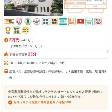
3万円
～4.6万円
（1DKタイプ：5.5万円）
23分
学校まで電車
1R～1DK／16.3m²～33.4m²／6帖～15帖
広電バス「広島駅新幹線口」停徒歩9分、ＪＲ山陽本線「広島」駅 徒歩7
分
全室家具家電付きで引越しラクラク♪オートロック＆有人管理で初めて
のひとり暮らしも安心♪学生にうれしい朝・夕2食付き！
セキュリティ充実／南向きあり／宅配BOX