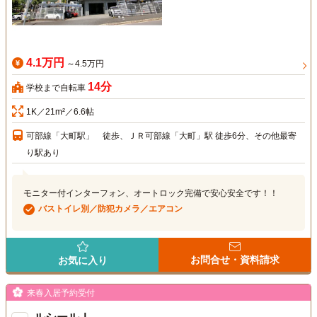
4.1万円
～4.5万円
14分
学校まで自転車
1K／21m²／6.6帖
可部線「大町駅」 徒歩、ＪＲ可部線「大町」駅 徒歩6分、その他最寄
り駅あり
モニター付インターフォン、オートロック完備で安心安全です！！
バストイレ別／防犯カメラ／エアコン
お問合せ・資料請求
お気に入り
来春入居予約受付