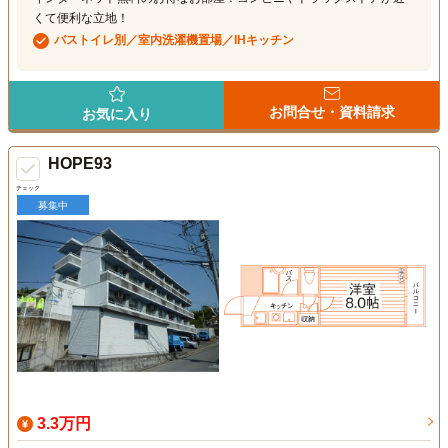
くて便利な立地！
バストイレ別／室内洗濯機置場／IHキッチン
お問合せ・資料請求
お気に入り
HOPE93
チェック
募集中
3.3万円