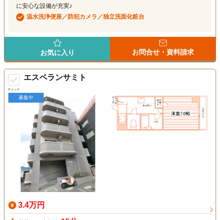
に安心な設備が充実♪
温水洗浄便座／防犯カメラ／独立洗面化粧台
お問合せ・資料請求
お気に入り
エスペランサミト
チェック
募集中
3.4万円