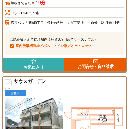
19分
学校まで自転車
1K／21.94m²／8帖
広電バス「祇園6丁目」停徒歩8分、ＪＲ可部線「古市橋」駅 徒歩14分
広島経済大まで徒歩圏内！家賃3万円台でリーズナブル♪
室内洗濯機置場／バス・トイレ別／オートロック
お問合せ・資料請求
お気に入り
サウスガーデン
チェック
募集中