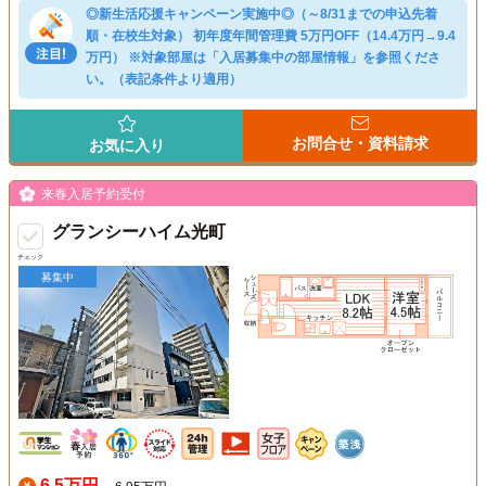
◎新生活応援キャンペーン実施中◎（～8/31までの申込先着
順・在校生対象） 初年度年間管理費 5万円OFF（14.4万円→9.4
万円） ※対象部屋は「入居募集中の部屋情報」を参照くださ
い。（表記条件より適用）
お問合せ・資料請求
お気に入り
来春入居予約受付
グランシーハイム光町
チェック
募集中
6.5万円