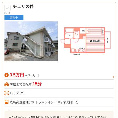
チェリス伴
チェック
募集中
3.5万円
～3.6万円
15分
学校まで自転車
1K／23m²
広島高速交通アストラムライン「伴」駅 徒歩8分
インターネット無料のお得なお部屋！コンビニやドラッグストアが近