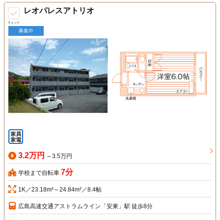
レオパレスアトリオ
チェック
募集中
3.2万円
～3.5万円
7分
学校まで自転車
1K／23.18m²～24.84m²／8.4帖
広島高速交通アストラムライン「安東」駅 徒歩8分