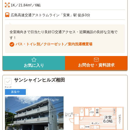
1K／21.84m²／6帖
広島高速交通アストラムライン「安東」駅 徒歩3分
全室南向きで日当たり良好◎交通アクセス・近隣施設の良好な立地で
す！
バス・トイレ別／クローゼット／室内洗濯機置場
お問合せ・資料請求
お気に入り
サンシャインヒルズ相田
チェック
募集中