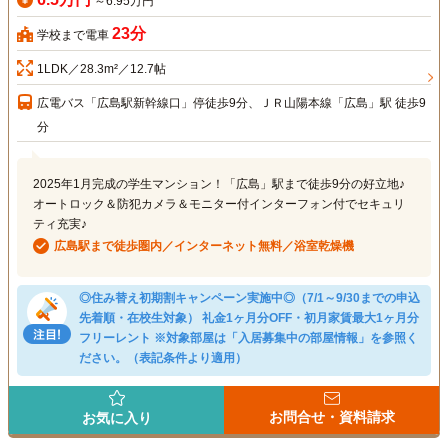
～6.95万円
23分
学校まで電車
1LDK／28.3m²／12.7帖
広電バス「広島駅新幹線口」停徒歩9分、ＪＲ山陽本線「広島」駅 徒歩9
分
2025年1月完成の学生マンション！「広島」駅まで徒歩9分の好立地♪
オートロック＆防犯カメラ＆モニター付インターフォン付でセキュリ
ティ充実♪
広島駅まで徒歩圏内／インターネット無料／浴室乾燥機
◎住み替え初期割キャンペーン実施中◎（7/1～9/30までの申込
先着順・在校生対象） 礼金1ヶ月分OFF・初月家賃最大1ヶ月分
フリーレント ※対象部屋は「入居募集中の部屋情報」を参照く
ださい。（表記条件より適用）
お問合せ・資料請求
お気に入り