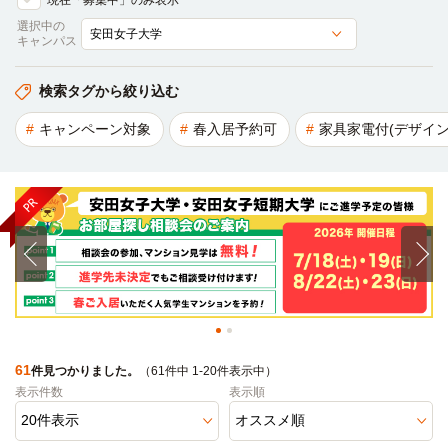
現在「募集中」のみ表示
選択中の
キャンパス
検索タグから絞り込む
キャンペーン対象
春入居予約可
家具家電付(デザイン
61
件見つかりました。
（61件中 1-20件表示中）
表示件数
表示順