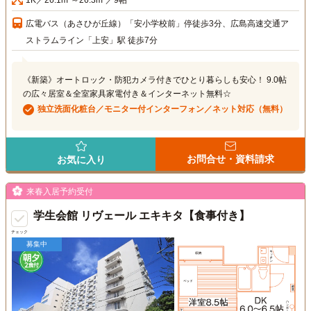
広電バス（あさひが丘線）「安小学校前」停徒歩3分、広島高速交通ア
ストラムライン「上安」駅 徒歩7分
《新築》オートロック・防犯カメラ付きでひとり暮らしも安心！ 9.0帖
の広々居室＆全室家具家電付き＆インターネット無料☆
独立洗面化粧台／モニター付インターフォン／ネット対応（無料）
お問合せ・資料請求
お気に入り
来春入居予約受付
学生会館 リヴェール エキキタ【食事付き】
チェック
募集中