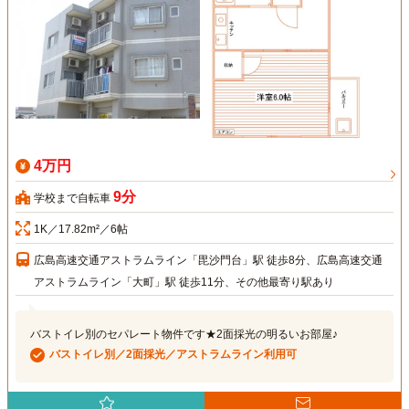
4万円
9分
学校まで自転車
1K／17.82m²／6帖
広島高速交通アストラムライン「毘沙門台」駅 徒歩8分、広島高速交通
アストラムライン「大町」駅 徒歩11分、その他最寄り駅あり
バストイレ別のセパレート物件です★2面採光の明るいお部屋♪
バストイレ別／2面採光／アストラムライン利用可