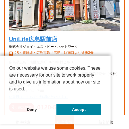
UniLife広島駅前店
株式会社ジェイ・エス・ビー・ネットワーク
JR・新幹線・広島電鉄「広島」駅南口より徒歩3分
広島県広島市南区松原町10-23中村ビル1F
On our website we use some cookies. These
免許番号：国土交通大臣(6)第5716号
加盟団体：（公社）全日本不動産協会（公社）不動産保証協会（公社）
are necessary for our site to work properly
首都圏不動産公正取引協議会
and to give us information about how our site
営業時間： 平日：10:00～17:00
is used.
土日祝：10:00～17:00
休業日はこちらでご確認いただけます
0120-558-438
通話無料
Deny
Accept
物件検索
担当店舗
新着情報