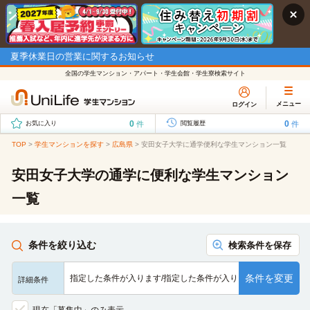
夏季休業日の営業に関するお知らせ
全国の学生マンション・アパート・学生会館・学生寮検索サイト
メニュー
ログイン
0
0
件
件
お気に入り
閲覧履歴
TOP
>
学生マンションを探す
>
広島県
>
安田女子大学に通学便利な学生マンション一覧
安田女子大学の通学に便利な学生マンション
一覧
条件を絞り込む
検索条件を保存
条件を変更
指定した条件が入ります/指定した条件が入ります/指定した条…
詳細条件