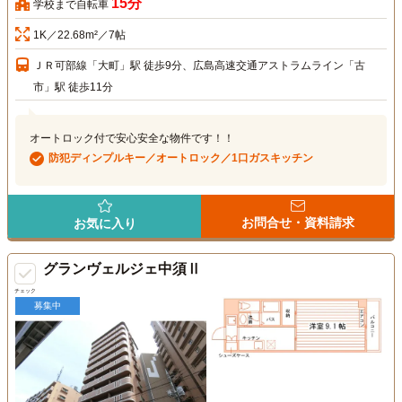
15分
学校まで自転車
1K／22.68m²／7帖
ＪＲ可部線「大町」駅 徒歩9分、広島高速交通アストラムライン「古
市」駅 徒歩11分
オートロック付で安心安全な物件です！！
防犯ディンプルキー／オートロック／1口ガスキッチン
お問合せ・資料請求
お気に入り
グランヴェルジェ中須Ⅱ
チェック
募集中