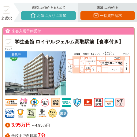
選択した物件をまとめて
追加した物件を
お気に入りに追加
一括資料請求
全選択
来春入居予約受付
学生会館 ロイヤルジェルム高取駅前【食事付き】
チェック
募集中
3.95万円
～4.95万円
7分
学校まで自転車