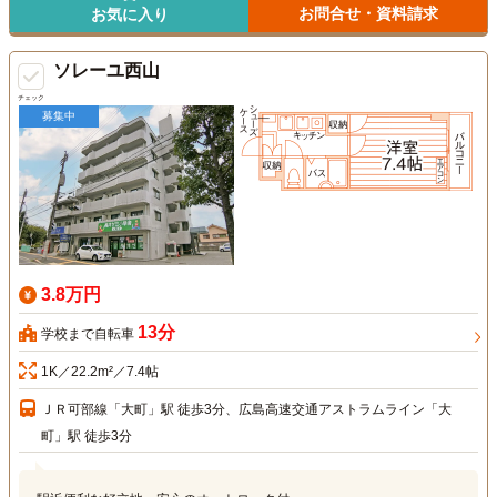
お問合せ・資料請求
お気に入り
ソレーユ西山
チェック
募集中
3.8万円
13分
学校まで自転車
1K／22.2m²／7.4帖
ＪＲ可部線「大町」駅 徒歩3分、広島高速交通アストラムライン「大
町」駅 徒歩3分