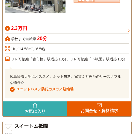
2.3万円
20分
学校まで自転車
1K／14.58m²／6.5帖
ＪＲ可部線「古市橋」駅 徒歩13分、ＪＲ可部線「下祇園」駅 徒歩10分
広島経済大生にオススメ。ネット無料。家賃２万円台のリーズナブル
な物件☆
ユニットバス／防犯カメラ／駐輪場
お問合せ・資料請求
お気に入り
スイートム祗園
チェック