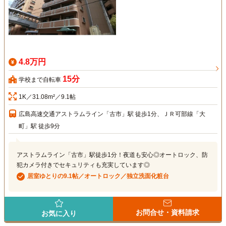
4.8万円
15分
学校まで自転車
1K／31.08m²／9.1帖
広島高速交通アストラムライン「古市」駅 徒歩1分、ＪＲ可部線「大
町」駅 徒歩9分
アストラムライン「古市」駅徒歩1分！夜道も安心◎オートロック、防
犯カメラ付きでセキュリティも充実しています◎
居室ゆとりの9.1帖／オートロック／独立洗面化粧台
お問合せ・資料請求
お気に入り