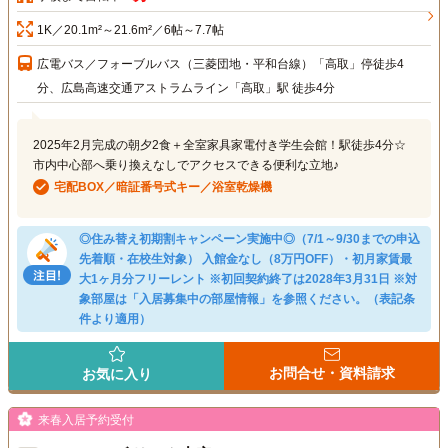
1K／20.1m²～21.6m²／6帖～7.7帖
広電バス／フォーブルバス（三菱団地・平和台線）「高取」停徒歩4
分、広島高速交通アストラムライン「高取」駅 徒歩4分
2025年2月完成の朝夕2食＋全室家具家電付き学生会館！駅徒歩4分☆
市内中心部へ乗り換えなしでアクセスできる便利な立地♪
宅配BOX／暗証番号式キー／浴室乾燥機
◎住み替え初期割キャンペーン実施中◎（7/1～9/30までの申込
先着順・在校生対象） 入館金なし（8万円OFF）・初月家賃最
大1ヶ月分フリーレント ※初回契約終了は2028年3月31日 ※対
象部屋は「入居募集中の部屋情報」を参照ください。（表記条
件より適用）
お問合せ・資料請求
お気に入り
来春入居予約受付