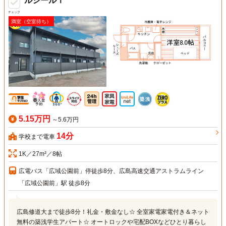
ルシールⅠ
チェック
満室（空室待ち）
5.15万円
～5.6万円
14分
学校まで電車
1K／27m²／8帖
広電バス「広域公園前」停徒歩8分、広島高速交通アストラムライン
「広域公園前」駅 徒歩8分
広島修道大まで徒歩8分！礼金・敷金なし☆ 全室家電家電付き＆ネット
無料の築浅学生アパート☆ オートロックや宅配BOXなどひとり暮らし