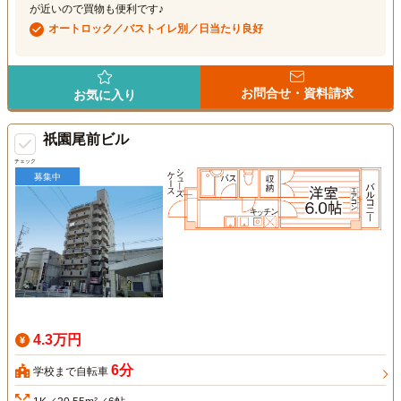
が近いので買物も便利です♪
オートロック／バストイレ別／日当たり良好
お問合せ・資料請求
お気に入り
祇園尾前ビル
チェック
募集中
4.3万円
6分
学校まで自転車