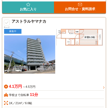
お問合せ・資料請求
お気に入り
アストラルヤマナカ
チェック
募集中
4.1万円
～4.5万円
11分
学校まで自転車
1K／21m²／6.6帖