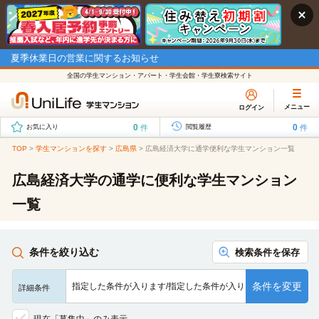
夏季休業日の営業に関するお知らせ
全国の学生マンション・アパート・学生会館・学生寮検索サイト
メニュー
ログイン
0
0
件
件
お気に入り
閲覧履歴
TOP
>
学生マンションを探す
>
広島県
>
広島経済大学に通学便利な学生マンション一覧
広島経済大学の通学に便利な学生マンション
一覧
条件を絞り込む
検索条件を保存
条件を変更
指定した条件が入ります/指定した条件が入ります/指定した条…
詳細条件