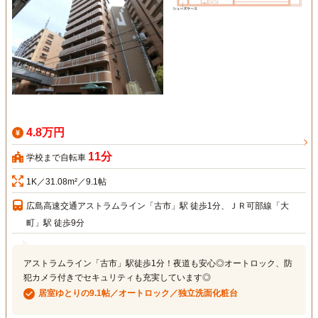
4.8万円
11分
学校まで自転車
1K／31.08m²／9.1帖
広島高速交通アストラムライン「古市」駅 徒歩1分、ＪＲ可部線「大
町」駅 徒歩9分
アストラムライン「古市」駅徒歩1分！夜道も安心◎オートロック、防
犯カメラ付きでセキュリティも充実しています◎
居室ゆとりの9.1帖／オートロック／独立洗面化粧台