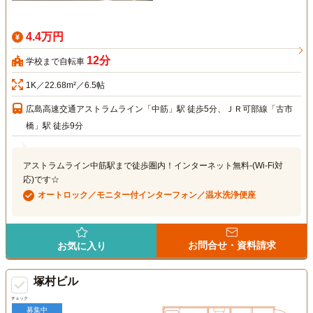
4.4万円
12分
学校まで自転車
1K／22.68m²／6.5帖
広島高速交通アストラムライン「中筋」駅 徒歩5分、ＪＲ可部線「古市
橋」駅 徒歩9分
アストラムライン中筋駅まで徒歩圏内！インターネット無料-(Wi-Fi対
応)です☆
オートロック／モニター付インターフォン／温水洗浄便座
お問合せ・資料請求
お気に入り
塚村ビル
チェック
募集中