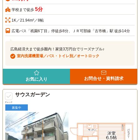
5分
学校まで徒歩
1K／21.94m²／8帖
広電バス「祇園6丁目」停徒歩8分、ＪＲ可部線「古市橋」駅 徒歩14分
広島経済大まで徒歩圏内！家賃3万円台でリーズナブル♪
室内洗濯機置場／バス・トイレ別／オートロック
お問合せ・資料請求
お気に入り
サウスガーデン
チェック
募集中