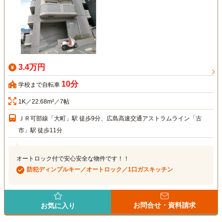
3.4万円
10分
学校まで自転車
1K／22.68m²／7帖
ＪＲ可部線「大町」駅 徒歩9分、広島高速交通アストラムライン「古
市」駅 徒歩11分
オートロック付で安心安全な物件です！！
防犯ディンプルキー／オートロック／1口ガスキッチン
お問合せ・資料請求
お気に入り