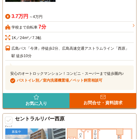
3.7万円
～4万円
7分
学校まで自転車
1K／24m²／7.3帖
広島バス「今津」停徒歩2分、広島高速交通アストラムライン「西原」
駅 徒歩10分
安心のオートロックマンション！コンビニ・スーパーまで徒歩圏内♪
バストイレ別／室内洗濯機置場／ペット飼育相談可
お問合せ・資料請求
お気に入り
セントラルリバー西原
チェック
募集中