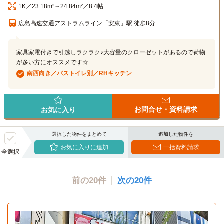
1K／23.18m²～24.84m²／8.4帖
広島高速交通アストラムライン「安東」駅 徒歩8分
家具家電付きで引越しラクラク♪大容量のクローゼットがあるので荷物
が多い方にオススメです☆
南西向き／バストイレ別／RHキッチン
お問合せ・資料請求
お気に入り
選択した物件をまとめて
追加した物件を
お気に入りに追加
一括資料請求
全選択
前の20件
次の20件