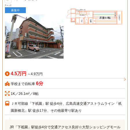
チェック
募集中
4.5万円
～4.9万円
6分
学校まで自転車
1K／26.1m²／8帖
ＪＲ可部線「下祇園」駅 徒歩4分、広島高速交通アストラムライン「祇
園新橋北」駅 徒歩17分、その他最寄り駅あり
JR「下祗園」駅徒歩4分で交通アクセス良好☆大型ショッピングモール