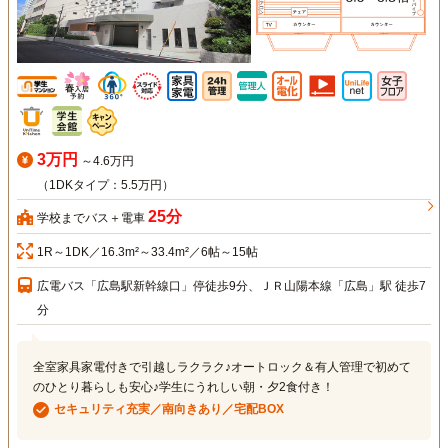
3万円
～4.6万円
（1DKタイプ：5.5万円）
25分
学校までバス＋電車
1R～1DK／16.3m²～33.4m²／6帖～15帖
広電バス「広島駅新幹線口」停徒歩9分、ＪＲ山陽本線「広島」駅 徒歩7
分
全室家具家電付きで引越しラクラク♪オートロック＆有人管理で初めて
のひとり暮らしも安心♪学生にうれしい朝・夕2食付き！
セキュリティ充実／南向きあり／宅配BOX