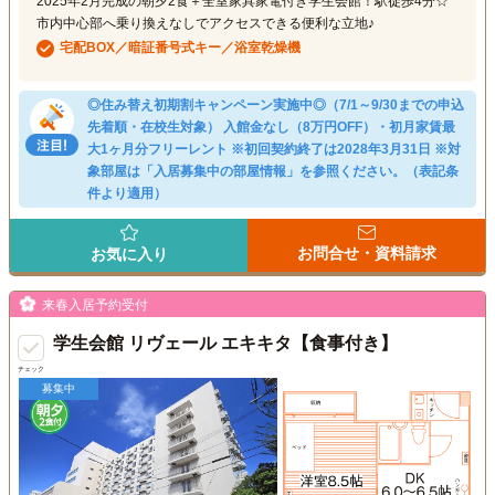
2025年2月完成の朝夕2食＋全室家具家電付き学生会館！駅徒歩4分☆
市内中心部へ乗り換えなしでアクセスできる便利な立地♪
宅配BOX／暗証番号式キー／浴室乾燥機
◎住み替え初期割キャンペーン実施中◎（7/1～9/30までの申込
先着順・在校生対象） 入館金なし（8万円OFF）・初月家賃最
大1ヶ月分フリーレント ※初回契約終了は2028年3月31日 ※対
象部屋は「入居募集中の部屋情報」を参照ください。（表記条
件より適用）
お問合せ・資料請求
お気に入り
来春入居予約受付
学生会館 リヴェール エキキタ【食事付き】
チェック
募集中