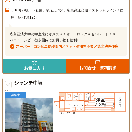
1K／20.55m²／6帖
ＪＲ可部線「下祇園」駅 徒歩4分、広島高速交通アストラムライン「西
原」駅 徒歩12分
広島経済大学の学生様にオススメ！オートロック＆セパレート！スー
パー・コンビニ徒歩圏内でお買い物も便利♪
スーパー・コンビニ徒歩圏内／ネット使用料不要／温水洗浄便座
お問合せ・資料請求
お気に入り
シャンテ中垣
チェック
募集中