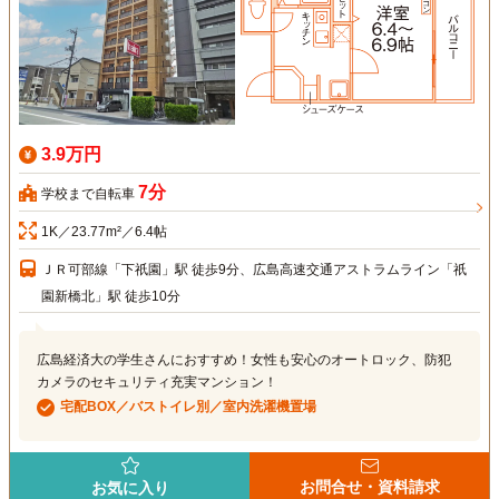
3.9万円
7分
学校まで自転車
1K／23.77m²／6.4帖
ＪＲ可部線「下祇園」駅 徒歩9分、広島高速交通アストラムライン「祇
園新橋北」駅 徒歩10分
広島経済大の学生さんにおすすめ！女性も安心のオートロック、防犯
カメラのセキュリティ充実マンション！
宅配BOX／バストイレ別／室内洗濯機置場
お問合せ・資料請求
お気に入り