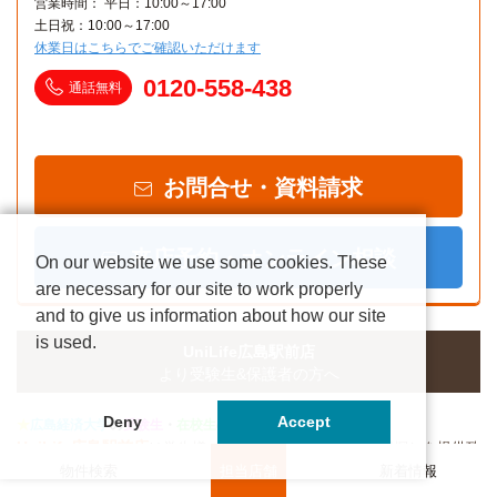
営業時間： 平日：10:00～17:00
土日祝：10:00～17:00
休業日はこちらでご確認いただけます
0120-558-438
通話無料
お問合せ・資料請求
来店予約・オンライン相談
On our website we use some cookies. These
are necessary for our site to work properly
and to give us information about how our site
is used.
UniLife広島駅前店
より受験生&保護者の方へ
Deny
Accept
★
広島経済大学
の
受験生
・
在校生
のみなさま
★
UniLife
広島駅前店
は学生様・親御様に安心頂けるお部屋探しを提供致
物件検索
担当店舗
新着情報
します。