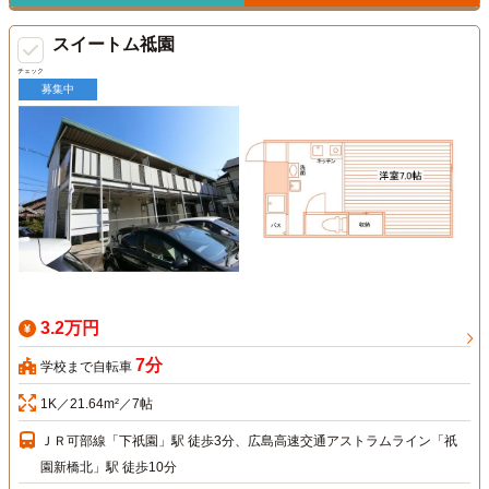
スイートム祗園
チェック
募集中
3.2万円
7分
学校まで自転車
1K／21.64m²／7帖
ＪＲ可部線「下祇園」駅 徒歩3分、広島高速交通アストラムライン「祇
園新橋北」駅 徒歩10分