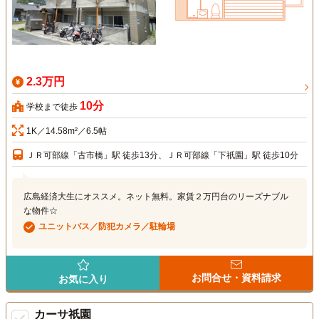
2.3万円
10分
学校まで徒歩
1K／14.58m²／6.5帖
ＪＲ可部線「古市橋」駅 徒歩13分、ＪＲ可部線「下祇園」駅 徒歩10分
広島経済大生にオススメ。ネット無料。家賃２万円台のリーズナブル
な物件☆
ユニットバス／防犯カメラ／駐輪場
お問合せ・資料請求
お気に入り
カーサ祇園