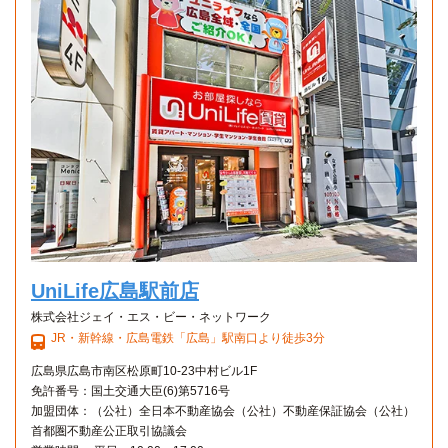
UniLife広島駅前店
株式会社ジェイ・エス・ビー・ネットワーク
JR・新幹線・広島電鉄「広島」駅南口より徒歩3分
広島県広島市南区松原町10-23中村ビル1F
免許番号：国土交通大臣(6)第5716号
加盟団体：（公社）全日本不動産協会（公社）不動産保証協会（公社）
首都圏不動産公正取引協議会