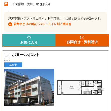
ＪＲ可部線「大町」駅 徒歩2分
JR可部線・アストラムライン利用可能！「大町」駅まで徒歩2分です。
居室ゆとりの8帖／バス・トイレ別／南向き
お問合せ・資料請求
お気に入り
ボヌールポルト
チェック
募集中