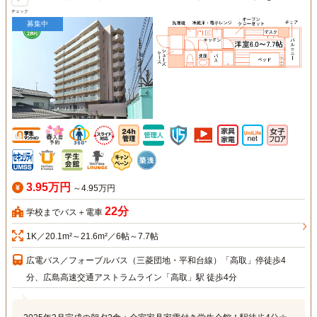
チェック
募集中
3.95万円
～4.95万円
22分
学校までバス＋電車
1K／20.1m²～21.6m²／6帖～7.7帖
広電バス／フォーブルバス（三菱団地・平和台線）「高取」停徒歩4
分、広島高速交通アストラムライン「高取」駅 徒歩4分