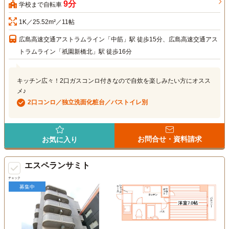
9分
学校まで自転車
1K／25.52m²／11帖
広島高速交通アストラムライン「中筋」駅 徒歩15分、広島高速交通アス
トラムライン「祇園新橋北」駅 徒歩16分
キッチン広々！2口ガスコンロ付きなので自炊を楽しみたい方にオスス
メ♪
2口コンロ／独立洗面化粧台／バストイレ別
お問合せ・資料請求
お気に入り
エスペランサミト
チェック
募集中