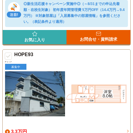
◎新生活応援キャンペーン実施中◎（～8/31までの申込先着
順・在校生対象） 初年度年間管理費 5万円OFF（14.4万円→9.4
万円） ※対象部屋は「入居募集中の部屋情報」を参照くださ
い。（表記条件より適用）
お問合せ・資料請求
お気に入り
HOPE93
チェック
募集中
3.3万円