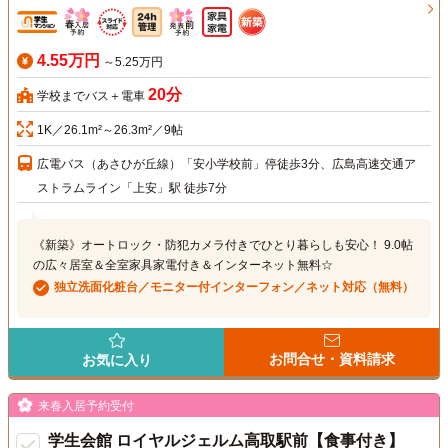
4.55万円
～5.25万円
20分
学校までバス＋電車
1K／26.1m²～26.3m²／9帖
広電バス（あさひが丘線）「安小学校前」停徒歩3分、広島高速交通ア
ストラムライン「上安」駅 徒歩7分
《新築》オートロック・防犯カメラ付きでひとり暮らしも安心！ 9.0帖
の広々居室＆全室家具家電付き＆インターネット無料☆
独立洗面化粧台／モニター付インターフォン／ネット対応（無料）
お問合せ・資料請求
お気に入り
来春入居予約受付
学生会館 ロイヤルジェルム高取駅前【食事付き】