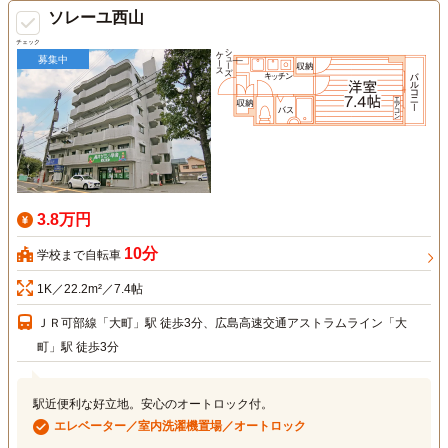
ソレーユ西山
チェック
募集中
3.8万円
10分
学校まで自転車
1K／22.2m²／7.4帖
ＪＲ可部線「大町」駅 徒歩3分、広島高速交通アストラムライン「大
町」駅 徒歩3分
駅近便利な好立地。安心のオートロック付。
エレベーター／室内洗濯機置場／オートロック