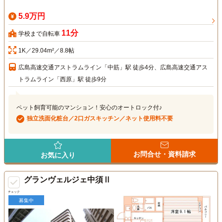
5.9万円
11分
学校まで自転車
1K／29.04m²／8.8帖
広島高速交通アストラムライン「中筋」駅 徒歩4分、広島高速交通アス
トラムライン「西原」駅 徒歩9分
ペット飼育可能のマンション！安心のオートロック付♪
独立洗面化粧台／2口ガスキッチン／ネット使用料不要
お問合せ・資料請求
お気に入り
グランヴェルジェ中須Ⅱ
チェック
募集中