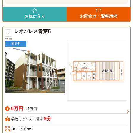
お問合せ・資料請求
お気に入り
レオパレス青葉丘
チェック
募集中
6万円
～7万円
9分
学校までバス＋電車
1K／19.87m²