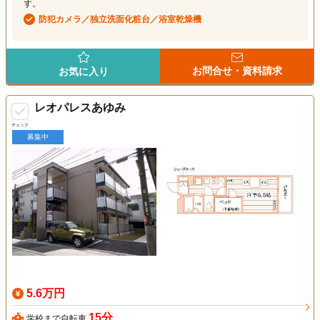
す。
防犯カメラ／独立洗面化粧台／浴室乾燥機
お問合せ・資料請求
お気に入り
レオパレスあゆみ
チェック
募集中
5.6万円
15分
学校まで自転車