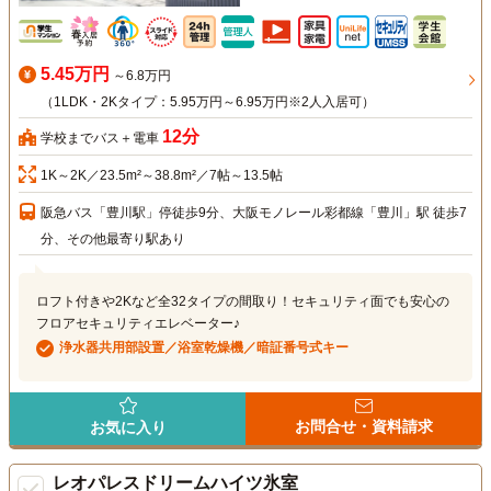
5.45万円
～6.8万円
（1LDK・2Kタイプ：5.95万円～6.95万円※2人入居可）
12分
学校までバス＋電車
1K～2K／23.5m²～38.8m²／7帖～13.5帖
阪急バス「豊川駅」停徒歩9分、大阪モノレール彩都線「豊川」駅 徒歩7
分、その他最寄り駅あり
ロフト付きや2Kなど全32タイプの間取り！セキュリティ面でも安心の
フロアセキュリティエレベーター♪
浄水器共用部設置／浴室乾燥機／暗証番号式キー
お問合せ・資料請求
お気に入り
レオパレスドリームハイツ氷室