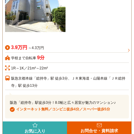
3.9万円
～4.3万円
9分
学校まで自転車
1R～1K／21m²～22m²
阪急京都本線「総持寺」駅 徒歩3分、ＪＲ東海道・山陽本線「ＪＲ総持
寺」駅 徒歩13分
阪急「総持寺」駅徒歩3分！8.0帖と広々居室が魅力のマンション♪
インターネット無料／コンビニ徒歩4分／スーパー徒歩5分
お問合せ・資料請求
お気に入り