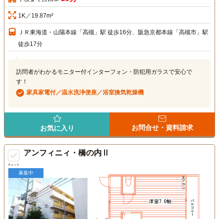
1K／19.87m²
ＪＲ東海道・山陽本線「高槻」駅 徒歩16分、阪急京都本線「高槻市」駅
徒歩17分
訪問者がわかるモニター付インターフォン・防犯用ガラスで安心で
す！
家具家電付／温水洗浄便座／浴室換気乾燥機
お問合せ・資料請求
お気に入り
アンフィニィ・橋の内Ⅱ
チェック
募集中