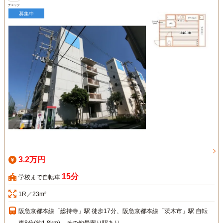
チェック
募集中
3.2万円
15分
学校まで自転車
1R／23m²
阪急京都本線「総持寺」駅 徒歩17分、阪急京都本線「茨木市」駅 自転
車8分(約1.8km)、その他最寄り駅あり