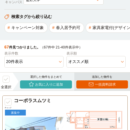
キャンパス
検索タグから絞り込む
キャンペーン対象
春入居予約可
家具家電付(デザイン
67
件見つかりました。
（67件中 21-40件表示中）
表示件数
表示順
選択した物件をまとめて
追加した物件を
お気に入りに追加
一括資料請求
全選択
コーポラスムツミ
チェック
募集中