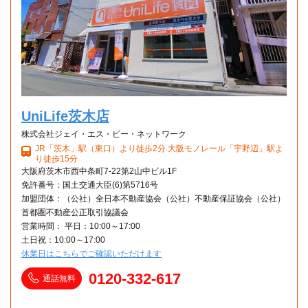
UniLife茨木店
株式会社ジェイ・エス・ビー・ネットワーク
JR「茨木」駅（東口）より徒歩2分 大阪モノレール「宇野辺」駅よ
り徒歩15分
大阪府茨木市西中条町7-22第2山中ビル1F
免許番号：国土交通大臣(6)第5716号
加盟団体：（公社）全日本不動産協会（公社）不動産保証協会（公社）
首都圏不動産公正取引協議会
営業時間： 平日：10:00～17:00
土日祝：10:00～17:00
休業日はこちらでご確認いただけます
0120-332-617
通話無料