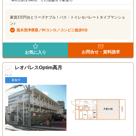
家賃3万円台とリーズナブル！バス・トイレセパレートタイプマンショ
ン♪
温水洗浄便座／IHコンロ／コンビニ徒歩5分
お問合せ・資料請求
お気に入り
レオパレスOptim髙月
チェック
募集中