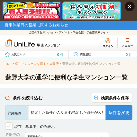
夏季休業日の営業に関するお知らせ
全国の学生マンション・アパート・学生会館・学生寮検索サイト
メニュー
ログイン
0
0
件
件
お気に入り
閲覧履歴
TOP
>
学生マンションを探す
>
大阪府
>
藍野大学に通学便利な学生マンション一覧
藍野大学の通学に便利な学生マンション一覧
条件を絞り込む
検索条件を保存
条件を変更
指定した条件が入ります/指定した条件が入ります/指定した条…
詳細条件
現在「募集中」のみ表示
選択中の