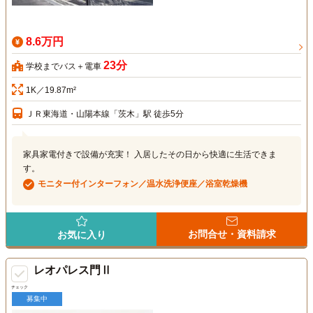
8.6万円
23分
学校までバス＋電車
1K／19.87m²
ＪＲ東海道・山陽本線「茨木」駅 徒歩5分
家具家電付きで設備が充実！ 入居したその日から快適に生活できま
す。
モニター付インターフォン／温水洗浄便座／浴室乾燥機
お問合せ・資料請求
お気に入り
レオパレス門Ⅱ
チェック
募集中