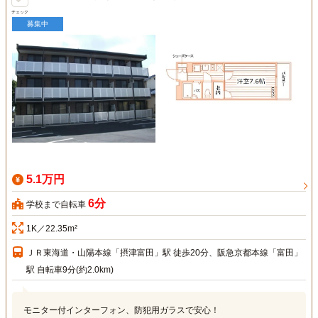
チェック
募集中
5.1万円
6分
学校まで自転車
1K／22.35m²
ＪＲ東海道・山陽本線「摂津富田」駅 徒歩20分、阪急京都本線「富田」
駅 自転車9分(約2.0km)
モニター付インターフォン、防犯用ガラスで安心！