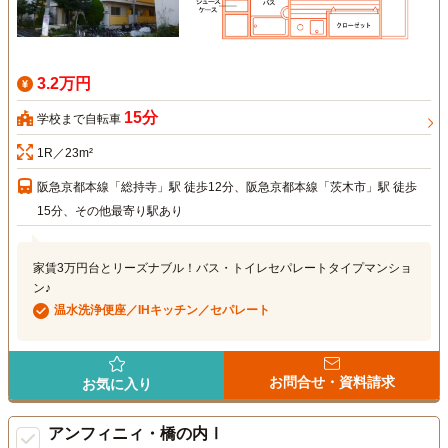
3.2万円
15分
学校まで自転車
1R／23m²
阪急京都本線「総持寺」駅 徒歩12分、阪急京都本線「茨木市」駅 徒歩
15分、その他最寄り駅あり
家賃3万円台とリーズナブル！バス・トイレセパレートタイプマンショ
ン♪
温水洗浄便座／IHキッチン／セパレート
お問合せ・資料請求
お気に入り
アンフィニィ・橋の内Ⅰ