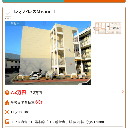
レオパレスM’s innⅠ
チェック
募集中
7.2万円
～7.3万円
6分
学校まで自転車
1K／23.1m²
ＪＲ東海道・山陽本線「ＪＲ総持寺」駅 自転車8分(約1.9km)