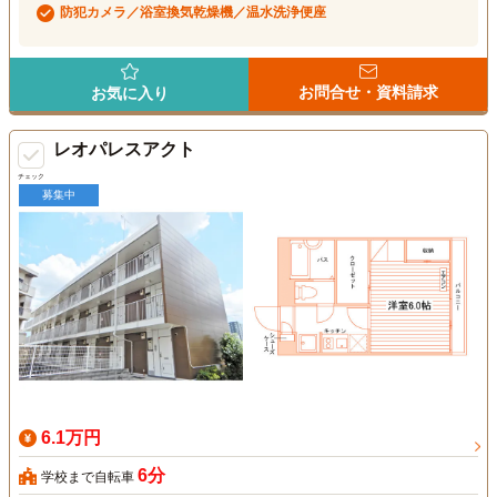
防犯カメラ／浴室換気乾燥機／温水洗浄便座
お問合せ・資料請求
お気に入り
レオパレスアクト
チェック
募集中
6.1万円
6分
学校まで自転車