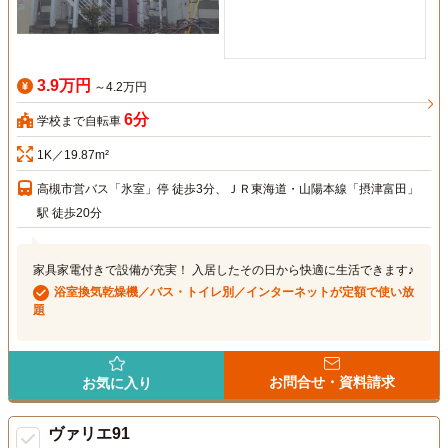
3.9万円
～4.2万円
6分
学校まで自転車
1K／19.87m²
高槻市営バス「氷室」停 徒歩3分、ＪＲ東海道・山陽本線「摂津富田」
駅 徒歩20分
家具家電付きで設備が充実！ 入居したその日から快適に生活できます♪
浴室換気乾燥機／バス・トイレ別／インターネットが定額で使い放
題
お問合せ・資料請求
お気に入り
ヴァリエ91