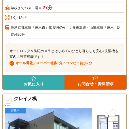
27分
学校までバス＋電車
1K／18m²
阪急京都本線「茨木市」駅 徒歩7分、ＪＲ東海道・山陽本線「茨木」駅
徒歩20分
オートロック＆防犯カメラとはじめてのひとり暮らしも安心♪洗濯機も
室内に設置可能です！
オール電化／スーパー徒歩1分／コンビニ徒歩2分
お問合せ・資料請求
お気に入り
クレイノ楓
チェック
募集中