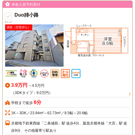
来春入居予約受付
Duo姉小路
チェック
満室（空室待ち）
3.9万円
～4.5万円
（3DKタイプ：9.0万円）
6分
学校まで徒歩
1K～3DK／23.94m²～62.73m²／8.5帖～20.6帖
京都地下鉄東西線「二条城前」駅 徒歩4分、阪急京都本線「大宮」駅 徒
歩9分、その他最寄り駅あり