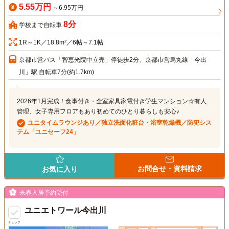
5.55万円
～6.95万円
8分
学校まで自転車
1R～1K／18.8m²／6帖～7.1帖
京都市営バス「智恵光院中立売」停徒歩2分、京都市営烏丸線「今出
川」駅 自転車7分(約1.7km)
2026年1月完成！食事付き・全室家具家電付き学生マンション☆有人
管理、女子専用フロアもあり初めてのひとり暮らしも安心♪
ユニタイムラウンジあり／独立洗面化粧台・浴室乾燥機／防犯シス
テム「ユニセーフ24」
お問合せ・資料請求
お気に入り
来春入居予約受付
ユニエトワール今出川
チェック