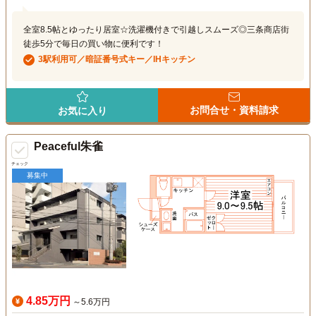
全室8.5帖とゆったり居室☆洗濯機付きで引越しスムーズ◎三条商店街
徒歩5分で毎日の買い物に便利です！
3駅利用可／暗証番号式キー／IHキッチン
お問合せ・資料請求
お気に入り
Peaceful朱雀
チェック
募集中
4.85万円
～5.6万円