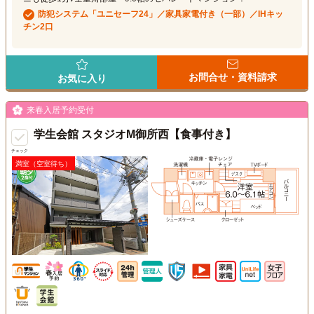
防犯システム「ユニセーフ24」／家具家電付き（一部）／IHキッ
チン2口
お問合せ・資料請求
お気に入り
来春入居予約受付
学生会館 スタジオM御所西【食事付き】
チェック
満室（空室待ち）