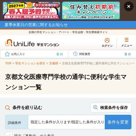
夏季休業日の営業に関するお知らせ
全国の学生マンション・アパート・学生会館・学生寮検索サイト
メニュー
ログイン
0
0
件
件
お気に入り
閲覧履歴
TOP
>
学生マンションを探す
>
京都府
>
京都文化医療専門学校に通学便利な学生マンション一
京都文化医療専門学校の通学に便利な学生マ
ンション一覧
条件を絞り込む
検索条件を保存
条件を変更
指定した条件が入ります/指定した条件が入ります/指定した条…
詳細条件