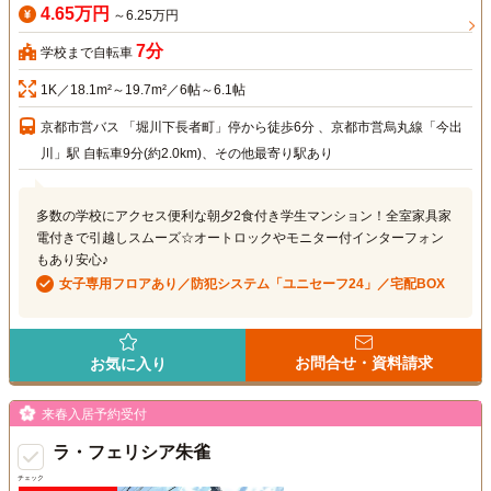
4.65万円
～6.25万円
7分
学校まで自転車
1K／18.1m²～19.7m²／6帖～6.1帖
京都市営バス 「堀川下長者町」停から徒歩6分 、京都市営烏丸線「今出
川」駅 自転車9分(約2.0km)、その他最寄り駅あり
多数の学校にアクセス便利な朝夕2食付き学生マンション！全室家具家
電付きで引越しスムーズ☆オートロックやモニター付インターフォン
もあり安心♪
女子専用フロアあり／防犯システム「ユニセーフ24」／宅配BOX
お問合せ・資料請求
お気に入り
来春入居予約受付
ラ・フェリシア朱雀
チェック