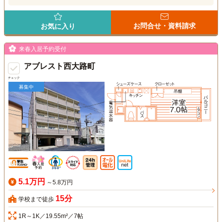
お問合せ・資料請求
お気に入り
来春入居予約受付
アブレスト西大路町
チェック
募集中
5.1万円
～5.8万円
15分
学校まで徒歩
1R～1K／19.55m²／7帖