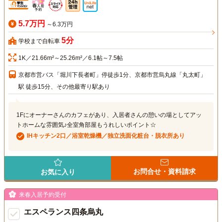
5.7万円
～6.3万円
5分
学校まで自転車
1K／21.66m²～25.26m²／6.1帖～7.5帖
京都市営バス「堀川下長者町」停徒歩1分、京都市営烏丸線「丸太町」
駅 徒歩15分、その他最寄り駅あり
1Fにオーナーさんのカフェがあり、入居者さんの憩いの場としてアッ
トホームな雰囲気♪全室角部屋もうれしいポイント☆
IHキッチン2口／浴室乾燥機／独立洗面化粧台・脱衣所あり
お問合せ・資料請求
お気に入り
来春入居予約受付
エスペランス四条烏丸