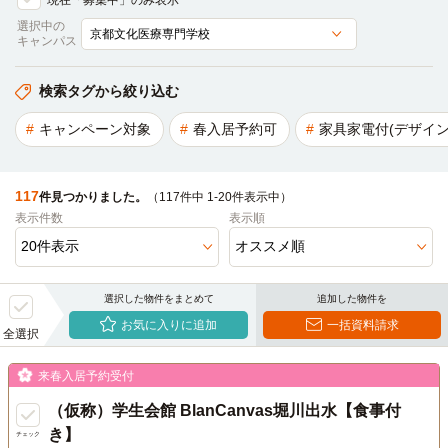
現在「募集中」のみ表示
選択中の
キャンパス
検索タグから絞り込む
キャンペーン対象
春入居予約可
家具家電付(デザイン
117
件見つかりました。
（117件中 1-20件表示中）
表示件数
表示順
選択した物件をまとめて
追加した物件を
お気に入りに追加
一括資料請求
全選択
来春入居予約受付
（仮称）学生会館 BlanCanvas堀川出水【食事付
き】
チェック