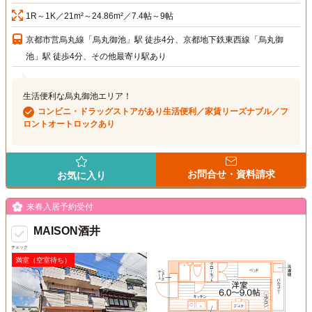
1R～1K／21m²～24.86m²／7.4帖～9帖
京都市営烏丸線「烏丸御池」駅 徒歩4分、京都地下鉄東西線「烏丸御
池」駅 徒歩4分、その他最寄り駅あり
生活便利な烏丸御池エリア！
コンビニ・ドラッグストアがあり生活便利／家賃リーズナブル／フ
ロントオートロックあり
お問合せ・資料請求
お気に入り
来春入居予約受付
MAISON酒井
チェック
満室（空室待ち）