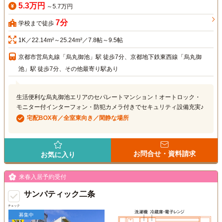
5.3万円
～5.7万円
7分
学校まで徒歩
1K／22.14m²～25.24m²／7.8帖～9.5帖
京都市営烏丸線「烏丸御池」駅 徒歩7分、京都地下鉄東西線「烏丸御
池」駅 徒歩7分、その他最寄り駅あり
生活便利な烏丸御池エリアのセパレートマンション！オートロック・
モニター付インターフォン・防犯カメラ付きでセキュリティ設備充実♪
宅配BOX有／全室東向き／閑静な場所
お問合せ・資料請求
お気に入り
来春入居予約受付
サンパティック二条
チェック
募集中