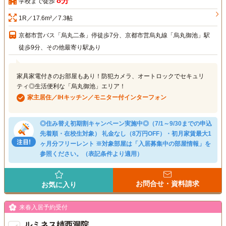
8分
学校まで徒歩
1R／17.6m²／7.3帖
京都市営バス「烏丸二条」停徒歩7分、京都市営烏丸線「烏丸御池」駅
徒歩9分、その他最寄り駅あり
家具家電付きのお部屋もあり！防犯カメラ、オートロックでセキュリ
ティ◎生活便利な「烏丸御池」エリア！
家主居住／IHキッチン／モニター付インターフォン
◎住み替え初期割キャンペーン実施中◎（7/1～9/30までの申込
先着順・在校生対象） 礼金なし（8万円OFF）・初月家賃最大1
ヶ月分フリーレント ※対象部屋は「入居募集中の部屋情報」を
参照ください。（表記条件より適用）
お問合せ・資料請求
お気に入り
来春入居予約受付
ルミネス姉西洞院