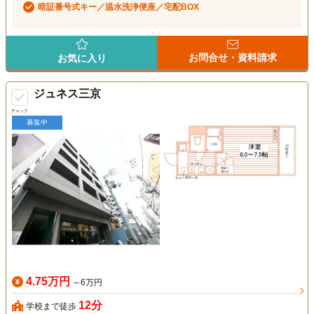
暗証番号式キー／温水洗浄便座／宅配BOX
お問合せ・資料請求
お気に入り
ジュネス三京
チェック
募集中
4.75万円
～6万円
12分
学校まで徒歩