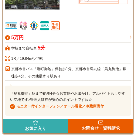
5万円
5分
学校まで自転車
1R／19.84m²／7帖
京都市営バス「堺町御池」停徒歩1分、京都市営烏丸線「烏丸御池」駅
徒歩4分、その他最寄り駅あり
「烏丸御池」駅まで徒歩4分☆お買物やお出かけ、アルバイトもしやす
い立地です♪管理人駐在が安心のポイントですね☆
モニター付インターフォン／オール電化／冷蔵庫備付
お問合せ・資料請求
お気に入り