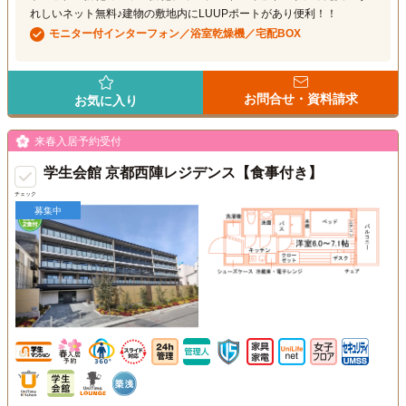
れしいネット無料♪建物の敷地内にLUUPポートがあり便利！！
モニター付インターフォン／浴室乾燥機／宅配BOX
お問合せ・資料請求
お気に入り
来春入居予約受付
学生会館 京都西陣レジデンス【食事付き】
チェック
募集中