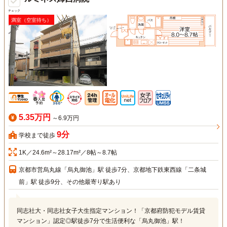
チェック
満室（空室待ち）
5.35万円
～6.9万円
9分
学校まで徒歩
1K／24.6m²～28.17m²／8帖～8.7帖
京都市営烏丸線「烏丸御池」駅 徒歩7分、京都地下鉄東西線「二条城
前」駅 徒歩9分、その他最寄り駅あり
同志社大・同志社女子大生指定マンション！「京都府防犯モデル賃貸
マンション」認定◎駅徒歩7分で生活便利な「烏丸御池」駅！