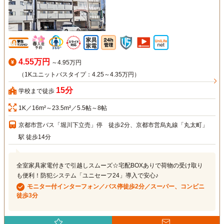
4.55万円
～4.95万円
（1Kユニットバスタイプ：4.25～4.35万円）
15分
学校まで徒歩
1K／16m²～23.5m²／5.5帖～8帖
京都市営バス「堀川下立売」停 徒歩2分、京都市営烏丸線「丸太町」
駅 徒歩14分
全室家具家電付きで引越しスムーズ☆宅配BOXありで荷物の受け取り
も便利！防犯システム「ユニセーフ24」導入で安心♪
モニター付インターフォン／バス停徒歩2分／スーパー、コンビニ
徒歩3分