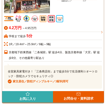
4.2万円
～4.95万円
5分
学校まで徒歩
1R／19.4m²～25.9m²／6帖～9帖
京都地下鉄東西線「二条城前」駅 徒歩4分、阪急京都本線「大宮」駅 徒
歩9分、その他最寄り駅あり
全室家具家電付き！「三条商店街」まで徒歩3分で生活便利☆オートロ
ック・防犯カメラでセキュリティ◎
家主居住／防犯ディンプルキー／3駅利用可
お問合せ・資料請求
お気に入り