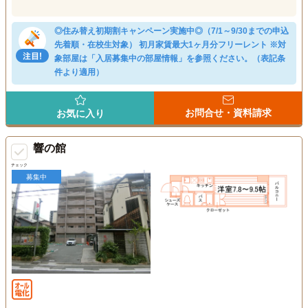
◎住み替え初期割キャンペーン実施中◎（7/1～9/30までの申込
先着順・在校生対象） 初月家賃最大1ヶ月分フリーレント ※対
象部屋は「入居募集中の部屋情報」を参照ください。（表記条
件より適用）
お問合せ・資料請求
お気に入り
響の館
チェック
募集中