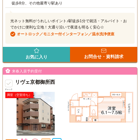
徒歩8分、その他最寄り駅あり
光ネット無料がうれしいポイント♪駅徒歩1分で就活・アルバイト・お
でかけに便利な立地！大通り沿いで夜道も明るく安心☆
オートロック／モニター付インターフォン／温水洗浄便座
お問合せ・資料請求
お気に入り
来春入居予約受付
リヴェ京都御所西
チェック
満室（空室待ち）