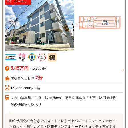
満室（空室待ち）
5.45万円
～5.95万円
7分
学校まで自転車
1K／22.36m²／8帖
ＪＲ山陰本線「二条」駅 徒歩9分、阪急京都本線「大宮」駅 徒歩9分、
その他最寄り駅あり
独立洗面化粧台付きでバス・トイレ別のセパレートマンション☆オー
トロック・防犯カメラ・防犯ディンプルキーでセキュリティ充実！う