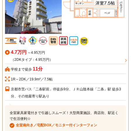
4.7万円
～4.95万円
（2DKタイプ：4.95万円）
11分
学校まで徒歩
1R～2DK／19.9m²／7.5帖
京都市営バス「二条駅前」停徒歩9分、ＪＲ山陰本線「二条」駅 徒歩3
分、その他最寄り駅あり
全室家具家電付きで引越しスムーズ！大型商業施設、商店街、駅近く
で生活便利☆
全室南向き／宅配BOX／モニター付インターフォン