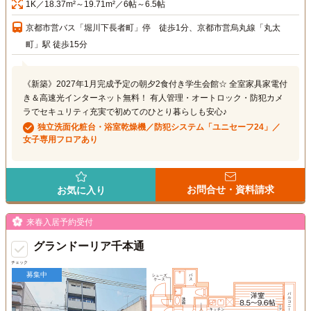
1K／18.37m²～19.71m²／6帖～6.5帖
京都市営バス「堀川下長者町」停 徒歩1分、京都市営烏丸線「丸太
町」駅 徒歩15分
《新築》2027年1月完成予定の朝夕2食付き学生会館☆ 全室家具家電付
き＆高速光インターネット無料！ 有人管理・オートロック・防犯カメ
ラでセキュリティ充実で初めてのひとり暮らしも安心♪
独立洗面化粧台・浴室乾燥機／防犯システム「ユニセーフ24」／
女子専用フロアあり
お問合せ・資料請求
お気に入り
来春入居予約受付
グランドーリア千本通
チェック
募集中