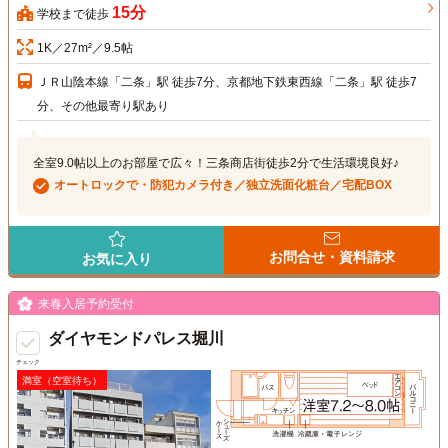
15分
学校まで徒歩
1K／27m²／9.5帖
ＪＲ山陰本線「二条」駅 徒歩7分、京都地下鉄東西線「二条」駅 徒歩7
分、その他最寄り駅あり
全室9.0帖以上のお部屋で広々！三条商店街徒歩2分で生活環境良好♪
オートロックで・防犯カメラ付き／独立洗面化粧台／宅配BOX
お問合せ・資料請求
お気に入り
来春入居予約受付
ダイヤモンドパレス堀川
チェック
満室（空室待ち）