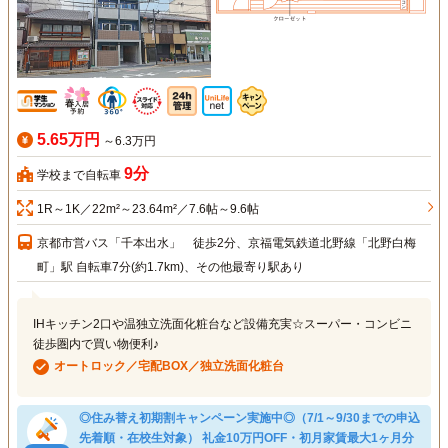
5.65万円
～6.3万円
9分
学校まで自転車
1R～1K／22m²～23.64m²／7.6帖～9.6帖
京都市営バス「千本出水」 徒歩2分、京福電気鉄道北野線「北野白梅
町」駅 自転車7分(約1.7km)、その他最寄り駅あり
IHキッチン2口や温独立洗面化粧台など設備充実☆スーパー・コンビニ
徒歩圏内で買い物便利♪
オートロック／宅配BOX／独立洗面化粧台
◎住み替え初期割キャンペーン実施中◎（7/1～9/30までの申込
先着順・在校生対象） 礼金10万円OFF・初月家賃最大1ヶ月分