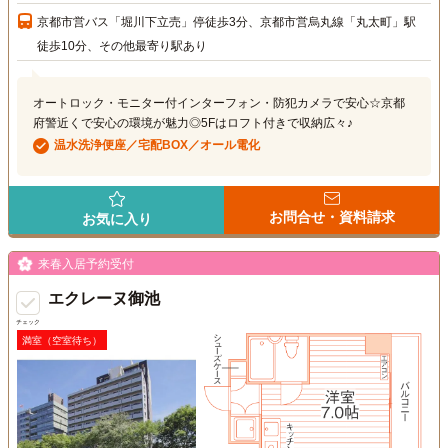
京都市営バス「堀川下立売」停徒歩3分、京都市営烏丸線「丸太町」駅
徒歩10分、その他最寄り駅あり
オートロック・モニター付インターフォン・防犯カメラで安心☆京都
府警近くで安心の環境が魅力◎5Fはロフト付きで収納広々♪
温水洗浄便座／宅配BOX／オール電化
お問合せ・資料請求
お気に入り
来春入居予約受付
エクレーヌ御池
チェック
満室（空室待ち）