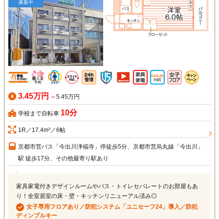
募集中
3.45万円
～5.45万円
10分
学校まで自転車
1R／17.4m²／6帖
京都市営バス「今出川浄福寺」停徒歩5分、京都市営烏丸線「今出川」
駅 徒歩17分、その他最寄り駅あり
家具家電付きデザインルームやバス・トイレセパレートのお部屋もあ
り！全室居室の床・壁・キッチンリニューアル済み◎
女子専用フロアあり／防犯システム「ユニセーフ24」導入／防犯
ディンプルキー