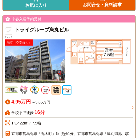
お問合せ・資料請求
お気に入り
来春入居予約受付
トライグループ烏丸ビル
チェック
満室（空室待ち）
4.95万円
～5.65万円
16分
学校まで徒歩
1K／22m²／7.5帖
京都市営烏丸線「丸太町」駅 徒歩1分、京都市営烏丸線「烏丸御池」駅