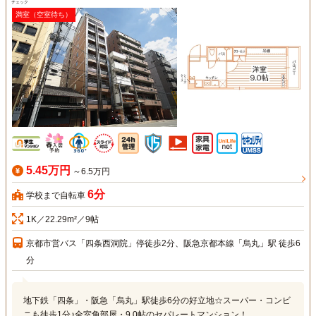
チェック
満室（空室待ち）
5.45万円
～6.5万円
6分
学校まで自転車
1K／22.29m²／9帖
京都市営バス「四条西洞院」停徒歩2分、阪急京都本線「烏丸」駅 徒歩6
分
地下鉄「四条」・阪急「烏丸」駅徒歩6分の好立地☆スーパー・コンビ
ニも徒歩1分♪全室角部屋・9.0帖のセパレートマンション！