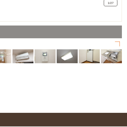
1
/
27