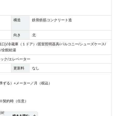
構造
鉄骨鉄筋コンクリート造
向き
北
(1口)/冷蔵庫（１ドア）/居室照明器具/バルコニー/シューズケース/
/全館給湯
ロック/エレベーター
更新料
なし
に準ずる）+メーター／月（税込）
）※契約時（任意）
新時
続きを読む