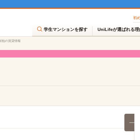
初
学生マンションを探す
UniLifeが選ばれる
御池)の賃貸情報
満