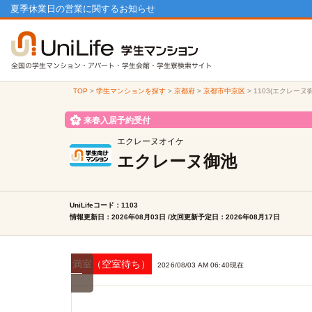
夏季休業日の営業に関するお知らせ
TOP
>
学生マンションを探す
>
京都府
>
京都市中京区
>
1103(エクレーヌ
来春入居予約受付
エクレーヌオイケ
エクレーヌ御池
UniLifeコード：1103
情報更新日：2026年08月03日 /次回更新予定日：2026年08月17日
満室（空室待ち）
2026/08/03 AM 06:40現在