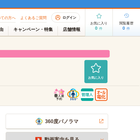
めての方へ
よくあるご質問
ログイン
お気に入り
閲覧履歴
0
0
件
件
理由
キャンペーン・特集
店舗情報
お気に入り
室（空室待ち）
2026/08/03 AM 06:40現在
360度パノラマ
動画案内を見る