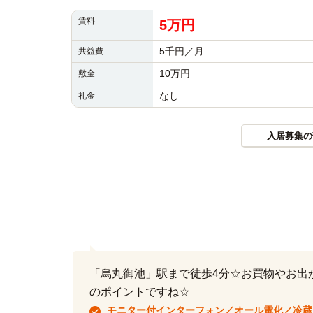
賃料
5万円
5千円／月
共益費
10万円
敷金
なし
礼金
入居募集の
「烏丸御池」駅まで徒歩4分☆お買物やお出
のポイントですね☆
モニター付インターフォン／オール電化／冷蔵