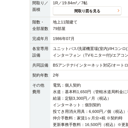
間取り／
1R／19.84m²／7帖
面積
間取り図を見る
階数・
地上11階建て
全部屋数
79部屋
完成年月
1986年07月
各室専用
ユニットバス/洗濯機置場(室内)/IHコンロ
設備
インターフォン（TVモニター付)/エアコン
共同設備
BSアンテナ/インターネット対応/オート
契約年数
2年
その他
電気：個人契約
費用
水道：基本料1,650円（管轄水道局料金
給湯：定額3,300円／月（税込）
インターネット：個別契約
投てき用消火用具：6,600円／個（税込
仲介手数料：家賃1ヶ月分+税 ※契約時
更新事務手数料：16,500円（税込）※更