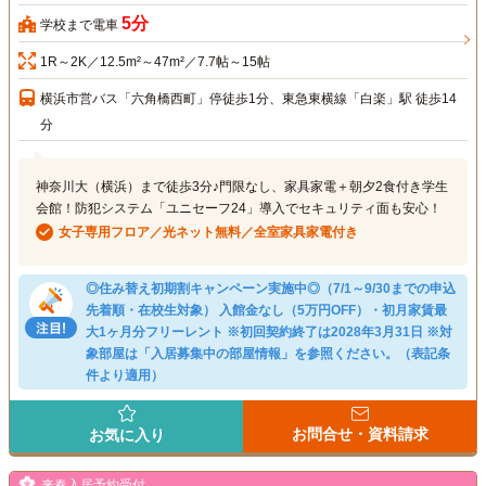
5分
学校まで電車
1R～2K／12.5m²～47m²／7.7帖～15帖
横浜市営バス「六角橋西町」停徒歩1分、東急東横線「白楽」駅 徒歩14
分
神奈川大（横浜）まで徒歩3分♪門限なし、家具家電＋朝夕2食付き学生
会館！防犯システム「ユニセーフ24」導入でセキュリティ面も安心！
女子専用フロア／光ネット無料／全室家具家電付き
◎住み替え初期割キャンペーン実施中◎（7/1～9/30までの申込
先着順・在校生対象） 入館金なし（5万円OFF）・初月家賃最
大1ヶ月分フリーレント ※初回契約終了は2028年3月31日 ※対
象部屋は「入居募集中の部屋情報」を参照ください。（表記条
件より適用）
お問合せ・資料請求
お気に入り
来春入居予約受付