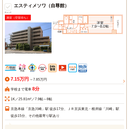
エスティメソワ（自尊館）
チェック
満室（空室待ち）
7.15万円
～7.85万円
8分
学校まで電車
1K／25.81m²／7.9帖～8帖
京急本線「京急川崎」駅 徒歩17分、ＪＲ京浜東北・根岸線「川崎」駅
徒歩15分、その他最寄り駅あり