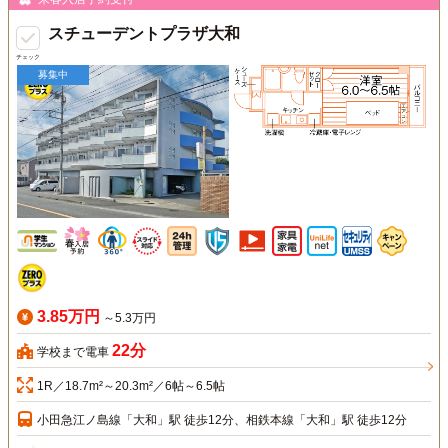
スチューデントプラザ大和
チェック
募集中
3.85万円
～5.3万円
22分
学校まで電車
1R／18.7m²～20.3m²／6帖～6.5帖
小田急江ノ島線「大和」駅 徒歩12分、相鉄本線「大和」駅 徒歩12分