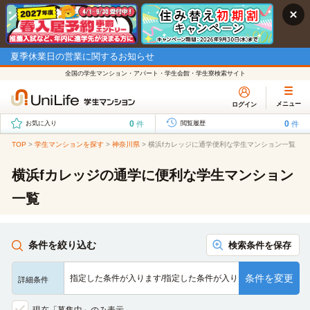
夏季休業日の営業に関するお知らせ
全国の学生マンション・アパート・学生会館・学生寮検索サイト
メニュー
ログイン
0
0
件
件
お気に入り
閲覧履歴
TOP
>
学生マンションを探す
>
神奈川県
>
横浜fカレッジに通学便利な学生マンション一覧
横浜fカレッジの通学に便利な学生マンション
一覧
条件を絞り込む
検索条件を保存
条件を変更
指定した条件が入ります/指定した条件が入ります/指定した条…
詳細条件