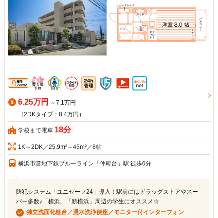
6.25万円
～7.1万円
（2DKタイプ：8.4万円）
18分
学校まで電車
1K～2DK／25.9m²～45m²／8帖
横浜市営地下鉄ブルーライン「仲町台」駅 徒歩6分
防犯システム「ユニセーフ24」導入！駅前にはドラッグストアやスー
パー多数♪「横浜」「新横浜」周辺の学生にオススメ☆
独立洗面化粧台／温水洗浄便座／モニター付インターフォン