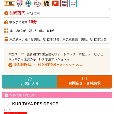
6.85万円
～7.9万円
10分
学校まで電車
1K／20.9m²～28m²／6帖～8.1帖
東急新横浜線「新綱島」駅 徒歩11分、東急東横線「綱島」駅 徒歩13分
大型スーパー徒歩圏内で生活便利◎オートロック・防犯カメラなどセ
キュリティ充実のキーレス学生マンション☆
家具家電付あり／独立洗面化粧台／IHキッチン2口
お問合せ・資料請求
お気に入り
来春入居予約受付
KURITAYA RESIDENCE
チェック