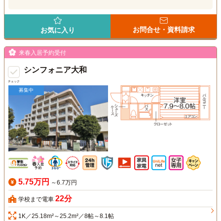
お問合せ・資料請求
お気に入り
来春入居予約受付
シンフォニア大和
チェック
募集中
5.75万円
～6.7万円
22分
学校まで電車
1K／25.18m²～25.2m²／8帖～8.1帖