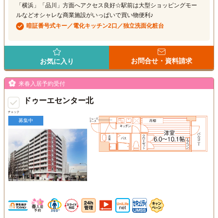
「横浜」「品川」方面へアクセス良好☆駅前は大型ショッピングモー
ルなどオシャレな商業施設がいっぱいで買い物便利♪
暗証番号式キー／電化キッチン2口／独立洗面化粧台
お問合せ・資料請求
お気に入り
来春入居予約受付
ドゥーエセンター北
チェック
募集中