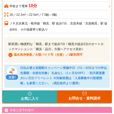
10分
学校まで電車
1K／22.2m²～22.5m²／7.5帖～8帖
ＪＲ京浜東北・根岸線「鶴見」駅 徒歩7分、京急本線「京急鶴見」駅 徒
歩8分、その他最寄り駅あり
駅前買い物便利な「鶴見」駅まで徒歩7分！鶴見大徒歩2分のオートロ
ックマンション☆「横浜・品川」方面へアクセス良好♪
温水洗浄便座／大型バイク可（任意）／2駅利用可
◎住み替え初期割キャンペーン実施中◎（7/1～9/30までの申込
先着順・在校生対象） 礼金なし（1ヶ月分OFF）・初月家賃最
大1ヶ月分フリーレント ※対象部屋は「入居募集中の部屋情
報」を参照ください。（表記条件より適用）
お問合せ・資料請求
お気に入り
来春入居予約受付