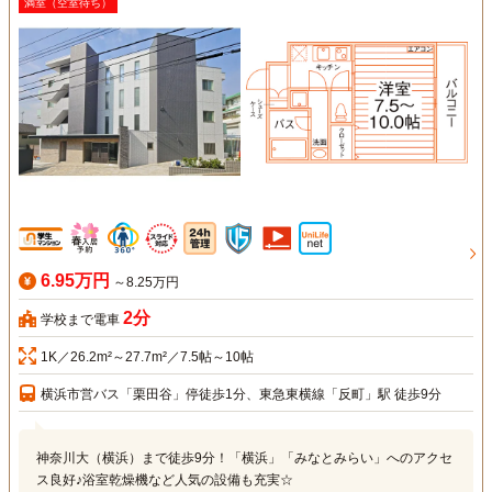
満室（空室待ち）
6.95万円
～8.25万円
2分
学校まで電車
1K／26.2m²～27.7m²／7.5帖～10帖
横浜市営バス「栗田谷」停徒歩1分、東急東横線「反町」駅 徒歩9分
神奈川大（横浜）まで徒歩9分！「横浜」「みなとみらい」へのアクセ
ス良好♪浴室乾燥機など人気の設備も充実☆