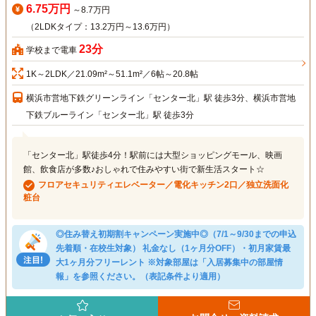
6.75万円
～8.7万円
（2LDKタイプ：13.2万円～13.6万円）
23分
学校まで電車
1K～2LDK／21.09m²～51.1m²／6帖～20.8帖
横浜市営地下鉄グリーンライン「センター北」駅 徒歩3分、横浜市営地
下鉄ブルーライン「センター北」駅 徒歩3分
「センター北」駅徒歩4分！駅前には大型ショッピングモール、映画
館、飲食店が多数♪おしゃれで住みやすい街で新生活スタート☆
フロアセキュリティエレベーター／電化キッチン2口／独立洗面化
粧台
◎住み替え初期割キャンペーン実施中◎（7/1～9/30までの申込
先着順・在校生対象） 礼金なし（1ヶ月分OFF）・初月家賃最
大1ヶ月分フリーレント ※対象部屋は「入居募集中の部屋情
報」を参照ください。（表記条件より適用）