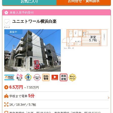
お問合せ・資料請求
お気に入り
来春入居予約受付
ユニエトワール横浜白楽
チェック
募集中
6.5万円
～7.55万円
5分
学校まで電車
1K／18.3m²／5.7帖