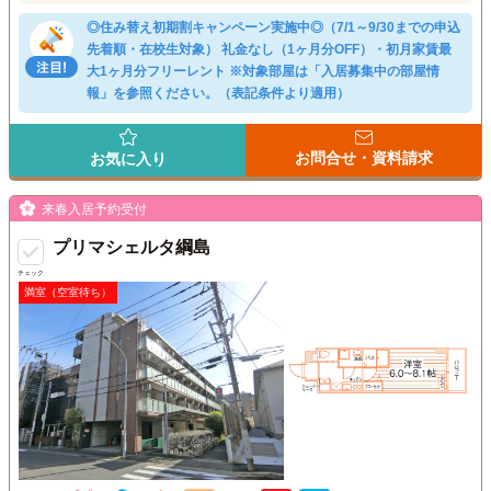
◎住み替え初期割キャンペーン実施中◎（7/1～9/30までの申込
先着順・在校生対象） 礼金なし（1ヶ月分OFF）・初月家賃最
大1ヶ月分フリーレント ※対象部屋は「入居募集中の部屋情
報」を参照ください。（表記条件より適用）
お問合せ・資料請求
お気に入り
来春入居予約受付
プリマシェルタ綱島
チェック
満室（空室待ち）