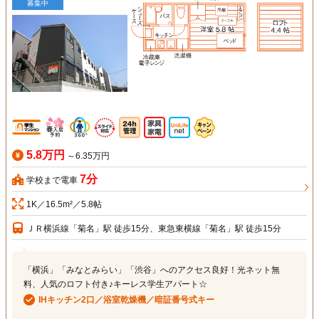
募集中
5.8万円
～6.35万円
7分
学校まで電車
1K／16.5m²／5.8帖
ＪＲ横浜線「菊名」駅 徒歩15分、東急東横線「菊名」駅 徒歩15分
「横浜」「みなとみらい」「渋谷」へのアクセス良好！光ネット無
料、人気のロフト付き♪キーレス学生アパート☆
IHキッチン2口／浴室乾燥機／暗証番号式キー