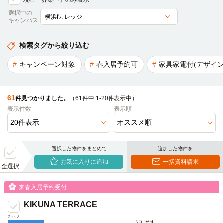
現在「募集中」のみ表示
選択中の
キャンパス
検索タグから絞り込む
キャンペーン対象
春入居予約可
家具家電付(デザイン
61
件見つかりました。
（61件中 1-20件表示中）
表示件数
表示順
選択した物件をまとめて
追加した物件を
お気に入りに追加
一括資料請求
全選択
来春入居予約受付
KIKUNA TERRACE
チェック