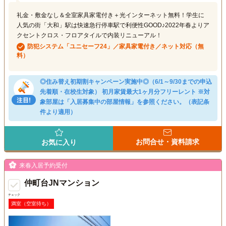
礼金・敷金なし＆全室家具家電付き＋光インターネット無料！学生に
人気の街「大和」駅は快速急行停車駅で利便性GOOD♪2022年春よりア
クセントクロス・フロアタイルで内装リニューアル！
防犯システム「ユニセーフ24」／家具家電付き／ネット対応（無
料）
◎住み替え初期割キャンペーン実施中◎（6/1～9/30までの申込
先着順・在校生対象） 初月家賃最大1ヶ月分フリーレント ※対
象部屋は「入居募集中の部屋情報」を参照ください。（表記条
件より適用）
お問合せ・資料請求
お気に入り
来春入居予約受付
仲町台JNマンション
チェック
満室（空室待ち）