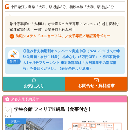
小田急江ノ島線「大和」駅 徒歩8分、相鉄本線「大和」駅 徒歩8分
急行停車駅の「大和駅」が最寄りの女子専用マンション♪引越し便利な
家具家電付き（一部）☆楽器持ち込み可！
防犯システム「ユニセーフ24」／女子専用／暗証番号式キー
◎住み替え初期割キャンペーン実施中◎（7/24～9/30までの申
込先着順・在校生対象） 礼金なし（5万円OFF）・初月家賃最
大1ヶ月分フリーレント ※対象部屋は「入居募集中の部屋情
報」を参照ください。（表記条件より適用）
お問合せ・資料請求
お気に入り
来春入居予約受付
学生会館 フィリアK綱島【食事付き】
チェック
募集中