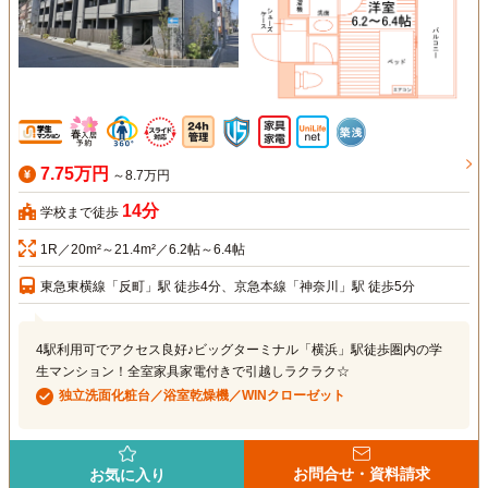
7.75万円
～8.7万円
14分
学校まで徒歩
1R／20m²～21.4m²／6.2帖～6.4帖
東急東横線「反町」駅 徒歩4分、京急本線「神奈川」駅 徒歩5分
4駅利用可でアクセス良好♪ビッグターミナル「横浜」駅徒歩圏内の学
生マンション！全室家具家電付きで引越しラクラク☆
独立洗面化粧台／浴室乾燥機／WINクローゼット
お問合せ・資料請求
お気に入り