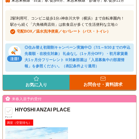
東急東横線「白楽」駅 徒歩8分、東急東横線「妙蓮寺」駅 徒歩11分
2駅利用可、コンビニ徒歩1分♪神奈川大学（横浜）まで自転車圏内！
駅から続く「六角橋商店街」は飲食店が多くて生活便利な立地☆
宅配BOX／温水洗浄便座／セパレート（バス・トイレ）
◎住み替え初期割キャンペーン実施中◎（7/1～9/30までの申込
先着順・在校生対象） 礼金なし（1ヶ月分OFF）・初月家賃最
大1ヶ月分フリーレント ※対象部屋は「入居募集中の部屋情
報」を参照ください。（表記条件より適用）
お問合せ・資料請求
お気に入り
来春入居予約受付
HIYOSHI ANZAI PLACE
チェック
満室（空室待ち）