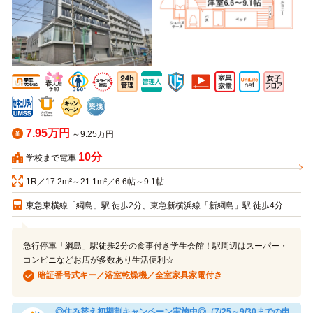
7.95万円
～9.25万円
10分
学校まで電車
1R／17.2m²～21.1m²／6.6帖～9.1帖
東急東横線「綱島」駅 徒歩2分、東急新横浜線「新綱島」駅 徒歩4分
急行停車「綱島」駅徒歩2分の食事付き学生会館！駅周辺はスーパー・
コンビニなどお店が多数あり生活便利☆
暗証番号式キー／浴室乾燥機／全室家具家電付き
◎住み替え初期割キャンペーン実施中◎（7/25～9/30までの申