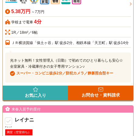
5.38万円
～7万円
4分
学校まで電車
1R／18m²／6帖
ＪＲ横須賀線「保土ヶ谷」駅 徒歩2分、相鉄本線「天王町」駅 徒歩14分
光ネット無料！女性管理人（日勤）で初めてのひとり暮らしも安心☆
全室家具・冷蔵庫付きの女子専用マンション♪
スーパー・コンビニ徒歩2分／防犯カメラ／静脈照合型キー
お問合せ・資料請求
お気に入り
来春入居予約受付
レイナニ
チェック
満室（空室待ち）