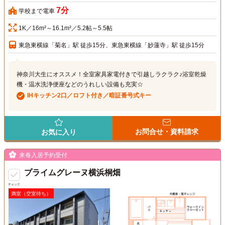
7分
学校まで電車
1K／16m²～16.1m²／5.2帖～5.5帖
東急東横線「菊名」駅 徒歩15分、東急東横線「妙蓮寺」駅 徒歩15分
神奈川大生にオススメ！全室家具家電付きで引越しラクラク♪浴室乾燥
機・温水洗浄便座などのうれしい設備も充実☆
IHキッチン2口／ロフト付き／暗証番号式キー
お問合せ・資料請求
お気に入り
来春入居予約受付
プライムグレーヌ横浜桐畑
チェック
満室（空室待ち）