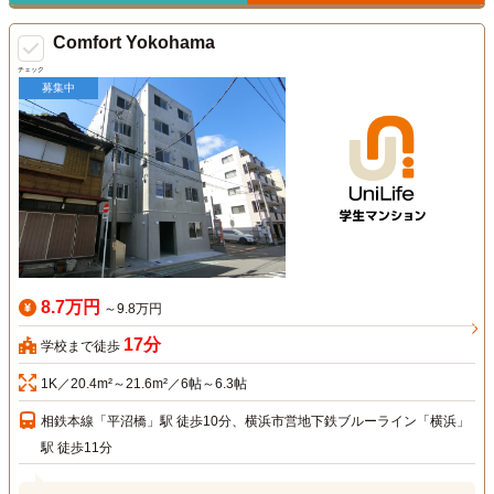
Comfort Yokohama
チェック
募集中
8.7万円
～9.8万円
17分
学校まで徒歩
1K／20.4m²～21.6m²／6帖～6.3帖
相鉄本線「平沼橋」駅 徒歩10分、横浜市営地下鉄ブルーライン「横浜」
駅 徒歩11分