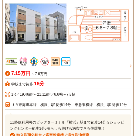
7.15万円
～7.6万円
18分
学校まで徒歩
1R／19.46m²～21.11m²／6.6帖～7.8帖
ＪＲ東海道本線「横浜」駅 徒歩14分、東急東横線「横浜」駅 徒歩14分
11路線利用可のビッグターミナル「横浜」駅まで徒歩14分☆ショッピ
ングセンター徒歩3分♪暮らしも遊びも満喫できる住環境！
独立洗面化粧台／浴室乾燥機／温水洗浄便座