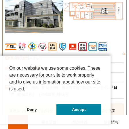
8.45万円
～9万円
12分
On our website we use some cookies. These
学校まで電車
are necessary for our site to work properly
1R～1K／22.96m²／8帖
and to give us information about how our site
東急東横線「日吉」駅 徒歩9分、横浜市営地下鉄グリーンライン「日
is used.
吉」駅 徒歩9分、その他最寄り駅あり
Deny
Accept
慶應大（日吉）まで徒歩9分！駅前は食事・買い物便利なお店が充実
☆2023年3月以降、退去毎に温水洗浄便座を導入！
物件検索
担当店舗
限定特典
新着情報
家具家電付あり／バス停徒歩1分／宅配BOX