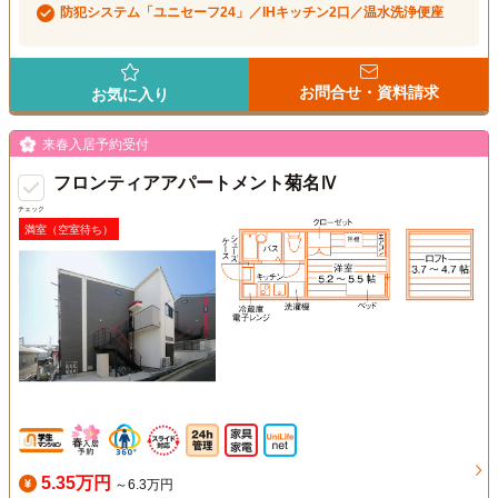
防犯システム「ユニセーフ24」／IHキッチン2口／温水洗浄便座
お問合せ・資料請求
お気に入り
来春入居予約受付
フロンティアアパートメント菊名Ⅳ
チェック
満室（空室待ち）
5.35万円
～6.3万円