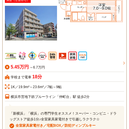
満室（空室待ち）
5.45万円
～6.7万円
18分
学校まで電車
1K／19.9m²～23.6m²／7帖～9帖
横浜市営地下鉄ブルーライン「仲町台」駅 徒歩2分
「新横浜」「横浜」の専門学生オススメ！スーパー・コンビニ・ドラ
ッグストア徒歩1分♪全室家具家電付きで引越しラクラク☆
全室家具家電付き／宅配BOX／防犯ディンプルキー