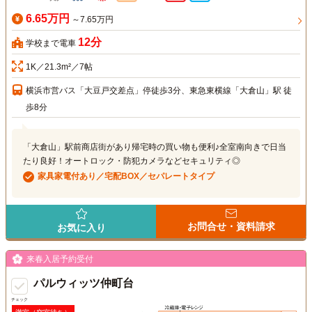
6.65万円
～7.65万円
12分
学校まで電車
1K／21.3m²／7帖
横浜市営バス「大豆戸交差点」停徒歩3分、東急東横線「大倉山」駅 徒
歩8分
「大倉山」駅前商店街があり帰宅時の買い物も便利♪全室南向きで日当
たり良好！オートロック・防犯カメラなどセキュリティ◎
家具家電付あり／宅配BOX／セパレートタイプ
お問合せ・資料請求
お気に入り
来春入居予約受付
パルウィッツ仲町台
チェック