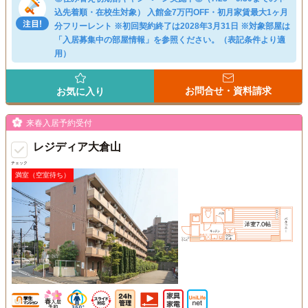
込先着順・在校生対象） 入館金7万円OFF・初月家賃最大1ヶ月
分フリーレント ※初回契約終了は2028年3月31日 ※対象部屋は
「入居募集中の部屋情報」を参照ください。（表記条件より適
用）
お問合せ・資料請求
お気に入り
来春入居予約受付
レジディア大倉山
チェック
満室（空室待ち）