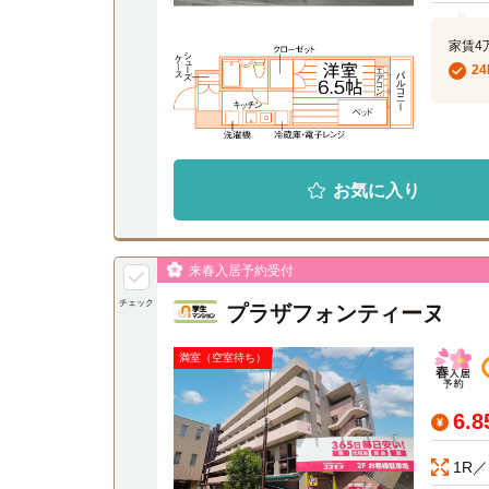
家賃4
2
お気に入り
来春入居予約受付
チェック
プラザフォンティーヌ
満室（空室待ち）
6.
1R／