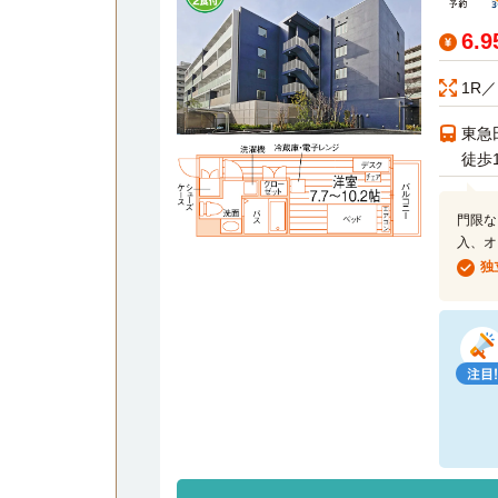
6.
1R／
東急
徒歩
門限な
入、オ
独