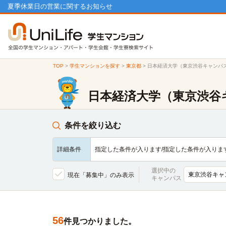
夏季休業日の営業に関するお知らせ
TOP
>
学生マンションを探す
>
東京都
>
日本経済大学（東京渋谷キャンパ
日本経済大学（東京渋谷
条件を絞り込む
詳細条件
指定した条件が入ります/指定した条件が入りま
選択中の
現在「募集中」のみ表示
キャンパス
56
件見つかりました。