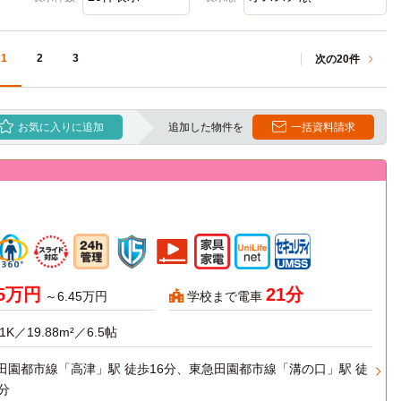
1
2
3
次の20件
お気に入りに追加
追加した物件を
一括資料請求
65万円
21分
～6.45万円
学校まで電車
1K／19.88m²／6.5帖
田園都市線「高津」駅 徒歩16分、東急田園都市線「溝の口」駅 徒
分