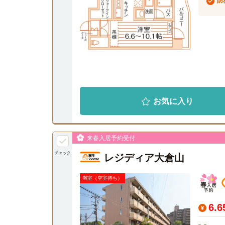
防
お気に入り
来春入居予約受付
チェック
レジディア大倉山
満室（空室待ち）
6.