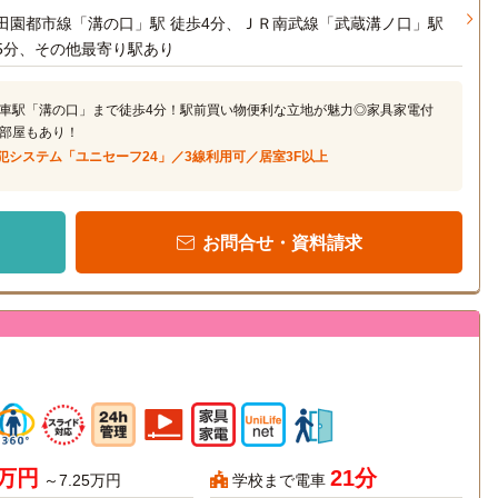
田園都市線「溝の口」駅 徒歩4分、ＪＲ南武線「武蔵溝ノ口」駅
5分、その他最寄り駅あり
車駅「溝の口」まで徒歩4分！駅前買い物便利な立地が魅力◎家具家電付
部屋もあり！
犯システム「ユニセーフ24」／3線利用可／居室3F以上
お問合せ・資料請求
4万円
21分
～7.25万円
学校まで電車