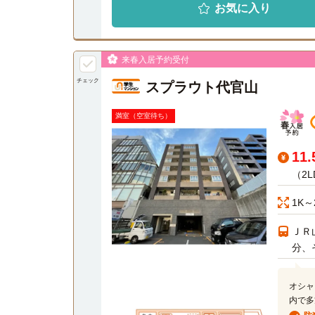
お気に入り
来春入居予約受付
チェック
スプラウト代官山
満室（空室待ち）
11
（2L
1K～
ＪＲ
分、
オシャ
内で多