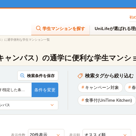
初
学生マンションを探す
UniLifeが選ばれる
ス）に通学便利な学生マンション一覧
キャンパス）の通学に便利な学生マンシ
検索タグから絞り込む
検索条件を保存
キャンペーン対象
春
条件を変更
す/指定した条…
食事付(UniTime Kitchen)
表示件数
表示順