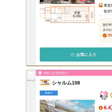
東急
徒歩
急行停
きのお
防
お気に入り
来春入居予約受付
チェック
シャルム108
募集中
6.