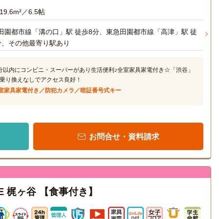
19.6m²／6.5帖
田園都市線「溝の口」駅 徒歩8分、東急田園都市線「高津」駅 徒
分、その他最寄り駅あり
分以内にコンビニ・スーパーがあり生活便利♪全室家具家電付き☆「渋谷」
乗り換えなしでアクセス良好！
室家具家電付き／防犯カメラ／暗証番号式キー
お問合せ・資料請求
TTE 梶ヶ谷 【食事付き】