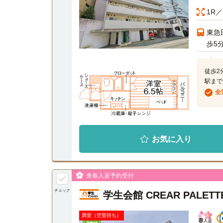
1R／
東急
歩5
徒歩2
駅まで
全
お気に入り
来春入居予約受付
チェック
学生会館 CREAR PALE
満室（空室待ち）