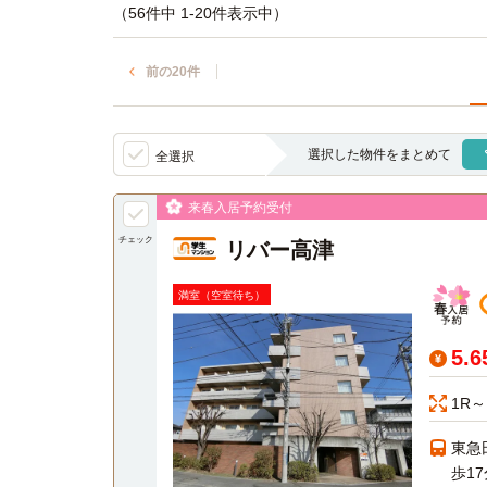
（56件中 1-20件表示中）
前の20件
選択した物件をまとめて
全選択
来春入居予約受付
チェック
リバー高津
満室（空室待ち）
5.
1R～
東急
歩17