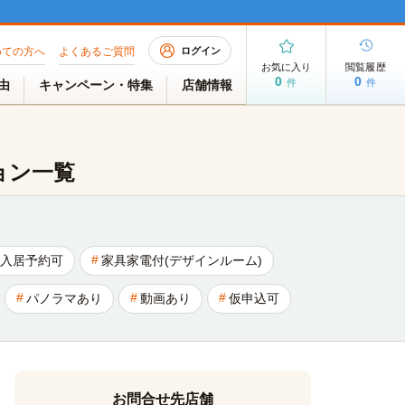
めての方へ
よくあるご質問
ログイン
お気に入り
閲覧履歴
0
0
件
件
理由
キャンペーン・特集
店舗情報
ョン一覧
入居予約可
家具家電付(デザインルーム)
パノラマあり
動画あり
仮申込可
お問合せ先店舗