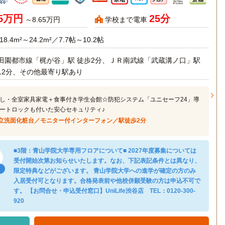
95万円
25分
～8.65万円
学校まで電車
18.4m²～24.2m²／7.7帖～10.2帖
田園都市線「梶が谷」駅 徒歩2分、ＪＲ南武線「武蔵溝ノ口」駅
12分、その他最寄り駅あり
し・全室家具家電＋食事付き学生会館☆防犯システム「ユニセーフ24」導
ートロックも付いた安心セキュリティ♪
立洗面化粧台／モニター付インターフォン／駅徒歩2分
■3階：青山学院大学専用フロアについて■ 2027年度募集については
受付開始次第お知らせいたします。なお、下記表記条件とは異なり、
限定特典などがございます。 青山学院大学への進学が確定の方のみ
入居受付可となります。合格発表前や他校併願受験の方は申込不可で
す。 【お問合せ・申込受付窓口】UniLife渋谷店 TEL：0120-300-
920