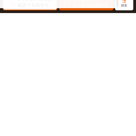
0120-964-142
0120-964-791
目次
京都・滋賀
大阪・兵庫
0120-952-924
0120-351-830
中国・四国
九州・沖縄
0120-923-715
0120-912-781