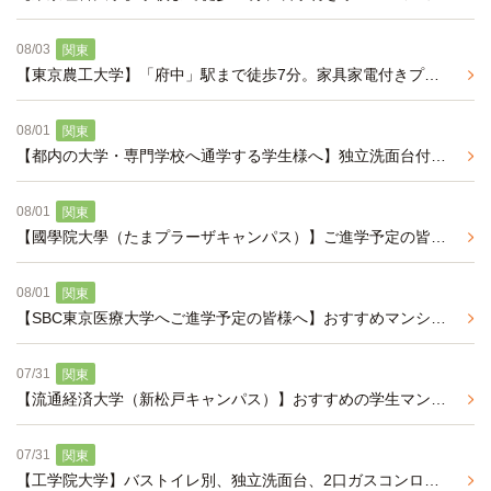
08/03
関東
【東京農工大学】「府中」駅まで徒歩7分。家具家電付きプランが充実。モニター付インターフォン・オートロック・防犯システム「ユニセーフ24」導入で安心の学生マンション
08/01
関東
【都内の大学・専門学校へ通学する学生様へ】独立洗面台付き3点セパレートの学生マンションのご紹介
08/01
関東
【國學院大學（たまプラーザキャンパス）】ご進学予定の皆様へ、通学便利な学生マンションのご紹介
08/01
関東
【SBC東京医療大学へご進学予定の皆様へ】おすすめマンションのご紹介です。
07/31
関東
【流通経済大学（新松戸キャンパス）】おすすめの学生マンションのご紹介
07/31
関東
【工学院大学】バストイレ別、独立洗面台、2口ガスコンロで設備充実の学生マンション