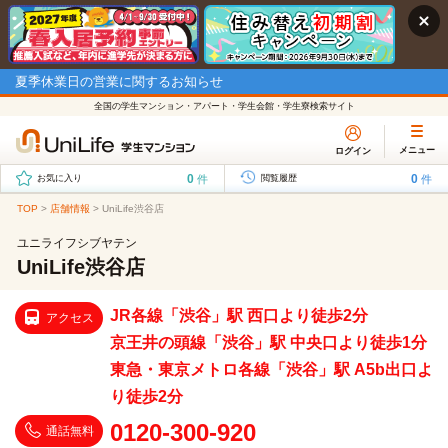
夏季休業日の営業に関するお知らせ
全国の学生マンション・アパート・学生会館・学生寮検索サイト
メニュー
ログイン
0
0
件
件
お気に入り
閲覧履歴
TOP
>
店舗情報
>
UniLife渋谷店
ユニライフシブヤテン
UniLife渋谷店
JR各線「渋谷」駅 西口より徒歩2分
アクセス
京王井の頭線「渋谷」駅 中央口より徒歩1分
東急・東京メトロ各線「渋谷」駅 A5b出口よ
り徒歩2分
0120-300-920
通話無料