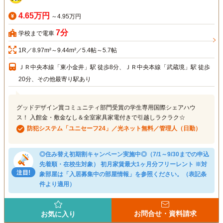
4.65万円
～4.95万円
7分
学校まで電車
1R／8.97m²～9.44m²／5.4帖～5.7帖
ＪＲ中央本線「東小金井」駅 徒歩8分、ＪＲ中央本線「武蔵境」駅 徒歩
20分、その他最寄り駅あり
グッドデザイン賞コミュニティ部門受賞の学生専用国際シェアハウ
ス！ 入館金・敷金なし＆全室家具家電付きで引越しラクラク☆
防犯システム「ユニセーフ24」／光ネット無料／管理人（日勤）
◎住み替え初期割キャンペーン実施中◎（7/1～9/30までの申込
先着順・在校生対象） 初月家賃最大1ヶ月分フリーレント ※対
象部屋は「入居募集中の部屋情報」を参照ください。（表記条
件より適用）
お問合せ・資料請求
お気に入り