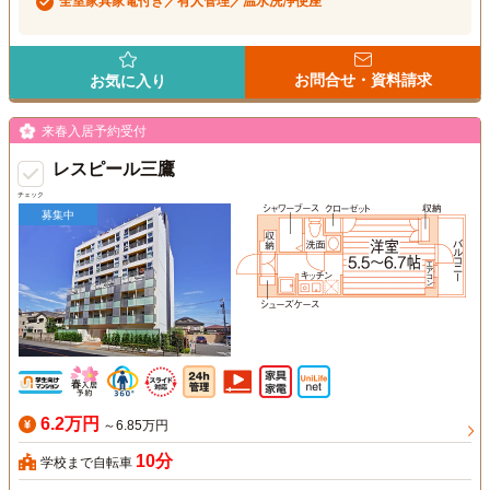
全室家具家電付き／有人管理／温水洗浄便座
お問合せ・資料請求
お気に入り
来春入居予約受付
レスピール三鷹
チェック
募集中
6.2万円
～6.85万円
10分
学校まで自転車