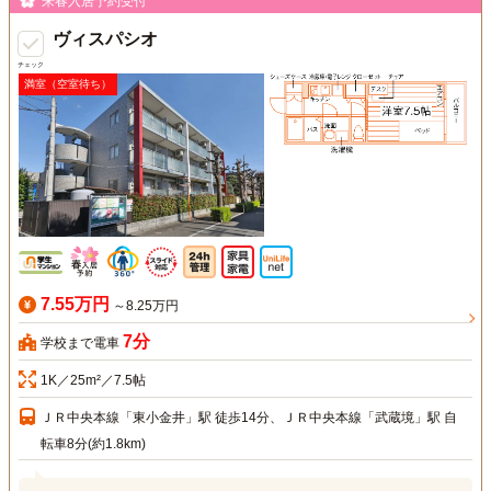
来春入居予約受付
ヴィスパシオ
チェック
満室（空室待ち）
7.55万円
～8.25万円
7分
学校まで電車
1K／25m²／7.5帖
ＪＲ中央本線「東小金井」駅 徒歩14分、ＪＲ中央本線「武蔵境」駅 自
転車8分(約1.8km)