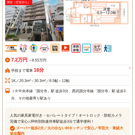
満室（空室待ち）
7.2万円
～8.55万円
16分
学校まで電車
1K／20.3m²～30.3m²／6.5帖～12帖
ＪＲ中央本線「国分寺」駅 徒歩3分、西武国分寺線「国分寺」駅 徒歩3
分、その他最寄り駅あり
人気の家具家電付き・セパレートタイプ！オートロック・防犯カメラ
完備で安心♪JR特別快速停車駅徒歩3分で通学便利！
スーパー徒歩2分／火の出ないIHキッチンで安心／学芸大・東経大
徒歩圏内