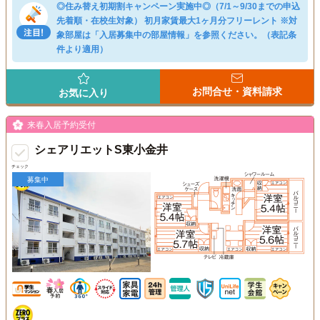
◎住み替え初期割キャンペーン実施中◎（7/1～9/30までの申込
先着順・在校生対象） 初月家賃最大1ヶ月分フリーレント ※対
象部屋は「入居募集中の部屋情報」を参照ください。（表記条
件より適用）
お問合せ・資料請求
お気に入り
来春入居予約受付
シェアリエットS東小金井
チェック
募集中