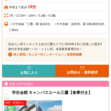
19分
学校まで徒歩
1R／13.3m²～16m²／5.1帖～6.2帖
ＪＲ中央線「三鷹」駅 徒歩6分、ＪＲ中央線「吉祥寺」駅 自転車8分(約
1.9km)
住みたい街ランキング上位の三鷹エリアに2024年1月に完成した朝夕2
食付き学生会館！バス・トイレ別、全室家具家電付き！
有人管理／モニター付インターフォン／浴室乾燥機
お問合せ・資料請求
お気に入り
来春入居予約受付
学生会館 キャンパスエール三鷹【食事付き】
チェック
満室（空室待ち）