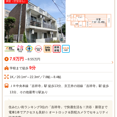
満室（空室待ち）
7.9万円
～8.55万円
9分
学校まで徒歩
1K／20.1m²～22.3m²／7.8帖～8.4帖
ＪＲ中央本線「吉祥寺」駅 徒歩13分、京王井の頭線「吉祥寺」駅 徒歩
13分、その他最寄り駅あり
住みたい街ランキング3位の「吉祥寺」で快適生活を！渋谷・新宿まで
電車1本でアクセスも良好☆ オートロック＆防犯カメラでセキュリティ