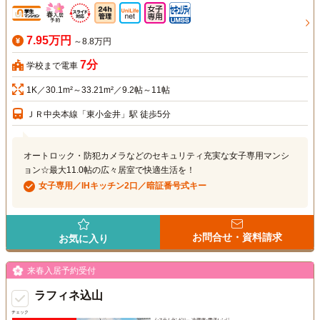
7.95万円
～8.8万円
7分
学校まで電車
1K／30.1m²～33.21m²／9.2帖～11帖
ＪＲ中央本線「東小金井」駅 徒歩5分
オートロック・防犯カメラなどのセキュリティ充実な女子専用マンシ
ョン☆最大11.0帖の広々居室で快適生活を！
女子専用／IHキッチン2口／暗証番号式キー
お問合せ・資料請求
お気に入り
来春入居予約受付
ラフィネ込山
チェック