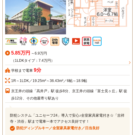
5.85万円
～6.9万円
（1LDKタイプ：7.4万円）
9分
学校まで電車
1R～1LDK／19.25m²～36.43m²／6帖～18.9帖
京王井の頭線「高井戸」駅 徒歩8分、京王井の頭線「富士見ヶ丘」駅 徒
歩12分、その他最寄り駅あり
防犯システム「ユニセーフ24」導入で安心♪全室家具家電付き☆「吉祥
寺・渋谷」駅まで電車一本でアクセス良好です！
防犯ディンプルキー／全室家具家電付き／日当良好