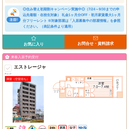
◎住み替え初期割キャンペーン実施中◎（7/24～9/30までの申
込先着順・在校生対象） 礼金1ヶ月分OFF・初月家賃最大1ヶ月
分フリーレント ※対象部屋は「入居募集中の部屋情報」を参照
ください。（表記条件より適用）
お問合せ・資料請求
お気に入り
来春入居予約受付
エストレージャ
チェック
満室（空室待ち）