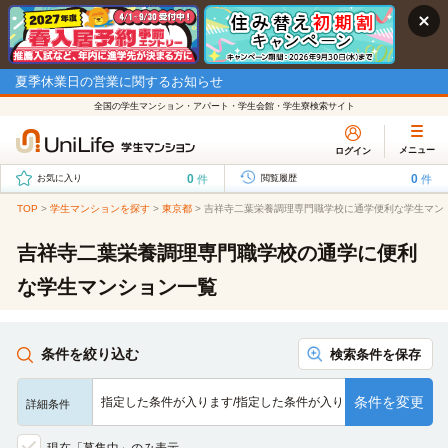
夏季休業日の営業に関するお知らせ
全国の学生マンション・アパート・学生会館・学生寮検索サイト
メニュー
ログイン
0
0
件
件
お気に入り
閲覧履歴
TOP
>
学生マンションを探す
>
東京都
>
吉祥寺二葉栄養調理専門職学校に通学便利な学生マン
吉祥寺二葉栄養調理専門職学校の通学に便利
な学生マンション一覧
条件を絞り込む
検索条件を保存
条件を変更
指定した条件が入ります/指定した条件が入ります/指定した条…
詳細条件