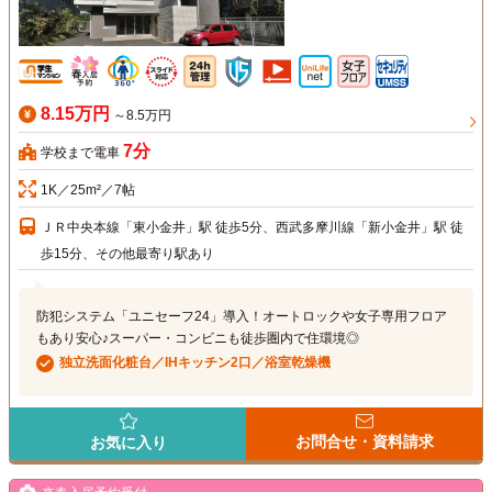
8.15万円
～8.5万円
7分
学校まで電車
1K／25m²／7帖
ＪＲ中央本線「東小金井」駅 徒歩5分、西武多摩川線「新小金井」駅 徒
歩15分、その他最寄り駅あり
防犯システム「ユニセーフ24」導入！オートロックや女子専用フロア
もあり安心♪スーパー・コンビニも徒歩圏内で住環境◎
独立洗面化粧台／IHキッチン2口／浴室乾燥機
お問合せ・資料請求
お気に入り