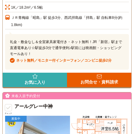
1K／18.2m²／6.5帖
ＪＲ青梅線「昭島」駅 徒歩3分、西武拝島線「拝島」駅 自転車8分(約
1.8km)
礼金・敷金なし＆全室家具家電付き・ネット無料！JR「新宿」駅まで
直通電車あり☆駅徒歩3分で通学便利♪駅前には映画館・ショッピング
モールあり！
ネット無料／モニター付インターフォン／コンビニ徒歩2分
お問合せ・資料請求
お気に入り
来春入居予約受付
アールグレー中神
チェック
募集中