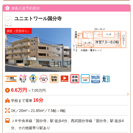
来春入居予約受付
ユニエトワール国分寺
チェック
満室（空室待ち）
6.6万円
～7.05万円
16分
学校まで電車
1K／20m²～21.85m²／7.5帖～8帖
ＪＲ中央本線「国分寺」駅 徒歩4分、西武国分寺線「国分寺」駅 徒歩4
分、その他最寄り駅あり