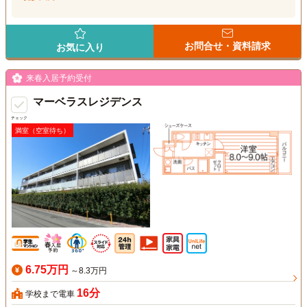
お問合せ・資料請求
お気に入り
来春入居予約受付
マーベラスレジデンス
チェック
満室（空室待ち）
6.75万円
～8.3万円
16分
学校まで電車