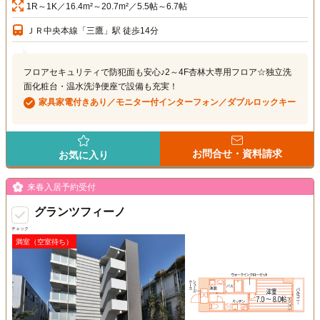
1R～1K／16.4m²～20.7m²／5.5帖～6.7帖
ＪＲ中央本線「三鷹」駅 徒歩14分
フロアセキュリティで防犯面も安心♪2～4F杏林大専用フロア☆独立洗
面化粧台・温水洗浄便座で設備も充実！
家具家電付きあり／モニター付インターフォン／ダブルロックキー
お問合せ・資料請求
お気に入り
来春入居予約受付
グランツフィーノ
チェック
満室（空室待ち）