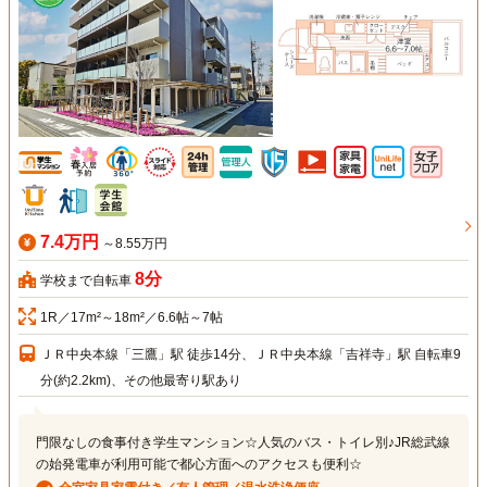
7.4万円
～8.55万円
8分
学校まで自転車
1R／17m²～18m²／6.6帖～7帖
ＪＲ中央本線「三鷹」駅 徒歩14分、ＪＲ中央本線「吉祥寺」駅 自転車9
分(約2.2km)、その他最寄り駅あり
門限なしの食事付き学生マンション☆人気のバス・トイレ別♪JR総武線
の始発電車が利用可能で都心方面へのアクセスも便利☆