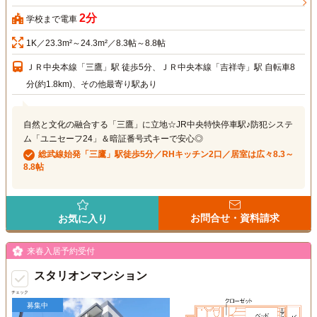
2分
学校まで電車
1K／23.3m²～24.3m²／8.3帖～8.8帖
ＪＲ中央本線「三鷹」駅 徒歩5分、ＪＲ中央本線「吉祥寺」駅 自転車8
分(約1.8km)、その他最寄り駅あり
自然と文化の融合する「三鷹」に立地☆JR中央特快停車駅♪防犯システ
ム「ユニセーフ24」＆暗証番号式キーで安心◎
総武線始発「三鷹」駅徒歩5分／RHキッチン2口／居室は広々8.3～
8.8帖
お問合せ・資料請求
お気に入り
来春入居予約受付
スタリオンマンション
チェック
募集中