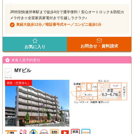
JR特別快速停車駅まで徒歩4分で通学便利！安心オートロック＆防犯カ
メラ付き☆全室家具家電付きで引越しラクラク♪
東経大徒歩12分／暗証番号式キー／コンビニ徒歩1分
お問合せ・資料請求
お気に入り
来春入居予約受付
MYビル
チェック
満室（空室待ち）