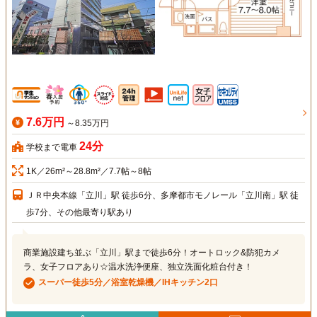
7.6万円
～8.35万円
24分
学校まで電車
1K／26m²～28.8m²／7.7帖～8帖
ＪＲ中央本線「立川」駅 徒歩6分、多摩都市モノレール「立川南」駅 徒
歩7分、その他最寄り駅あり
商業施設建ち並ぶ「立川」駅まで徒歩6分！オートロック&防犯カメ
ラ、女子フロアあり☆温水洗浄便座、独立洗面化粧台付き！
スーパー徒歩5分／浴室乾燥機／IHキッチン2口