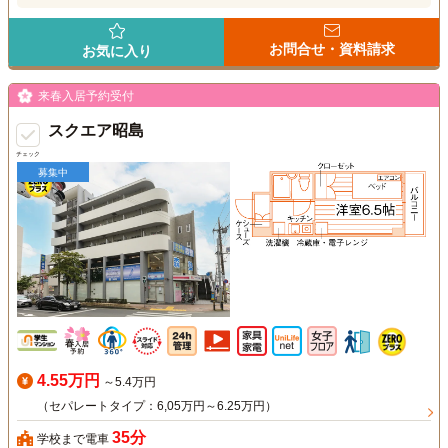
お問合せ・資料請求
お気に入り
来春入居予約受付
スクエア昭島
チェック
募集中
4.55万円
～5.4万円
（セパレートタイプ：6,05万円～6.25万円）
35分
学校まで電車