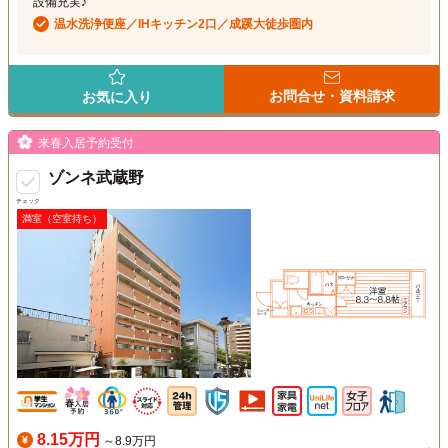
設備充実♪
温水洗浄便座／IHキッチン2口／成蹊大徒歩圏内
お問合せ・資料請求
お気に入り
来春入居予約受付
ゾンネ武蔵野
チェック
満室（空室待ち）
8.15万円
～8.9万円