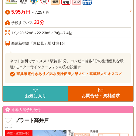
5.95万円
～7.25万円
33分
学校までバス
1K／20.62m²～22.23m²／7帖～7.4帖
西武新宿線「東伏見」駅 徒歩1分
ネット無料でオススメ！駅徒歩1分、コンビニ徒歩2分の生活便利な環
境♪モニター付インターフォンの安心設備☆
家具家電付きあり／温水洗浄便座／早大生・武蔵野大生オススメ
お問合せ・資料請求
お気に入り
来春入居予約受付
プラート高井戸
チェック
満室（空室待ち）