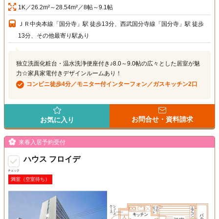
1K／26.2m²～28.54m²／8帖～9.1帖
ＪＲ中央本線「国分寺」駅 徒歩13分、西武国分寺線「国分寺」駅 徒歩
13分、その他最寄り駅あり
独立洗面化粧台・温水洗浄便座付き♪8.0～9.0帖の広々とした居室が魅
力☆家具家電付きデザインルームあり！
コンビニ徒歩4分／モニター付インターフォン／ガスキッチン2口
お問合せ・資料請求
お気に入り
来春入居予約受付
ハウス フロイデ
チェック
満室（空室待ち）