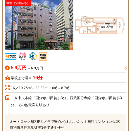
満室（空室待ち）
5.9万円
～6.9万円
16分
学校まで電車
1K／19.25m²～23.22m²／6帖～6.7帖
ＪＲ中央本線「国分寺」駅 徒歩3分、西武国分寺線「国分寺」駅 徒歩3
分、その他最寄り駅あり
オートロック&防犯カメラで安心♪うれしいネット無料マンション☆JR
特別快速停車駅徒歩3分で通学便利！