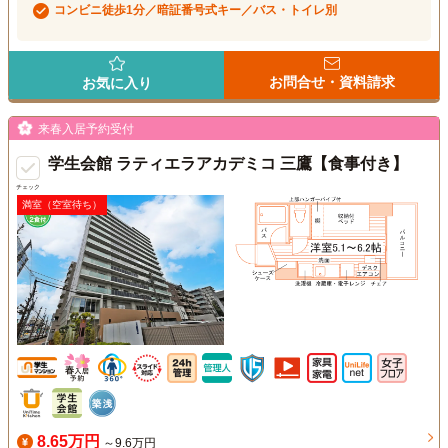
コンビニ徒歩1分／暗証番号式キー／バス・トイレ別
お問合せ・資料請求
お気に入り
来春入居予約受付
学生会館 ラティエラアカデミコ 三鷹【食事付き】
チェック
満室（空室待ち）
8.65万円
～9.6万円