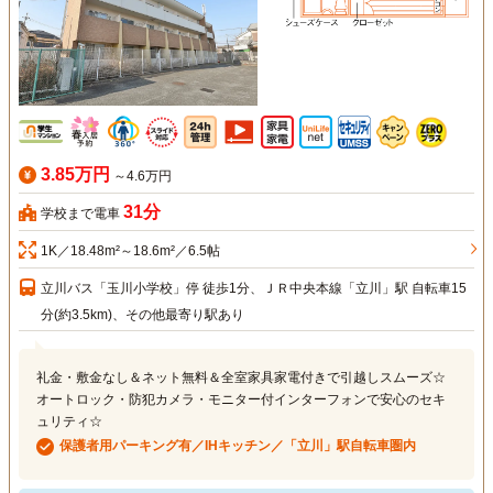
3.85万円
～4.6万円
31分
学校まで電車
1K／18.48m²～18.6m²／6.5帖
立川バス「玉川小学校」停 徒歩1分、ＪＲ中央本線「立川」駅 自転車15
分(約3.5km)、その他最寄り駅あり
礼金・敷金なし＆ネット無料＆全室家具家電付きで引越しスムーズ☆
オートロック・防犯カメラ・モニター付インターフォンで安心のセキ
ュリティ☆
保護者用パーキング有／IHキッチン／「立川」駅自転車圏内