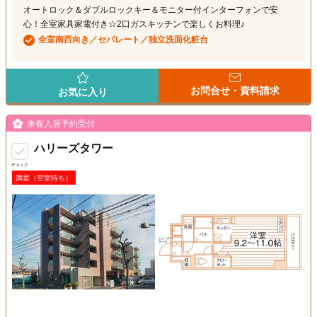
オートロック＆ダブルロックキー＆モニター付インターフォンで安
心！全室家具家電付き☆2口ガスキッチンで楽しくお料理♪
全室南西向き／セパレート／独立洗面化粧台
お問合せ・資料請求
お気に入り
来春入居予約受付
ハリーズタワー
チェック
満室（空室待ち）