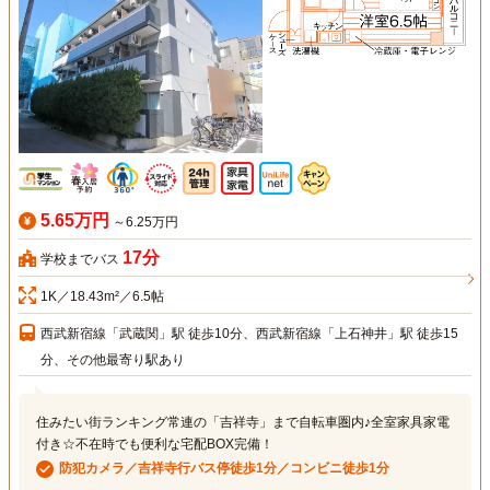
5.65万円
～6.25万円
17分
学校までバス
1K／18.43m²／6.5帖
西武新宿線「武蔵関」駅 徒歩10分、西武新宿線「上石神井」駅 徒歩15
分、その他最寄り駅あり
住みたい街ランキング常連の「吉祥寺」まで自転車圏内♪全室家具家電
付き☆不在時でも便利な宅配BOX完備！
防犯カメラ／吉祥寺行バス停徒歩1分／コンビニ徒歩1分