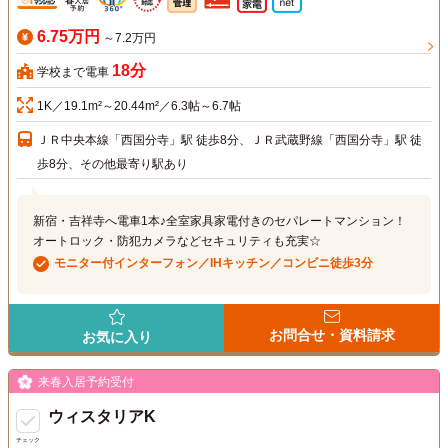
6.75万円
～7.2万円
18分
学校まで電車
1K／19.1m²～20.44m²／6.3帖～6.7帖
ＪＲ中央本線「西国分寺」駅 徒歩8分、ＪＲ武蔵野線「西国分寺」駅 徒
歩8分、その他最寄り駅あり
新宿・吉祥寺へ電車1本♪全室家具家電付きのセパレートマンション！
オートロック・防犯カメラなどセキュリティも充実☆
モニター付インターフォン／IHキッチン／コンビニ徒歩3分
お問合せ・資料請求
お気に入り
来春入居予約受付
ウィスタリアK
チェック