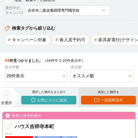
現在「募集中」のみ表示
選択中の
キャンパス
検索タグから絞り込む
キャンペーン対象
春入居予約可
家具家電付(デザイン
44
件見つかりました。
（44件中 1-20件表示中）
表示件数
表示順
選択した物件をまとめて
追加した物件を
お気に入りに追加
一括資料請求
全選択
来春入居予約受付
ハウス吉祥寺本町
チェック