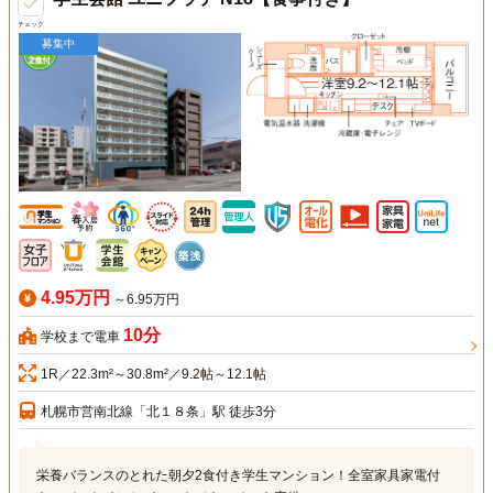
チェック
募集中
4.95万円
～6.95万円
10分
学校まで電車
1R／22.3m²～30.8m²／9.2帖～12.1帖
札幌市営南北線「北１８条」駅 徒歩3分
栄養バランスのとれた朝夕2食付き学生マンション！全室家具家電付