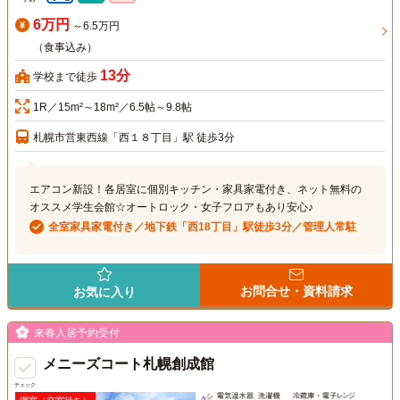
6万円
～6.5万円
（食事込み）
13分
学校まで徒歩
1R／15m²～18m²／6.5帖～9.8帖
札幌市営東西線「西１８丁目」駅 徒歩3分
エアコン新設！各居室に個別キッチン・家具家電付き、ネット無料の
オススメ学生会館☆オートロック・女子フロアもあり安心♪
全室家具家電付き／地下鉄「西18丁目」駅徒歩3分／管理人常駐
お問合せ・資料請求
お気に入り
来春入居予約受付
メニーズコート札幌創成館
チェック