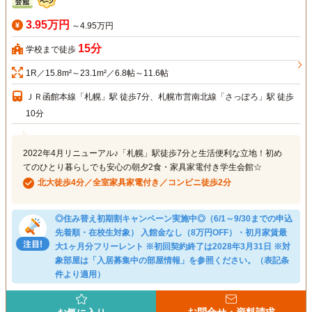
3.95万円
～4.95万円
15分
学校まで徒歩
1R／15.8m²～23.1m²／6.8帖～11.6帖
ＪＲ函館本線「札幌」駅 徒歩7分、札幌市営南北線「さっぽろ」駅 徒歩
10分
2022年4月リニューアル♪「札幌」駅徒歩7分と生活便利な立地！初め
てのひとり暮らしでも安心の朝夕2食・家具家電付き学生会館☆
北大徒歩4分／全室家具家電付き／コンビニ徒歩2分
◎住み替え初期割キャンペーン実施中◎（6/1～9/30までの申込
先着順・在校生対象） 入館金なし（8万円OFF）・初月家賃最
大1ヶ月分フリーレント ※初回契約終了は2028年3月31日 ※対
象部屋は「入居募集中の部屋情報」を参照ください。（表記条
件より適用）