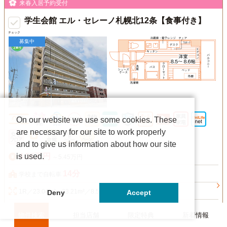
来春入居予約受付
学生会館 エル・セレーノ札幌北12条【食事付き】
チェック
募集中
On our website we use some cookies. These
are necessary for our site to work properly
and to give us information about how our site
is used.
4.55万円
～5.45万円
14分
学校まで自転車
1R／23.04m²～23.21m²／8.5帖～8.6帖
Deny
Accept
ＪＲ函館本線「札幌」駅 自転車7分(約1.7km)、札幌市営東豊線「北１３
物件検索
担当店舗
限定特典
新着情報
条東」駅 徒歩6分、その他最寄り駅あり