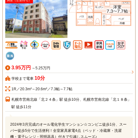
満室（空室待ち）
3.95万円
～5.25万円
10分
学校まで電車
1R／20.3m²～20.6m²／7.3帖～7.7帖
札幌市営南北線「北２４条」駅 徒歩10分、札幌市営南北線「北１８条」
駅 徒歩11分
2024年3月完成のオール電化学生マンション☆コンビニ徒歩1分、スー
パー徒歩5分で生活便利！全室家具家電4点（ベッド・冷蔵庫・洗濯
機・電子レンジ・照明器具）付きで引越しスムーズ♪