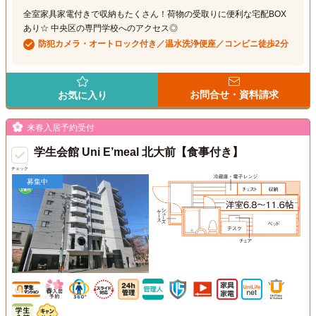
全室家具家電付きで収納もたくさん！荷物の受取りに便利な宅配BOX
あり☆ 中央区の専門学校へのアクセス◎
防犯カメラ・オートロック付き／温水洗浄便座／コンビニ徒歩2分
お問合せ・資料請求
お気に入り
来春入居予約受付
学生会館 Uni E’meal 北大前【食事付き】
チェック
募集中