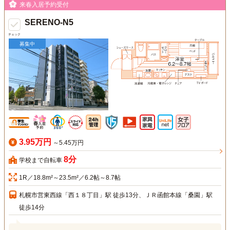
来春入居予約受付
SERENO-N5
チェック
募集中
3.95万円
～5.45万円
8分
学校まで自転車
1R／18.8m²～23.5m²／6.2帖～8.7帖
札幌市営東西線「西１８丁目」駅 徒歩13分、ＪＲ函館本線「桑園」駅
徒歩14分