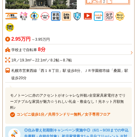
2.95万円
～3.95万円
8分
学校まで自転車
1R／19.3m²～22.1m²／8.2帖～8.7帖
札幌市営東西線「西１８丁目」駅 徒歩8分、ＪＲ学園都市線「桑園」駅
徒歩20分
モノトーンに赤のアクセントがオシャレな外観♪全室家具家電付きでリ
ーズナブルな家賃が魅力☆うれしい礼金・敷金なし！光ネット月額無
料♪
コンビニ徒歩1分／共用ランドリー無料／女子専用フロア
◎住み替え初期割キャンペーン実施中◎（6/1～9/30までの申込
先着順・在校生対象） 初月家賃最大1ヶ月分フリーレント ※対