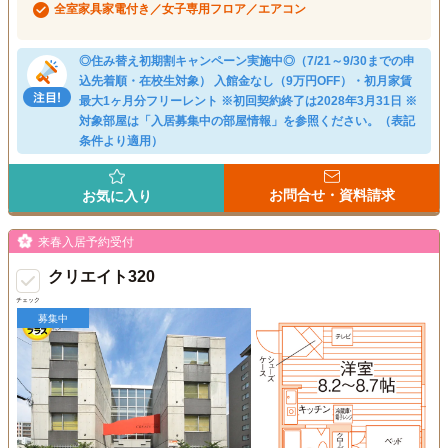
全室家具家電付き／女子専用フロア／エアコン
◎住み替え初期割キャンペーン実施中◎（7/21～9/30までの申
込先着順・在校生対象） 入館金なし（9万円OFF）・初月家賃
最大1ヶ月分フリーレント ※初回契約終了は2028年3月31日 ※
対象部屋は「入居募集中の部屋情報」を参照ください。（表記
条件より適用）
お問合せ・資料請求
お気に入り
来春入居予約受付
クリエイト320
チェック
募集中