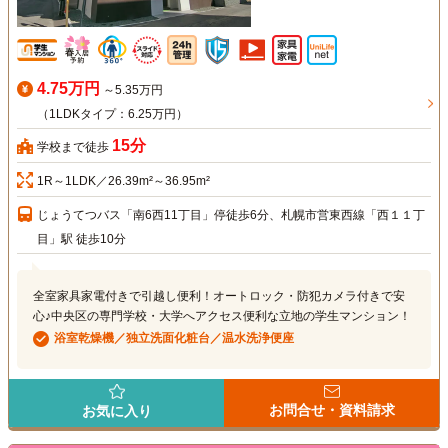
4.75万円
～5.35万円
（1LDKタイプ：6.25万円）
15分
学校まで徒歩
1R～1LDK／26.39m²～36.95m²
じょうてつバス「南6西11丁目」停徒歩6分、札幌市営東西線「西１１丁
目」駅 徒歩10分
全室家具家電付きで引越し便利！オートロック・防犯カメラ付きで安
心♪中央区の専門学校・大学へアクセス便利な立地の学生マンション！
浴室乾燥機／独立洗面化粧台／温水洗浄便座
お問合せ・資料請求
お気に入り