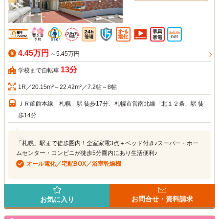
4.45万円
～5.45万円
13分
学校まで自転車
1R／20.15m²～22.42m²／7.2帖～8帖
ＪＲ函館本線「札幌」駅 徒歩17分、札幌市営南北線「北１２条」駅 徒
歩14分
「札幌」駅まで徒歩圏内！全室家電3点＋ベッド付き♪スーパー・ホー
ムセンター・コンビニが徒歩5分圏内にあり生活便利♪
オール電化／宅配BOX／浴室乾燥機
お問合せ・資料請求
お気に入り