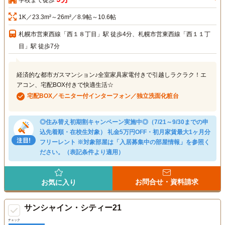
学校まで徒歩
1K／23.3m²～26m²／8.9帖～10.6帖
札幌市営東西線「西１８丁目」駅 徒歩4分、札幌市営東西線「西１１丁
目」駅 徒歩7分
経済的な都市ガスマンション♪全室家具家電付きで引越しラクラク！エ
アコン、宅配BOX付きで快適生活☆
宅配BOX／モニター付インターフォン／独立洗面化粧台
◎住み替え初期割キャンペーン実施中◎（7/21～9/30までの申
込先着順・在校生対象） 礼金5万円OFF・初月家賃最大1ヶ月分
フリーレント ※対象部屋は「入居募集中の部屋情報」を参照く
ださい。（表記条件より適用）
お問合せ・資料請求
お気に入り
サンシャイン・シティー21
チェック