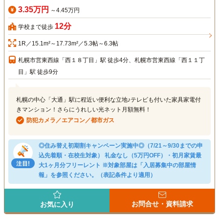
3.35万円
～4.45万円
12分
学校まで徒歩
1R／15.1m²～17.73m²／5.3帖～6.3帖
札幌市営東西線「西１８丁目」駅 徒歩4分、札幌市営東西線「西１１丁
目」駅 徒歩9分
札幌の中心「大通」駅に程近い便利な立地♪テレビも付いた家具家電付
きマンション！さらにうれしい光ネット月額無料！
防犯カメラ／エアコン／都市ガス
◎住み替え初期割キャンペーン実施中◎（7/21～9/30までの申
込先着順・在校生対象） 礼金なし（5万円OFF）・初月家賃最
大1ヶ月分フリーレント ※対象部屋は「入居募集中の部屋情
報」を参照ください。（表記条件より適用）
お問合せ・資料請求
お気に入り