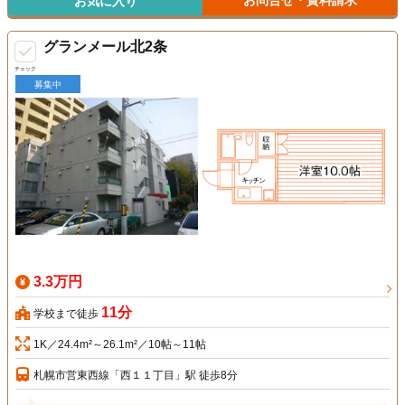
お問合せ・資料請求
お気に入り
グランメール北2条
チェック
募集中
3.3万円
11分
学校まで徒歩
1K／24.4m²～26.1m²／10帖～11帖
札幌市営東西線「西１１丁目」駅 徒歩8分