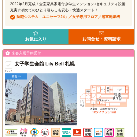
2022年2月完成！全室家具家電付き学生マンション♪セキュリティ設備
充実☆初めてのひとり暮らしも安心・快適スタート！
防犯システム「ユニセーフ24」／女子専用フロア／浴室乾燥機
お問合せ・資料請求
お気に入り
来春入居予約受付
女子学生会館 Lily Bell 札幌
チェック
募集中