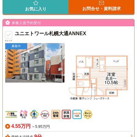
お問合せ・資料請求
お気に入り
来春入居予約受付
ユニエトワール札幌大通ANNEX
チェック
募集中
4.55万円
～5.95万円
9分