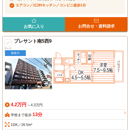
エアコン／2口IHキッチン／コンビニ徒歩1分
お問合せ・資料請求
お気に入り
プレサント南5西9
チェック
募集中
4.2万円
～4.3万円
13分
学校まで徒歩
1DK／26.5m²