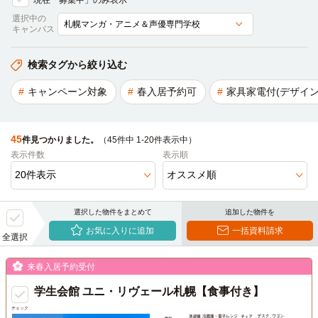
現在「募集中」のみ表示
選択中の
キャンパス
検索タグから絞り込む
キャンペーン対象
春入居予約可
家具家電付(デザイン
45
件見つかりました。
（45件中 1-20件表示中）
表示件数
表示順
選択した物件をまとめて
追加した物件を
お気に入りに追加
一括資料請求
全選択
来春入居予約受付
学生会館 ユニ・リヴェール札幌【食事付き】
チェック