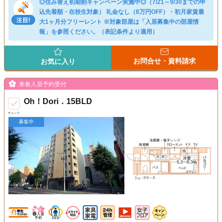
◎住み替え初期割キャンペーン実施中◎（7/21～9/30までの申
込先着順・在校生対象） 礼金なし（8万円OFF）・初月家賃最
大1ヶ月分フリーレント ※対象部屋は「入居募集中の部屋情
報」を参照ください。（表記条件より適用）
お問合せ・資料請求
お気に入り
来春入居予約受付
Oh！Dori．15BLD
チェック
募集中