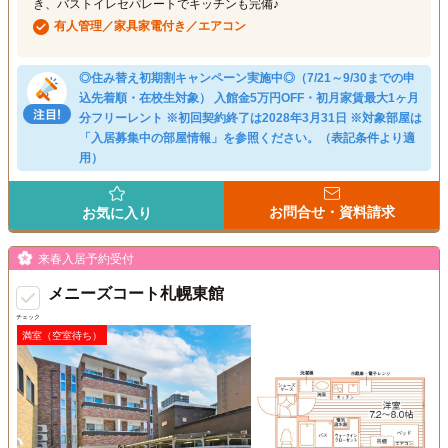
き、バストイレセパレートでキッチンも完備♪
有人管理／家具家電付き／エアコン
◎住み替え初期割キャンペーン実施中◎（7/21～9/30までの申
込先着順・在校生対象） 入館金5万円OFF・初月家賃最大1ヶ月
分フリーレント ※初回契約終了は2028年3月31日 ※対象部屋は
「入居募集中の部屋情報」を参照ください。（表記条件より適
用）
お問合せ・資料請求
お気に入り
来春入居予約受付
メニーズコート札幌東館
チェック
満室（空室待ち）