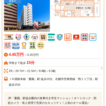
募集中
4.45万円
～5.35万円
15分
学校まで徒歩
1R／20.7m²～21.5m²／8.8帖～9.3帖
ＪＲ函館本線「桑園」駅 徒歩10分、札幌市営東西線「西１１丁目」駅
徒歩15分
JR「桑園」駅徒歩圏内の食事付き学生マンション！オートロック・防
犯カメラ・有人管理で充実のセキュリティ！人気のオール電化♪