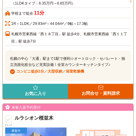
（1LDKタイプ：6.35万円～6.65万円）
11分
学校まで徒歩
1R～1LDK／29.93m²～44.04m²／9帖～17.3帖
札幌市営東西線「西１８丁目」駅 徒歩4分、札幌市営東西線「西１１丁
目」駅 徒歩7分
札幌の中心「大通」駅まで1駅で便利☆オートロック・セパレート・独
立洗面化粧台など充実設備！全室カウンターキッチンタイプ♪
コンビニ徒歩2分／大型収納／浴室乾燥機
お問合せ・資料請求
お気に入り
来春入居予約受付
ルラシオン桜並木
チェック
募集中