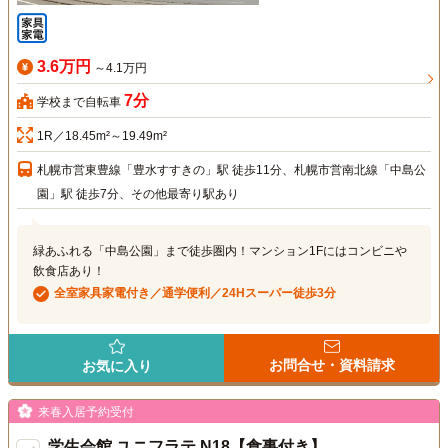
3.6万円
～4.1万円
7分
学校まで自転車
1R／18.45m²～19.49m²
札幌市営東豊線「豊水すすきの」駅 徒歩11分、札幌市営南北線「中島公
園」駅 徒歩7分、その他最寄り駅あり
緑あふれる「中島公園」まで徒歩圏内！マンション1Fにはコンビニや
飲食店あり！
全室家具家電付き／通学便利／24Hスーパー徒歩3分
お問合せ・資料請求
お気に入り
来春入居予約受付
学生会館 ユニフラテ N18【食事付き】