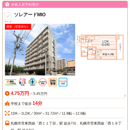
来春入居予約受付
ソレアードMIO
チェック
満室（空室待ち）
4.75万円
～5.45万円
14分
学校まで徒歩
1DK～1LDK／30m²～31.72m²／11.8帖～12.6帖
札幌市営東西線「西１１丁目」駅 徒歩7分、札幌市営東西線「西１８丁