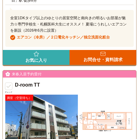
目」駅 徒歩8分
全室1DKタイプ以上のゆとりの居室空間と南向きの明るいお部屋が魅
力☆専門学校生・札幌医科大生にオススメ！ 夏場にうれしいエアコン
を新設（2026年6月に設置）
エアコン（冷房）／２口電化キッチン／独立洗面化粧台
お問合せ・資料請求
お気に入り
来春入居予約受付
D-room TT
チェック
満室（空室待ち）