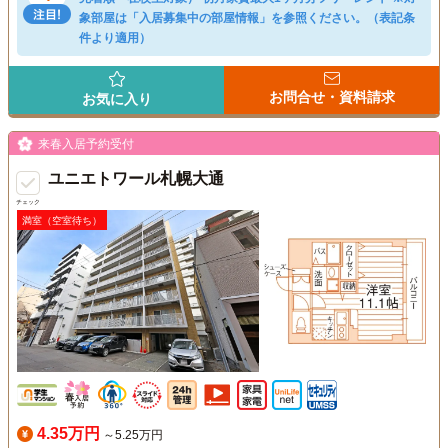
象部屋は「入居募集中の部屋情報」を参照ください。（表記条
件より適用）
お問合せ・資料請求
お気に入り
来春入居予約受付
ユニエトワール札幌大通
チェック
満室（空室待ち）
4.35万円
～5.25万円