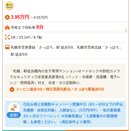
3.95万円
～4.55万円
8分
学校まで自転車
1R／23.1m²／8.7帖
札幌市営東豊線「さっぽろ」駅 徒歩5分、札幌市営南北線「さっぽろ」
駅 徒歩5分
「札幌」駅徒歩圏内の女子専用マンション♪オートロックや防犯カメラ
でセキュリティ◎全室家具家電4点（ベッド・冷蔵庫・洗濯機・電子レ
ンジ・照明器具）付き、水道・ガス定額制☆
コンビニ徒歩2分／独立洗面化粧台／さっぽろ駅徒歩5分
◎住み替え初期割キャンペーン実施中◎（6/1～9/30までの申込
先着順・在校生対象） 入館金なし（5万円OFF）・初月家賃最
大1ヶ月分フリーレント ※対象部屋は「入居募集中の部屋情
報」を参照ください。（表記条件より適用）