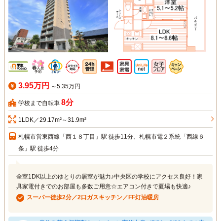
3.95万円
～5.35万円
8分
学校まで自転車
1LDK／29.17m²～31.9m²
札幌市営東西線「西１８丁目」駅 徒歩11分、札幌市電２系統「西線６
条」駅 徒歩4分
全室1DK以上のゆとりの居室が魅力♪中央区の学校にアクセス良好！家
具家電付きでのお部屋も多数ご用意☆エアコン付きで夏場も快適♪
スーパー徒歩2分／2口ガスキッチン／FF灯油暖房