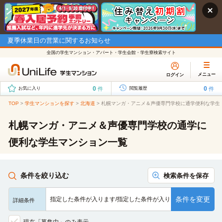
夏季休業日の営業に関するお知らせ
全国の学生マンション・アパート・学生会館・学生寮検索サイト
メニュー
ログイン
0
0
件
件
お気に入り
閲覧履歴
TOP
>
学生マンションを探す
>
北海道
>
札幌マンガ・アニメ＆声優専門学校に通学便利な学生
札幌マンガ・アニメ＆声優専門学校の通学に
便利な学生マンション一覧
条件を絞り込む
検索条件を保存
条件を変更
指定した条件が入ります/指定した条件が入ります/指定した条…
詳細条件