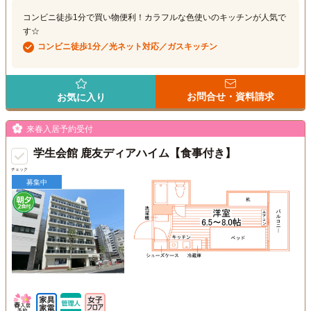
コンビニ徒歩1分で買い物便利！カラフルな色使いのキッチンが人気で
す☆
コンビニ徒歩1分／光ネット対応／ガスキッチン
お問合せ・資料請求
お気に入り
来春入居予約受付
学生会館 鹿友ディアハイム【食事付き】
チェック
募集中