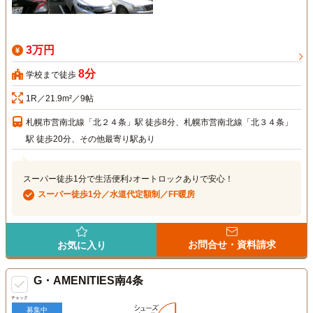
3万円
8分
学校まで徒歩
1R／21.9m²／9帖
札幌市営南北線「北２４条」駅 徒歩8分、札幌市営南北線「北３４条」
駅 徒歩20分、その他最寄り駅あり
スーパー徒歩1分で生活便利♪オートロックありで安心！
スーパー徒歩1分／水道代定額制／FF暖房
お問合せ・資料請求
お気に入り
G・AMENITIES南4条
チェック
募集中