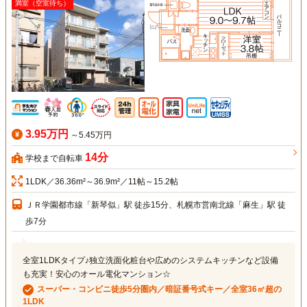
満室（空室待ち）
3.95万円
～5.45万円
14分
学校まで自転車
1LDK／36.36m²～36.9m²／11帖～15.2帖
ＪＲ学園都市線「新琴似」駅 徒歩15分、札幌市営南北線「麻生」駅 徒
歩7分
全室1LDKタイプ♪独立洗面化粧台や広めのシステムキッチンなど設備
も充実！安心のオール電化マンション☆
スーパー・コンビニ徒歩5分圏内／暗証番号式キー／全室36㎡超の
1LDK