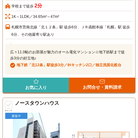
2分
学校まで徒歩
1K～1LDK／34.65m²～47m²
札幌市営南北線「北１２条」駅 徒歩6分、ＪＲ函館本線「札幌」駅 徒歩
6分、その他最寄り駅あり
広々11.0帖のお部屋が魅力のオール電化マンション☆地下鉄駅まで徒
歩3分の好立地♪
地下鉄「北12条」駅徒歩3分／IHキッチン2口／独立洗面化粧台
お問合せ・資料請求
お気に入り
ノースタウンハウス
チェック
募集中