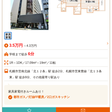
3.5万円
～4.3万円
6分
学校まで徒歩
1R～1DK／17.09m²～19m²／11帖
札幌市営南北線「北１２条」駅 徒歩2分、札幌市営東豊線「北１３条
東」駅 徒歩9分、その他最寄り駅あり
家具家電付きルームあり！
都市ガス／灯油FF暖房／2口ガスキッチン