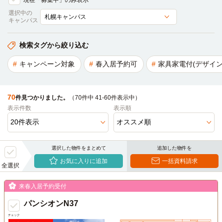
現在「募集中」のみ表示
選択中の
キャンパス
検索タグから絞り込む
キャンペーン対象
春入居予約可
家具家電付(デザイン
70
件見つかりました。
（70件中 41-60件表示中）
表示件数
表示順
選択した物件をまとめて
追加した物件を
お気に入りに追加
一括資料請求
全選択
来春入居予約受付
パンシオンN37
チェック