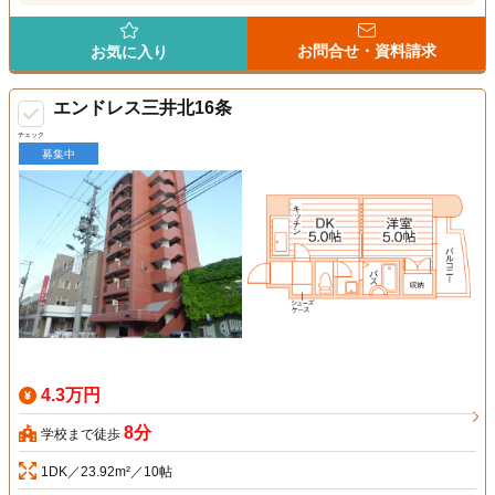
お問合せ・資料請求
お気に入り
エンドレス三井北16条
チェック
募集中
4.3万円
8分
学校まで徒歩
1DK／23.92m²／10帖