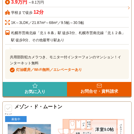
3.9万円
～8.1万円
12分
学校まで徒歩
1K～3LDK／21.87m²～68m²／9.5帖～30.5帖
札幌市営南北線「北１８条」駅 徒歩3分、札幌市営南北線「北１２条」
駅 徒歩9分、その他最寄り駅あり
共用部防犯カメラつき、モニター付インターフォンのマンション！イ
ンターネット無料
灯油暖房／Wi-Fi無料／エレベーターあり
お問合せ・資料請求
お気に入り
メゾン・ド・ムートン
チェック
募集中