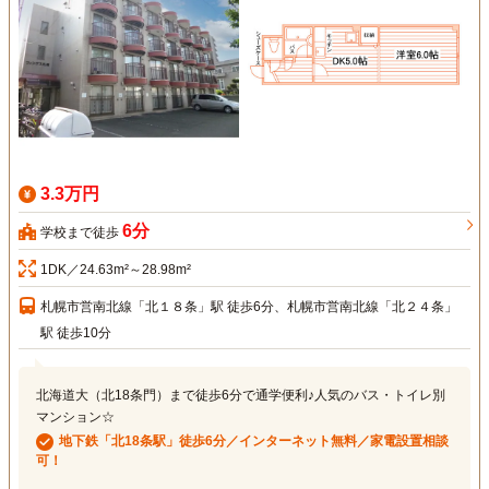
3.3万円
6分
学校まで徒歩
1DK／24.63m²～28.98m²
札幌市営南北線「北１８条」駅 徒歩6分、札幌市営南北線「北２４条」
駅 徒歩10分
北海道大（北18条門）まで徒歩6分で通学便利♪人気のバス・トイレ別
マンション☆
地下鉄「北18条駅」徒歩6分／インターネット無料／家電設置相談
可！