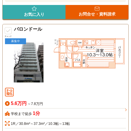
お問合せ・資料請求
お気に入り
バロンドール
チェック
募集中
5.6万円
～7.8万円
1分
学校まで徒歩
1R／30.8m²～37.3m²／10.3帖～13帖