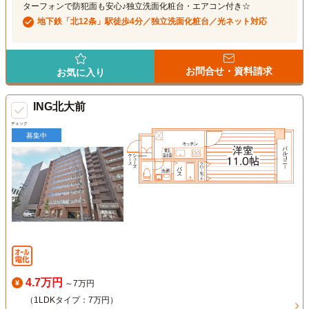
ターフォンで防犯面も安心♪独立洗面化粧台・エアコン付き☆
地下鉄「北12条」駅徒歩4分／独立洗面化粧台／光ネット対応
お問合せ・資料請求
お気に入り
ING北大前
チェック
募集中
4.7万円
～7万円
（1LDKタイプ：7万円）