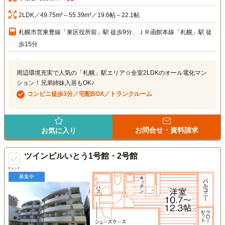
2LDK／49.75m²～55.39m²／19.6帖～22.1帖
札幌市営東豊線「東区役所前」駅 徒歩9分、ＪＲ函館本線「札幌」駅 徒
歩15分
周辺環境充実で人気の「札幌」駅エリア☆全室2LDKのオール電化マン
ション！兄弟姉妹入居もOK♪
コンビニ徒歩3分／宅配BOX／トランクルーム
お問合せ・資料請求
お気に入り
ツインビルいとう1号館・2号館
チェック
募集中