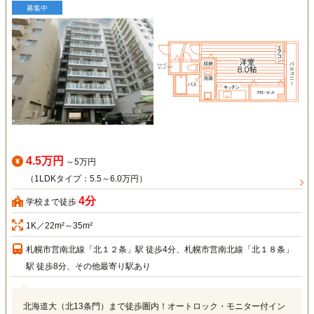
募集中
4.5万円
～5万円
（1LDKタイプ：5.5～6.0万円）
4分
学校まで徒歩
1K／22m²～35m²
札幌市営南北線「北１２条」駅 徒歩4分、札幌市営南北線「北１８条」
駅 徒歩8分、その他最寄り駅あり
北海道大（北13条門）まで徒歩圏内！オートロック・モニター付イン