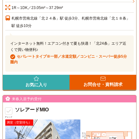
1R～1DK／23.05m²～37.29m²
札幌市営南北線「北２４条」駅 徒歩3分、札幌市営南北線「北１８条」
駅 徒歩10分
インターネット無料！エアコン付きで夏も快適！「北24条」エリア近
くで買い物便利♪
セパレートタイプ※一部／水道定額／コンビニ・スーパー徒歩5分
圏内
お問合せ・資料請求
お気に入り
来春入居予約受付
ソレアードMIO
チェック
満室（空室待ち）