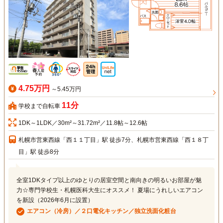
4.75万円
～5.45万円
11分
学校まで自転車
1DK～1LDK／30m²～31.72m²／11.8帖～12.6帖
札幌市営東西線「西１１丁目」駅 徒歩7分、札幌市営東西線「西１８丁
目」駅 徒歩8分
全室1DKタイプ以上のゆとりの居室空間と南向きの明るいお部屋が魅
力☆専門学校生・札幌医科大生にオススメ！ 夏場にうれしいエアコン
を新設（2026年6月に設置）
エアコン（冷房）／２口電化キッチン／独立洗面化粧台