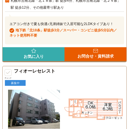
札幌市営南北線「北１８条」駅 徒歩4分、札幌市営南北線「北２４条」
駅 徒歩12分、その他最寄り駅あり
エアコン付きで夏も快適♪兄弟姉妹で入居可能な2LDKタイプあり！
地下鉄「北18条」駅徒歩3分／スーパー・コンビニ徒歩5分以内／
ネット使用料不要
お問合せ・資料請求
お気に入り
フィオーレセレスト
チェック
募集中