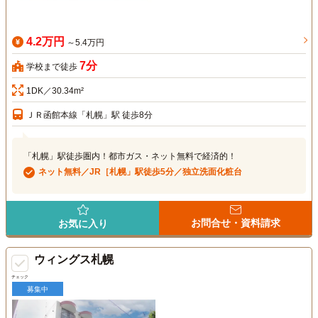
4.2万円
～5.4万円
7分
学校まで徒歩
1DK／30.34m²
ＪＲ函館本線「札幌」駅 徒歩8分
「札幌」駅徒歩圏内！都市ガス・ネット無料で経済的！
ネット無料／JR［札幌」駅徒歩5分／独立洗面化粧台
お問合せ・資料請求
お気に入り
ウィングス札幌
チェック
募集中