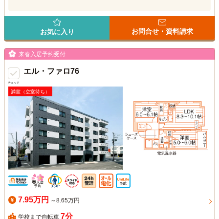
お問合せ・資料請求
お気に入り
来春入居予約受付
エル・ファロ76
チェック
満室（空室待ち）
7.95万円
～8.65万円
7分
学校まで自転車