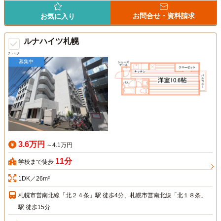
お問合せ・資料請求
お気に入り
ルナハイツ札幌
チェック
募集中
3.6万円
～4.1万円
11分
学校まで徒歩
1DK／26m²
札幌市営南北線「北２４条」駅 徒歩4分、札幌市営南北線「北１８条」
駅 徒歩15分