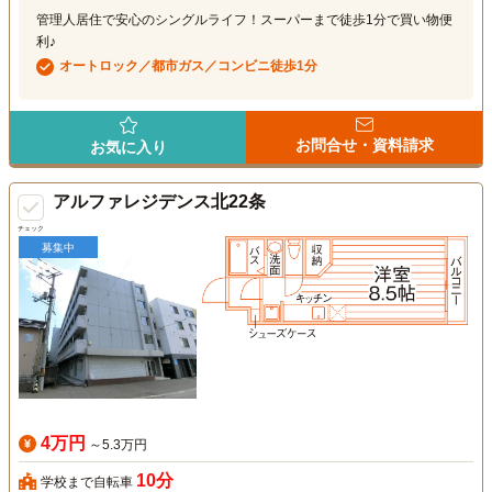
管理人居住で安心のシングルライフ！スーパーまで徒歩1分で買い物便
利♪
オートロック／都市ガス／コンビニ徒歩1分
お問合せ・資料請求
お気に入り
アルファレジデンス北22条
チェック
募集中
4万円
～5.3万円
10分
学校まで自転車