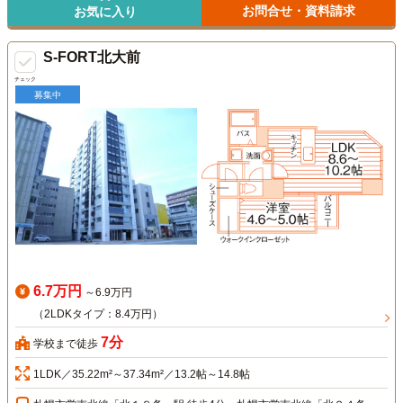
お問合せ・資料請求
お気に入り
S-FORT北大前
チェック
募集中
6.7万円
～6.9万円
（2LDKタイプ：8.4万円）
7分
学校まで徒歩
1LDK／35.22m²～37.34m²／13.2帖～14.8帖