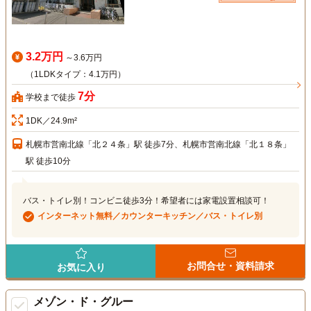
3.2万円
～3.6万円
（1LDKタイプ：4.1万円）
7分
学校まで徒歩
1DK／24.9m²
札幌市営南北線「北２４条」駅 徒歩7分、札幌市営南北線「北１８条」
駅 徒歩10分
バス・トイレ別！コンビニ徒歩3分！希望者には家電設置相談可！
インターネット無料／カウンターキッチン／バス・トイレ別
お問合せ・資料請求
お気に入り
メゾン・ド・グルー