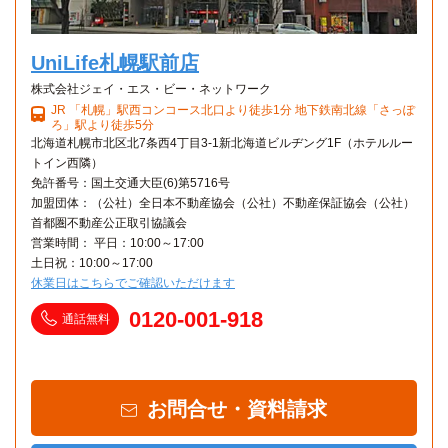
UniLife札幌駅前店
株式会社ジェイ・エス・ビー・ネットワーク
JR 「札幌」駅西コンコース北口より徒歩1分 地下鉄南北線「さっぽ
ろ」駅より徒歩5分
北海道札幌市北区北7条西4丁目3-1新北海道ビルヂング1F（ホテルルー
トイン西隣）
免許番号：国土交通大臣(6)第5716号
加盟団体：（公社）全日本不動産協会（公社）不動産保証協会（公社）
首都圏不動産公正取引協議会
営業時間： 平日：10:00～17:00
土日祝：10:00～17:00
休業日はこちらでご確認いただけます
0120-001-918
通話無料
お問合せ・資料請求