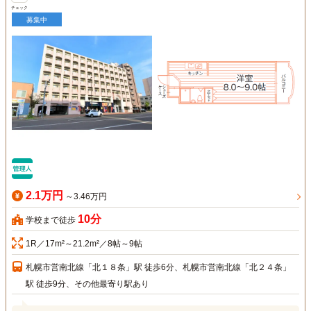
チェック
募集中
2.1万円
～3.46万円
10分
学校まで徒歩
1R／17m²～21.2m²／8帖～9帖
札幌市営南北線「北１８条」駅 徒歩6分、札幌市営南北線「北２４条」
駅 徒歩9分、その他最寄り駅あり