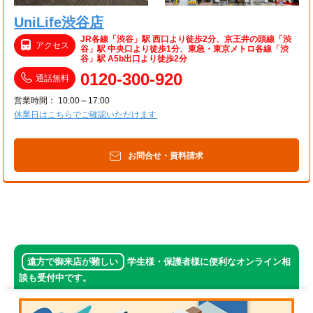
UniLife渋谷店
JR各線「渋谷」駅 西口より徒歩2分、京王井の頭線「渋
アクセス
谷」駅 中央口より徒歩1分、東急・東京メトロ各線「渋
谷」駅 A5b出口より徒歩2分
0120-300-920
通話無料
営業時間： 10:00～17:00
休業日はこちらでご確認いただけます
お問合せ・資料請求
遠方で御来店が難しい
学生様・保護者様に便利なオンライン相
談も受付中です。