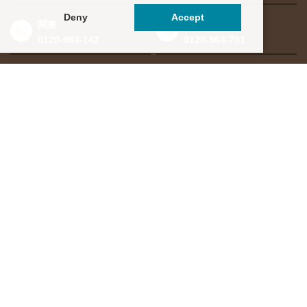
Deny
Accept
関東
東海・北信越
0120-964-142
0120-964-791
京都・滋賀
大阪・兵庫
0120-952-924
0120-351-830
中国・四国
九州・沖縄
0120-923-715
0120-912-781