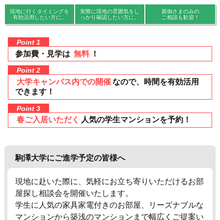
現地に行くタイミングを
実際に現地の雰囲気を
し
親御さまのみの
有効活用したい方に。
っかり確認したい方に。
ご相談も歓迎！
Point 1
参加費・見学は
無料
！
Point 2
大学キャンパス内での開催
なので、時間を有効活用
できます！
Point 3
春ご入居いただく
人気の学生マンションを予約！
駒澤大学にご進学予定の皆様へ
現地に赴いた際に、気軽にお立ち寄りいただけるお部
屋探し相談会を開催いたします。
学生に人気の家具家電付きのお部屋、リーズナブルな
マンションから築浅のマンションまで幅広くご提案い