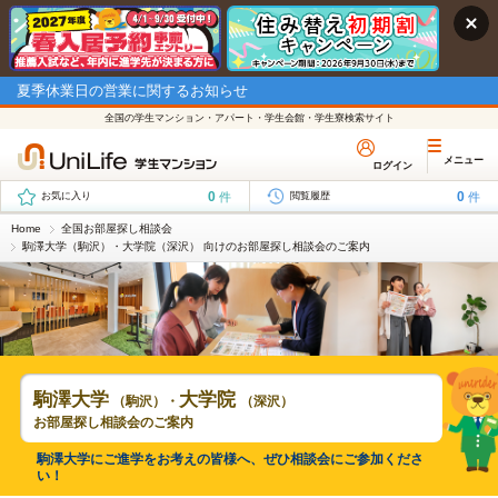
夏季休業日の営業に関するお知らせ
全国の学生マンション・アパート・学生会館・学生寮検索サイト
メニュー
ログイン
0
0
件
件
お気に入り
閲覧履歴
Home
全国お部屋探し相談会
駒澤大学（駒沢）・大学院（深沢） 向けのお部屋探し相談会のご案内
駒澤大学
大学院
（駒沢）・
（深沢）
お部屋探し相談会のご案内
駒澤大学にご進学をお考えの皆様へ、ぜひ相談会にご参加くださ
い！