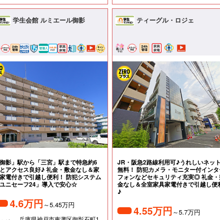
学生会館 ルミエール御影
ティーグル・ロジェ
御影」駅から「三宮」駅まで特急約6
JR・阪急2路線利用可♪うれしいネッ
とアクセス良好♪ 礼金・敷金なし＆家
無料！ 防犯カメラ・モニター付インタ
家電付きで引越し便利！ 防犯システム
フォンなどセキュリティ充実◎ 礼金・
ユニセーフ24」導入で安心☆
金なし＆全室家具家電付きで引越し便
♪
4.6万円
～5.45万円
4.55万円
～5.7万円
兵庫県神戸市東灘区御影石町1