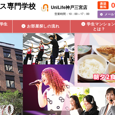
0
ンス専門学校
UniLife神戸三宮店
営業時間：10：00～17：00
メール
学生
学生マンショ
お部屋探しの流れ
とは？