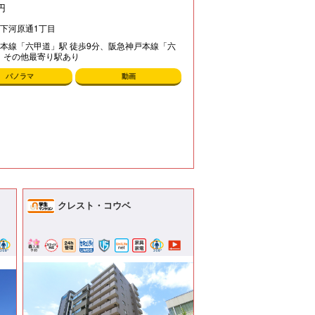
円
下河原通1丁目
本線「六甲道」駅 徒歩9分、阪急神戸本線「六
分、その他最寄り駅あり
パノラマ
動画
クレスト・コウベ