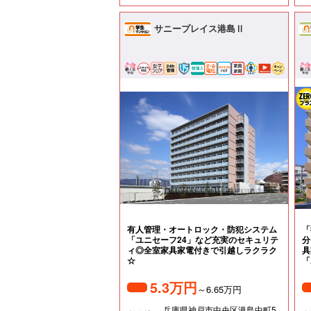
サニープレイス港島Ⅱ
有人管理・オートロック・防犯システム
「
「ユニセーフ24」など充実のセキュリテ
分
ィ◎全室家具家電付きで引越しラクラク
具
☆
「
5.3万円
～6.65万円
兵庫県神戸市中央区港島中町5