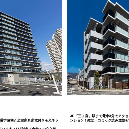
JR「三ノ宮」駅まで電車3分でアクセ
通学便利☆全室家具家電付き＆光ネッ
ンション！雑誌・コミック読み放題&
います（11F対象／食堂への立入禁