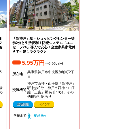
ま
「新神戸」駅・ショッピングセンター徒
フ
歩2分と生活便利！防犯システム「ユニ
セ
セーフ24」導入で安心！全室家具家電付
きで引越しラクラク♪
5.95万円
～6.95万円
5
兵庫県神戸市中央区加納町2丁
所在地
目
」
神戸市西神・山手線「新神戸」
陽
駅 徒歩2分、神戸市西神・山手
交通機関
の
線「三宮」駅 徒歩13分、その
他最寄り駅あり
建物情報
パノラマ
学校まで
徒歩 9分