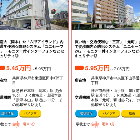
南大（岡本）や「六甲アイランド」内
買い物・交通便利な「三宮」「元町」
通学便利☆防犯システム「ユニセーフ
で徒歩圏内☆防犯システム「ユニセー
4」・モニター付インターフォンなどセ
24」・モニター付インターフォンなど
ュリティ◎
キュリティ◎
5.45万円
5.95万円
～5.95万円
～7.05万円
兵庫県神戸市東灘区田中町5丁
兵庫県神戸市中央区下山手通
在地
所在地
目
丁目
阪急神戸本線「岡本」駅 徒歩
神戸市西神・山手線「県庁前
16分、ＪＲ東海道・山陽本線
駅 徒歩1分、ＪＲ東海道・山
通機関
交通機関
「摂津本山」駅 徒歩11分、そ
本線「元町」駅 徒歩7分、そ
の他最寄り駅あり
他最寄り駅あり
建物情報
パノラマ
建物情報
パノラマ
動画
学校まで
電車6分
学校まで
電車 1分