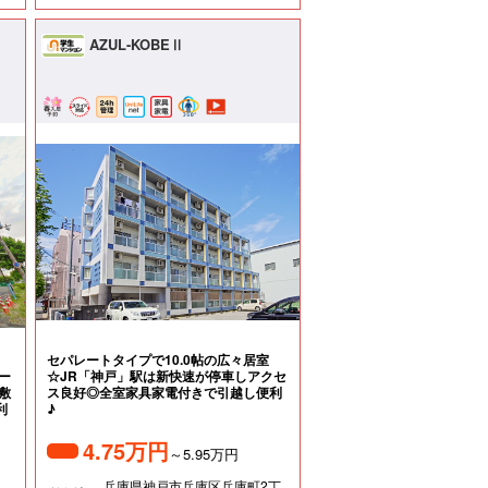
AZUL-KOBEⅡ
ト
セパレートタイプで10.0帖の広々居室
ー
☆JR「神戸」駅は新快速が停車しアクセ
敷
ス良好◎全室家具家電付きで引越し便利
利
♪
4.75万円
～5.95万円
兵庫県神戸市兵庫区兵庫町2丁