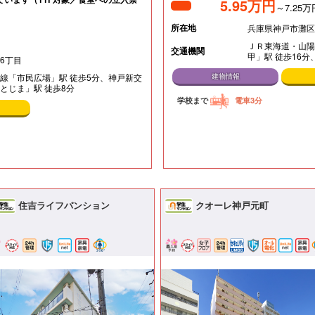
5.95万円
～7.25万
所在地
兵庫県神戸市灘区
ＪＲ東海道・山陽
交通機関
甲」駅 徒歩16
6丁目
線「市民広場」駅 徒歩5分、神戸新交
建物情報
とじま」駅 徒歩8分
学校まで
電車3分
住吉ライフパンション
クオーレ神戸元町