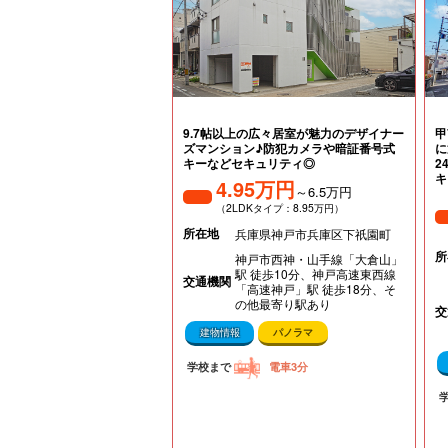
9.7帖以上の広々居室が魅力のデザイナー
甲
ズマンション♪防犯カメラや暗証番号式
に
キーなどセキュリティ◎
2
キ
4.95万円
～6.5万円
（2LDKタイプ：8.95万円）
所在地
兵庫県神戸市兵庫区下祇園町
所
神戸市西神・山手線「大倉山」
駅 徒歩10分、神戸高速東西線
交通機関
「高速神戸」駅 徒歩18分、そ
の他最寄り駅あり
交
建物情報
パノラマ
学校まで
電車3分