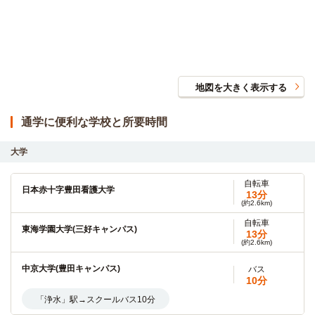
地図を大きく表示する
通学に便利な学校と所要時間
大学
自転車
日本赤十字豊田看護大学
13分
(約2.6km)
自転車
東海学園大学(三好キャンパス)
13分
(約2.6km)
中京大学(豊田キャンパス)
バス
10分
「浄水」駅→スクールバス10分