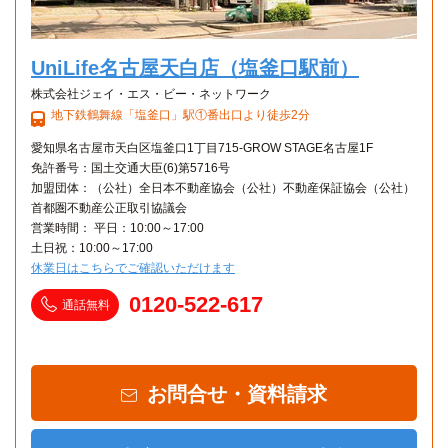
UniLife名古屋天白店（塩釜口駅前）
株式会社ジェイ・エス・ビー・ネットワーク
地下鉄鶴舞線「塩釜口」駅①番出口より徒歩2分
愛知県名古屋市天白区塩釜口1丁目715-GROW STAGE名古屋1F
免許番号：国土交通大臣(6)第5716号
加盟団体：（公社）全日本不動産協会（公社）不動産保証協会（公社）
首都圏不動産公正取引協議会
営業時間： 平日：10:00～17:00
土日祝：10:00～17:00
休業日はこちらでご確認いただけます
0120-522-617
通話無料
お問合せ・資料請求