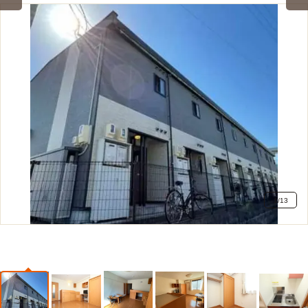
1
/
13