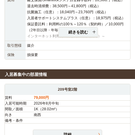
費用
鍵交換費/Smartlockシステム登録手数料：16,500円（税込）
退去時清掃費：38,500円～41,800円（税込）
抗菌施工（任意）：18,040円～23,760円（税込）
入居者サポートシステムプラス（任意）：18,975円（税込）
保証委託料：利用料の100％～120％（契約時）／10,000円
（2年目以降・年毎）
続きを読む
インターネット利用料：月額3,630円（税込）～
取引態様
媒介
保険
損保要
入居募集中の部屋情報
209号室2階
賃料
79,000円
入居可能時期
2026年8月中旬
間取／面積
1K（28.02m²）
向き
南西
備考・条件
詳細