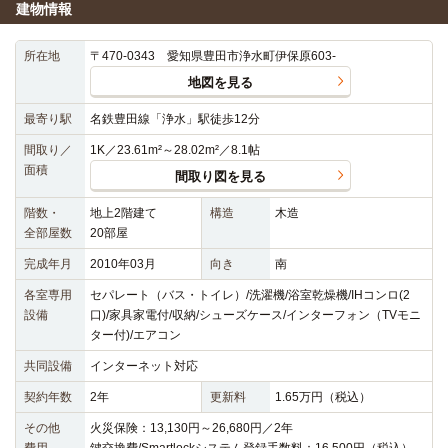
建物情報
所在地
〒470-0343 愛知県豊田市浄水町伊保原603-
地図を見る
最寄り駅
名鉄豊田線「浄水」駅徒歩12分
間取り／
1K／23.61m²～28.02m²／8.1帖
面積
間取り図を見る
階数・
地上2階建て
構造
木造
全部屋数
20部屋
完成年月
2010年03月
向き
南
各室専用
セパレート（バス・トイレ）/洗濯機/浴室乾燥機/IHコンロ(2
設備
口)/家具家電付/収納/シューズケース/インターフォン（TVモニ
ター付)/エアコン
共同設備
インターネット対応
契約年数
2年
更新料
1.65万円（税込）
その他
火災保険：13,130円～26,680円／2年