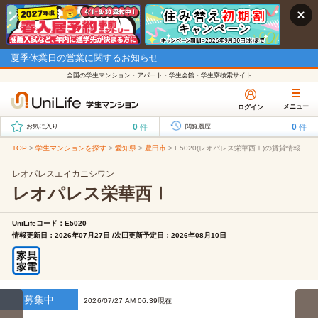
夏季休業日の営業に関するお知らせ
全国の学生マンション・アパート・学生会館・学生寮検索サイト
メニュー
ログイン
0
0
件
件
お気に入り
閲覧履歴
TOP
>
学生マンションを探す
>
愛知県
>
豊田市
>
E5020(レオパレス栄華西Ⅰ)の賃貸情報
レオパレスエイカニシワン
レオパレス栄華西Ⅰ
UniLifeコード：E5020
情報更新日：2026年07月27日 /次回更新予定日：2026年08月10日
募集中
2026/07/27 AM 06:39現在