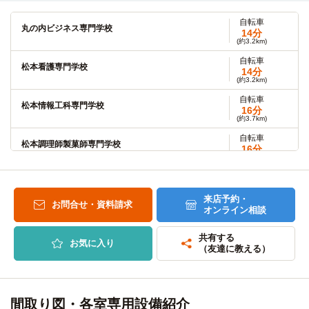
自転車
丸の内ビジネス専門学校
14分
(約3.2km)
自転車
松本看護専門学校
14分
(約3.2km)
自転車
松本情報工科専門学校
16分
(約3.7km)
自転車
松本調理師製菓師専門学校
16分
(約3.8km)
自転車
大原ビジネス公務員専門学校松本校
18分
(約4.1km)
来店予約・
お問合せ・資料請求
オンライン相談
自転車
松本情報ITクリエイター専門学校
18分
(約4.1km)
共有する
お気に入り
（友達に教える）
自転車
信州松本動物専門学校
20分
(約4.7km)
自転車
専門学校未来ビジネスカレッジ
間取り図・各室専用設備紹介
21分