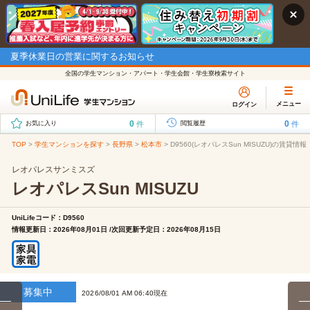
夏季休業日の営業に関するお知らせ
全国の学生マンション・アパート・学生会館・学生寮検索サイト
メニュー
ログイン
0
0
件
件
お気に入り
閲覧履歴
TOP
>
学生マンションを探す
>
長野県
>
松本市
>
D9560(レオパレスSun MISUZU)の賃貸情報
レオパレスサンミスズ
レオパレスSun MISUZU
UniLifeコード：D9560
情報更新日：2026年08月01日 /次回更新予定日：2026年08月15日
募集中
2026/08/01 AM 06:40現在