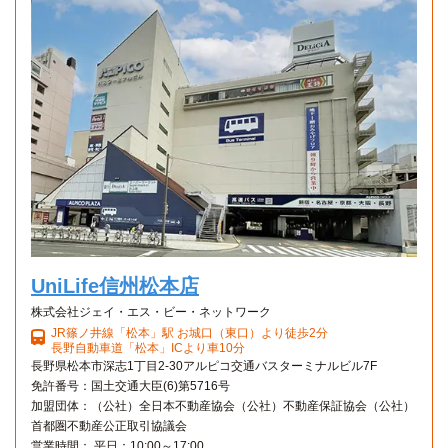
Aタイプ
1K 23.18㎡〜23.18㎡
UniLife信州松本店
株式会社ジェイ・エス・ビー・ネットワーク
JR篠ノ井線「松本」駅 お城口（東口）より徒歩2分
長野自動車道「松本」ICより車10分
長野県松本市深志1丁目2-30アルピコ交通バスターミナルビル7F
免許番号：国土交通大臣(6)第5716号
加盟団体：（公社）全日本不動産協会（公社）不動産保証協会（公社）
首都圏不動産公正取引協議会
営業時間： 平日：10:00～17:00