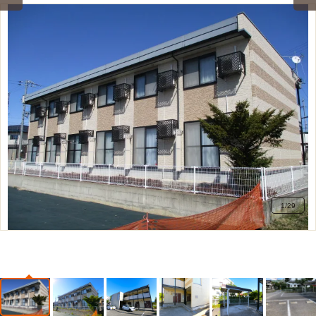
1
/
29