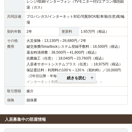
レンジ/収納/インターフォン（TVモニター付)/エアコン/個別給
湯（ガス）
共同設備
プロパンガス/インターネット対応/宅配BOX/駐車場(任意)/駐輪
場
契約年数
2年
更新料
1.65万円（税込）
その他
火災保険：13,130円～26,680円／2年
費用
鍵交換費/Smartlockシステム登録手数料：16,500円（税込）
退去時清掃費：38,500円～41,800円（税込）
抗菌施工（任意）：18,040円～23,760円（税込）
入居者サポートシステムプラス（任意）：18,975円（税込）
保証委託料：利用料の100％～120％（契約時）／10,000円
（2年目以降・年毎）
続きを読む
インターネット利用料：月額3,630円（税込）～
取引態様
媒介
保険
損保要
入居募集中の部屋情報