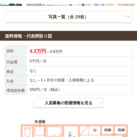
写真一覧（全
29
枚）
賃料情報・代表間取り図
4.3万円
賃料
～4.9万円
5千円／月
共益費
なし
敷金
なし～1ヶ月分※部屋・入居時期による
礼金
550円／月（税込）
環境維持費
入居募集の部屋情報を見る