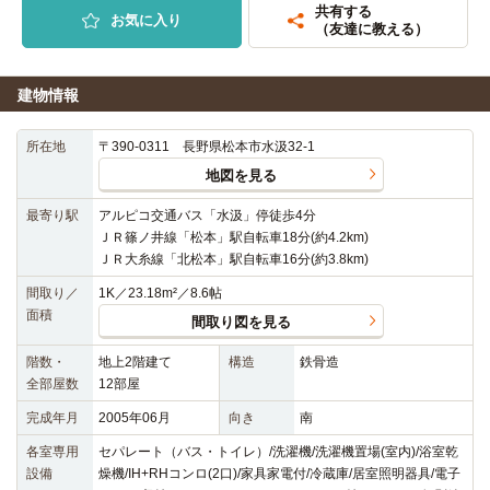
共有する
お気に入り
（友達に教える）
建物情報
所在地
〒390-0311 長野県松本市水汲32-1
地図を見る
最寄り駅
アルピコ交通バス「水汲」停徒歩4分
ＪＲ篠ノ井線「松本」駅自転車18分(約4.2km)
ＪＲ大糸線「北松本」駅自転車16分(約3.8km)
間取り／
1K／23.18m²／8.6帖
面積
間取り図を見る
階数・
地上2階建て
構造
鉄骨造
全部屋数
12部屋
完成年月
2005年06月
向き
南
各室専用
セパレート（バス・トイレ）/洗濯機/洗濯機置場(室内)/浴室乾
設備
燥機/IH+RHコンロ(2口)/家具家電付/冷蔵庫/居室照明器具/電子