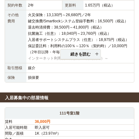
契約年数
2年
更新料
1.65万円（税込）
その他
火災保険：13,130円～26,680円／2年
費用
鍵交換費/Smartlockシステム登録手数料：16,500円（税込）
退去時清掃費：38,500円～41,800円（税込）
抗菌施工（任意）：18,040円～23,760円（税込）
入居者サポートシステムプラス（任意）：18,975円（税込）
保証委託料：利用料の100％～120％（契約時）／10,000円
（2年目以降・年毎）
続きを読む
インターネット利用料：月額3,630円（税込）～
取引態様
媒介
保険
損保要
入居募集中の部屋情報
111号室1階
賃料
36,000円
入居可能時期
即入居可
間取／面積
1K（23.97m²）