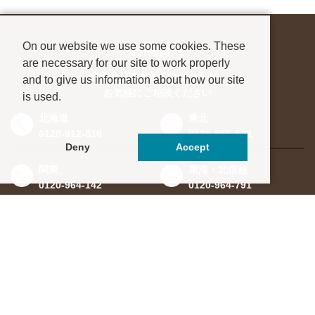
On our website we use some cookies. These
お問合せ
are necessary for our site to work properly
進学先が決まっていない方も、
and to give us information about how our site
お気軽にご相談ください
is used.
北海道
東北
0120-912-816
0120-956-543
Deny
Accept
関東
東海・北信越
0120-964-142
0120-964-791
京都・滋賀
大阪・兵庫
0120-952-924
0120-351-830
中国・四国
九州・沖縄
0120-923-715
0120-912-781