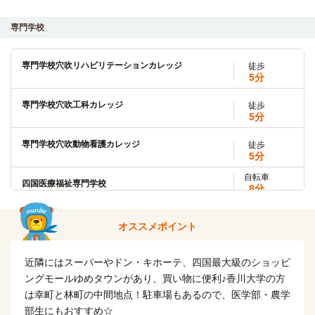
「太田」駅→（ことでん琴平線14分）→「高松築港」駅
専門学校
香川大学(三木町医学部キャンパス)
原付
20分
専門学校穴吹リハビリテーションカレッジ
徒歩
5分
香川大学(三木町農学部キャンパス)
原付
22分
専門学校穴吹工科カレッジ
徒歩
5分
香川大学(大学院)
電車
9分
専門学校穴吹動物看護カレッジ
徒歩
5分
電車9分「太田」駅→（高松琴平電気鉄道琴平線9分）→「瓦
町」駅
自転車
四国医療福祉専門学校
8分
(約1.9km)
オススメポイント
近隣にはスーパーやドン・キホーテ、四国最大級のショッピ
ングモールゆめタウンがあり、買い物に便利♪香川大学の方
は幸町と林町の中間地点！駐車場もあるので、医学部・農学
部生にもおすすめ☆