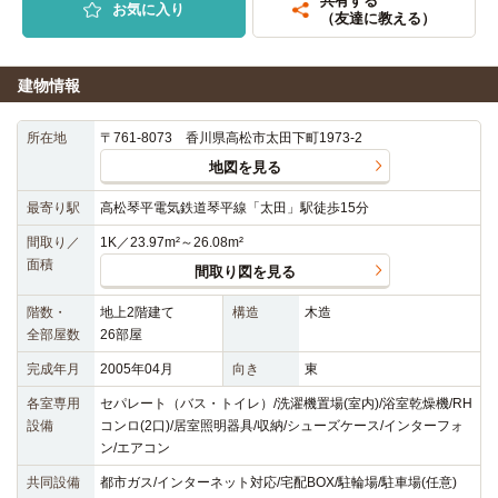
共有する
お気に入り
（友達に教える）
建物情報
所在地
〒761-8073 香川県高松市太田下町1973-2
地図を見る
最寄り駅
高松琴平電気鉄道琴平線「太田」駅徒歩15分
間取り／
1K／23.97m²～26.08m²
面積
間取り図を見る
階数・
地上2階建て
構造
木造
全部屋数
26部屋
完成年月
2005年04月
向き
東
各室専用
セパレート（バス・トイレ）/洗濯機置場(室内)/浴室乾燥機/RH
設備
コンロ(2口)/居室照明器具/収納/シューズケース/インターフォ
ン/エアコン
共同設備
都市ガス/インターネット対応/宅配BOX/駐輪場/駐車場(任意)