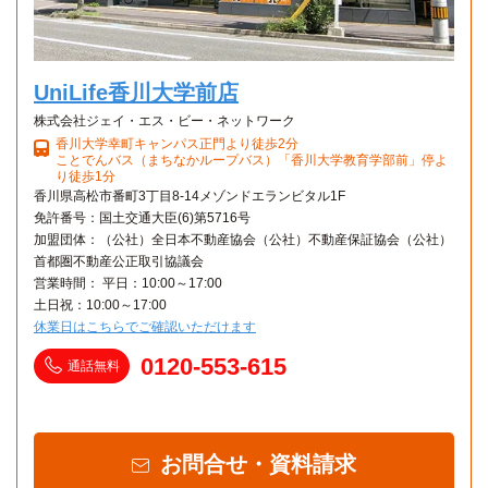
UniLife香川大学前店
株式会社ジェイ・エス・ビー・ネットワーク
香川大学幸町キャンパス正門より徒歩2分
ことでんバス（まちなかループバス）「香川大学教育学部前」停よ
り徒歩1分
香川県高松市番町3丁目8-14メゾンドエランビタル1F
免許番号：国土交通大臣(6)第5716号
加盟団体：（公社）全日本不動産協会（公社）不動産保証協会（公社）
首都圏不動産公正取引協議会
営業時間： 平日：10:00～17:00
土日祝：10:00～17:00
休業日はこちらでご確認いただけます
0120-553-615
通話無料
お問合せ・資料請求