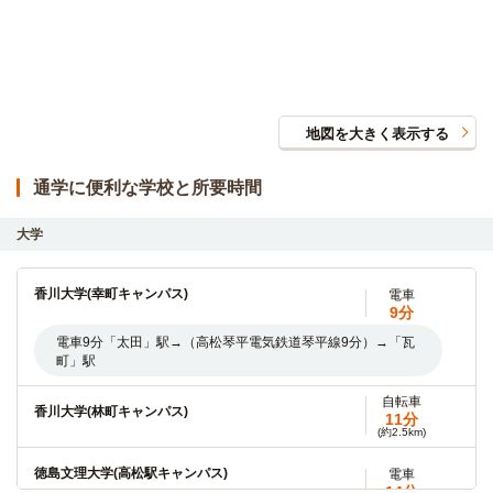
詳細
212号室2階
地図を大きく表示する
賃料
25,000円
入居可能時期
即入居可
通学に便利な学校と所要時間
間取／面積
1K（26.08m²）
向き
東
備考・条件
大学
詳細
香川大学(幸町キャンパス)
電車
9分
電車9分「太田」駅→（高松琴平電気鉄道琴平線9分）→「瓦
町」駅
自転車
香川大学(林町キャンパス)
11分
(約2.5km)
徳島文理大学(高松駅キャンパス)
電車
14分