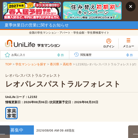
夏季休業日の営業に関するお知らせ
全国の学生マンション・アパート・学生会館・学生寮検索サイト
メニュー
ログイン
0
0
件
件
お気に入り
閲覧履歴
TOP
>
学生マンションを探す
>
香川県
>
高松市
>
L2192(レオパレスパストラルフォレスト)の
レオパレスパストラルフォレスト
レオパレスパストラルフォレスト
UniLifeコード：L2192
情報更新日：2026年08月06日 /次回更新予定日：2026年08月20日
募集中
2026/08/06 AM 09:48現在