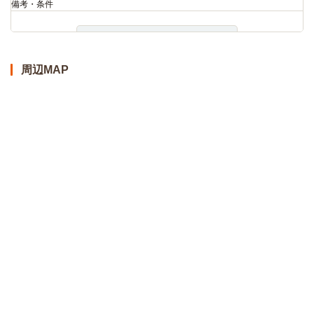
備考・条件
詳細
周辺MAP
210号室2階
賃料
36,000円
入居可能時期
即入居可
間取／面積
1K（26.08m²）
向き
東
備考・条件
詳細
211号室2階
賃料
36,000円
入居可能時期
即入居可
間取／面積
1K（26.08m²）
向き
東
備考・条件