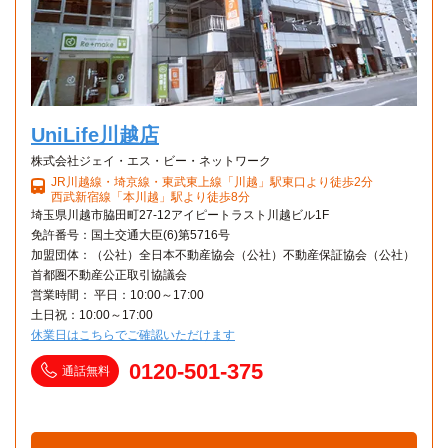
UniLife川越店
株式会社ジェイ・エス・ビー・ネットワーク
JR川越線・埼京線・東武東上線「川越」駅東口より徒歩2分
西武新宿線「本川越」駅より徒歩8分
埼玉県川越市脇田町27-12アイピートラスト川越ビル1F
免許番号：国土交通大臣(6)第5716号
加盟団体：（公社）全日本不動産協会（公社）不動産保証協会（公社）
首都圏不動産公正取引協議会
営業時間： 平日：10:00～17:00
土日祝：10:00～17:00
休業日はこちらでご確認いただけます
0120-501-375
通話無料