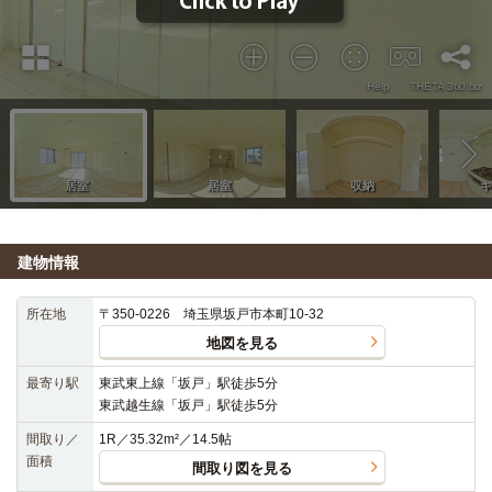
建物情報
所在地
〒350-0226 埼玉県坂戸市本町10-32
地図を見る
最寄り駅
東武東上線「坂戸」駅徒歩5分
東武越生線「坂戸」駅徒歩5分
間取り／
1R／35.32m²／14.5帖
面積
間取り図を見る