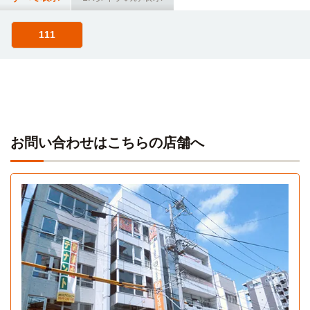
32分
坂戸→（東武東上線13分）→森林公園（7分）→（バス12
111
分）→立正大学（熊谷キャンパス）
東京国際大学(第１キャンパス)
その他
67分
お問い合わせはこちらの店舗へ
111
1R 35.32㎡〜35.32㎡