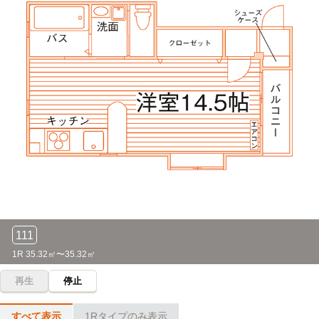
大東文化大学(東松山キャンパス)
バス＋電車
18分
坂戸→（東武東上線6分）→高坂（5分）→（スクールバス7
分）→大東文化大学（東松山キャンパス）
東京電機大学(埼玉鳩山キャンパス)
バス＋電車
20分
坂戸駅→（東武東上線急行7分）→高坂駅（5分）→（スクー
ルバス8分）→東京電機大学（鳩山キャンパス）
尚美学園大学(川越キャンパス)
バス＋電車
29分
坂戸駅→（東武東上線14分）→川越（8分）→（スクールバ
ス7分）→尚美学園大学
111
文京学院大学(ふじみ野キャンパス)
バス＋電車
29分
1R 35.32㎡〜35.32㎡
坂戸→（東武東上線19分）→ふじみ野（3分）→（スクール
再生
停止
バス7分）→文京学院大学（ふじみ野キャンパス）
立正大学(熊谷キャンパス)
バス＋電車
すべて表示
1Rタイプのみ表示