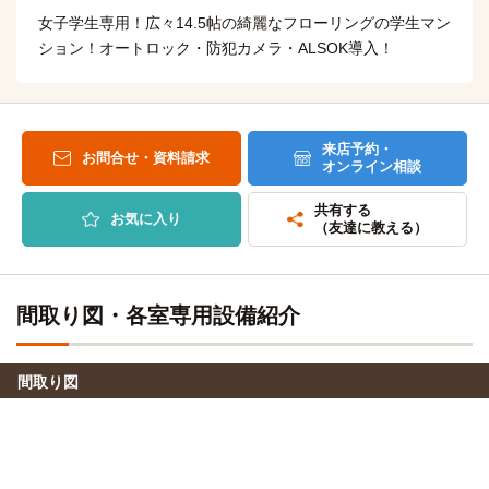
日本医療科学大学
電車
女子学生専用！広々14.5帖の綺麗なフローリングの学生マン
10分
ション！オートロック・防犯カメラ・ALSOK導入！
坂戸→（東武越生線10分）→川角
明海大学(坂戸キャンパス)
電車
11分
来店予約・
お問合せ・資料請求
坂戸→（東武越生線11分）→川角
オンライン相談
埼玉医科大学(毛呂山キャンパス)
共有する
電車
お気に入り
16分
（友達に教える）
坂戸→（東武越生線16分）→東毛呂
埼玉医科大学短期大学(毛呂山キャンパス)
電車
間取り図・各室専用設備紹介
16分
坂戸→（東武越生線16分）→東毛呂
間取り図
東京国際大学(池袋キャンパス)
電車
51分
坂戸→（東武東上線急行51分）→池袋