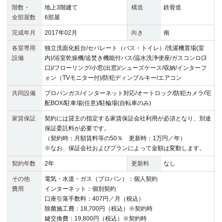
階数・
地上3階建て
構造
鉄骨造
全部屋数
6部屋
完成年月
2017年02月
向き
南
各室専用
独立洗面化粧台/セパレート（バス・トイレ）/洗濯機置場(室
設備
内)/浴室乾燥機/追焚き機能付バス/温水洗浄便座/ガスコンロ(3
口)/フローリング/小窓(出窓)/シューズケース/収納/インターフ
ォン（TVモニター付)/防犯ディンプルキー/エアコン
共同設備
プロパンガス/インターネット対応/オートロック/防犯カメラ/宅
配BOX/駐車場(任意)/駐輪場(自転車のみ)
家賃保証
契約には貸主の指定する家賃保証会社利用が必須となり、別途
保証委託料が必要です。
（契約時：月額賃料等の50％ 更新時：1万円／年）
※なお、保証会社およびプランによって金額は変動します。
契約年数
2年
更新料
なし
その他
電気・水道・ガス（プロパン）：個人契約
費用
インターネット：個別契約
口座引落手数料：407円／月（税込）
除菌施工費：18,700円（税込）※契約時
鍵交換費：19,800円（税込）※契約時