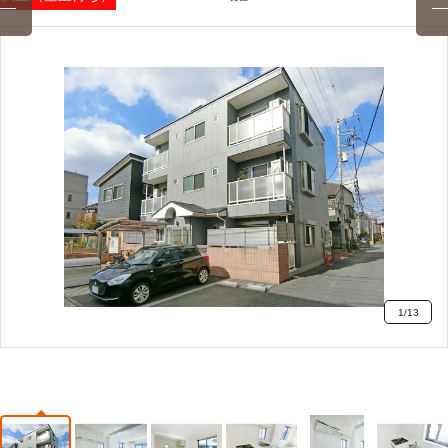
1
/
13