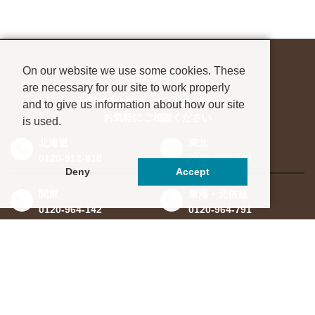
On our website we use some cookies. These
お問合せ
are necessary for our site to work properly
進学先が決まっていない方も、
and to give us information about how our site
お気軽にご相談ください
is used.
北海道
東北
0120-912-816
0120-956-543
Deny
Accept
関東
東海・北信越
0120-964-142
0120-964-791
京都・滋賀
大阪・兵庫
0120-952-924
0120-351-830
中国・四国
九州・沖縄
0120-923-715
0120-912-781