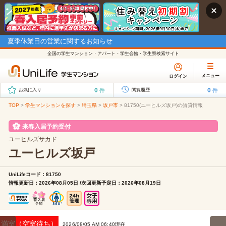
夏季休業日の営業に関するお知らせ
全国の学生マンション・アパート・学生会館・学生寮検索サイト
メニュー
ログイン
0
0
件
件
お気に入り
閲覧履歴
TOP
>
学生マンションを探す
>
埼玉県
>
坂戸市
>
81750(ユーヒルズ坂戸)の賃貸情報
来春入居予約受付
ユーヒルズサカド
ユーヒルズ坂戸
UniLifeコード：81750
情報更新日：2026年08月05日 /次回更新予定日：2026年08月19日
満室（空室待ち）
2026/08/05 AM 06:40現在