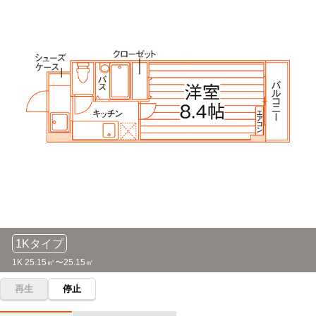
IPU・環太平洋大学(東京キャンパス)
電車
22分
京成大久保→（京成本線16分）→京成船橋
京成大久保→（京成線22分）→京成西船
東京ベイカレッジ
電車
40分
千葉大学(西千葉キャンパス)
電車
25分
京成大久保→（京成線16分）→京成船橋/船橋（6分）→（JR
総武線5分）→西船橋（4分）→（JR武蔵野線9分）→新浦安
昭和学院短期大学
電車
25分
京成大久保→（京成本線25分）→京成八幡
千葉大学(亥鼻キャンパス)
電車
29分
1Kタイプ
1K 25.15㎡〜25.15㎡
再生
停止