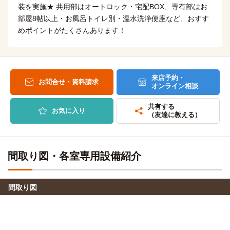
22分
(約4.0km)
装を実施★ 共用部はオートロック・宅配BOX、専有部はお
(約5.1km)
部屋8帖以上・お風呂トイレ別・温水洗浄便座など、おすす
自転車
自転車
東京動物専門学校
千葉県立保健医療大学(幕張キャンパス)
22分
めポイントがたくさんあります！
23分
(約5.2km)
(約5.7km)
自転車
自転車
関東鍼灸専門学校
千葉工業大学(新習志野キャンパス)
25分
25分
(約5.9km)
(約5.3km)
来店予約・
八千代リハビリテーション学院
お問合せ・資料請求
電車
秀明大学(千葉キャンパス)
電車
オンライン相談
5分
10分
京成大久保→[京成本線 約5分]→八千代台
共有する
京成大久保→（京成線10分）→勝田台
お気に入り
（友達に教える）
船橋情報ビジネス専門学校
電車
東都大学(幕張キャンパス)
電車
16分
12分
京成大久保→（京成本線16分）→京成船橋
京成大久保→（京成本線4分）→京成津田沼（3分）→（京成
間取り図・各室専用設備紹介
千葉線2分）→京成幕張本郷
ユニバーサル美容専門学校
電車
16分
東京医療保健大学(船橋キャンパス)
電車
間取り図
18分
京成大久保→（京成本線16分）→京成船橋
京成大久保→（京成本線18分）→海神
船橋国際福祉専門学校
電車
16分