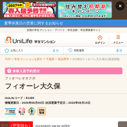
夏季休業日の営業に関するお知らせ
全国の学生マンション・アパート・学生会館・学生寮検索サイト
メニュー
ログイン
0
0
件
件
お気に入り
閲覧履歴
TOP
>
学生マンションを探す
>
千葉県
>
習志野市
>
81480(フィオーレ大久保)の賃貸情報
来春入居予約受付
フィオーレオオクボ
フィオーレ大久保
UniLifeコード：81480
情報更新日：2026年08月05日 /次回更新予定日：2026年08月19日
満室（空室待ち）
2026/08/05 AM 06:40現在