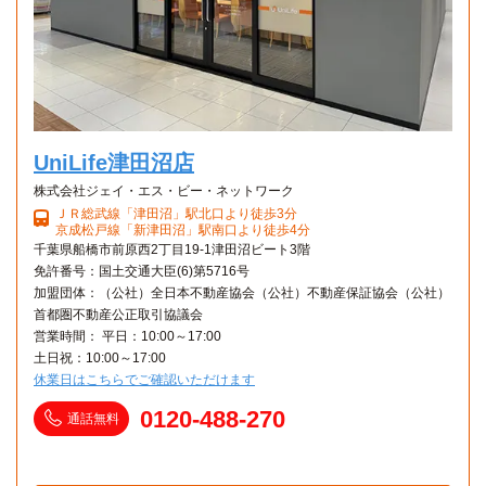
UniLife津田沼店
株式会社ジェイ・エス・ビー・ネットワーク
ＪＲ総武線「津田沼」駅北口より徒歩3分
京成松戸線「新津田沼」駅南口より徒歩4分
千葉県船橋市前原西2丁目19-1津田沼ビート3階
免許番号：国土交通大臣(6)第5716号
加盟団体：（公社）全日本不動産協会（公社）不動産保証協会（公社）
首都圏不動産公正取引協議会
営業時間： 平日：10:00～17:00
土日祝：10:00～17:00
休業日はこちらでご確認いただけます
0120-488-270
通話無料