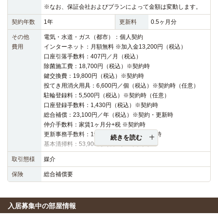
※なお、保証会社およびプランによって金額は変動します。
契約年数
1年
更新料
0.5ヶ月分
その他
電気・水道・ガス（都市）：個人契約
費用
インターネット：月額無料 ※加入金13,200円（税込）
口座引落手数料：407円／月（税込）
除菌施工費：18,700円（税込）※契約時
鍵交換費：19,800円（税込）※契約時
投てき用消火用具：6,600円／個（税込）※契約時（任意）
駐輪登録料：5,500円（税込）※契約時（任意）
口座登録手数料：1,430円（税込）※契約時
総合補償：23,100円／年（税込）※契約・更新時
仲介手数料：家賃1ヶ月分+税 ※契約時
更新事務手数料：19,800円（税込）※更新時
続きを読む
基本清掃料：53,900円（税込）※契約時
取引態様
媒介
保険
総合補償要
入居募集中の部屋情報