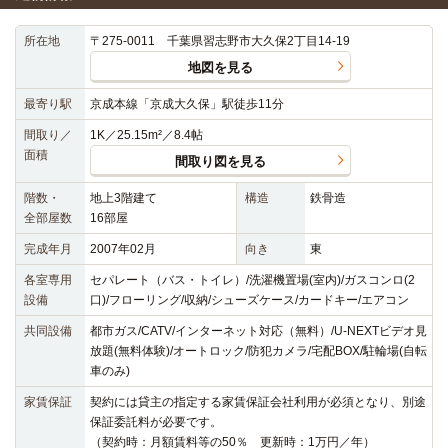
所在地
〒275-0011 千葉県習志野市大久保2丁目14-19
地図を見る
最寄り駅
京成本線「京成大久保」駅徒歩11分
間取り／
1K／25.15m²／8.4帖
面積
間取り図を見る
階数・
地上3階建て
構造
鉄骨造
全部屋数
16部屋
完成年月
2007年02月
向き
東
各室専用
セパレート（バス・トイレ）/洗濯機置場(室内)/ガスコンロ(2
設備
口)/フローリング/収納/シューズケース/カードキー/エアコン
共同設備
都市ガス/CATV/インターネット対応（無料）/U-NEXTビデオ見
放題(無料体験)/オートロック/防犯カメラ/宅配BOX/駐輪場(自転
車のみ)
家賃保証
契約には貸主の指定する家賃保証会社利用が必須となり、別途
保証委託料が必要です。
（契約時：月額賃料等の50％ 更新時：1万円／年）