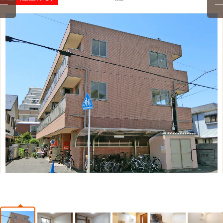
1
/
19