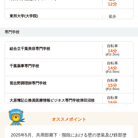
12分
東邦大学(大学院)
徒歩
12分
自転車
専門学校
千葉工業大学(津田沼キャンパス)
16分
(約3.8km)
自転車
自転車
組合立千葉美容専門学校
千葉工業大学(大学院)
14分
16分
(約3.2km)
(約3.8km)
自転車
自転車
千葉薬事専門学校
日本大学短期大学部(船橋キャンパス)
14分
19分
(約3.5km)
(約5.6km)
自転車
自転車
習志野調理師専門学校
日本大学(理工学部 船橋キャンパス)
15分
19分
(約3.6km)
(約5.6km)
自転車
自転車
大原簿記公務員医療情報ビジネス専門学校津田沼校
神田外語大学
16分
21分
(約3.5km)
(約4.8km)
自転車
自転車
河合塾(津田沼校)
オススメポイント
神田外語大学(大学院)
17分
21分
(約4.0km)
(約4.8km)
自転車
自転車
2025年5月、共用部廊下・階段における壁の塗装及び鉄部塗
駿台予備学校(津田沼校)
日本大学(薬学部)
17分