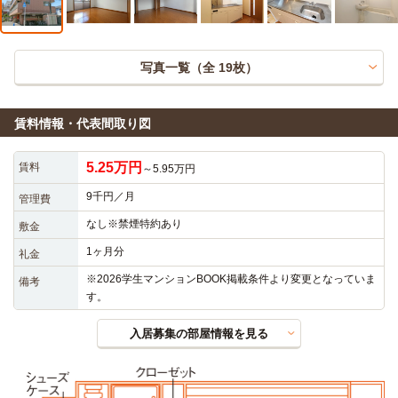
写真一覧（全
19
枚）
賃料情報・代表間取り図
5.25万円
賃料
～5.95万円
9千円／月
管理費
なし※禁煙特約あり
敷金
1ヶ月分
礼金
※2026学生マンションBOOK掲載条件より変更となっていま
備考
す。
入居募集の部屋情報を見る