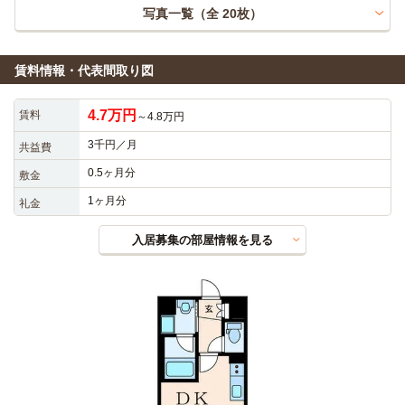
写真一覧（全
20
枚）
賃料情報・代表間取り図
4.7万円
賃料
～4.8万円
3千円／月
共益費
0.5ヶ月分
敷金
1ヶ月分
礼金
入居募集の部屋情報を見る