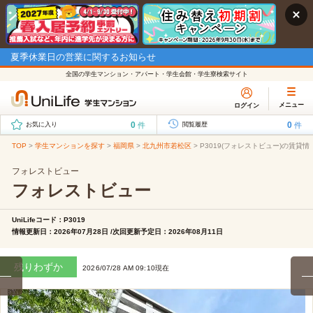
夏季休業日の営業に関するお知らせ
全国の学生マンション・アパート・学生会館・学生寮検索サイト
メニュー
ログイン
0
0
件
件
お気に入り
閲覧履歴
TOP
>
学生マンションを探す
>
福岡県
>
北九州市若松区
>
P3019(フォレストビュー)の賃貸情
フォレストビュー
フォレストビュー
UniLifeコード：P3019
情報更新日：2026年07月28日 /次回更新予定日：2026年08月11日
残りわずか
2026/07/28 AM 09:10現在