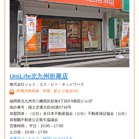
1DK 29.1㎡〜29.1㎡
UniLife北九州折尾店
株式会社ジェイ・エス・ビー・ネットワーク
JR鹿児島本線「折尾」駅より徒歩5分
福岡県北九州市八幡西区折尾4丁目9-9柴田ビル1F
免許番号：国土交通大臣(6)第5716号
加盟団体：（公社）全日本不動産協会（公社）不動産保証協会（公社）
首都圏不動産公正取引協議会
営業時間： 平日：10:00～17:00
土日祝：10:00～17:00
休業日はこちらでご確認いただけます