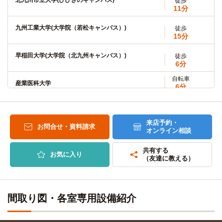
北九州市立大学(ひびきのキャンパス)
徒歩
11分
九州工業大学(大学院（若松キャンパス）)
徒歩
15分
早稲田大学(大学院（北九州キャンパス）)
徒歩
6分
自転車
産業医科大学
6分
(約1.3km)
自転車
産業医科大学(大学院)
7分
(約1.5km)
来店予約・
お問合せ・資料請求
オンライン相談
自転車
九州共立大学
8分
(約1.9km)
共有する
お気に入り
（友達に教える）
自転車
九州共立大学(大学院)
8分
(約1.9km)
自転車
九州女子大学
間取り図・各室専用設備紹介
9分
(約2.2km)
自転車