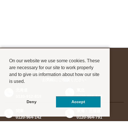
On our website we use some cookies. These
お問合せ
are necessary for our site to work properly
進学先が決まっていない方も、
and to give us information about how our site
お気軽にご相談ください
is used.
北海道
東北
0120-912-816
0120-956-543
Deny
Accept
関東
東海・北信越
0120-964-142
0120-964-791