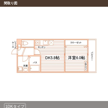
九州女子短期大学
9分
間取り図
(約2.2km)
自転車
折尾愛真短期大学
13分
(約3.0km)
1DKタイプ