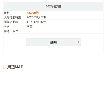
502号室5階
賃料
48,000円
入居可能時期
2026年8月下旬
間取／面積
1DK（29.16m²）
向き
南西
備考・条件
詳細
周辺MAP