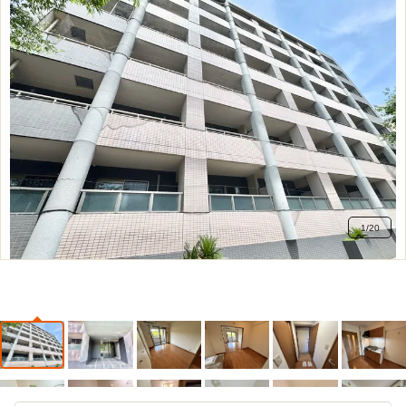
1
/
20