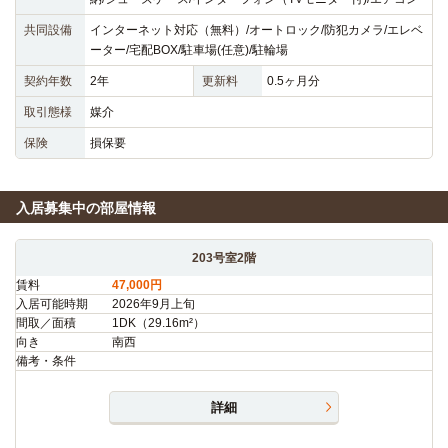
共同設備
インターネット対応（無料）/オートロック/防犯カメラ/エレベ
ーター/宅配BOX/駐車場(任意)/駐輪場
契約年数
2年
更新料
0.5ヶ月分
取引態様
媒介
保険
損保要
入居募集中の部屋情報
203号室2階
賃料
47,000円
入居可能時期
2026年9月上旬
間取／面積
1DK（29.16m²）
向き
南西
備考・条件
詳細