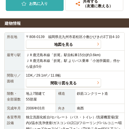
共有する
お気に入り
（友達に教える）
建物情報
所在地
〒808-0139 福岡県北九州市若松区小敷ひびきの3丁目4-10
地図を見る
最寄り駅
ＪＲ鹿児島本線「折尾」駅自転車15分(約3.6km)
ＪＲ鹿児島本線「折尾」駅 よりバス乗車「小池学園前」停か
ら徒歩5分
間取り／
1DK／29.1m²／11.8帖
面積
間取り図を見る
階数・
地上7階建て
構造
鉄筋コンクリート造
全部屋数
55部屋
完成年月
2006年03月
向き
南西
各室専用
独立洗面化粧台/セパレート（バス・トイレ）/洗濯機置場(室
設備
内)/温水洗浄便座/ガスコンロ(2口)/フローリング/バルコニー/収
納/シューズケース/インターフォン（TVモニター付)/エアコン