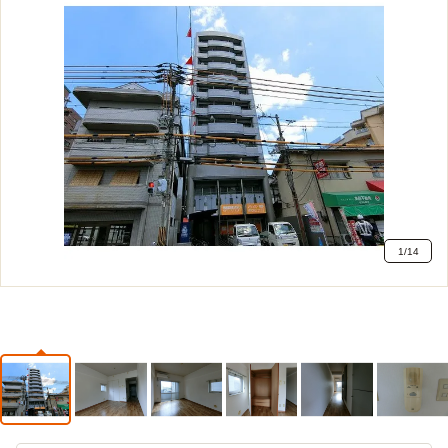
1
/
14