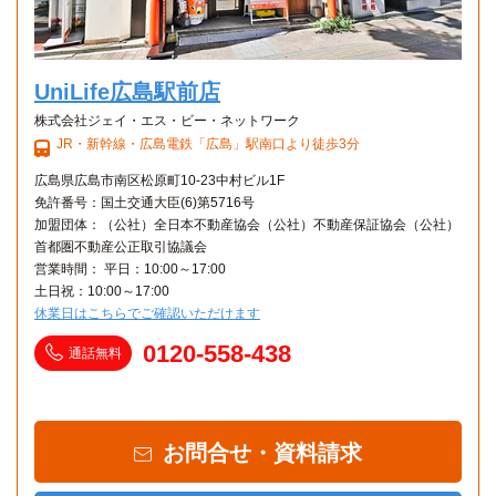
UniLife広島駅前店
株式会社ジェイ・エス・ビー・ネットワーク
JR・新幹線・広島電鉄「広島」駅南口より徒歩3分
広島県広島市南区松原町10-23中村ビル1F
免許番号：国土交通大臣(6)第5716号
加盟団体：（公社）全日本不動産協会（公社）不動産保証協会（公社）
首都圏不動産公正取引協議会
営業時間： 平日：10:00～17:00
土日祝：10:00～17:00
休業日はこちらでご確認いただけます
0120-558-438
通話無料
お問合せ・資料請求