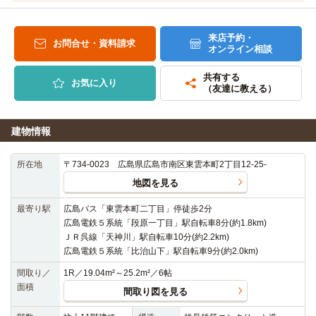
来店予約・
お問合せ・資料請求
オンライン相談
共有する
お気に入り
（友達に教える）
建物情報
所在地
〒734-0023 広島県広島市南区東雲本町2丁目12-25-
地図を見る
最寄り駅
広島バス「東雲本町二丁目」停徒歩2分
広島電鉄５系統「段原一丁目」駅自転車8分(約1.8km)
ＪＲ呉線「天神川」駅自転車10分(約2.2km)
広島電鉄５系統「比治山下」駅自転車9分(約2.0km)
間取り／
1R／19.04m²～25.2m²／6帖
面積
間取り図を見る