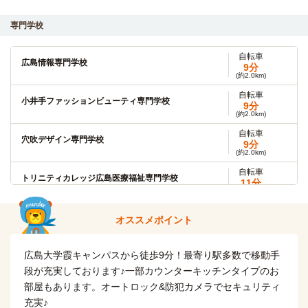
専門学校
自転車
広島情報専門学校
9分
(約2.0km)
自転車
小井手ファッションビューティ専門学校
9分
(約2.0km)
自転車
穴吹デザイン専門学校
9分
(約2.0km)
自転車
トリニティカレッジ広島医療福祉専門学校
11分
(約2.6km)
自転車
代々木アニメーション学院(広島校)
オススメポイント
12分
(約2.7km)
自転車
広島大学霞キャンパスから徒歩9分！最寄り駅多数で移動手
広島アニマルケア専門学校
13分
(約2.9km)
段が充実しております♪一部カウンターキッチンタイプのお
部屋もあります。オートロック&防犯カメラでセキュリティ
自転車
広島デンタルアカデミー専門学校
13分
充実♪
(約3.1km)