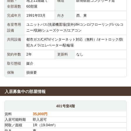
階数・
地上11階建て
構造
鉄骨鉄筋コンクリート造
全部屋数
60部屋
完成年月
1991年03月
向き
西、東
各室専用
ユニットバス/洗濯機置場(室外)/IHコンロ/フローリング/バルコ
設備
ニー/収納/シューズケース/エアコン
共同設備
都市ガス/CATV/インターネット対応（無料）/オートロック/防
犯カメラ/エレベーター/駐輪場
契約年数
2年
更新料
なし
取引態様
媒介
保険
損保要
入居募集中の部屋情報
401号室4階
賃料
35,000円
入居可能時期
即入居可
間取／面積
1R（19.04m²）
向き
東