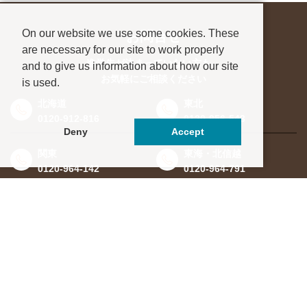
On our website we use some cookies. These
お問合せ
are necessary for our site to work properly
進学先が決まっていない方も、
and to give us information about how our site
お気軽にご相談ください
is used.
北海道
東北
0120-912-816
0120-956-543
Deny
Accept
関東
東海・北信越
0120-964-142
0120-964-791
京都・滋賀
大阪・兵庫
0120-952-924
0120-351-830
中国・四国
九州・沖縄
0120-923-715
0120-912-781