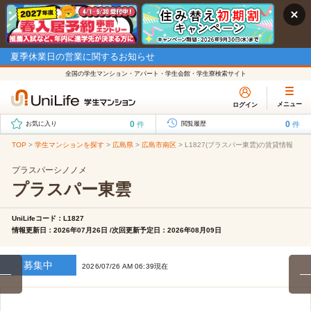
夏季休業日の営業に関するお知らせ
全国の学生マンション・アパート・学生会館・学生寮検索サイト
メニュー
ログイン
0
0
件
件
お気に入り
閲覧履歴
TOP
>
学生マンションを探す
>
広島県
>
広島市南区
>
L1827(プラスパー東雲)の賃貸情報
プラスパーシノノメ
プラスパー東雲
UniLifeコード：L1827
情報更新日：2026年07月26日 /次回更新予定日：2026年08月09日
募集中
2026/07/26 AM 06:39現在