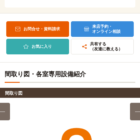
自転車
広島県理容美容専門学校
14分
(約3.3km)
自転車
来店予約・
広島リゾート＆スポーツ専門学校
お問合せ・資料請求
10分
オンライン相談
(約2.3km)
自転車
共有する
広島医療秘書こども専門学校
お気に入り
13分
（友達に教える）
(約3.1km)
自転車
広島美容専門学校
13分
(約3.0km)
間取り図・各室専用設備紹介
自転車
広島高等歯科衛生士専門学校
14分
(約3.2km)
間取り図
自転車
広島YMCA専門学校
14分
(約3.2km)
自転車
広島会計学院ビジネス専門学校(ビジネスキャンパス)
14分
(約3.3km)
自転車
広島会計学院ビジネス専門学校(会計学院キャンパス)
15分
(約3.5km)