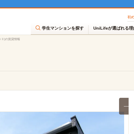
初
学生マンションを探す
UniLifeが選ばれる
きⅡ)の賃貸情報