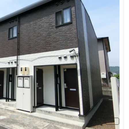
1
/
9