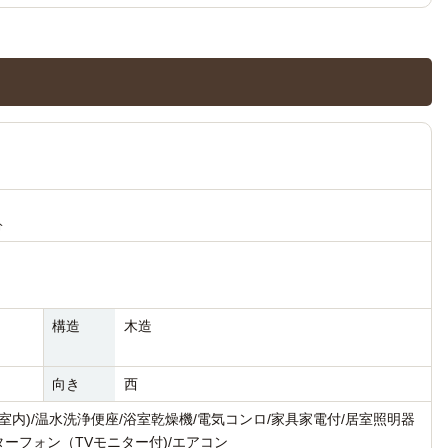
分
構造
木造
向き
西
室内)/温水洗浄便座/浴室乾燥機/電気コンロ/家具家電付/居室照明器
ターフォン（TVモニター付)/エアコン