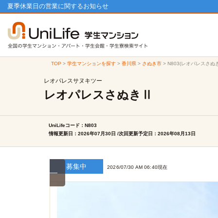
夏季休業日の営業に関するお知らせ
TOP
>
学生マンションを探す
>
香川県
>
さぬき市
>
N803(レオパレスさぬ
レオパレスサヌキツー
レオパレスさぬきⅡ
UniLifeコード：N803
情報更新日：2026年07月30日 /次回更新予定日：2026年08月13日
募集中
2026/07/30 AM 06:40現在