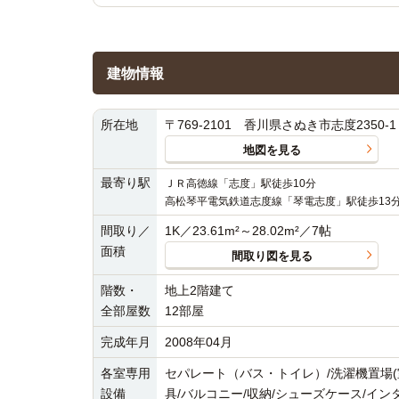
建物情報
所在地
〒769-2101 香川県さぬき市志度2350-1
地図を見る
最寄り駅
ＪＲ高徳線「志度」駅徒歩10分
高松琴平電気鉄道志度線「琴電志度」駅徒歩13
間取り／
1K／23.61m²～28.02m²／7帖
面積
間取り図を見る
階数・
地上2階建て
全部屋数
12部屋
完成年月
2008年04月
各室専用
セパレート（バス・トイレ）/洗濯機置場(
設備
具/バルコニー/収納/シューズケース/イン