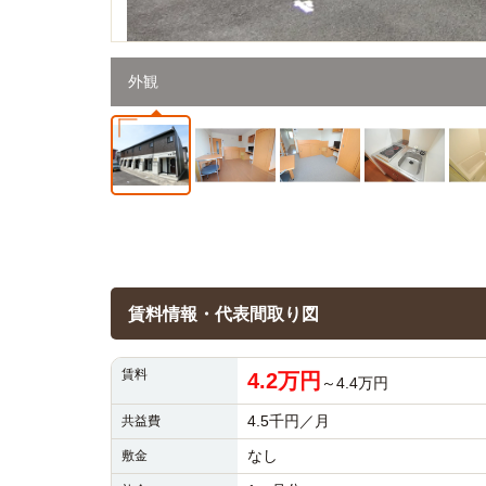
外観
賃料情報・代表間取り図
賃料
4.2万円
～4.4万円
4.5千円／月
共益費
なし
敷金