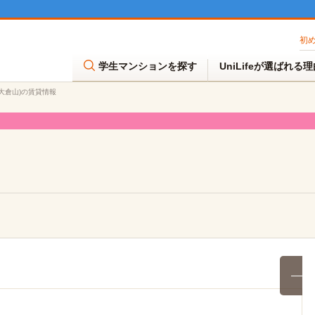
初
学生マンションを探す
UniLifeが選ばれる
ア大倉山)の賃貸情報
満