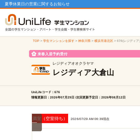
夏季休業日の営業に関するお知らせ
TOP
>
学生マンションを探す
>
神奈川県
>
横浜市港北区
>
676(レジディ
来春入居予約受付
レジディアオオクラヤマ
レジディア大倉山
UniLifeコード：676
情報更新日：2026年07月29日 /次回更新予定日：2026年08月12日
満室（空室待ち）
2026/07/29 AM 06:39現在