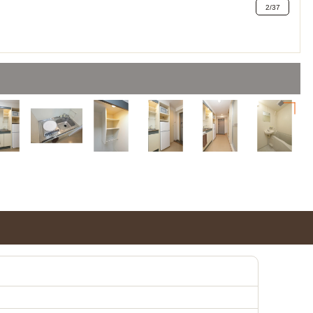
2
/
37