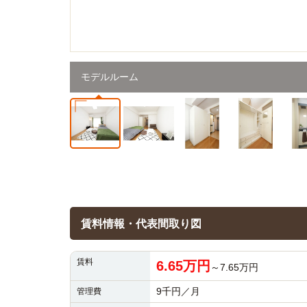
モデルルーム
賃料情報・代表間取り図
賃料
6.65万円
～7.65万円
9千円／月
管理費