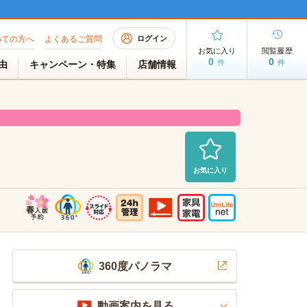
めての方へ
よくあるご質問
ログイン
お気に入り
閲覧履歴
0
0
件
件
理由
キャンペーン・特集
店舗情報
お気に入り
室（空室待ち）
2026/07/29 AM 06:39現在
360度パノラマ
動画案内を見る