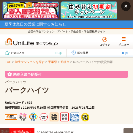
夏季休業日の営業に関するお知らせ
全国の学生マンション・アパート・学生会館・学生寮検索サイト
メニュー
ログイン
0
0
件
件
お気に入り
閲覧履歴
TOP
>
学生マンションを探す
>
千葉県
>
船橋市
>
625(パークハイツ)の賃貸情報
来春入居予約受付
パークハイツ
パークハイツ
UniLifeコード：625
情報更新日：2026年07月29日 /次回更新予定日：2026年08月12日
満室（空室待ち）
2026/07/29 AM 06:39現在