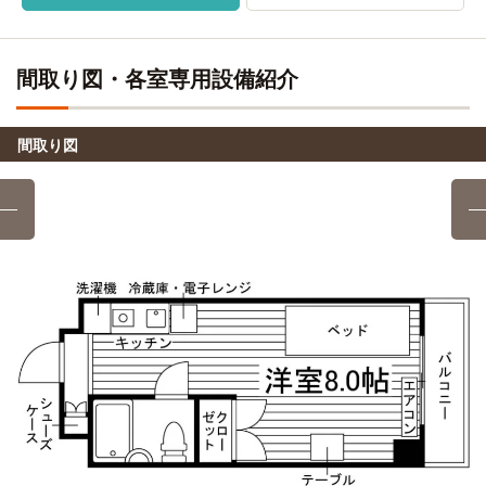
自転車
組合立千葉県自動車大学校
電車
東京医療保健大学(船橋キャンパス)
9分
11分
(約2.0km)
船橋→（JR総武線快速11分）→稲毛
間取り図・各室専用設備紹介
IPU・環太平洋大学(東京キャンパス)
自転車
14分
イーストウエスト外国語専門学校
電車
11分
千葉工業大学(津田沼キャンパス)
電車
間取り図
船橋→（JR総武線快速11分）→稲毛
5分
船橋 →（JR総武線5分）→ 津田沼
専門学校国際理工カレッジ
電車
11分
千葉工業大学(大学院)
電車
船橋→（JR総武線快速11分）→稲毛
5分
船橋 → (JR総武線5分) → 津田沼
東京文化ブライダル専門学校
電車
14分
千葉大学(大学院)
電車
船橋→（JR総武線14分）→小岩
5分
船橋→（JR総武線5分）→津田沼
千葉情報経理専門学校
電車
15分
昭和学院短期大学
電車
船橋→（JR総武線快速15分）→千葉
7分
船橋→（JR総武線7分）→本八幡