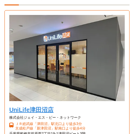
大原医療保育福祉専門学校千葉校
電車
15分
船橋→（JR総武線快速15分）→千葉
ミス・パリ・ビューティ専門学校(東京校)
電車
1Rタイプ
Bタイプ
15分
1R 22㎡〜22㎡
1K 22㎡〜22㎡
船橋→（JR総武線快速15分）→千葉
UniLife津田沼店
株式会社ジェイ・エス・ビー・ネットワーク
ＪＲ総武線「津田沼」駅北口より徒歩3分
京成松戸線「新津田沼」駅南口より徒歩4分
千葉県船橋市前原西2丁目19-1津田沼ビート3階