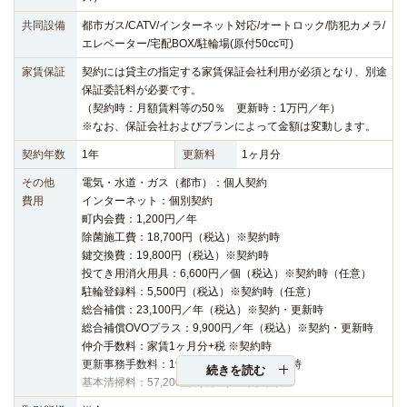
共同設備
都市ガス/CATV/インターネット対応/オートロック/防犯カメラ/
エレベーター/宅配BOX/駐輪場(原付50cc可)
家賃保証
契約には貸主の指定する家賃保証会社利用が必須となり、別途
保証委託料が必要です。
（契約時：月額賃料等の50％ 更新時：1万円／年）
※なお、保証会社およびプランによって金額は変動します。
契約年数
1年
更新料
1ヶ月分
その他
電気・水道・ガス（都市）：個人契約
費用
インターネット：個別契約
町内会費：1,200円／年
除菌施工費：18,700円（税込）※契約時
鍵交換費：19,800円（税込）※契約時
投てき用消火用具：6,600円／個（税込）※契約時（任意）
駐輪登録料：5,500円（税込）※契約時（任意）
総合補償：23,100円／年（税込）※契約・更新時
総合補償OVOプラス：9,900円／年（税込）※契約・更新時
仲介手数料：家賃1ヶ月分+税 ※契約時
更新事務手数料：19,800円（税込）※更新時
続きを読む
基本清掃料：57,200円（税込）※契約時