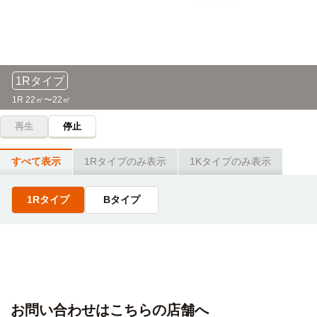
国際トラベル・ホテル・ブライダル専門学校
電車
15分
日本大学短期大学部(船橋キャンパス)
電車
船橋→（JR総武線快速15分）→千葉
9分
東海神→（東葉高速鉄道線9分）→船橋日大前
ちば愛犬動物フラワー学園
電車
1Rタイプ
15分
東都大学(幕張キャンパス)
電車
1R 22㎡〜22㎡
船橋→（JR総武線快速15分）→千葉
9分
京成船橋→（京成本線特急4分）→京成津田沼（3分）→（京
再生
停止
【立志舎】東京IT会計公務員専門学校千葉校
成千葉線2分）→京成幕張本郷
電車
15分
すべて表示
1Rタイプのみ表示
1Kタイプのみ表示
船橋→（JR総武線快速15分）→千葉
敬愛大学(稲毛キャンパス)
電車
11分
千葉医療秘書＆IT専門学校
船橋→（JR総武線快速11分）→稲毛
電車
1Rタイプ
Bタイプ
15分
船橋→（JR総武線快速15分）→千葉
神田外語大学
電車
11分
千葉ビューティー＆ブライダル専門学校
船橋→（JR総武線11分）→幕張
電車
15分
船橋→（JR総武線快速15分）→千葉
お問い合わせはこちらの店舗へ