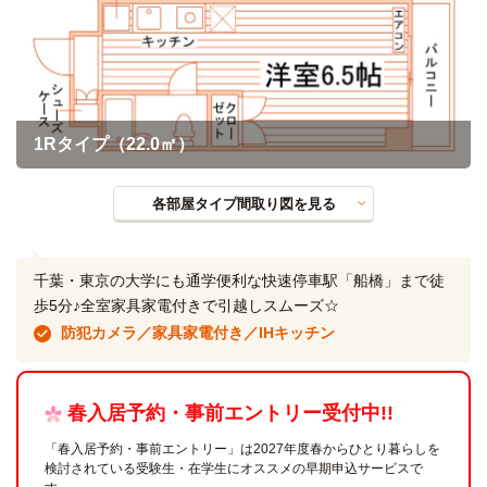
1Rタイプ（22.0㎡）
各部屋タイプ間取り図を見る
千葉・東京の大学にも通学便利な快速停車駅「船橋」まで徒
歩5分♪全室家具家電付きで引越しスムーズ☆
防犯カメラ／家具家電付き／IHキッチン
春入居予約・事前エントリー受付中!!
「春入居予約・事前エントリー」は2027年度春からひとり暮らしを
検討されている受験生・在学生にオススメの早期申込サービスで