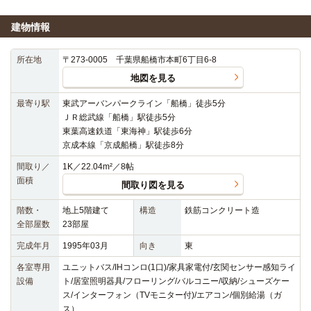
建物情報
所在地
〒273-0005 千葉県船橋市本町6丁目6-8
地図を見る
最寄り駅
東武アーバンパークライン「船橋」徒歩5分
ＪＲ総武線「船橋」駅徒歩5分
東葉高速鉄道「東海神」駅徒歩6分
京成本線「京成船橋」駅徒歩8分
間取り／
1K／22.04m²／8帖
面積
間取り図を見る
階数・
地上5階建て
構造
鉄筋コンクリート造
全部屋数
23部屋
完成年月
1995年03月
向き
東
各室専用
ユニットバス/IHコンロ(1口)/家具家電付/玄関センサー感知ライ
設備
ト/居室照明器具/フローリング/バルコニー/収納/シューズケー
ス/インターフォン（TVモニター付)/エアコン/個別給湯（ガ
ス）