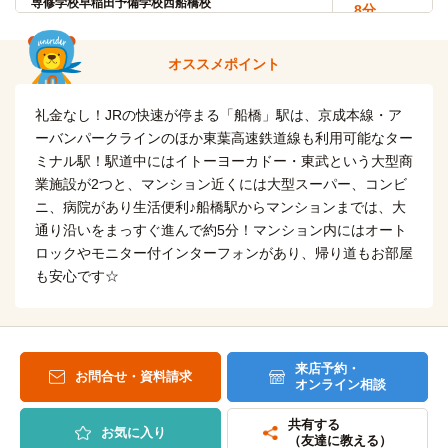
専修学校早稲田予備学校西船橋校
8分
日本大学(経済学部)
電車
(約1.8km)
40分
船橋→（JR総武線3分）→西船橋
船橋→（JR総武線40分）→水道橋
オススメポイント
船橋市立看護専門学校
電車
日本大学(法学部)
電車
4分
礼金なし！JRの快速が停まる「船橋」駅は、京成本線・ア
40分
ーバンパークラインのほか東葉高速鉄道線も利用可能なター
船橋→（東武アーバンパークライン4分）→塚田
船橋→（JR総武線40分）→水道橋
ミナル駅！駅道中にはイトーヨーカドー・東武という大型商
習志野調理師専門学校
業施設が2つと、マンション近くには大型スーパー、コンビ
電車
東京理科大学(神楽坂キャンパス・富士見校舎)
電車
6分
ニ、病院があり生活便利♪船橋駅からマンションまでは、大
42分
京成船橋→（京成本線6分）→京成津田沼
通り沿いをまっすぐ進んで約5分！マンション内にはオート
船橋→（JR総武線42分）→飯田橋
ロックやモニター付インターフォンがあり、帰り道もお部屋
東京動物専門学校
電車
も安心です☆
法政大学(市ケ谷キャンパス)
電車
8分
42分
東海神→（東葉高速鉄道8分）→船橋日大前
船橋→（JR総武線42分）→飯田橋
組合立千葉美容専門学校
電車
来店予約・
千葉大学(西千葉キャンパス)
電車
お問合せ・資料請求
9分
オンライン相談
19分
船橋→（JR総武線9分）→幕張本郷
船橋→（JR総武線19分）→西千葉
共有する
お気に入り
（友達に教える）