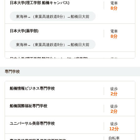
日本大学(理工学部 船橋キャンパス)
電車
8分
東海神→（東葉高速鉄道8分）→船橋日大前
日本大学(薬学部)
電車
8分
東海神→（東葉高速鉄道8分）→船橋日大前
日本大学(理工学部 駿河台キャンパス／歯学部)
電車
38分
専門学校
船橋→（JR総武線38分）→御茶ノ水
日本大学(生産工学部 津田沼キャンパス)
電車
船橋情報ビジネス専門学校
徒歩
12分
2分
京成船橋→（京成本線快速12分）→京成大久保
船橋国際福祉専門学校
徒歩
2分
日本大学(生産工学部 実籾キャンパス)
電車
12分
ユニバーサル美容専門学校
徒歩
12分
京成船橋 → (京成本線快速12分) → 実籾
自転車