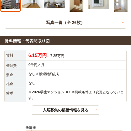
写真一覧（全
26
枚）
賃料情報・代表間取り図
6.15万円
賃料
～7.35万円
9千円／月
管理費
なし※禁煙特約あり
敷金
なし
礼金
※2026学生マンションBOOK掲載条件より変更となっていま
備考
す。
入居募集の部屋情報を見る