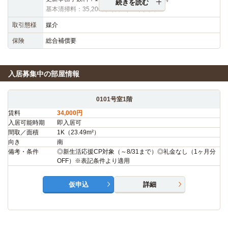
続きを読む
基本清掃料：35,200円（税込）※契約時
取引態様
媒介
保険
総合補償要
入居募集中の部屋情報
0101号室1階
賃料
34,000円
入居可能時期
即入居可
間取／面積
1K（23.49m²）
向き
南
備考・条件
◎新生活応援CP対象（～8/31まで）◎礼金なし（1ヶ月分
OFF）※表記条件より適用
仮申込
詳細