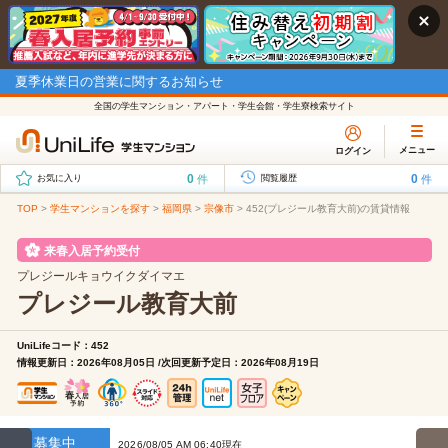
夏季休業日の営業に関するお知らせ
全国の学生マンション・アパート・学生会館・学生寮検索サイト
メニュー
ログイン
0
0
件
件
お気に入り
閲覧履歴
TOP
>
学生マンションを探す
>
福岡県
>
宗像市
>
452(プレジール教育大前)の賃貸情報
来春入居予約受付
プレジールキョウイクダイマエ
プレジール教育大前
UniLifeコード：452
情報更新日：2026年08月05日 /次回更新予定日：2026年08月19日
募集中
2026/08/05 AM 06:40現在