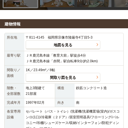
建物情報
所在地
〒811-4145 福岡県宗像市陵厳寺4丁目5-3
地図を見る
最寄り駅
ＪＲ鹿児島本線「教育大前」駅徒歩4分
ＪＲ鹿児島本線「赤間」駅自転車9分(約2.0km)
間取り／
1K／23.49m²／8帖
面積
間取り図を見る
階数・
地上3階建て
構造
鉄筋コンクリート造
全部屋数
21部屋
完成年月
1997年02月
向き
南
各室専用
セパレート（バス・トイレ）/洗濯機/洗濯機置場(室内)/ガスコ
設備
ンロ(1口)/冷蔵庫（２ドア）/居室照明器具/フローリング/バル
コニー/吊棚/シューズケース/収納/インターフォン/防犯ディン