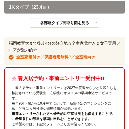
1Kタイプ（23.4㎡）
各部屋タイプ間取り図を見る
福岡教育大まで徒歩4分の好立地☆全室家電付き＆女子専用フ
ロアが魅力的☆
全室家電付き／保護者用無料P／全室南向き
春入居予約・事前エントリー受付中!!
「春入居予約・事前エントリー」は2027年度春からひとり暮らしを
検討されている受験生・在学生にオススメの早期申込サービスで
す。
毎年9月下旬から10月中旬にかけて、新築予定のマンションを含
め、翌春に入居可能な部屋情報が出揃います。
事前エントリーされた方へ優先的に空室状況をお伝えすることで、
ご希望条件の部屋を早期に申込むことができます。
ご希望の方は、下記のフォームよりお申込みください。