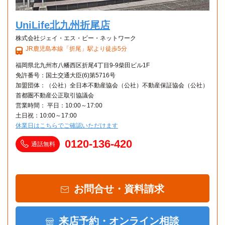
UniLife北九州折尾店
株式会社ジェイ・エス・ビー・ネットワーク
JR鹿児島本線「折尾」駅より徒歩5分
福岡県北九州市八幡西区折尾4丁目9-9柴田ビル1F
免許番号：国土交通大臣(6)第5716号
加盟団体：（公社）全日本不動産協会（公社）不動産保証協会（公社）
首都圏不動産公正取引協議会
営業時間： 平日：10:00～17:00
土日祝：10:00～17:00
休業日はこちらでご確認いただけます
0120-136-420
通話無料
お問合せ・資料請求
来店予約・オンライン相談