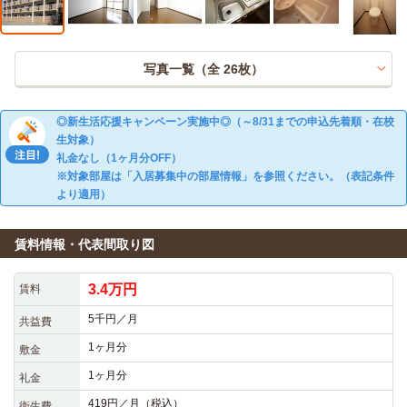
写真一覧（全
26
枚）
◎新生活応援キャンペーン実施中◎（～8/31までの申込先着順・在校
生対象）
礼金なし（1ヶ月分OFF）
※対象部屋は「入居募集中の部屋情報」を参照ください。（表記条件
より適用）
賃料情報・代表間取り図
3.4万円
賃料
5千円／月
共益費
1ヶ月分
敷金
1ヶ月分
礼金
419円／月（税込）
衛生費