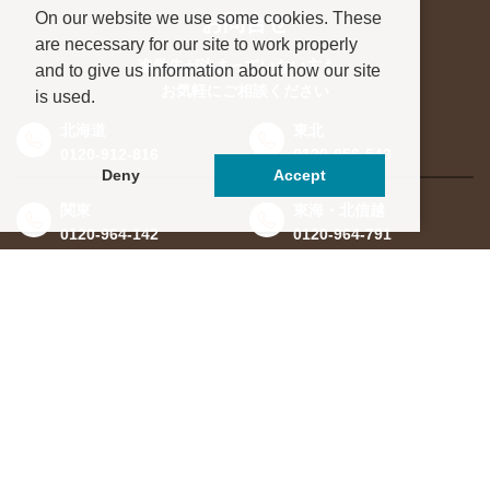
On our website we use some cookies. These
お問合せ
are necessary for our site to work properly
進学先が決まっていない方も、
and to give us information about how our site
お気軽にご相談ください
is used.
北海道
東北
0120-912-816
0120-956-543
Deny
Accept
関東
東海・北信越
0120-964-142
0120-964-791
京都・滋賀
大阪・兵庫
0120-952-924
0120-351-830
中国・四国
九州・沖縄
0120-923-715
0120-912-781