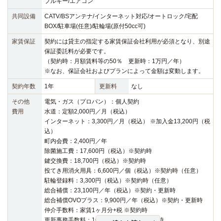
プルキー/エアコン
共同設備
CATV/BSアンテナ/インターネット対応/オートロック/宅配
BOX/駐車場(任意)/駐輪場(原付50cc可)
家賃保証
契約には貸主の指定する家賃保証会社利用が必須となり、別途
保証委託料が必要です。
（契約時：月額賃料等の50％ 更新時：1万円／年）
※なお、保証会社およびプランによって金額は変動します。
契約年数
1年
更新料
なし
その他
電気・ガス（プロパン）：個人契約
費用
水道：定額2,000円／月（税込）
インターネット：3,300円／月（税込） ※加入金13,200円（税
込）
町内会費：2,400円／年
除菌施工費：17,600円（税込）※契約時
鍵交換費：18,700円（税込）※契約時
投てき用消火用具：6,600円／個（税込）※契約時（任意）
駐輪登録料：3,300円（税込）※契約時（任意）
総合補償：23,100円／年（税込）※契約・更新時
総合補償OVOプラス：9,900円／年（税込）※契約・更新時
仲介手数料：家賃1ヶ月分+税 ※契約時
更新事務手数料：16,500円（税込）※更新時