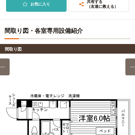
共有する
(約3.8km)
お気に入り
『柚須』→（JR篠栗線7分）→『博多』→（福岡市営七隈線7
（友達に教える）
分）→『薬院』→（西鉄天神大牟田線14分）→『二日市』
福岡ビューティーアート専門学校
電車
→（西鉄太宰府線6分）→『太宰府』
7分
『柚須』→（JR福北ゆたか線7分）→『博多』
間取り図・各室専用設備紹介
日本経済大学(福岡キャンパス)
電車
61分
福岡リゾートアンドスポーツ専門学校
電車
『柚須』→（JR篠栗線7分）→『博多』→（福岡市営七隈線7
7分
間取り図
分）→『薬院』→（西鉄天神大牟田線14分）→『二日市』
→（西鉄太宰府線6分）→『太宰府』
『柚須』→（JR福北ゆたか線7分）→『博多』
福岡こども短期大学
電車
福岡医療秘書福祉＆IT専門学校
電車
61分
7分
『柚須』→（JR篠栗線7分）→『博多』→（福岡市営七隈線7
『柚須』→（JR福北ゆたか線7分）→『博多』
分）→『薬院』→（西鉄天神大牟田線14分）→『二日市』
→（西鉄太宰府線6分）→『太宰府』
福岡こども専門学校
電車
7分
福岡女学院大学
バス＋電車
『柚須』→（JR福北ゆたか線7分）→『博多』
83分
『柚須』→（JR篠栗線7分）→『博多』→（バス48分）
福岡ブライダル＆ホテル観光専門学校
電車
→『福岡女学院』
7分