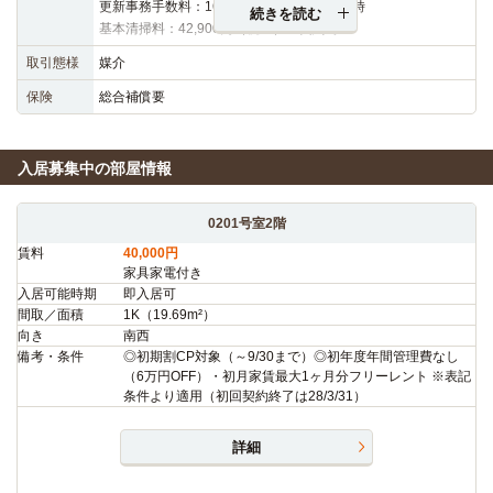
更新事務手数料：16,500円（税込）※更新時
続きを読む
基本清掃料：42,900円（税込）※契約時
取引態様
媒介
保険
総合補償要
入居募集中の部屋情報
0201号室2階
賃料
40,000円
家具家電付き
入居可能時期
即入居可
間取／面積
1K（19.69m²）
向き
南西
備考・条件
◎初期割CP対象（～9/30まで）◎初年度年間管理費なし
（6万円OFF）・初月家賃最大1ヶ月分フリーレント ※表記
条件より適用（初回契約終了は28/3/31）
詳細