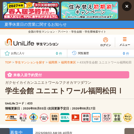
夏季休業日の営業に関するお知らせ
全国の学生マンション・アパート・学生会館・学生寮検索サイト
メニュー
ログイン
0
0
件
件
お気に入り
閲覧履歴
TOP
>
学生マンションを探す
>
福岡県
>
福岡市東区
>
433(学生会館 ユニエトワール福岡松田
来春入居予約受付
ガクセイカイカンユニエトワールフクオカマツダワン
学生会館 ユニエトワール福岡松田Ⅰ
UniLifeコード：433
情報更新日：2026年08月03日 /次回更新予定日：2026年08月17日
募集中
2026/08/03 AM 06:40現在