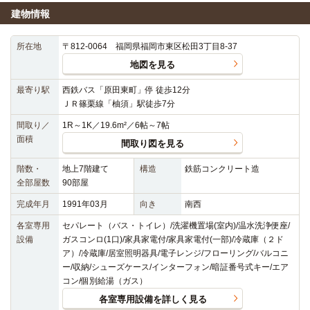
建物情報
所在地
〒812-0064 福岡県福岡市東区松田3丁目8-37
地図を見る
最寄り駅
西鉄バス「原田東町」停 徒歩12分
ＪＲ篠栗線「柚須」駅徒歩7分
間取り／
1R～1K／19.6m²／6帖～7帖
面積
間取り図を見る
階数・
地上7階建て
構造
鉄筋コンクリート造
全部屋数
90部屋
完成年月
1991年03月
向き
南西
各室専用
セパレート（バス・トイレ）/洗濯機置場(室内)/温水洗浄便座/
設備
ガスコンロ(1口)/家具家電付/家具家電付(一部)/冷蔵庫（２ド
ア）/冷蔵庫/居室照明器具/電子レンジ/フローリング/バルコニ
ー/収納/シューズケース/インターフォン/暗証番号式キー/エア
コン/個別給湯（ガス）
各室専用設備を詳しく見る