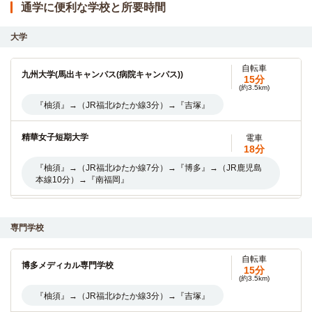
通学に便利な学校と所要時間
大学
自転車
九州大学(馬出キャンパス(病院キャンパス))
15分
(約3.5km)
『柚須』→（JR福北ゆたか線3分）→『吉塚』
精華女子短期大学
電車
18分
『柚須』→（JR福北ゆたか線7分）→『博多』→（JR鹿児島
本線10分）→『南福岡』
香蘭女子短期大学
電車
29分
専門学校
電車：『柚須』→（JR篠栗線6分）→『博多』→（福岡市営
七隈線7分）→『薬院』→（西鉄天神大牟田線2分）→『大
自転車
博多メディカル専門学校
橋』
15分
(約3.5km)
『柚須』→（JR福北ゆたか線3分）→『吉塚』
純真学園大学
電車
29分