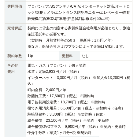
共同設備
プロパンガス/BSアンテナ/CATV/インターネット対応/オートロ
ック/防犯カメラ/エントランス防犯モニター/エレベーター/自動
販売機/宅配BOX/駐車場(任意)/駐輪場(原付50cc可)
家賃保証
契約には貸主の指定する家賃保証会社利用が必須となり、別途
保証委託料が必要です。
（契約時：月額賃料等の50％ 更新時：1万円／年）
※なお、保証会社およびプランによって金額は変動します。
契約年数
1年
更新料
なし
その他
電気・ガス（プロパン）：個人契約
費用
水道：定額2,933円／月（税込）
インターネット：3,300円／月（税込） ※加入金13,200円（税
込）
町内会費：2,400円／年
除菌施工費：17,600円（税込）※契約時
電子錠初期設定費：18,700円（税込）※契約時
投てき用消火用具：6,600円／個（税込）※契約時（任意）
駐輪登録料：3,300円（税込）※契約時（任意）
総合補償：23,100円／年（税込）※契約・更新時
総合補償OVOプラス：9,900円／年（税込）※契約・更新時
仲介手数料：家賃1ヶ月分+税 ※契約時