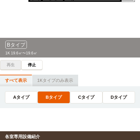
『柚須』→（JR福北ゆたか線7分）→『博多』
公務員ビジネス専門学校
電車
7分
『柚須』→（JR福北ゆたか線7分）→『博多』
専門学校福岡リハビリテーション大学校
電車
Bタイプ
7分
1K 19.6㎡〜19.6㎡
『柚須』→（JR福北ゆたか線7分）→『博多』
再生
停止
専門学校ビジョナリーアーツ(福岡校)
電車
7分
すべて表示
1Kタイプのみ表示
『柚須』→（JR福北ゆたか線7分）→『博多』
Aタイプ
Bタイプ
Cタイプ
Dタイプ
専門学校日本デザイナー学院(九州校)
電車
7分
『柚須』→（JR福北ゆたか線7分）→『博多』
代々木アニメーション学院(福岡校)
その他
20分
各室専用設備紹介