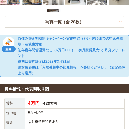
写真一覧（全
28
枚）
◎住み替え初期割キャンペーン実施中◎（7/6～9/30までの申込先着
順・在校生対象）
初年度年間管理費なし（6万円OFF）・初月家賃最大1ヶ月分フリーレ
ント
※初回契約終了は2028年3月31日
※対象部屋は「入居募集中の部屋情報」を参照ください。（表記条件
より適用）
賃料情報・代表間取り図
4万円
賃料
～4.05万円
6万円／年
管理費
なし※禁煙特約あり
敷金