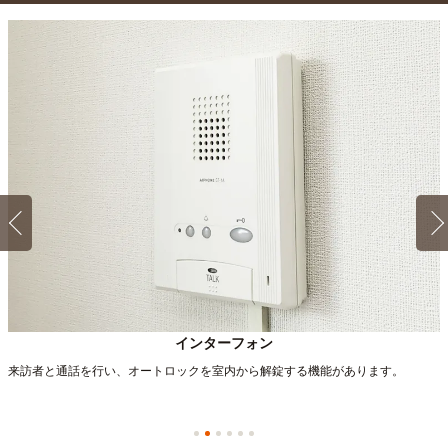
徒歩7分→柚須駅→（JR福北ゆたか線6分）→博多駅→徒歩7
分
自転車
福岡医健・スポーツ専門学校
20分
(約4.8km)
電車：『柚須』→（JR福北ゆたか線7分）→『博多』バス：
『博多駅シティ銀行前F』→（西鉄バス約13分）→『石城
Aタイプ
町』
1K 19.6㎡〜19.6㎡
自転車
武田塾医進館(福岡校)
17分
(約4.0km)
自転車
福岡情報ITクリエイター専門学校
18分
(約4.2km)
インターフォン
来訪者と通話を行い、オートロックを室内から解錠する機能があります。