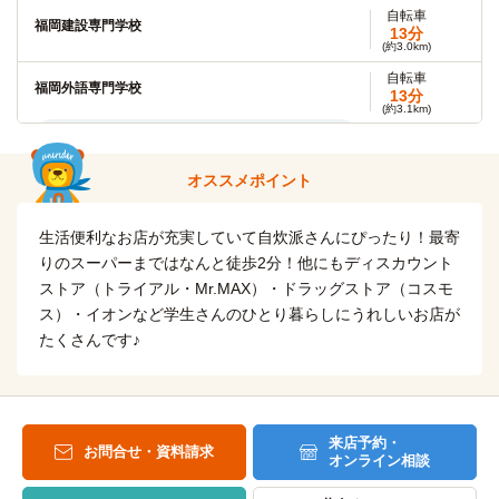
自転車
福岡建設専門学校
電車：『柚須』→（JR篠栗線6分）→『博多』→（福岡市営
13分
七隈線7分）→『薬院』→（西鉄天神大牟田線2分）→『大
(約3.0km)
橋』
自転車
福岡外語専門学校
13分
(約3.1km)
福岡国際医療福祉大学
電車
31分
『柚須』→（JR福北ゆたか線3分）→『吉塚』
『柚須』→（ＪＲ福北ゆたか線7分）→『博多』→（地下鉄空
自転車
オススメポイント
港線16分）→『藤崎』
福岡介護福祉専門学校
15分
(約3.4km)
第一薬科大学
生活便利なお店が充実していて自炊派さんにぴったり！最寄
電車
『柚須』→（JR福北ゆたか線3分）→『吉塚』
32分
りのスーパーまではなんと徒歩2分！他にもディスカウント
柚須→（JR篠栗線6分）→博多→（福岡市営七隈線7分）→薬
ストア（トライアル・Mr.MAX）・ドラッグストア（コスモ
麻生塾
電車
院→（西鉄天神大牟田線4分）→高宮
7分
ス）・イオンなど学生さんのひとり暮らしにうれしいお店が
『柚須』→（JR福北ゆたか線7分）→『博多』
たくさんです♪
九州大学(大橋キャンパス)
電車
36分
自転車
専門学校麻生工科自動車大学校
17分
『柚須』→（JR篠栗線7分）→『博多』→（福岡市営七隈線7
(約4.0km)
分）→『薬院』→（西鉄天神大牟田線7分）→『大橋』
『柚須』→（JR福北ゆたか線7分）→『博多』
来店予約・
お問合せ・資料請求
オンライン相談
筑紫女学園大学
電車
自転車
麻生リハビリテーション大学校
61分
16分