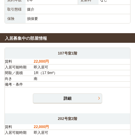
取引態様
媒介
保険
損保要
入居募集中の部屋情報
107号室1階
賃料
22,000円
入居可能時期
即入居可
間取／面積
1R（17.9m²）
向き
南
備考・条件
詳細
202号室2階
賃料
22,000円
入居可能時期
即入居可