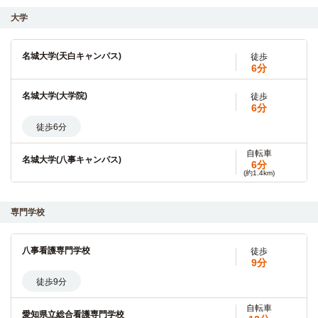
大学
名城大学(天白キャンパス)
徒歩
6分
名城大学(大学院)
徒歩
6分
徒歩6分
自転車
名城大学(八事キャンパス)
6分
(約1.4km)
自転車
中京大学(名古屋キャンパス)
8分
専門学校
(約1.7km)
中京大学(大学院)
自転車
八事看護専門学校
8分
徒歩
9分
自転車8分（約1,700m）
徒歩9分
自転車
東海学園大学(名古屋キャンパス)
13分
自転車
愛知県立総合看護専門学校
(約2.9km)