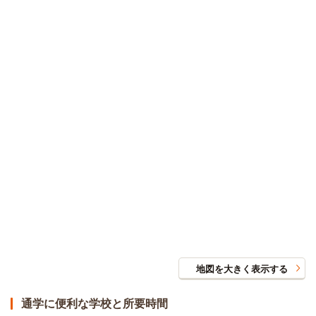
向き
南
備考・条件
詳細
303号室3階
賃料
22,000円
入居可能時期
即入居可
間取／面積
1R（17.9m²）
向き
南
備考・条件
詳細
地図を大きく表示する
通学に便利な学校と所要時間