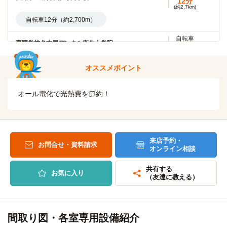
12分
(約2.7km)
自転車
南山大学(大学院)
自転車12分（約2,700m）
13分
(約2.9km)
自転車
自転車13分（約2,900m）
専門学校名古屋デンタル衛生士学院
13分
(約3.1km)
自転車
南山大学
自転車13分（約3,100m）
13分
オススメポイント
(約2.9km)
自転車13分（約2,900m）
東海医療工学専門学校
電車
オール電化で光熱費を節約！
20分
自転車
豊田工業大学
塩釜口→地下鉄鶴舞線7分→赤池（停車2分）→名鉄豊田線11
13分
(約3.1km)
分→三好ケ丘
自転車13分（約3,100m）
来店予約・
お問合せ・資料請求
オンライン相談
自転車
名古屋大学(東山キャンパス)
14分
(約3.2km)
共有する
お気に入り
自転車14分（約3,200m）
（友達に教える）
間取り図・各室専用設備紹介