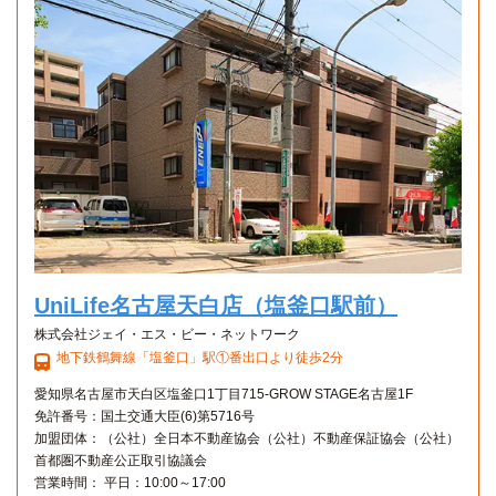
1Rタイプ
1R 18.45㎡〜18.45㎡
UniLife名古屋天白店（塩釜口駅前）
株式会社ジェイ・エス・ビー・ネットワーク
地下鉄鶴舞線「塩釜口」駅①番出口より徒歩2分
愛知県名古屋市天白区塩釜口1丁目715-GROW STAGE名古屋1F
免許番号：国土交通大臣(6)第5716号
加盟団体：（公社）全日本不動産協会（公社）不動産保証協会（公社）
首都圏不動産公正取引協議会
営業時間： 平日：10:00～17:00