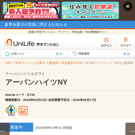
夏季休業日の営業に関するお知らせ
全国の学生マンション・アパート・学生会館・学生寮検索サイト
メニュー
ログイン
0
0
件
件
お気に入り
閲覧履歴
TOP
>
学生マンションを探す
>
愛知県
>
名古屋市天白区
>
E743(アーバンハイツNY)の賃貸情
アーバンハイツエヌワイ
アーバンハイツNY
UniLifeコード：E743
情報更新日：2026年08月03日 /次回更新予定日：2026年08月17日
募集中
2026/08/03 AM 11:56現在