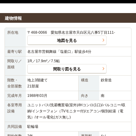
建物情報
所在地
〒468-0066 愛知県名古屋市天白区元八事5丁目111-
地図を見る
最寄り駅
名古屋市営鶴舞線「塩釜口」駅徒歩4分
間取り／
1R／17.9m²／7.5帖
面積
間取り図を見る
階数・
地上3階建て
構造
鉄骨造
全部屋数
21部屋
完成年月
1988年03月
向き
南
各室専用
ユニットバス/洗濯機置場(室外)/IHコンロ(1口)/バルコニー/収
設備
納/インターフォン（TVモニター付)/エアコン/個別給湯（電
気）/オール電化(ガス無し)
共同設備
駐輪場
契約年数
2年
更新料
なし