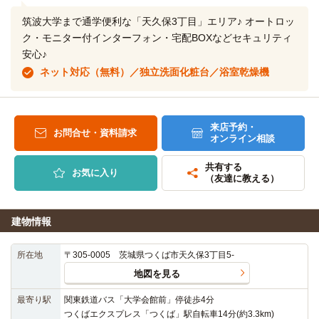
筑波大学まで通学便利な「天久保3丁目」エリア♪ オートロッ
ク・モニター付インターフォン・宅配BOXなどセキュリティ
安心♪
ネット対応（無料）／独立洗面化粧台／浴室乾燥機
来店予約・
お問合せ・資料請求
オンライン相談
共有する
お気に入り
（友達に教える）
建物情報
所在地
〒305-0005 茨城県つくば市天久保3丁目5-
地図を見る
最寄り駅
関東鉄道バス「大学会館前」停徒歩4分
つくばエクスプレス「つくば」駅自転車14分(約3.3km)