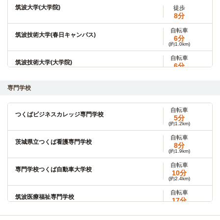
筑波大学(大学院)
徒歩
8分
自転車
筑波技術大学(春日キャンパス)
6分
(約1.0km)
自転車
筑波技術大学(大学院)
6分
(約1.1km)
自転車
専門学校
筑波技術大学(天久保キャンパス)
6分
(約1.1km)
自転車
自転車
つくばビジネスカレッジ専門学校
日本国際学園大学(つくばキャンパス)
5分
10分
(約1.2km)
(約2.0km)
自転車
茨城県立つくば看護専門学校
8分
(約1.9km)
自転車
専門学校つくば自動車大学校
10分
(約2.4km)
自転車
筑波医療福祉専門学校
17分
(約3.3km)