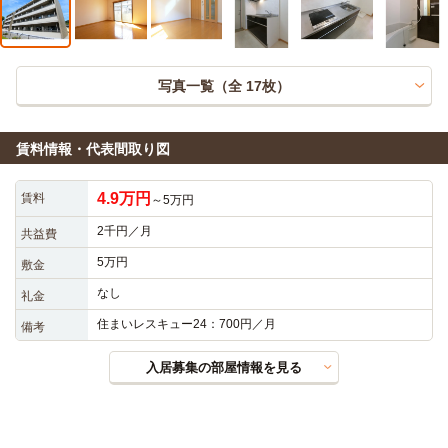
写真一覧（全
17
枚）
賃料情報・代表間取り図
4.9万円
賃料
～5万円
2千円／月
共益費
5万円
敷金
なし
礼金
住まいレスキュー24：700円／月
備考
入居募集の部屋情報を見る