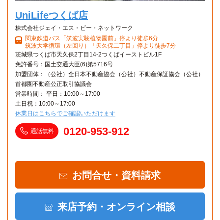
UniLifeつくば店
株式会社ジェイ・エス・ビー・ネットワーク
関東鉄道バス「筑波実験植物園前」停より徒歩6分
筑波大学循環（左回り）「天久保二丁目」停より徒歩7分
茨城県つくば市天久保2丁目14-2つくばイーストビル1F
免許番号：国土交通大臣(6)第5716号
加盟団体：（公社）全日本不動産協会（公社）不動産保証協会（公社）
首都圏不動産公正取引協議会
営業時間： 平日：10:00～17:00
土日祝：10:00～17:00
休業日はこちらでご確認いただけます
0120-953-912
通話無料
お問合せ・資料請求
来店予約・オンライン相談