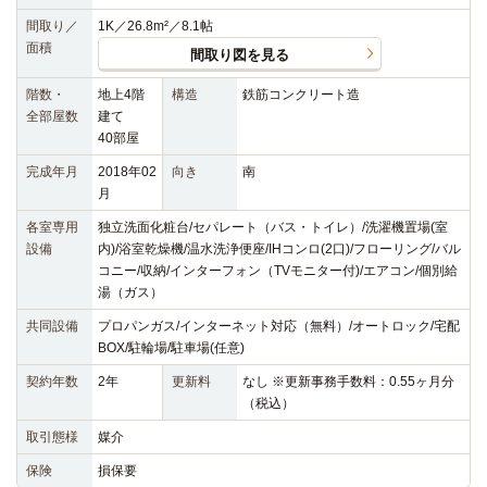
間取り／
1K／26.8m²／8.1帖
面積
間取り図を見る
階数・
地上4階
構造
鉄筋コンクリート造
全部屋数
建て
40部屋
完成年月
2018年02
向き
南
月
各室専用
独立洗面化粧台/セパレート（バス・トイレ）/洗濯機置場(室
設備
内)/浴室乾燥機/温水洗浄便座/IHコンロ(2口)/フローリング/バル
コニー/収納/インターフォン（TVモニター付)/エアコン/個別給
湯（ガス）
共同設備
プロパンガス/インターネット対応（無料）/オートロック/宅配
BOX/駐輪場/駐車場(任意)
契約年数
2年
更新料
なし ※更新事務手数料：0.55ヶ月分
（税込）
取引態様
媒介
保険
損保要