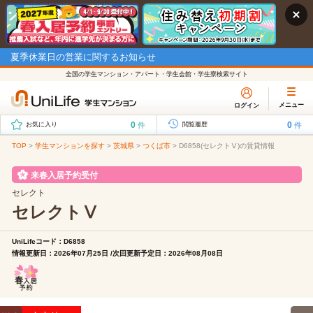
夏季休業日の営業に関するお知らせ
全国の学生マンション・アパート・学生会館・学生寮検索サイト
メニュー
ログイン
0
0
件
件
お気に入り
閲覧履歴
TOP
>
学生マンションを探す
>
茨城県
>
つくば市
>
D6858(セレクトⅤ)の賃貸情報
来春入居予約受付
セレクト
セレクトⅤ
UniLifeコード：D6858
情報更新日：2026年07月25日 /次回更新予定日：2026年08月08日