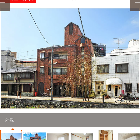
1
/
24
外観