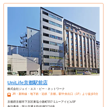
Bタイプ
1K 16.85㎡〜16.85㎡
UniLife京都駅前店
株式会社ジェイ・エス・ビー・ネットワーク
JR・新幹線・地下鉄・近鉄「京都」駅中央出口（1F）より徒歩5分
京都府京都市下京区東塩小路町557-1ユーアイビル5F
免許番号：国土交通大臣(6)第5716号