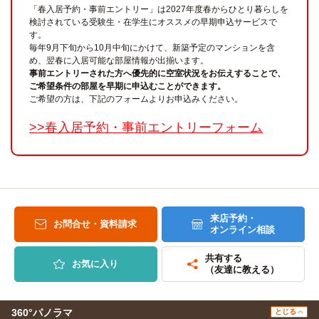
「春入居予約・事前エントリー」は2027年度春からひとり暮らしを
検討されている受験生・在学生にオススメの早期申込サービスで
す。
毎年9月下旬から10月中旬にかけて、新築予定のマンションを含
め、翌春に入居可能な部屋情報が出揃います。
事前エントリーされた方へ優先的に空室状況をお伝えすることで、
ご希望条件の部屋を早期に申込むことができます。
ご希望の方は、下記のフォームよりお申込みください。
>>春入居予約・事前エントリーフォーム
来店予約・
お問合せ・資料請求
オンライン相談
共有する
お気に入り
（友達に教える）
360°パノラマ
とじる