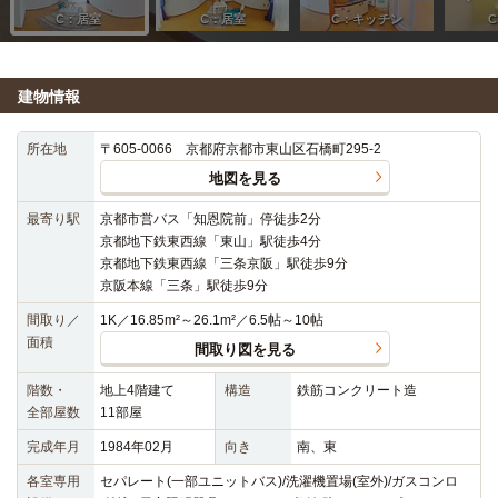
建物情報
所在地
〒605-0066 京都府京都市東山区石橋町295-2
地図を見る
最寄り駅
京都市営バス「知恩院前」停徒歩2分
京都地下鉄東西線「東山」駅徒歩4分
京都地下鉄東西線「三条京阪」駅徒歩9分
京阪本線「三条」駅徒歩9分
間取り／
1K／16.85m²～26.1m²／6.5帖～10帖
面積
間取り図を見る
階数・
地上4階建て
構造
鉄筋コンクリート造
全部屋数
11部屋
完成年月
1984年02月
向き
南、東
各室専用
セパレート(一部ユニットバス)/洗濯機置場(室外)/ガスコンロ