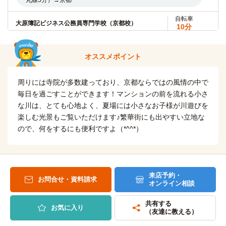
丸線5分）→京都
自転車
京都情報大学院大学(百万遍キャンパス)
自転車
12分
大原簿記ビジネス公務員専門学校（京都校）
10分
(約2.8km)
(約2.3km)
自転車
長浜バイオ大学(河原町学舎)
自転車
12分
京都歯科衛生学院専門学校
10分
オススメポイント
(約2.8km)
(約2.2km)
自転車
京都市立芸術大学
自転車
14分
京都医健専門学校
周りには寺院が多数建っており、京都ならではの風情の中で
10分
(約3.2km)
(約2.2km)
毎日を過ごすことができます！マンションの前を流れる小さ
自転車
京都芸術大学(瓜生山キャンパス)
自転車
な川は、とても心地よく、夏場には小さなお子様が川遊びを
18分
京都デザイン&テクノロジー専門学校
16分
(約4.2km)
楽しむ光景もご覧いただけます♪繁華街にも出やすい立地な
(約3.7km)
自転車
ので、何をするにも便利ですよ（*^^*）
京都芸術大学(大学院)
自転車
18分
京都ホテル観光ブライダル専門学校
6分
(約4.2km)
(約1.3km)
自転車17分（約4,130m）
京都府医師会看護専門学校
電車
11分
来店予約・
京都薬科大学(大学院)
電車
お問合せ・資料請求
オンライン相談
8分
東山→(地下鉄東西線11分)→椥辻
東山→（京都地下鉄東西線8分）→山科
共有する
お気に入り
アミューズ美容専門学校
バス＋電車
（友達に教える）
22分
京都薬科大学
電車