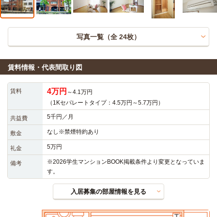
写真一覧（全
24
枚）
賃料情報・代表間取り図
4万円
賃料
～4.1万円
（1Kセパレートタイプ：4.5万円～5.7万円）
5千円／月
共益費
なし※禁煙特約あり
敷金
5万円
礼金
※2026学生マンションBOOK掲載条件より変更となっていま
備考
す。
入居募集の部屋情報を見る