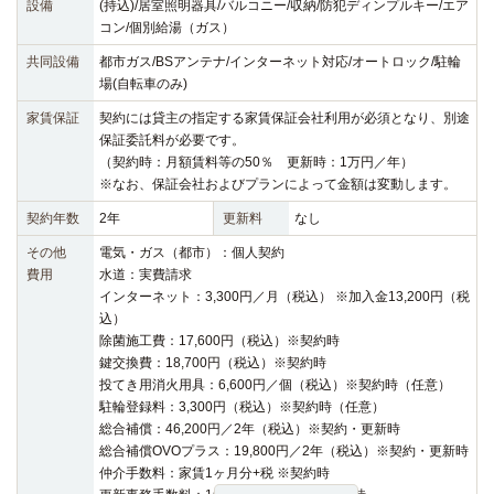
設備
(持込)/居室照明器具/バルコニー/収納/防犯ディンプルキー/エア
コン/個別給湯（ガス）
共同設備
都市ガス/BSアンテナ/インターネット対応/オートロック/駐輪
場(自転車のみ)
家賃保証
契約には貸主の指定する家賃保証会社利用が必須となり、別途
保証委託料が必要です。
（契約時：月額賃料等の50％ 更新時：1万円／年）
※なお、保証会社およびプランによって金額は変動します。
契約年数
2年
更新料
なし
その他
電気・ガス（都市）：個人契約
費用
水道：実費請求
インターネット：3,300円／月（税込） ※加入金13,200円（税
込）
除菌施工費：17,600円（税込）※契約時
鍵交換費：18,700円（税込）※契約時
投てき用消火用具：6,600円／個（税込）※契約時（任意）
駐輪登録料：3,300円（税込）※契約時（任意）
総合補償：46,200円／2年（税込）※契約・更新時
総合補償OVOプラス：19,800円／2年（税込）※契約・更新時
仲介手数料：家賃1ヶ月分+税 ※契約時