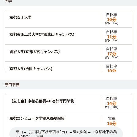
大学
自転車
京都女子大学
10分
(約2.3km)
自転車
京都美術工芸大学(京都東山キャンパス)
11分
(約2.6km)
自転車
龍谷大学(京都大宮キャンパス)
17分
(約4.0km)
自転車
京都大学(吉田キャンパス)
10分
(約2.4km)
自転車
専門学校
京都女子大学(大学院)
10分
(約2.3km)
自転車
自転車
【立志舎】京都公務員&IT会計専門学校
京都大学(大学院)
14分
10分
(約3.3km)
(約2.3km)
自転車
京都コンピュータ学院京都駅前校
電車
京都府立医科大学
11分
15分
(約2.6km)
東山→（京都地下鉄東西線5分）→烏丸御池→（京都地下鉄烏
自転車12分（約2,700ｍ）