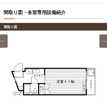
8分
東山→（地下鉄東西線6分）→烏丸御池（7分）→（地下鉄烏
丸線9分）→十条
東山→（京都地下鉄東西線8分）→山科
間取り図・各室専用設備紹介
京都外国語専門学校
徒歩
京都橘大学
電車
11分
12分
間取り図
自転車
東山→（地下鉄東西線12分）→椥辻
河合塾(京都校)
8分
(約1.8km)
京都橘大学(大学院)
電車
自転車
東京アカデミー(京都校)
12分
8分
(約1.7km)
東山→（地下鉄東西線12分）→椥辻
自転車
ヒューマンアカデミー(京都校)
8分
龍谷大学(京都深草キャンパス)
電車
(約1.7km)
21分
自転車
スペースデザインカレッジ(京都校)
東山→（京都地下鉄東西線2分）→三条京阪（5分）→三条
10分
(約2.3km)
（2分）→（京阪本線準急12分）→龍谷大前深草
自転車
四谷学院(京都校)
10分
龍谷大学短期大学部(京都深草キャンパス)
電車
(約2.2km)
21分
自転車10分（約2,200m）
東山→（京都地下鉄東西線2分）→三条京阪（5分）→三条
（2分）→（京阪本線準急12分）→龍谷大前深草
自転車
京都府立陶工高等技術専門校