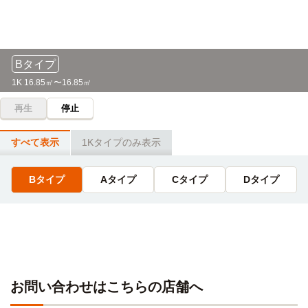
10分
(約2.3km)
自転車
資格ノ学校TAC(京都校)
10分
(約2.2km)
Bタイプ
自転車
京都バレエ専門学校(北白川スタジオ)
11分
1K 16.85㎡〜16.85㎡
(約2.6km)
自転車
再生
停止
京都仏眼鍼灸理療専門学校
12分
(約2.8km)
すべて表示
1Kタイプのみ表示
自転車12分（約2700m）
自転車
京進ランゲージアカデミー(京都中央校)
Bタイプ
Aタイプ
Cタイプ
Dタイプ
12分
(約2.7km)
お問い合わせはこちらの店舗へ