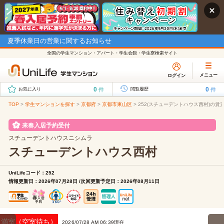
夏季休業日の営業に関するお知らせ
全国の学生マンション・アパート・学生会館・学生寮検索サイト
メニュー
ログイン
0
0
件
件
お気に入り
閲覧履歴
TOP
>
学生マンションを探す
>
京都府
>
京都市東山区
>
252(スチューデントハウス西村)の賃
来春入居予約受付
スチューデントハウスニシムラ
スチューデントハウス西村
UniLifeコード：252
情報更新日：2026年07月28日 /次回更新予定日：2026年08月11日
満室（空室待ち）
2026/07/28 AM 06:39現在