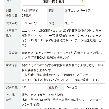
面積
間取り図を見る
階数・
地上4階建て
構造
鉄筋コンクリート造
全部屋数
27部屋
完成年月
1991年07月
向き
北、南
各室専用
ユニットバス/洗濯機/IHコンロ(1口)/家具家電付/玄関センサー
設備
感知ライト/バルコニー/吊棚/収納/シューズケース/インターフ
ォン（TVモニター付)/暗証番号式キー/エアコン/個別給湯（ガ
ス）
共同設備
都市ガス/BSアンテナ/インターネット対応/オートロック/防犯
カメラ/宅配BOX/駐輪場(自転車のみ)
家賃保証
契約には貸主の指定する家賃保証会社利用が必須となり、別途
保証委託料が必要です。
（契約時：月額賃料等の50％ 更新時：1万円／年）
※なお、保証会社およびプランによって金額は変動します。
契約年数
1年
更新料
0.5ヶ月分
その他
電気・ガス（都市）：個人契約
費用
水道：基本料3,570円（管轄水道局料金に準ずる）+メーター
／2ヶ月（税込）