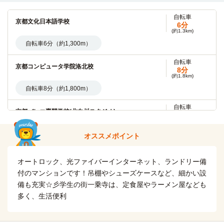
自転車
京都ノートルダム女子大学
9分
自転車
京都文化日本語学校
(約2.0km)
6分
(約1.3km)
自転車約9分(約2,000ｍ)
自転車6分（約1,300m）
自転車
同志社大学(今出川キャンパス)
14分
自転車
京都コンピュータ学院洛北校
(約3.4km)
8分
(約1.8km)
自転車14分（約3,400m）
自転車8分（約1,800m）
自転車
京都府立医科大学
15分
自転車
京都バレエ専門学校(北白川スタジオ)
(約3.5km)
9分
(約2.1km)
自転車15分（約3,500m）
自転車10分（約2,300m）
オススメポイント
京都精華大学
電車
自転車
京都コンピュータ学院鴨川校
15分
12分
オートロック、光ファイバーインターネット、ランドリー備
(約2.8km)
一乗寺→（叡山電鉄叡山本線4分）→宝ヶ池→（叡山電鉄鞍馬
付のマンションです！吊棚やシューズケースなど、細かい設
自転車12分（約2,800m）
線8分）→京都精華大前
備も充実☆彡学生の街一乗寺は、定食屋やラーメン屋なども
多く、生活便利
自転車
京都外国語専門学校
京都産業大学
バス＋電車
17分
29分
(約3.9km)
自転車16分（約3,900m）