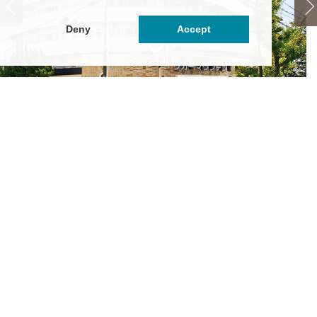
Deny
Accept
レセント一乗寺
グ
5万円
～5.5万円
都府京都市左京区一乗寺向畑町53
京
都市営バス「一乗寺清水町」停徒歩1分
京
山電鉄叡山本線「修学院」駅 徒歩7分
叡
の他最寄り駅あり