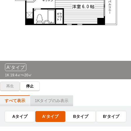
16分
「一乗寺」駅→（叡山電鉄鞍馬線12分）→「京都精華大学
前」駅
京都ノートルダム女子大学(大学院)
その他
京都女子大学
バス
50分
(徒歩2分)→「一乗寺北大丸町」→(市営バス34分)→「東山七
条」→(徒歩9分)
A‘タイプ
龍谷大学(京都深草キャンパス)
電車
1K 19.4㎡〜20㎡
44分
再生
停止
(徒歩4分)→「一乗寺」→(叡山電鉄6分)→「出町柳」→(京阪
本線22分)→「龍谷大前深草駅」→(徒歩7分)
すべて表示
1Kタイプのみ表示
京都産業大学(大学院)
その他
Aタイプ
A‘タイプ
Bタイプ
B‘タイプ