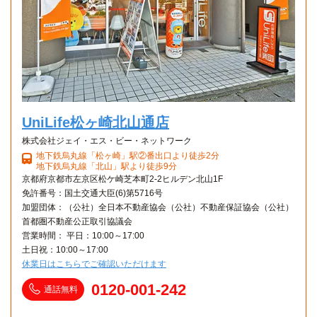
UniLife松ヶ崎北山通店
株式会社ジェイ・エス・ビー・ネットワーク
地下鉄烏丸線「松ヶ崎」駅②番出口より徒歩2分
地下鉄烏丸線「北山」駅より徒歩9分
京都府京都市左京区松ケ崎芝本町2-2ヒルデン北山1F
免許番号：国土交通大臣(6)第5716号
加盟団体：（公社）全日本不動産協会（公社）不動産保証協会（公社）
首都圏不動産公正取引協議会
営業時間： 平日：10:00～17:00
土日祝：10:00～17:00
休業日はこちらでご確認いただけます
0120-001-242
通話無料