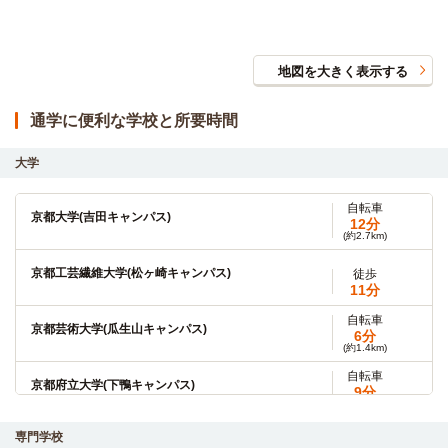
地図を大きく表示する
通学に便利な学校と所要時間
大学
自転車
京都大学(吉田キャンパス)
12分
(約2.7km)
京都工芸繊維大学(松ヶ崎キャンパス)
徒歩
11分
自転車
京都芸術大学(瓜生山キャンパス)
6分
(約1.4km)
自転車
京都府立大学(下鴨キャンパス)
9分
(約2.2km)
自転車約9分（約2,200m)
専門学校