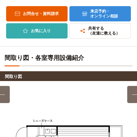
一乗寺→（叡山電鉄叡山本線6分）→出町柳→（京都バス20
分）→京都産大前
来店予約・
お問合せ・資料請求
京都芸術デザイン専門学校
徒歩
オンライン相談
自転車
15分
京都情報大学院大学(百万遍キャンパス)
8分
(約1.9km)
共有する
お気に入り
（友達に教える）
自転車
長浜バイオ大学(河原町学舎)
18分
(約3.6km)
京都工芸繊維大学(大学院)
徒歩
間取り図・各室専用設備紹介
4分
自転車
京都芸術大学(大学院)
3分
間取り図
(約1.1km)
自転車3分(約1,070m)
自転車
京都府立大学(大学院)
8分
(約1.8km)
自転車
京都大学(大学院)
12分
(約2.7km)
京都精華大学(大学院)
電車