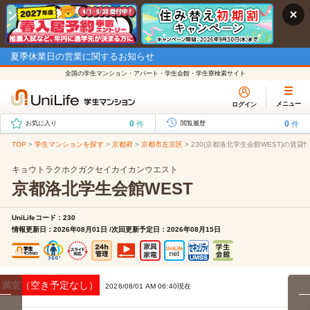
夏季休業日の営業に関するお知らせ
全国の学生マンション・アパート・学生会館・学生寮検索サイト
メニュー
ログイン
0
0
件
件
お気に入り
閲覧履歴
TOP
>
学生マンションを探す
>
京都府
>
京都市左京区
>
230(京都洛北学生会館WEST)の賃貸
キョウトラクホクガクセイカイカンウエスト
京都洛北学生会館WEST
UniLifeコード：230
情報更新日：2026年08月01日 /次回更新予定日：2026年08月15日
満室（空き予定なし）
2026/08/01 AM 06:40現在