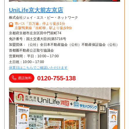
UniLife京大前左京店
株式会社ジェイ・エス・ビー・ネットワーク
市バス「百万遍」停より徒歩1分
京阪鴨東線「出町柳」駅より徒歩9分
京都府京都市左京区田中門前町74
免許番号：国土交通大臣(6)第5716号
加盟団体：（公社）全日本不動産協会（公社）不動産保証協会（公社）
首都圏不動産公正取引協議会
営業時間： 平日：10:00～17:00
土日祝：10:00～17:00
休業日はこちらでご確認いただけます
0120-755-138
通話無料