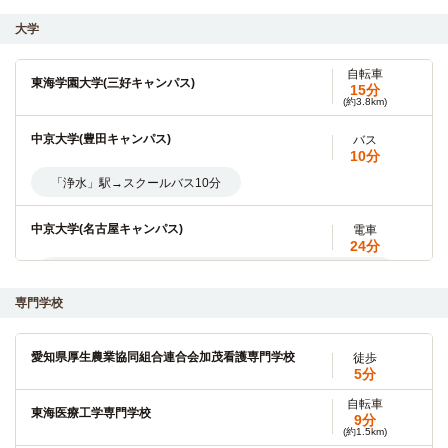
大学
自転車
東海学園大学(三好キャンパス)
15分
(約3.8km)
中京大学(豊田キャンパス)
バス
10分
「浄水」駅→スクールバス10分
中京大学(名古屋キャンパス)
電車
24分
「浄水」駅→（名鉄豊田線14分）→「赤池」駅（停車2分）
→（地下鉄鶴舞線8分）→「八事」駅
専門学校
東海学園大学(大学院)
バス＋電車
4分
愛知県厚生農業協同組合連合会加茂看護専門学校
徒歩
5分
「浄水」駅→（名鉄豊田線2分）→「三好ヶ丘」駅→スクール
バス2分
自転車
東海医療工学専門学校
9分
(約1.5km)
愛知学泉大学(豊田キャンパス)
バス＋電車