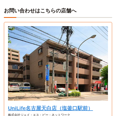
お問い合わせはこちらの店舗へ
Aタイプ
Bタイプ
Cタイプ
1K 32.01㎡〜32.01㎡
1DK 32.01㎡〜32.01㎡
1R 32.01㎡〜32.01㎡
UniLife名古屋天白店（塩釜口駅前）
株式会社ジェイ・エス・ビー・ネットワーク