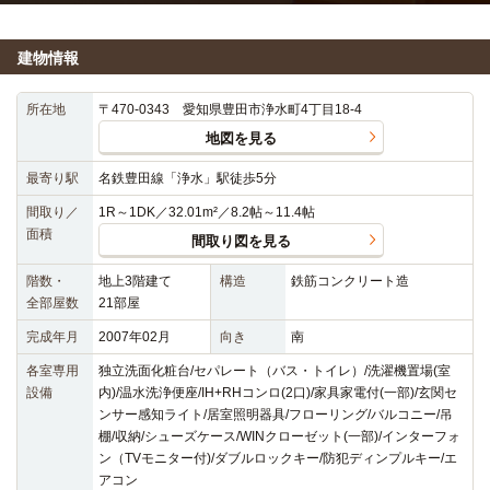
建物情報
所在地
〒470-0343 愛知県豊田市浄水町4丁目18-4
地図を見る
最寄り駅
名鉄豊田線「浄水」駅徒歩5分
間取り／
1R～1DK／32.01m²／8.2帖～11.4帖
面積
間取り図を見る
階数・
地上3階建て
構造
鉄筋コンクリート造
全部屋数
21部屋
完成年月
2007年02月
向き
南
各室専用
独立洗面化粧台/セパレート（バス・トイレ）/洗濯機置場(室
設備
内)/温水洗浄便座/IH+RHコンロ(2口)/家具家電付(一部)/玄関セ
ンサー感知ライト/居室照明器具/フローリング/バルコニー/吊
棚/収納/シューズケース/WINクローゼット(一部)/インターフォ
ン（TVモニター付)/ダブルロックキー/防犯ディンプルキー/エ
アコン