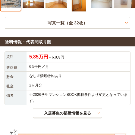
写真一覧（全
32
枚）
賃料情報・代表間取り図
5.85万円
賃料
～6.8万円
6.5千円／月
共益費
なし※禁煙特約あり
敷金
2ヶ月分
礼金
※2026学生マンションBOOK掲載条件より変更となっていま
備考
す。
入居募集の部屋情報を見る