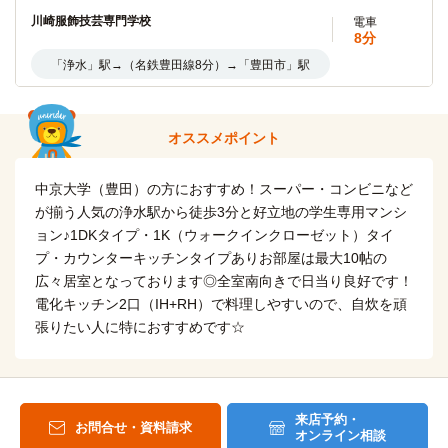
9分
川崎服飾技芸専門学校
電車
8分
「浄水」駅→(名鉄豊田線2分)→「三好ヶ丘」駅→スクールバ
ス7分
「浄水」駅→（名鉄豊田線8分）→「豊田市」駅
日本赤十字豊田看護大学
バス＋電車
12分
オススメポイント
「浄水」駅→（名鉄豊田線2分）→「三好ケ丘」駅→スクール
バス（10分）
中京大学（豊田）の方におすすめ！スーパー・コンビニなど
名古屋商科大学(日進キャンパス)
バス＋電車
が揃う人気の浄水駅から徒歩3分と好立地の学生専用マンシ
27分
ョン♪1DKタイプ・1K（ウォークインクローゼット）タイ
「浄水」駅→（名鉄豊田線7分）→「米野木」駅→名鉄バス
プ・カウンターキッチンタイプありお部屋は最大10帖の
13分
広々居室となっております◎全室南向きで日当り良好です！
電化キッチン2口（IH+RH）で料理しやすいので、自炊を頑
張りたい人に特におすすめです☆
来店予約・
お問合せ・資料請求
オンライン相談