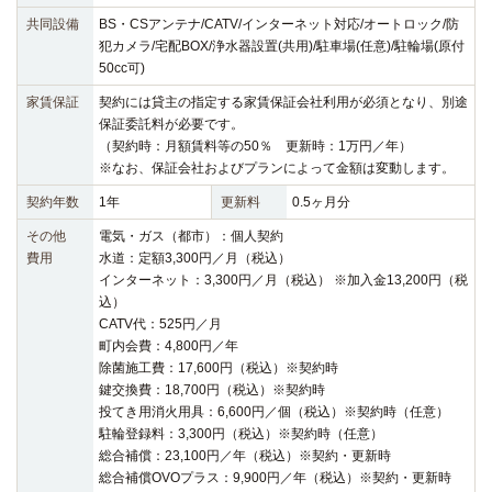
共同設備
BS・CSアンテナ/CATV/インターネット対応/オートロック/防
犯カメラ/宅配BOX/浄水器設置(共用)/駐車場(任意)/駐輪場(原付
50cc可)
家賃保証
契約には貸主の指定する家賃保証会社利用が必須となり、別途
保証委託料が必要です。
（契約時：月額賃料等の50％ 更新時：1万円／年）
※なお、保証会社およびプランによって金額は変動します。
契約年数
1年
更新料
0.5ヶ月分
その他
電気・ガス（都市）：個人契約
費用
水道：定額3,300円／月（税込）
インターネット：3,300円／月（税込） ※加入金13,200円（税
込）
CATV代：525円／月
町内会費：4,800円／年
除菌施工費：17,600円（税込）※契約時
鍵交換費：18,700円（税込）※契約時
投てき用消火用具：6,600円／個（税込）※契約時（任意）
駐輪登録料：3,300円（税込）※契約時（任意）
総合補償：23,100円／年（税込）※契約・更新時
総合補償OVOプラス：9,900円／年（税込）※契約・更新時