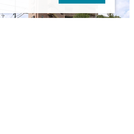
ヴィール平針
4.75万円
～6.25万円
知県名古屋市天白区荒池1丁目903-
古屋市営鶴舞線「平針」駅 徒歩10分
古屋市営鶴舞線「赤池」駅 徒歩12分
の他最寄り駅あり
ス
愛
名
名