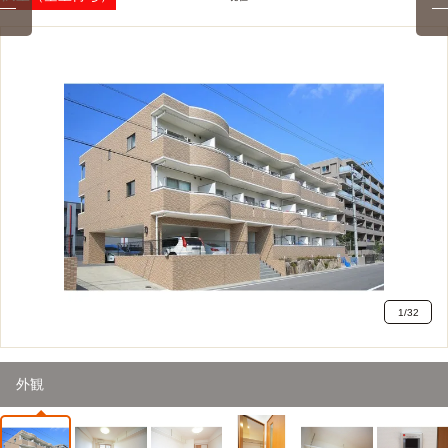
1
/
32
外観