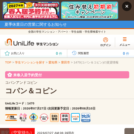
夏季休業日の営業に関するお知らせ
全国の学生マンション・アパート・学生会館・学生寮検索サイト
メニュー
ログイン
0
0
件
件
お気に入り
閲覧履歴
TOP
>
学生マンションを探す
>
愛知県
>
豊田市
>
1470(コパン＆コピン)の賃貸情報
来春入居予約受付
コパンアンドコピン
コパン＆コピン
UniLifeコード：1470
情報更新日：2026年07月27日 /次回更新予定日：2026年08月10日
満室（空室待ち）
2026/07/27 AM 06:39現在