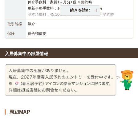
仲介手数料：家賃1ヶ月分+税 ※契約時
更新事務手数料：16,500円（税込）※更新時
続きを読む
基本清掃料：45,100円～48,400円（税込）※契約時
取引態様
媒介
保険
総合補償要
入居募集中の部屋情報
周辺MAP