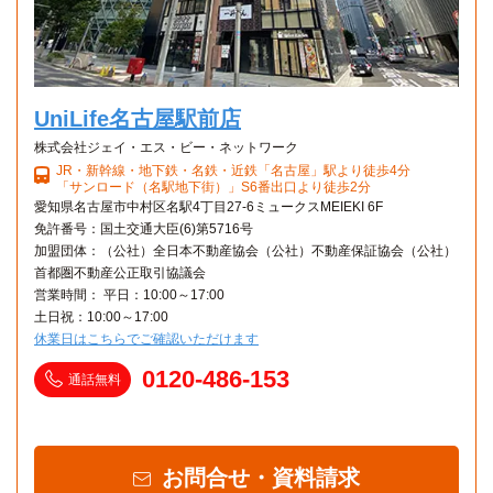
UniLife名古屋駅前店
株式会社ジェイ・エス・ビー・ネットワーク
JR・新幹線・地下鉄・名鉄・近鉄「名古屋」駅より徒歩4分
「サンロード（名駅地下街）」S6番出口より徒歩2分
愛知県名古屋市中村区名駅4丁目27-6ミュークスMEIEKI 6F
免許番号：国土交通大臣(6)第5716号
加盟団体：（公社）全日本不動産協会（公社）不動産保証協会（公社）
首都圏不動産公正取引協議会
営業時間： 平日：10:00～17:00
土日祝：10:00～17:00
休業日はこちらでご確認いただけます
0120-486-153
通話無料
お問合せ・資料請求