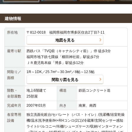
建物情報
所在地
〒812-0018 福岡県福岡市博多区住吉2丁目7-11
地図を見る
最寄り駅
西鉄バス「TVQ前（キャナルシティ前）」停 徒歩3分
福岡市地下鉄七隈線「櫛田神社前」駅徒歩7分
ＪＲ鹿児島本線「博多」駅徒歩12分
間取り／
1R～1DK／25.7m²～30.3m²／8帖～12.5帖
面積
間取り図を見る
階数・
地上6階建て
構造
鉄筋コンクリート造
全部屋数
25部屋
完成年月
2007年03月
向き
南東、南西
各室専用
独立洗面化粧台/セパレート（バス・トイレ）/洗濯機/浴室乾燥
設備
機/温水洗浄便座/IH+RHコンロ(2口)/冷蔵庫/玄関センサー感知
ライト/バルコニー/吊棚/シューズケース/収納/インターフォン