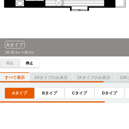
39分
福岡芸術高等学校
徒歩
3分
『博多』→（福岡市営七隈線7分）→『薬院』→（西鉄天神大
牟田線14分）→『二日市』→（西鉄太宰府線6分）→『太宰
武田塾医進館(福岡校)
徒歩
府』
4分
福岡こども短期大学
電車
39分
Aタイプ
『博多』→（福岡市営七隈線7分）→『薬院』→（西鉄天神大
牟田線14分）→『二日市』→（西鉄太宰府線6分）→『太宰
1R 30.3㎡〜30.3㎡
府』
再生
停止
すべて表示
1Rタイプのみ表示
1Kタイプのみ表示
1D
Aタイプ
Bタイプ
Cタイプ
Dタイプ