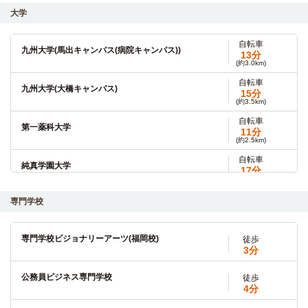
大学
自転車
九州大学(馬出キャンパス(病院キャンパス))
13分
(約3.0km)
自転車
九州大学(大橋キャンパス)
15分
(約3.5km)
自転車
第一薬科大学
11分
(約2.5km)
自転車
純真学園大学
17分
(約3.2km)
自転車
専門学校
香蘭女子短期大学
20分
(約4.8km)
専門学校ビジョナリーアーツ(福岡校)
徒歩
福岡女学院大学
バス
3分
43分
駅南3丁目→（西鉄バス7分）→博多駅筑紫口→（西鉄バス36
公務員ビジネス専門学校
徒歩
分）→放送所前
4分