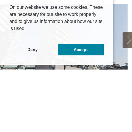
On our website we use some cookies. These
are necessary for our site to work properly
and to give us information about how our site
is used.
Deny
Accept
グ
多ユーライフビル
5.05万円
～5.6万円
福
岡県福岡市博多区堅粕2丁目3-3
西
Ｒ鹿児島本線「博多」駅 徒歩10分
Ｊ
岡市地下鉄空港線「博多」駅 徒歩10分
そ
の他最寄り駅あり