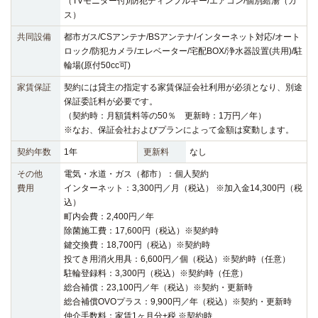
（TVモニター付)/防犯ディンプルキー/エアコン/個別給湯（ガ
ス）
共同設備
都市ガス/CSアンテナ/BSアンテナ/インターネット対応/オート
ロック/防犯カメラ/エレベーター/宅配BOX/浄水器設置(共用)/駐
輪場(原付50cc可)
家賃保証
契約には貸主の指定する家賃保証会社利用が必須となり、別途
保証委託料が必要です。
（契約時：月額賃料等の50％ 更新時：1万円／年）
※なお、保証会社およびプランによって金額は変動します。
契約年数
1年
更新料
なし
その他
電気・水道・ガス（都市）：個人契約
費用
インターネット：3,300円／月（税込） ※加入金14,300円（税
込）
町内会費：2,400円／年
除菌施工費：17,600円（税込）※契約時
鍵交換費：18,700円（税込）※契約時
投てき用消火用具：6,600円／個（税込）※契約時（任意）
駐輪登録料：3,300円（税込）※契約時（任意）
総合補償：23,100円／年（税込）※契約・更新時
総合補償OVOプラス：9,900円／年（税込）※契約・更新時
仲介手数料：家賃1ヶ月分+税 ※契約時