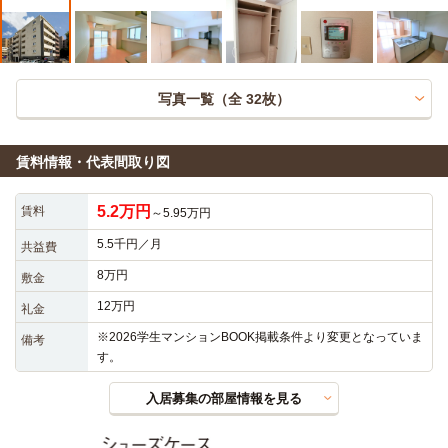
写真一覧（全
32
枚）
賃料情報・代表間取り図
5.2万円
賃料
～5.95万円
5.5千円／月
共益費
8万円
敷金
12万円
礼金
※2026学生マンションBOOK掲載条件より変更となっていま
備考
す。
入居募集の部屋情報を見る