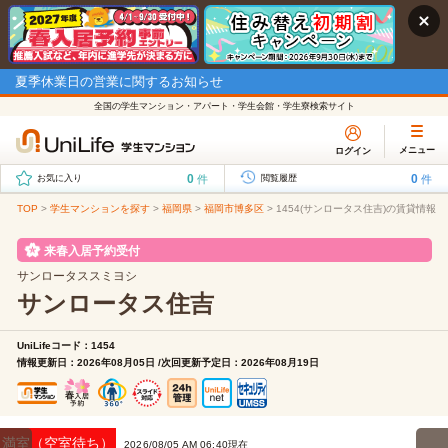
夏季休業日の営業に関するお知らせ
全国の学生マンション・アパート・学生会館・学生寮検索サイト
メニュー
ログイン
0
0
件
件
お気に入り
閲覧履歴
TOP
>
学生マンションを探す
>
福岡県
>
福岡市博多区
>
1454(サンロータス住吉)の賃貸情報
来春入居予約受付
サンロータススミヨシ
サンロータス住吉
UniLifeコード：1454
情報更新日：2026年08月05日 /次回更新予定日：2026年08月19日
満室（空室待ち）
2026/08/05 AM 06:40現在