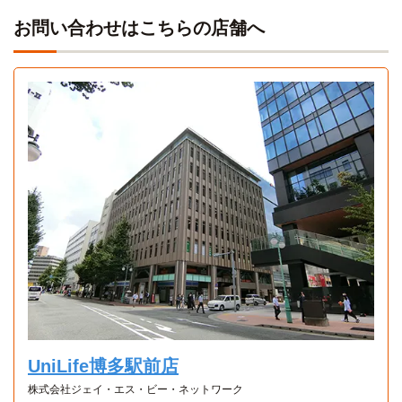
お問い合わせはこちらの店舗へ
Aタイプ
Bタイプ
Eタイプ
1R 30.3㎡〜30.3㎡
1K 25.7㎡〜25.7㎡
1DK 26.56㎡〜26.56㎡
UniLife博多駅前店
株式会社ジェイ・エス・ビー・ネットワーク