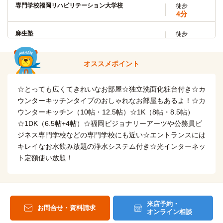
専門学校福岡リハビリテーション大学校
精華女子短期大学
徒歩
電車
4分
10分
「博多」→（JR鹿児島本線10分）→「南福岡」
麻生塾
徒歩
14分
福岡大学(大学院)
電車
自転車
18分
専門学校麻生工科自動車大学校
オススメポイント
8分
(約1.9km)
「櫛田神社前」→（地下鉄七隈線18分）→「福大前」
自転車
☆とっても広くてきれいなお部屋☆独立洗面化粧台付き☆カ
麻生リハビリテーション大学校
10分
福岡大学
電車
(約2.3km)
ウンターキッチンタイプのおしゃれなお部屋もあるよ！☆カ
18分
ウンターキッチン（10帖・12.5帖）☆1K（8帖・8.5帖）
福岡医療秘書福祉＆IT専門学校
「櫛田神社前」→（地下鉄七隈線18分）→「福大前」
徒歩
☆1DK（6.5帖+4帖）☆福岡ビジョナリーアーツや公務員ビ
12分
ジネス専門学校などの専門学校にも近い☆エントランスには
福岡歯科大学
自転車
電車
福岡こども専門学校
キレイなお水飲み放題の浄水システム付き☆光インターネッ
7分
23分
(約1.6km)
ト定額使い放題！
「櫛田神社前」→（地下鉄七隈線23分）→「賀茂」
自転車
福岡ビューティーアート専門学校
7分
(約1.6km)
福岡歯科大学(大学院)
電車
23分
自転車
福岡ブライダル＆ホテル観光専門学校
来店予約・
7分
「櫛田神社前」→（地下鉄七隈線23分）→「賀茂」
お問合せ・資料請求
(約1.6km)
オンライン相談