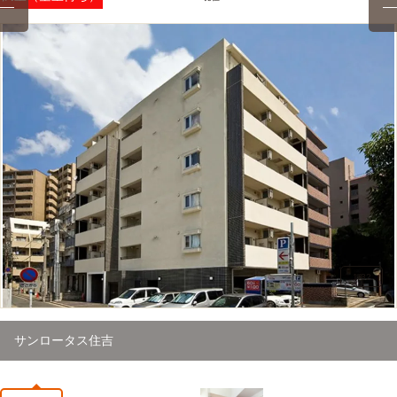
1
/
32
サンロータス住吉