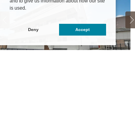
and to give us information about how our site
is used.
Deny
Accept
ーノモア
シ
4.95万円
～5.8万円
本県熊本市中央区子飼本町12-20
熊
交バス「子飼本町」停徒歩3分
九
本電気鉄道「藤崎宮前」駅 徒歩15分
Ｊ