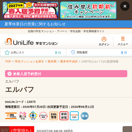
夏季休業日の営業に関するお知らせ
全国の学生マンション・アパート・学生会館・学生寮検索サイト
メニュー
ログイン
0
0
件
件
お気に入り
閲覧履歴
TOP
>
学生マンションを探す
>
熊本県
>
熊本市中央区
>
12875(エルバフ)の賃貸情報
来春入居予約受付
エルバフ
エルバフ
UniLifeコード：12875
情報更新日：2026年07月28日 /次回更新予定日：2026年08月11日
満室（空室待ち）
2026/07/28 AM 06:39現在