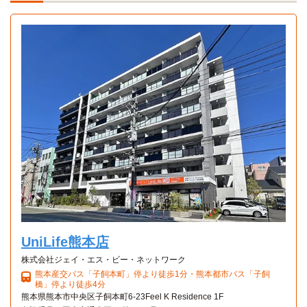
360度
360度
Aタイプ
Bタイプ
パノラマ
パノラマ
１K 26.2㎡〜26.3㎡
1K 27.8㎡〜27.8㎡
UniLife熊本店
株式会社ジェイ・エス・ビー・ネットワーク
熊本産交バス「子飼本町」停より徒歩1分・熊本都市バス「子飼
橋」停より徒歩4分
熊本県熊本市中央区子飼本町6-23Feel K Residence 1F