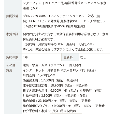
ンターフォン（TVモニター付)/暗証番号式キー/エアコン/個別
給湯（ガス）
共同設備
プロパンガス/BS・CSアンテナ/インターネット対応（無
料）/U-NEXTビデオ見放題(無料体験)/オートロック/防犯カメ
ラ/宅配BOX/駐輪場(原付50cc可)/駐車場(任意)
家賃保証
契約には貸主の指定する家賃保証会社利用が必須となり、別途
保証委託料が必要です。
（契約時：月額賃料等の50％ 更新時：1万円／年）
※なお、保証会社およびプランによって金額は変動します。
契約年数
1年
更新料
なし
その他
電気・水道・ガス（プロパン）：個人契約
費用
インターネット：月額無料 ※加入金13,200円（税込）
町内会費：1,200円／年
除菌施工費：17,600円（税込）※契約時
電子錠初期設定費：18,700円（税込）※契約時
投てき用消火用具：6,600円／個（税込）※契約時（任意）
駐輪登録料：3,300円（税込）※契約時（任意）
総合補償：23,100円／年（税込）※契約・更新時
総合補償OVOプラス：9,900円／年（税込）※契約・更新時
仲介手数料：家賃1ヶ月分+税 ※契約時