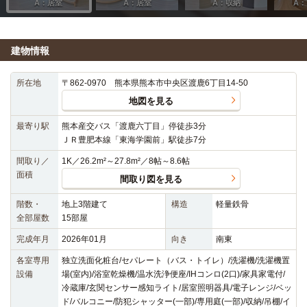
建物情報
所在地
〒862-0970 熊本県熊本市中央区渡鹿6丁目14-50
地図を見る
最寄り駅
熊本産交バス「渡鹿六丁目」停徒歩3分
ＪＲ豊肥本線「東海学園前」駅徒歩7分
間取り／
1K／26.2m²～27.8m²／8帖～8.6帖
面積
間取り図を見る
階数・
地上3階建て
構造
軽量鉄骨
全部屋数
15部屋
完成年月
2026年01月
向き
南東
各室専用
独立洗面化粧台/セパレート（バス・トイレ）/洗濯機/洗濯機置
設備
場(室内)/浴室乾燥機/温水洗浄便座/IHコンロ(2口)/家具家電付/
冷蔵庫/玄関センサー感知ライト/居室照明器具/電子レンジ/ベッ
ド/バルコニー/防犯シャッター(一部)/専用庭(一部)/収納/吊棚/イ