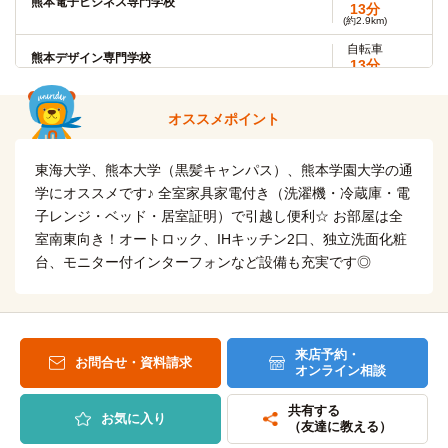
熊本電子ビジネス専門学校
熊本県立大学
13分
13分
(約2.9km)
(約3.0km)
自転車
熊本デザイン専門学校
熊本県立大学(大学院)
13分
その他
(約3.0km)
30分
自転車
自転車
熊本歯科技術専門学校
オススメポイント
熊本大学(医学部キャンパス)
15分
14分
(約3.5km)
(約3.3km)
自転車
自転車
東海大学、熊本大学（黒髪キャンパス）、熊本学園大学の通
ヒロ・デザイン専門学校
熊本大学(医学部保健学科キャンパス)
17分
15分
(約3.9km)
学にオススメです♪ 全室家具家電付き（洗濯機・冷蔵庫・電
(約3.6km)
子レンジ・ベッド・居室証明）で引越し便利☆ お部屋は全
自転車
自転車
熊本市医師会看護専門学校
尚絅大学(九品寺キャンパス)
15分
室南東向き！オートロック、IHキッチン2口、独立洗面化粧
13分
(約3.6km)
(約3.0km)
台、モニター付インターフォンなど設備も充実です◎
自転車
自転車
熊本ベルェベル美容専門学校
九州ルーテル学院大学(大学院)
17分
12分
(約4.0km)
(約2.7km)
自転車
九州工科自動車専門学校
20分
来店予約・
(約4.8km)
お問合せ・資料請求
オンライン相談
自転車
専修学校熊本YMCA学院
21分
共有する
(約4.9km)
お気に入り
（友達に教える）