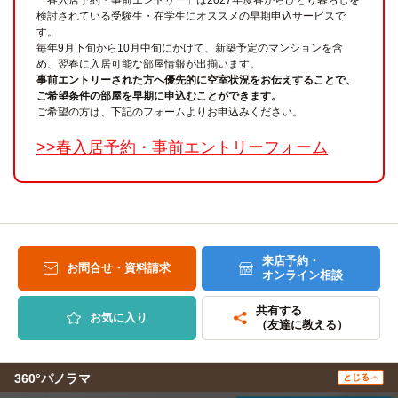
「春入居予約・事前エントリー」は2027年度春からひとり暮らしを
検討されている受験生・在学生にオススメの早期申込サービスで
す。
毎年9月下旬から10月中旬にかけて、新築予定のマンションを含
め、翌春に入居可能な部屋情報が出揃います。
事前エントリーされた方へ優先的に空室状況をお伝えすることで、
ご希望条件の部屋を早期に申込むことができます。
ご希望の方は、下記のフォームよりお申込みください。
>>春入居予約・事前エントリーフォーム
来店予約・
お問合せ・資料請求
オンライン相談
共有する
お気に入り
（友達に教える）
360°パノラマ
とじる