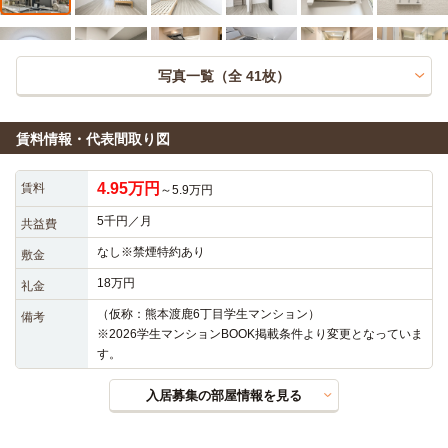
写真一覧（全
41
枚）
賃料情報・代表間取り図
4.95万円
賃料
～5.9万円
5千円／月
共益費
なし※禁煙特約あり
敷金
18万円
礼金
（仮称：熊本渡鹿6丁目学生マンション）

備考
※2026学生マンションBOOK掲載条件より変更となっていま
す。
入居募集の部屋情報を見る