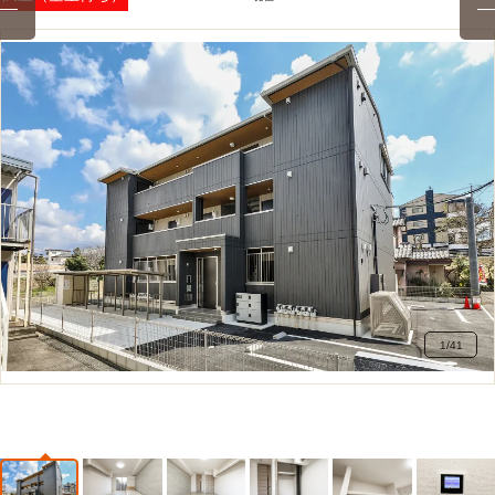
1
/
41