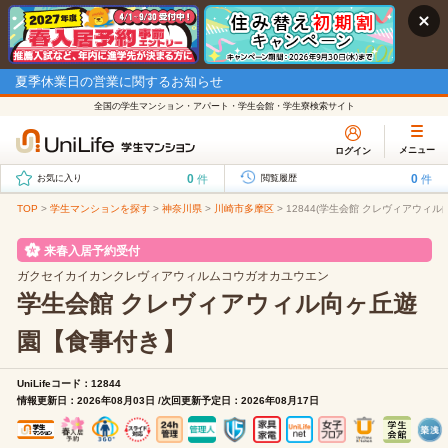
夏季休業日の営業に関するお知らせ
全国の学生マンション・アパート・学生会館・学生寮検索サイト
メニュー
ログイン
0
0
件
件
お気に入り
閲覧履歴
TOP
>
学生マンションを探す
>
神奈川県
>
川崎市多摩区
>
12844(学生会館 クレヴィアウィ
来春入居予約受付
ガクセイカイカンクレヴィアウィルムコウガオカユウエン
学生会館 クレヴィアウィル向ヶ丘遊
園【食事付き】
UniLifeコード：12844
情報更新日：2026年08月03日 /次回更新予定日：2026年08月17日