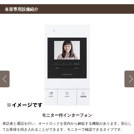
急多摩線14分)→唐木田
各室専用設備紹介
専門学校日本デザイナー学院(東京校)
電車
23分
東京科学大学（旧称：東京工業大学）(大岡山キャンパ
登戸→(小田急小田原線快速急行9分)→下北沢(7分)→(京王井
ス)
電車
の頭線7分)→渋谷
28分
登戸→（JR南武線8分）→武蔵溝ノ口／溝の口（7分）→（東
日本写真芸術専門学校
急大井町線13分）→大岡山
電車
23分
1R 17㎡〜17㎡
Aタイプ
登戸→(小田急小田原線快速急行9分)→下北沢(7分)→(京王井
昭和女子大学
電車
の頭線7分)→渋谷
29分
登戸→（JR南武線8分）→武蔵溝ノ口／溝の口（5分）→（東
専門学校桑沢デザイン研究所
急田園都市線16分）→三軒茶屋
電車
23分
登戸→(小田急小田原線快速急行9分)→下北沢(7分)→(京王井
日本映画大学(白山キャンパス)
バス＋電車
の頭線7分)→渋谷
17分
向ヶ丘遊園→（小田急小田原線5分）→新百合ヶ丘(6
武田塾医進館(渋谷校)
分)→（小田急バス6分）→ 日本映画大学
電車
23分
モニター付インターフォン
登戸→(小田急小田原線快速急行9分)→下北沢(7分)→(京王井
明治大学(和泉キャンパス)
電車
来訪者と通話を行い、オートロックを室内から解錠する機能があります。安心し
の頭線7分)→渋谷
19分
てお客様を招き入れることができます。モニターで確認できるタイプです。
登戸→(小田急小田原線急行9分)→下北沢(6分)→(京王井の頭