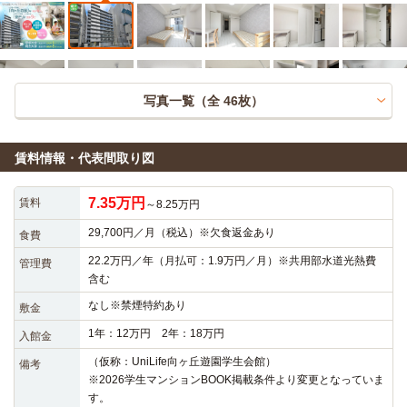
写真一覧（全
46
枚）
賃料情報・代表間取り図
7.35万円
賃料
～8.25万円
29,700円／月（税込）※欠食返金あり
食費
22.2万円／年（月払可：1.9万円／月）※共用部水道光熱費
管理費
含む
なし※禁煙特約あり
敷金
1年：12万円 2年：18万円
入館金
（仮称：UniLife向ヶ丘遊園学生会館）

備考
※2026学生マンションBOOK掲載条件より変更となっていま
す。