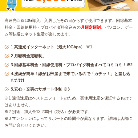
高速光回線10G導入。
入居したその日からすぐ使用できます。回線基本
料金・回線使用料・プロバイダ料金込みの
月額
定額制。
パソコン、ゲー
ム等快適にネット生活が楽しめます。
1.高速光
インターネット（最大10Gbps） ※1
2.月額料金
定額制。
3.回線基本料金・回線使用料・プロバイダ料金すべてコミコミ！※2
4.接続が簡単！線がお部屋まで来ているので「カチッ！」と差し込
むだけ!
5.安心・充実のサポート体制 ※3
※1 通信速度はベストエフォートのため、実使用
速度を保証するもので
はありません。
※2 別途、加入金
13,200円（税込）が必要です。
※3 マンションによってサポートの時間帯が異なります。詳細は店舗に
お問い合わせください。