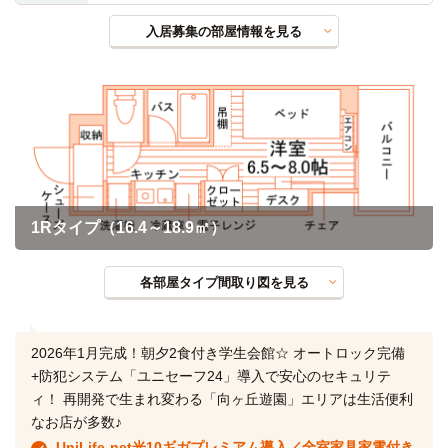
入居募集の部屋情報を見る
1Rタイプ（16.4～18.9㎡）
各部屋タイプ間取り図を見る
2026年1月完成！朝夕2食付き学生会館☆ オートロック完備
+防犯システム「ユニセーフ24」導入で安心のセキュリテ
ィ！ 再開発で生まれ変わる「向ヶ丘遊園」エリアは生活便利
なお店が多数♪
UniLife-net光10ギガプレミアム導入／全室家具家電付き