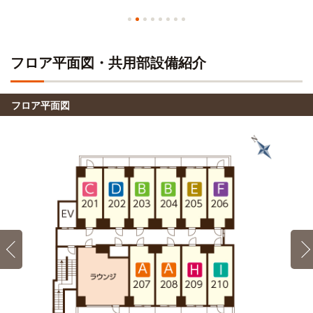
渋谷ファッション＆アート専門学校
線4分)→明大前
電車
23分
登戸→(小田急小田原線快速急行9分)→下北沢(7分)→(京王井
國學院大学(渋谷キャンパス)
電車
の頭線7分)→渋谷
23分
フロア平面図・共用部設備紹介
登戸→(小田急小田原線快速急行9分)→下北沢(7分)→(京王井
渋谷美容専門学校
の頭線7分)→渋谷
電車
23分
フロア平面図
登戸→(小田急小田原線快速急行9分)→下北沢(7分)→(京王井
の頭線7分)→渋谷
青山製図専門学校
電車
23分
登戸→(小田急小田原線快速急行9分)→下北沢(7分)→(京王井
の頭線7分)→渋谷
東京デザインプレックス研究所
電車
23分
登戸→(小田急小田原線快速急行9分)→下北沢(7分)→(京王井
の頭線7分)→渋谷