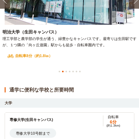
明治大学（生田キャンパス）
理工学部と農学部の学生が通う、緑豊かなキャンパスです。最寄りは生田駅です
が、１つ隣の「向ヶ丘遊園」駅からも徒歩・自転車圏内です。
自転車8分（約1.8㎞）
通学に便利な学校と所要時間
大学
自転車
専修大学(生田キャンパス)
6分
(約1.3km)
専修大学10号館まで