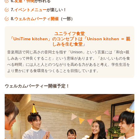
6.
友達・仲間
が作れる
7.
イベントメニュー
が楽しい！
8.
ウェルカムパーティ開催
（一部）
ユニライフ食堂
「UniTime kitchen」のコンセプトは「Unison kitchen ＝ 親
しみを生む食堂」
音楽用語で同じ高さの音同士を指す「Unison」という言葉には「和合=親
しみあって仲良くすること」という意味があります。「おいしいものを食
べる時間」には人と人とのつながりを高める力があると考え、学生生活を
より豊かにする食環境をつくることを目指しています。
ウェルカムパーティー開催予定！