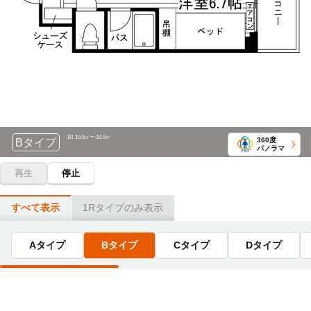
国士舘大学(世田谷キャンパス)
電車
13分
15分
向ヶ丘遊園→(小田急小田原線急行13分)→町田
登戸→(小田急小田原線準急9分)→経堂(3分)→(小田急小田原
線3分)→梅ヶ丘
日本菓子専門学校
電車
16分
聖マリアンナ医科大学
バス
登戸→(JR南武線8分)→武蔵溝ノ口/溝の口(5分)→(東急田園都
17分
市線3分)→二子玉川
向ヶ丘遊園→(バス17分)→聖マリアンナ医科大学
東京モード学園
電車
1R 16.9㎡〜16.9㎡
360度
Bタイプ
日本映画大学(新百合ヶ丘キャンパス)
電車
20分
パノラマ
5分
登戸→(小田急小田原線20分)→新宿
再生
停止
向ヶ丘遊園→（小田急小田原線急行5分）→新百合ヶ丘
文化外国語専門学校
電車
東京大学(駒場キャンパス)
すべて表示
1Rタイプのみ表示
電車
21分
18分
向ケ丘遊園→（小田急小田原線通勤急行21分）→新宿
登戸→(小田急小田原線快速急行9分)→下北沢(6分)→(京王井
Aタイプ
Bタイプ
Cタイプ
Dタイプ
の頭線3分)→駒場東大前
山手調理製菓専門学校
電車
23分
大妻女子大学・短期大学部(多摩キャンパス)
電車
登戸→(小田急小田原線快速急行9分)→下北沢(7分)→(京王井
20分
の頭線7分)→渋谷
向ヶ丘遊園→(小田急小田原線5分)→新百合ヶ丘(1分)→(小田