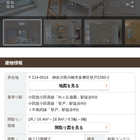
建物情報
所在地
〒214-0014 神奈川県川崎市多摩区登戸2260-1
地図を見る
最寄り駅
小田急小田原線「向ヶ丘遊園」駅徒歩6分
小田急小田原線「登戸」駅徒歩9分
ＪＲ南武線「登戸」駅徒歩9分
間取り／
1R／16.4m²～18.9m²／6.5帖～8帖
面積
間取り図を見る
階数・
地上11階建て
構造
鉄筋コンクリ