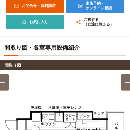
の頭線7分)→渋谷
来店予約・
登戸→（JR南武線8分）→武蔵溝ノ口／溝の口（6分）→（東
お問合せ・資料請求
オンライン相談
急田園都市線14分）→駒沢大学
東京スクールオブミュージック専門学校渋谷(高等課程)
電車
共有する
23分
お気に入り
成城大学
電車
（友達に教える）
登戸→(小田急小田原線快速急行9分)→下北沢(7分)→(京王井
4分
の頭線7分)→渋谷
登戸→(小田急小田原線急行4分)→成城学園前
東京スクールオブミュージック&ダンス専門学校
電車
間取り図・各室専用設備紹介
昭和音楽大学
電車
23分
5分
登戸→(小田急小田原線快速急行9分)→下北沢(7分)→(京王井
向ヶ丘遊園→(小田急小田原線急行5分)→新百合ヶ丘
の頭線7分)→渋谷
間取り図
洗足学園音楽大学(溝の口キャンパス)
電車
町田製菓専門学校
電車
8分
13分
登戸→（JR南武線8分）→武蔵溝ノ口
向ヶ丘遊園→(小田急小田原線急行13分)→町田
玉川大学
電車
町田デザイン＆建築専門学校
電車
14分
13分
向ヶ丘遊園→(小田急小田原線急行5分)→新百合ヶ丘(2
向ヶ丘遊園→(小田急小田原線急行13分)→町田
分)→(小田急小田原線7分)→玉川学園前
アルファ医療福祉美容専門学校
電車