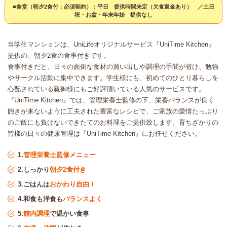
■食堂（朝夕2食付：必須契約）：平日 提供時間未定（欠食返金あり） ／土日
祝・お盆・年末年始 提供なし
当学生マンションは、UniLifeオリジナルサービス『UniTime Kitchen』
提供の、朝夕2食の食事付きです。
食事付きだと、日々の面倒な食材の買い出しや調理の手間が省け、勉強
やサークル活動に集中できます。学生様にも、初めてのひとり暮らしを
心配されている親御様にもご好評頂いている人気のサービスです。
『UniTime Kitchen』では、管理栄養士監修の下、栄養バランスが良く
飽きが来ないように工夫された豊富なレシピで、ご家族の愛情たっぷり
のご飯にも負けないできたてのお料理をご提供致します。育ちざかりの
皆様の日々の健康管理は『UniTime Kitchen』にお任せください。
1.
管理栄養士監修メニュー
2.しっかり
朝夕2食付き
3.ごはんは
おかわり自由！
4.和食も洋食も
バランスよく
5.
館内調理
で温かい食事