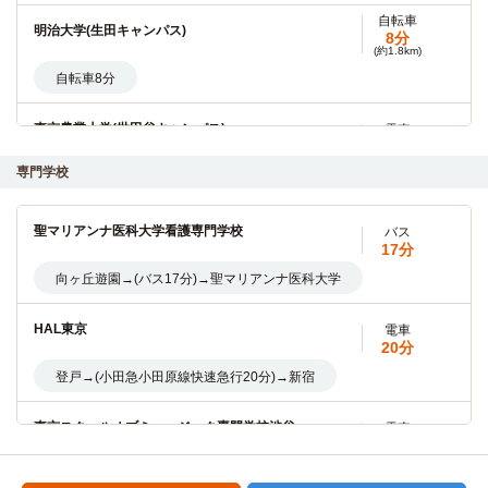
自転車
明治大学(生田キャンパス)
8分
(約1.8km)
自転車8分
東京農業大学(世田谷キャンパス)
電車
8分
専門学校
登戸→（小田急線通勤準急8分）→経堂
青山学院大学(青山キャンパス)
電車
聖マリアンナ医科大学看護専門学校
バス
23分
17分
登戸→（小田急小田原線／東京メトロ千代田線23分）→表参
向ヶ丘遊園→(バス17分)→聖マリアンナ医科大学
道
HAL東京
電車
慶應義塾大学(日吉キャンパス)
電車
20分
25分
登戸→(小田急小田原線快速急行20分)→新宿
登戸→（JR南武線17分）→武蔵小杉（5分）→（東急東横線
特急3分）→日吉
東京スクールオブミュージック専門学校渋谷
電車
23分
駒澤大学(駒沢キャンパス)
電車
登戸→(小田急小田原線快速急行9分)→下北沢(7分)→(京王井
28分