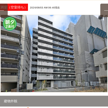
満室（空室待ち）
2026/08/03 AM 06:40現在
2
/
46
建物外観