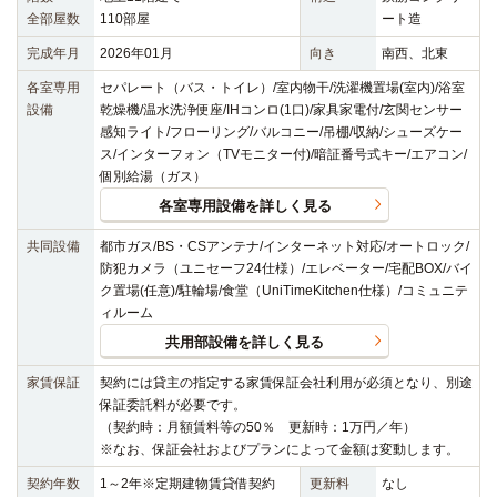
全部屋数
110部屋
ート造
完成年月
2026年01月
向き
南西、北東
各室専用
セパレート（バス・トイレ）/室内物干/洗濯機置場(室内)/浴室
設備
乾燥機/温水洗浄便座/IHコンロ(1口)/家具家電付/玄関センサー
感知ライト/フローリング/バルコニー/吊棚/収納/シューズケー
ス/インターフォン（TVモニター付)/暗証番号式キー/エアコン/
個別給湯（ガス）
各室専用設備を詳しく見る
共同設備
都市ガス/BS・CSアンテナ/インターネット対応/オートロック/
防犯カメラ（ユニセーフ24仕様）/エレベーター/宅配BOX/バイ
ク置場(任意)/駐輪場/食堂（UniTimeKitchen仕様）/コミュニテ
ィルーム
共用部設備を詳しく見る
家賃保証
契約には貸主の指定する家賃保証会社利用が必須となり、別途
保証委託料が必要です。
（契約時：月額賃料等の50％ 更新時：1万円／年）
※なお、保証会社およびプランによって金額は変動します。
契約年数
1～2年※定期建物賃貸借契約
更新料
なし