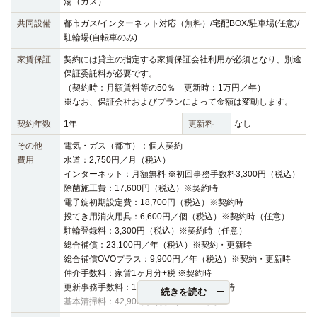
湯（ガス）
共同設備
都市ガス/インターネット対応（無料）/宅配BOX/駐車場(任意)/
駐輪場(自転車のみ)
家賃保証
契約には貸主の指定する家賃保証会社利用が必須となり、別途
保証委託料が必要です。
（契約時：月額賃料等の50％ 更新時：1万円／年）
※なお、保証会社およびプランによって金額は変動します。
契約年数
1年
更新料
なし
その他
電気・ガス（都市）：個人契約
費用
水道：2,750円／月（税込）
インターネット：月額無料 ※初回事務手数料3,300円（税込）
除菌施工費：17,600円（税込）※契約時
電子錠初期設定費：18,700円（税込）※契約時
投てき用消火用具：6,600円／個（税込）※契約時（任意）
駐輪登録料：3,300円（税込）※契約時（任意）
総合補償：23,100円／年（税込）※契約・更新時
総合補償OVOプラス：9,900円／年（税込）※契約・更新時
仲介手数料：家賃1ヶ月分+税 ※契約時
更新事務手数料：16,500円（税込）※更新時
続きを読む
基本清掃料：42,900円（税込）※退去時