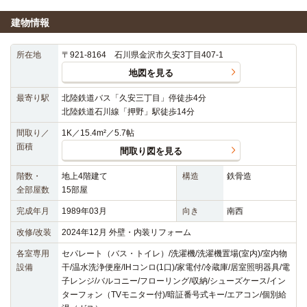
建物情報
所在地
〒921-8164 石川県金沢市久安3丁目407-1
地図を見る
最寄り駅
北陸鉄道バス「久安三丁目」停徒歩4分
北陸鉄道石川線「押野」駅徒歩14分
間取り／
1K／15.4m²／5.7帖
面積
間取り図を見る
階数・
地上4階建て
構造
鉄骨造
全部屋数
15部屋
完成年月
1989年03月
向き
南西
改修/改装
2024年12月 外壁・内装リフォーム
各室専用
セパレート（バス・トイレ）/洗濯機/洗濯機置場(室内)/室内物
設備
干/温水洗浄便座/IHコンロ(1口)/家電付/冷蔵庫/居室照明器具/電
子レンジ/バルコニー/フローリング/収納/シューズケース/イン
ターフォン（TVモニター付)/暗証番号式キー/エアコン/個別給