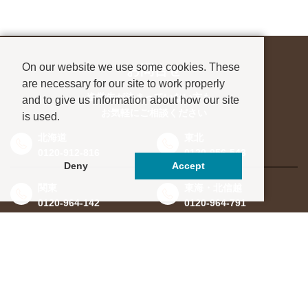
On our website we use some cookies. These
お問合せ
are necessary for our site to work properly
進学先が決まっていない方も、
and to give us information about how our site
お気軽にご相談ください
is used.
北海道
東北
0120-912-816
0120-956-543
Deny
Accept
関東
東海・北信越
0120-964-142
0120-964-791
京都・滋賀
大阪・兵庫
0120-952-924
0120-351-830
中国・四国
九州・沖縄
0120-923-715
0120-912-781