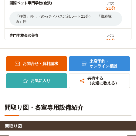
国際ペット専門学校(金沢)
バス
21分
北陸先端科学技術大学院大学
バス＋電車
「押野」停→（のっティバス北部ルート21分）→ 「御経塚
41分
西」停
「押野」駅→（北陸鉄道石川線26分）→「鶴来」駅→（乗換
2分・シャトルバス13分）→大学院大学
専門学校金沢美専
バス
21分
金城大学(松任キャンパス)
バス＋電車
「押野」停→（のっティバス北部ルート21分）→ 「御経塚
24分
西」停
「押野」駅→（北陸鉄道石川線4分）→「新西金沢」駅（乗換
来店予約・
8分）→「西金沢」駅→（IRいしかわ鉄道6分）→「松任」駅
お問合せ・資料請求
オンライン相談
国際動物看護専門学校
→（シャトルバス6分）→松任キャンパス
バス
21分
共有する
お気に入り
「押野」停→（のっティバス北部ルート21分）→ 「御経塚
金城大学(笠間キャンパス)
バス＋電車
（友達に教える）
西」停
27分
「押野」駅→（北陸鉄道石川線4分）→「新西金沢」駅（乗換
かなざわ食マネジメント専門職大学
8分）→「西金沢」駅→（IRいしかわ鉄道12分）→「加賀笠
バス
21分
間」駅→（シャトルバス3分）→大学
間取り図・各室専用設備紹介
「押野」停→（のっティバス北部ルート21分）→ 「御経塚
西」停
金城大学(大学院（笠間キャンパス）)
バス＋電車
27分
間取り図
国際調理専門学校
「押野」駅→（北陸鉄道石川線4分）→「新西金沢」駅（乗換
バス