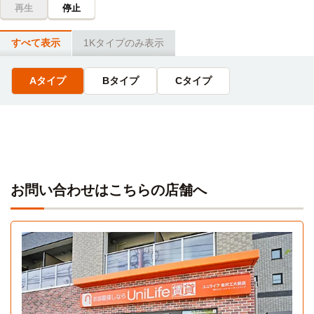
再生
停止
石川県立保育専門学園
バス
8分
すべて表示
1Kタイプのみ表示
「久安三丁目」停→（北陸鉄道バス8分）→「泉1丁目」停
Aタイプ
Bタイプ
Cタイプ
専門学校金沢リハビリテーションアカデミー
バス
10分
「久安三丁目」停→（北陸鉄道バス10分）→「広小路」停
専門学校金沢文化服装学院
バス
10分
「久安三丁目」停→（北陸鉄道バス10分）→「広小路」停
お問い合わせはこちらの店舗へ
代々木アニメーション学院(金沢校)
バス
12分
「久安三丁目」停→（北陸鉄道バス12分）→「片町」停
360度
石川県調理師専門学校
Aタイプ
バス
パノラマ
12分
1K 15.4㎡〜15.4㎡
「久安三丁目」停→（北陸鉄道バス12分）→「片町」停