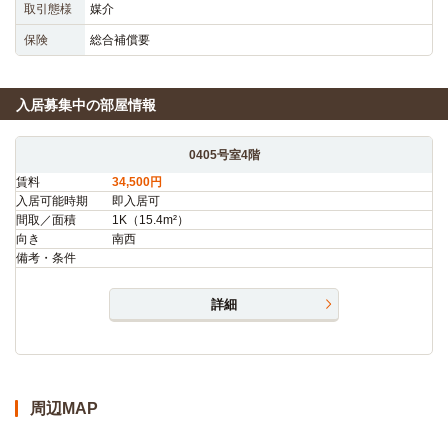
取引態様
媒介
保険
総合補償要
入居募集中の部屋情報
0405号室4階
賃料
34,500円
入居可能時期
即入居可
間取／面積
1K（15.4m²）
向き
南西
備考・条件
詳細
周辺MAP