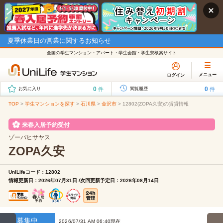
夏季休業日の営業に関するお知らせ
全国の学生マンション・アパート・学生会館・学生寮検索サイト
メニュー
ログイン
0
0
件
件
お気に入り
閲覧履歴
TOP
>
学生マンションを探す
>
石川県
>
金沢市
>
12802(ZOPA久安)の賃貸情報
来春入居予約受付
ゾーパヒサヤス
ZOPA久安
UniLifeコード：12802
情報更新日：2026年07月31日 /次回更新予定日：2026年08月14日
募集中
2026/07/31 AM 06:40現在