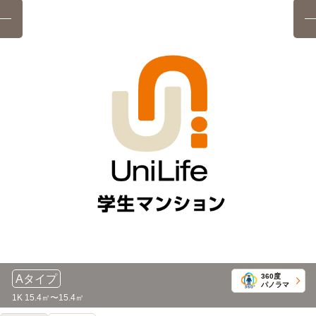
21分
8分）→「西金沢」駅→（IRいしかわ鉄道12分）→「加賀笠
間」駅→（シャトルバス3分）→大学
「押野」停→（のっティバス北部ルート21分）→ 「御経塚
西」停
金城大学短期大学部
バス＋電車
27分
スーパースイーツ製菓専門学校
バス
21分
「押野」駅→（北陸鉄道石川線4分）→「新西金沢」駅（乗換
8分）→「西金沢」駅→（IRいしかわ鉄道12分）→「加賀笠
「押野」停→（のっティバス北部ルート21分）→ 「御経塚
間」駅→（シャトルバス3分）→大学
西」停
国際ブライダル専門学校金沢
バス
21分
「押野」停→（のっティバス北部ルート21分）→ 「御経塚
西」停
国際高等専門学校(金沢キャンパス)
徒歩
8分
金沢美術学院
徒歩
12分
360度
Bタイプ
パノラマ
自転車
1K 15.4㎡〜15.4㎡
専門学校アリス学園
5分
(約1.4km)