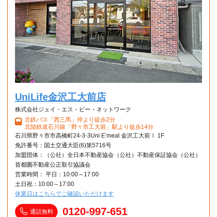
金沢製菓調理専門学校
バス
15分
「久安三丁目」停→（北陸鉄道バス15分）→「香林坊⑦」停
UniLife金沢工大前店
株式会社ジェイ・エス・ビー・ネットワーク
北鉄バス「西三馬」停より徒歩2分
北陸鉄道石川線「野々市工大前」駅より徒歩14分
石川県野々市市高橋町24-3-3Uni E’meal 金沢工大前Ⅰ 1F
免許番号：国土交通大臣(6)第5716号
加盟団体：（公社）全日本不動産協会（公社）不動産保証協会（公社）
首都圏不動産公正取引協議会
営業時間： 平日：10:00～17:00
土日祝：10:00～17:00
休業日はこちらでご確認いただけます
0120-997-651
通話無料