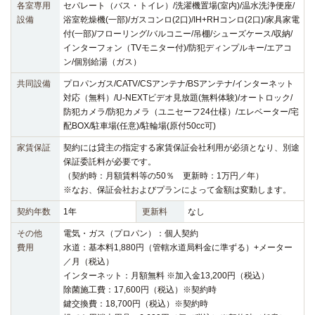
各室専用
セパレート（バス・トイレ）/洗濯機置場(室内)/温水洗浄便座/
設備
浴室乾燥機(一部)/ガスコンロ(2口)/IH+RHコンロ(2口)/家具家電
付(一部)/フローリング/バルコニー/吊棚/シューズケース/収納/
インターフォン（TVモニター付)/防犯ディンプルキー/エアコ
ン/個別給湯（ガス）
共同設備
プロパンガス/CATV/CSアンテナ/BSアンテナ/インターネット
対応（無料）/U-NEXTビデオ見放題(無料体験)/オートロック/
防犯カメラ/防犯カメラ（ユニセーフ24仕様）/エレベーター/宅
配BOX/駐車場(任意)/駐輪場(原付50cc可)
家賃保証
契約には貸主の指定する家賃保証会社利用が必須となり、別途
保証委託料が必要です。
（契約時：月額賃料等の50％ 更新時：1万円／年）
※なお、保証会社およびプランによって金額は変動します。
契約年数
1年
更新料
なし
その他
電気・ガス（プロパン）：個人契約
費用
水道：基本料1,880円（管轄水道局料金に準ずる）+メーター
／月（税込）
インターネット：月額無料 ※加入金13,200円（税込）
除菌施工費：17,600円（税込）※契約時
鍵交換費：18,700円（税込）※契約時