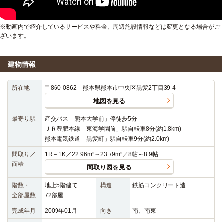
※動画内で紹介しているサービスや料金、周辺施設情報などは変更となる場合がご
ざいます。
建物情報
所在地
〒860-0862 熊本県熊本市中央区黒髪2丁目39-4
地図を見る
最寄り駅
産交バス「熊本大学前」停徒歩5分
ＪＲ豊肥本線「東海学園前」駅自転車8分(約1.8km)
熊本電気鉄道「黒髪町」駅自転車9分(約2.0km)
間取り／
1R～1K／22.96m²～23.79m²／8帖～8.9帖
面積
間取り図を見る
階数・
地上5階建て
構造
鉄筋コンクリート造
全部屋数
72部屋
完成年月
2009年01月
向き
南、南東