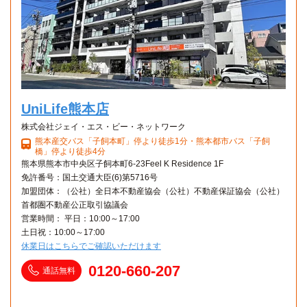
UniLife熊本店
株式会社ジェイ・エス・ビー・ネットワーク
熊本産交バス「子飼本町」停より徒歩1分・熊本都市バス「子飼
橋」停より徒歩4分
熊本県熊本市中央区子飼本町6-23Feel K Residence 1F
免許番号：国土交通大臣(6)第5716号
加盟団体：（公社）全日本不動産協会（公社）不動産保証協会（公社）
首都圏不動産公正取引協議会
営業時間： 平日：10:00～17:00
土日祝：10:00～17:00
休業日はこちらでご確認いただけます
0120-660-207
通話無料