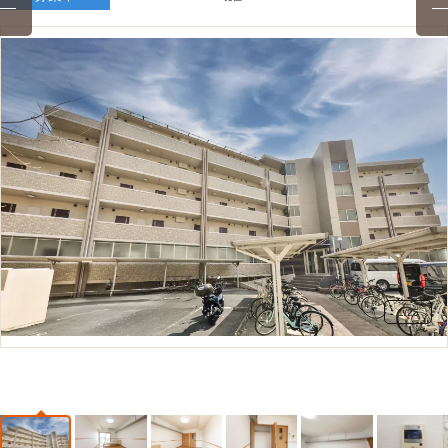
1
/
25