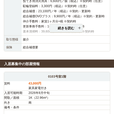
投てき用消火用具：6,600円／個（税込）※契約時（任意）
駐輪登録料：3,300円（税込）※契約時（任意）
総合補償：23,100円／年（税込）※契約・更新時
総合補償OVOプラス：9,900円／年（税込）※契約・更新時
仲介手数料：家賃1ヶ月分+税 ※契約時
更新事務手数料：16,500円（税込）※更新時
続きを読む
基本清掃料：39,600円～42,900円（税込）※契約時
取引態様
媒介
保険
総合補償要
入居募集中の部屋情報
0103号室1階
賃料
43,000円
家具家電付き
入居可能時期
2026年8月中旬
間取／面積
1K（22.96m²）
向き
南
備考・条件