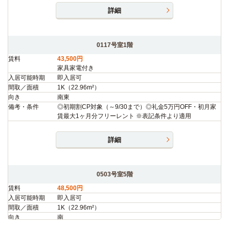
詳細
0117号室1階
賃料
43,500円
家具家電付き
入居可能時期
即入居可
間取／面積
1K（22.96m²）
向き
南東
備考・条件
◎初期割CP対象（～9/30まで）◎礼金5万円OFF・初月家
賃最大1ヶ月分フリーレント ※表記条件より適用
詳細
0503号室5階
賃料
48,500円
入居可能時期
即入居可
間取／面積
1K（22.96m²）
向き
南
備考・条件
◎初期割CP対象（～9/30まで）◎礼金5万円OFF・初月家