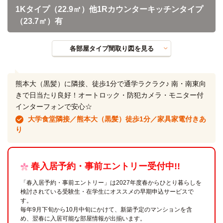
1Kタイプ（22.9㎡）他1Rカウンターキッチンタイプ
（23.7㎡）有
各部屋タイプ間取り図を見る
熊本大（黒髪）に隣接、徒歩1分で通学ラクラク♪ 南・南東向
きで日当たり良好！オートロック・防犯カメラ・モニター付
インターフォンで安心☆
大学食堂隣接／熊本大（黒髪）徒歩1分／家具家電付きあ
り
春入居予約・事前エントリー受付中!!
「春入居予約・事前エントリー」は2027年度春からひとり暮らしを
検討されている受験生・在学生にオススメの早期申込サービスで
す。
毎年9月下旬から10月中旬にかけて、新築予定のマンションを含
め、翌春に入居可能な部屋情報が出揃います。