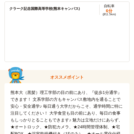
自転車
自転車
クラーク記念国際高等学校(熊本キャンパス)
東海大学(熊本キャンパス)
6分
8分
(約1.5km)
(約1.9km)
自転車
九州ルーテル学院大学
8分
(約1.7km)
自転車
九州ルーテル学院大学(大学院)
8分
(約1.7km)
熊本大学(大学院)
その他
2分
オススメポイント
熊本学園大学(大学院)
その他
11分
熊本大（黒髪）理工学部の目の前にあり、『徒歩1分通学』
熊本県立大学
その他
できます！ 文系学部の方もキャンパス敷地内を通ることで
43分
安心・安全通学♪ 毎日通う大学だからこそ、通学時間に特に
注目してください！ 大学食堂も目の前にあり、毎日の食事
もしっかりとることもできます♪ 魅力は立地だけにあらず、
★オートロック、★防犯カメラ、★24時間管理体制、★宅
配BOX、★浴室乾燥機付き（1Fのみ）、★オール電化仕様