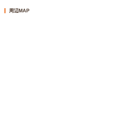
賃最大1ヶ月分フリーレント ※表記条件より適用
周辺MAP
詳細