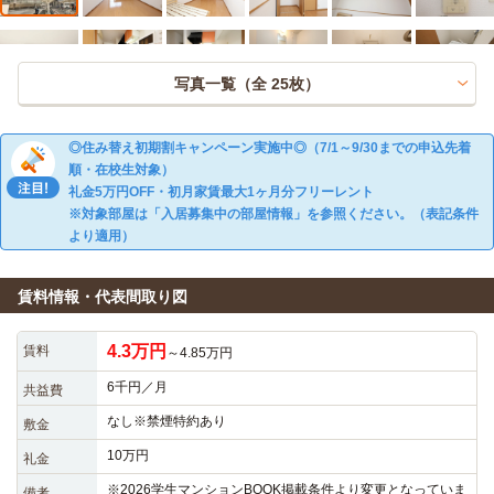
写真一覧（全
25
枚）
◎住み替え初期割キャンペーン実施中◎（7/1～9/30までの申込先着
順・在校生対象）
礼金5万円OFF・初月家賃最大1ヶ月分フリーレント
※対象部屋は「入居募集中の部屋情報」を参照ください。（表記条件
より適用）
賃料情報・代表間取り図
4.3万円
賃料
～4.85万円
6千円／月
共益費
なし※禁煙特約あり
敷金
10万円
礼金
※2026学生マンションBOOK掲載条件より変更となっていま
備考