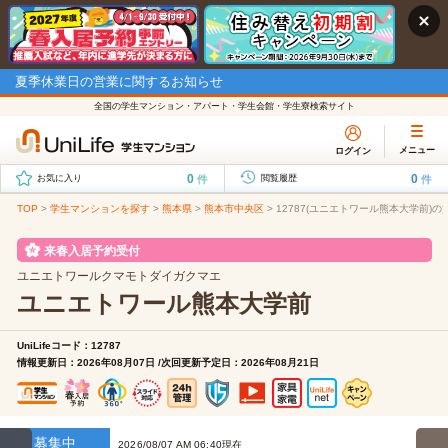
夏季休業日の営業に関するお知らせ
全国の学生マンション・アパート・学生会館・学生寮検索サイト
メニュー
ログイン
0
0
件
件
お気に入り
閲覧履歴
TOP
>
学生マンションを探す
>
熊本県
>
熊本市中央区
>
12787(ユニエトワール熊本大学前)の
来春入居予約受付
ユニエトワールクマモトダイガクマエ
ユニエトワール熊本大学前
UniLifeコード：12787
情報更新日：2026年08月07日 /次回更新予定日：2026年08月21日
募集中
2026/08/07 AM 06:40現在