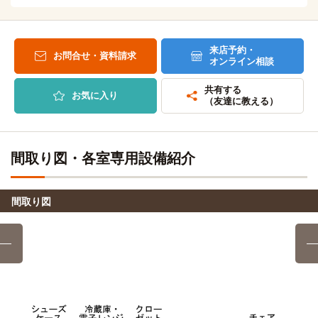
明星国際ビューティカレッジ
バス＋電車
間取／面積
1K（24.8m²）
29分
向き
西
「敷戸」駅→（JR豊肥本線12分）→「大分」駅→（大分バス
備考・条件
◎初期割CP対象（～9/30まで）◎家賃もっと割4,000円
25分）→「大津町一丁目」停
OFF・入館金なし（9万円OFF）・初月家賃最大1ヶ月分フ
来店予約・
お問合せ・資料請求
オンライン相談
リーレント ※表記条件より適用（初回契約終了は28/3/31）
共有する
仮申込
詳細
お気に入り
（友達に教える）
間取り図・各室専用設備紹介
間取り図