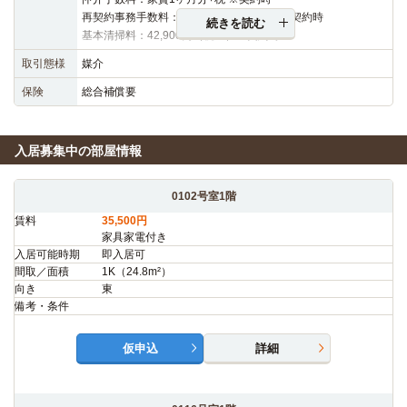
再契約事務手数料：16,500円（税込）※再契約時
続きを読む
基本清掃料：42,900円（税込）※契約時
取引態様
媒介
保険
総合補償要
入居募集中の部屋情報
0102号室1階
賃料
35,500円
家具家電付き
入居可能時期
即入居可
間取／面積
1K（24.8m²）
向き
東
備考・条件
仮申込
詳細