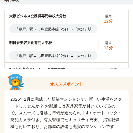
専門学校
前」停（10分）→（バス11分）→「上野」停
仮申込
詳細
大分県立看護科学大学
バス＋電車
大原ビジネス公務員専門学校大分校
電車
61分
12分
「敷戸」駅→（JR豊肥本線11分）→「大分」駅・「大分駅
「敷戸」駅→（JR豊肥本線12分）→「大分」駅
0426号室4階
前」停（10分）→（バス30分）→「富士見が丘西入口」停
賃料
43,000円
明日香美容文化専門大学校
電車
家具家電付き
大分県立看護科学大学(大学院)
バス＋電車
12分
入居可能時期
即入居可
61分
「敷戸」駅→（JR豊肥本線12分）→「大分」駅
間取／面積
1K（24.8m²）
「敷戸」駅→（JR豊肥本線11分）→「大分」駅・「大分駅
向き
西
前」停（10分）→（バス30分）→「富士見が丘西入口」停
備考・条件
◎初期割CP対象（～9/30まで）◎家賃もっと割4,000円
IVY大分高度コンピュータ専門学校
バス＋電車
OFF・入館金なし（9万円OFF）・初月家賃最大1ヶ月分フ
30分
日本文理大学
リーレント ※表記条件より適用（初回契約終了は28/3/31）
電車
「敷戸」駅→（JR豊肥本線12分）→「大分」駅→（大分バス
39分
オススメポイント
18分）→「ソフトパーク前」停
「敷戸」駅→（JR豊肥本線10分）→「大分」駅(8分)→（JR
仮申込
詳細
日豊本線21分）→「大在」駅
2026年2月に完成した新築マンションで、新しい生活をスタ
KCS大分情報専門学校
バス＋電車
ートしませんか？ お部屋には家具家電が付いていてるの
23分
大分大学(大学院)
徒歩
0430号室4階
で、スムーズに引越し準備が進められます♪ オートロック・
「敷戸」駅→（JR豊肥本線12分）→「大分」駅→（大分バス
8分
防犯カメラ付き、有人管理でセキュリティ充実、 浴室乾燥
11分）→「高砂町」停
賃料
43,000円
家具家電付き
機も付いており、お部屋の設備も充実のマンションです
入居可能時期
即入居可