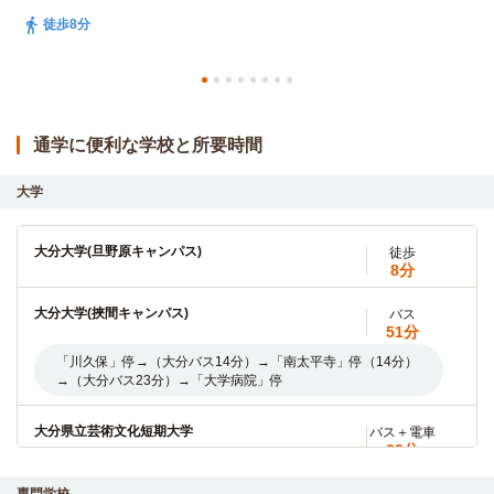
0223号室2階
徒歩8分
賃料
40,500円
家具家電付き
入居可能時期
即入居可
間取／面積
1K（24.5m²）
向き
西
通学に便利な学校と所要時間
備考・条件
◎初期割CP対象（～9/30まで）◎家賃もっと割4,000円
OFF・入館金なし（9万円OFF）・初月家賃最大1ヶ月分フ
リーレント ※表記条件より適用（初回契約終了は28/3/31）
大学
仮申込
詳細
大分大学(旦野原キャンパス)
徒歩
8分
大分大学(挾間キャンパス)
0227号室2階
バス
51分
賃料
40,500円
「川久保」停→（大分バス14分）→「南太平寺」停（14分）
家具家電付き
→（大分バス23分）→「大学病院」停
入居可能時期
即入居可
間取／面積
1K（24.8m²）
向き
西
大分県立芸術文化短期大学
バス＋電車
備考・条件
◎初期割CP対象（～9/30まで）◎家賃もっと割4,000円
32分
OFF・入館金なし（9万円OFF）・初月家賃最大1ヶ月分フ
「敷戸」駅→（JR豊肥本線11分）→「大分」駅・「大分駅
リーレント ※表記条件より適用（初回契約終了は28/3/31）