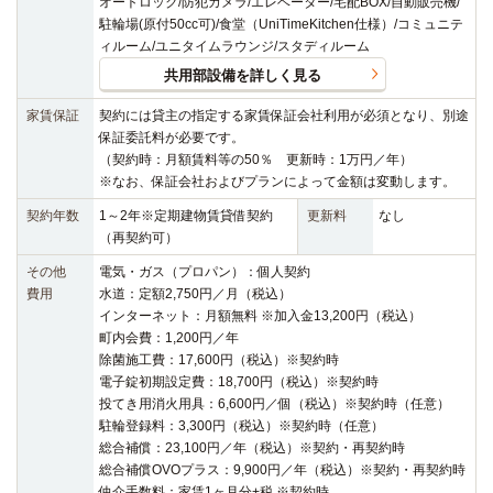
オートロック/防犯カメラ/エレベーター/宅配BOX/自動販売機/
駐輪場(原付50cc可)/食堂（UniTimeKitchen仕様）/コミュニテ
ィルーム/ユニタイムラウンジ/スタディルーム
共用部設備を詳しく見る
家賃保証
契約には貸主の指定する家賃保証会社利用が必須となり、別途
保証委託料が必要です。
（契約時：月額賃料等の50％ 更新時：1万円／年）
※なお、保証会社およびプランによって金額は変動します。
契約年数
1～2年※定期建物賃貸借契約
更新料
なし
（再契約可）
その他
電気・ガス（プロパン）：個人契約
費用
水道：定額2,750円／月（税込）
インターネット：月額無料 ※加入金13,200円（税込）
町内会費：1,200円／年
除菌施工費：17,600円（税込）※契約時
電子錠初期設定費：18,700円（税込）※契約時
投てき用消火用具：6,600円／個（税込）※契約時（任意）
駐輪登録料：3,300円（税込）※契約時（任意）
総合補償：23,100円／年（税込）※契約・再契約時
総合補償OVOプラス：9,900円／年（税込）※契約・再契約時
仲介手数料：家賃1ヶ月分+税 ※契約時