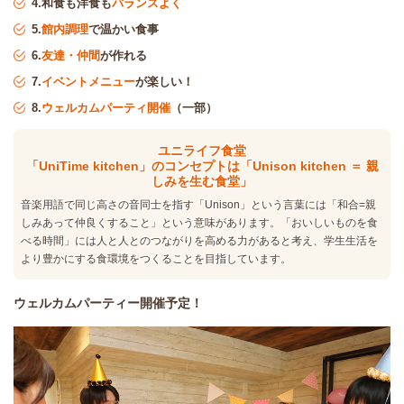
4.和食も洋食も
バランスよく
5.
館内調理
で温かい食事
6.
友達・仲間
が作れる
7.
イベントメニュー
が楽しい！
8.
ウェルカムパーティ開催
（一部）
ユニライフ食堂
「UniTime kitchen」のコンセプトは「Unison kitchen ＝ 親
しみを生む食堂」
音楽用語で同じ高さの音同士を指す「Unison」という言葉には「和合=親
しみあって仲良くすること」という意味があります。「おいしいものを食
べる時間」には人と人とのつながりを高める力があると考え、学生生活を
より豊かにする食環境をつくることを目指しています。
ウェルカムパーティー開催予定！