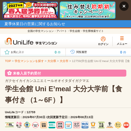
夏季休業日の営業に関するお知らせ
全国の学生マンション・アパート・学生会館・学生寮検索サイト
メニュー
ログイン
0
0
件
件
お気に入り
閲覧履歴
TOP
>
学生マンションを探す
>
大分県
>
大分市
>
12759(学生会館 Uni E’meal 大分大学
来春入居予約受付
ガクセイカイカンユニエミールオオイタダイガクマエ
学生会館 Uni E’meal 大分大学前【食
事付き（1～6F）】
UniLifeコード：12759
情報更新日：2026年07月30日 /次回更新予定日：2026年08月13日