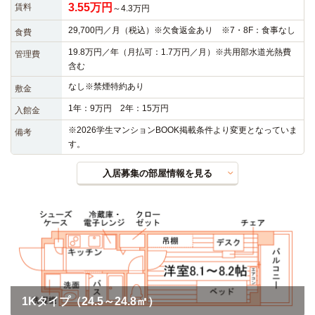
3.55万円
賃料
～4.3万円
29,700円／月（税込）※欠食返金あり ※7・8F：食事なし
食費
19.8万円／年（月払可：1.7万円／月）※共用部水道光熱費
管理費
含む
なし※禁煙特約あり
敷金
1年：9万円 2年：15万円
入館金
※2026学生マンションBOOK掲載条件より変更となっていま
備考
す。
入居募集の部屋情報を見る
1Kタイプ（24.5～24.8㎡）