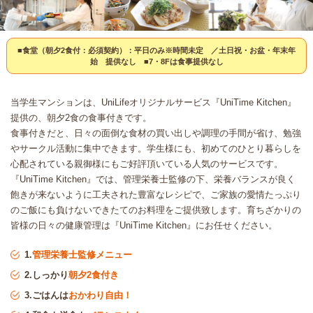
■食堂（朝夕2食付：必須契約）：平日のみ※時間未定 ／土日祝・お盆・年末年
始 提供なし ■7・8Fは食事提供なし
当学生マンションは、UniLifeオリジナルサービス『UniTime Kitchen』
提供の、朝夕2食の食事付きです。
食事付きだと、日々の面倒な食材の買い出しや調理の手間が省け、勉強
やサークル活動に集中できます。学生様にも、初めてのひとり暮らしを
心配されている親御様にもご好評頂いている人気のサービスです。
『UniTime Kitchen』では、管理栄養士監修の下、栄養バランスが良く
飽きが来ないように工夫された豊富なレシピで、ご家族の愛情たっぷり
のご飯にも負けないできたてのお料理をご提供致します。育ちざかりの
皆様の日々の健康管理は『UniTime Kitchen』にお任せください。
1.
管理栄養士監修メニュー
2.しっかり
朝夕2食付き
3.ごはんは
おかわり自由！