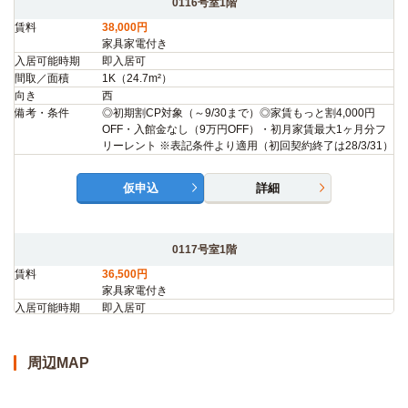
0116号室1階
賃料
38,000円
家具家電付き
入居可能時期
即入居可
間取／面積
1K（24.7m²）
向き
西
備考・条件
◎初期割CP対象（～9/30まで）◎家賃もっと割4,000円
OFF・入館金なし（9万円OFF）・初月家賃最大1ヶ月分フ
リーレント ※表記条件より適用（初回契約終了は28/3/31）
仮申込
詳細
0117号室1階
賃料
36,500円
家具家電付き
入居可能時期
即入居可
間取／面積
1K（24.8m²）
向き
西
備考・条件
◎初期割CP対象（～9/30まで）◎家賃もっと割4,000円
周辺MAP
OFF・入館金なし（9万円OFF）・初月家賃最大1ヶ月分フ
リーレント ※表記条件より適用（初回契約終了は28/3/31）