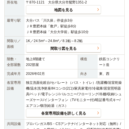
所在地
〒870-1121 大分県大分市鴛野1351-2
地図を見る
最寄り駅
大分バス「川久保」停徒歩3分
ＪＲ豊肥本線「敷戸」駅徒歩8分
ＪＲ豊肥本線「大分大学前」駅徒歩10分
間取り／
1K／24.5m²～24.8m²／8.1帖～8.2帖
面積
間取り図を見る
階数・
地上8階建て
構造
鉄筋コンクリ
全部屋数
202部屋
ート造
完成年月
2026年02月
向き
東、西
各室専用
独立洗面化粧台/セパレート（バス・トイレ）/洗濯機/浴室乾燥
設備
機/温水洗浄便座/IHコンロ(2口)/家具家電付/冷蔵庫/居室照明器
具/ベッド/電子レンジ/バルコニー/フローリング/吊棚/収納/シュ
ーズケース/インターフォン（TVモニター付)/暗証番号式キー/
エアコン/個別給湯（ガス）
各室専用設備を詳しく見る
共同設備
プロパンガス/BS・CSアンテナ/インターネット対応（無料）/