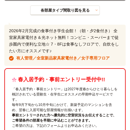
各部屋タイプ間取り図を見る
2026年2月完成の食事付き学生会館！（朝・夕2食付き） 全
室家具家電付き＆光ネット無料！コンビニ・スーパーまで徒
歩圏内で便利な立地☆ 7・8Fは食事なしフロアで、自炊をし
たい方にオススメです♪
有人管理／全室新品家具家電付き／女子専用フロア
春入居予約・事前エントリー受付中!!
「春入居予約・事前エントリー」は2027年度春からひとり暮らしを
検討されている受験生・在学生にオススメの早期申込サービスで
す。
毎年9月下旬から10月中旬にかけて、新築予定のマンションを含
め、翌春に入居可能な部屋情報が出揃います。
事前エントリーされた方へ優先的に空室状況をお伝えすることで、
ご希望条件の部屋を早期に申込むことができます。
ご希望の方は、下記のフォームよりお申込みください。