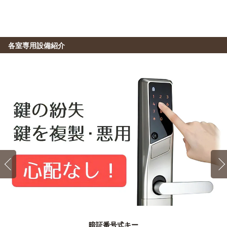
各室専用設備紹介
1K 24.8㎡〜24.8㎡
Aタイプ
暗証番号式キー