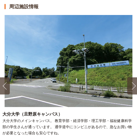
間取／面積
1K（24.8m²）
周辺施設情報
向き
東
備考・条件
◎初期割CP対象（～9/30まで）◎家賃もっと割4,000円
OFF・入館金なし（9万円OFF）・初月家賃最大1ヶ月分フ
リーレント ※表記条件より適用（初回契約終了は28/3/31）
仮申込
詳細
0220号室2階
賃料
40,500円
家具家電付き
入居可能時期
即入居可
間取／面積
1K（24.8m²）
向き
西
備考・条件
◎初期割CP対象（～9/30まで）◎家賃もっと割4,000円
OFF・入館金なし（9万円OFF）・初月家賃最大1ヶ月分フ
リーレント ※表記条件より適用（初回契約終了は28/3/31）
大分大学（旦野原キャンパス）
仮申込
詳細
大分大学のメインキャンパス。 教育学部・経済学部・理工学部・福祉健康科学
部の学生さんが通っています。 通学道中にコンビニがあるので、急なお買い物
が必要となった場合も安心ですね。