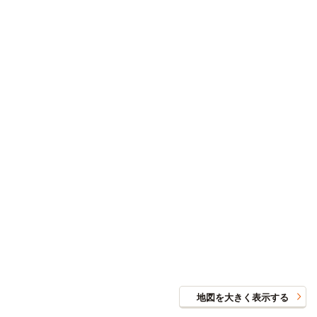
仮申込
詳細
0121号室1階
賃料
36,500円
家具家電付き
入居可能時期
即入居可
間取／面積
1K（24.8m²）
向き
西
備考・条件
◎初期割CP対象（～9/30まで）◎家賃もっと割4,000円
OFF・入館金なし（9万円OFF）・初月家賃最大1ヶ月分フ
リーレント ※表記条件より適用（初回契約終了は28/3/31）
仮申込
詳細
0210号室2階
賃料
41,500円
家具家電付き
地図を大きく表示する
入居可能時期
即入居可