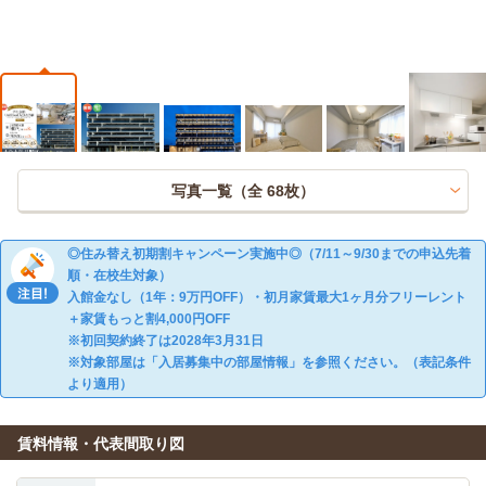
写真一覧（全
68
枚）
◎住み替え初期割キャンペーン実施中◎（7/11～9/30までの申込先着
順・在校生対象）
入館金なし（1年：9万円OFF）・初月家賃最大1ヶ月分フリーレント
＋家賃もっと割4,000円OFF
※初回契約終了は2028年3月31日
※対象部屋は「入居募集中の部屋情報」を参照ください。（表記条件
より適用）
賃料情報・代表間取り図