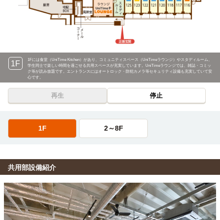
1Fには食堂（UniTime Kitchen）があり、コミュニティスペース（UniTimeラウンジ）や
スタディルーム、
1F
学生同士で楽しい時間を過ごせる共用スペースが充実しています。UniTimeラウンジでは、雑誌・コミッ
ク等が読み放題です。エントランスにはオートロック・防犯カメラ
等セキュリティ設備も充実していて
安
心です。
再生
停止
1F
2～8F
共用部設備紹介