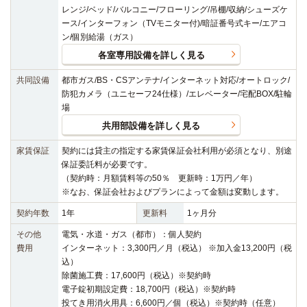
レンジ/ベッド/バルコニー/フローリング/吊棚/収納/シューズケ
ース/インターフォン（TVモニター付)/暗証番号式キー/エアコ
ン/個別給湯（ガス）
各室専用設備を詳しく見る
共同設備
都市ガス/BS・CSアンテナ/インターネット対応/オートロック/
防犯カメラ（ユニセーフ24仕様）/エレベーター/宅配BOX/駐輪
場
共用部設備を詳しく見る
家賃保証
契約には貸主の指定する家賃保証会社利用が必須となり、別途
保証委託料が必要です。
（契約時：月額賃料等の50％ 更新時：1万円／年）
※なお、保証会社およびプランによって金額は変動します。
契約年数
1年
更新料
1ヶ月分
その他
電気・水道・ガス（都市）：個人契約
費用
インターネット：3,300円／月（税込） ※加入金13,200円（税
込）
除菌施工費：17,600円（税込）※契約時
電子錠初期設定費：18,700円（税込）※契約時
投てき用消火用具：6,600円／個（税込）※契約時（任意）