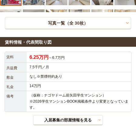
写真一覧（全
30
枚）
賃料情報・代表間取り図
6.25万円
賃料
～6.7万円
7.5千円／月
共益費
なし※禁煙特約あり
敷金
14万円
礼金
（仮称：ナゴヤドーム前矢田学生マンション）

備考
※2026学生マンションBOOK掲載条件より変更となっていま
す。
入居募集の部屋情報を見る