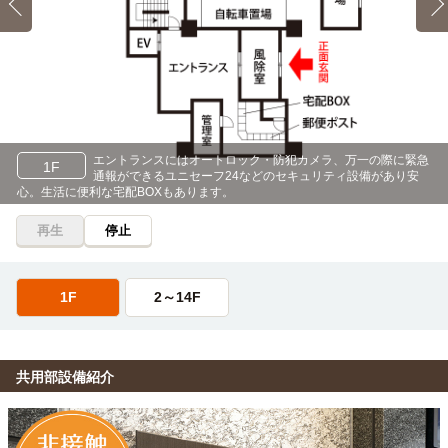
エントランスにはオートロック・防犯カメラ、
万一の際に緊急
1F
通報ができるユニセーフ24などのセキュリティ設備があり安
心。生活に便利な宅配BOXもあります。
再生
停止
1F
2～14F
共用部設備紹介