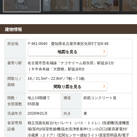
建物情報
所在地
〒461-0040 愛知県名古屋市東区矢田5丁目8-48
地図を見る
最寄り駅
名古屋市営名城線「ナゴヤドーム前矢田」駅徒歩1分
ＪＲ中央本線「大曽根」駅徒歩8分
間取り／
1K／21.5m²～22.8m²／7帖～7.1帖
面積
間取り図を見る
階数・
地上14階建て
構造
鉄筋コンクリート造
全部屋数
65部屋
完成年月
2026年01月
向き
東
各室専用
独立洗面化粧台/セパレート（バス・トイレ）/洗濯機/洗濯機置
設備
場(室内)/浴室乾燥機/温水洗浄便座/IHコンロ(2口)/家具家電付/
冷蔵庫（２ドア）/玄関センサー感知ライト/居室照明器具/電子