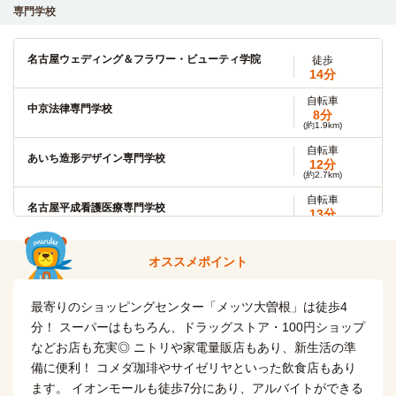
大曽根→（JR中央本線6分）→鶴舞
専門学校
名古屋大学(東山キャンパス)
電車
名古屋ウェディング＆フラワー・ビューティ学院
11分
徒歩
14分
ナゴヤドーム前矢田→（地下鉄名城線11分）→名古屋大学
自転車
中京法律専門学校
8分
南山大学
電車
(約1.9km)
13分
自転車
あいち造形デザイン専門学校
ナゴヤドーム前矢田→（地下鉄名城線13分）→八事日赤
12分
(約2.7km)
自転車
自転車
愛知学院大学(名城公園キャンパス)
名古屋平成看護医療専門学校
16分
13分
(約3.8km)
(約3.0km)
自転車
自転車
名古屋造形大学
名古屋外語・ホテル・ブライダル専門学校
16分
オススメポイント
13分
(約3.8km)
(約2.9km)
自転車
自転車
名古屋文化短期大学
最寄りのショッピングセンター「メッツ大曽根」は徒歩4
河合塾(千種校)
17分
14分
(約4.0km)
(約3.3km)
分！ スーパーはもちろん、ドラッグストア・100円ショップ
などお店も充実◎ ニトリや家電量販店もあり、新生活の準
自転車
愛知工業大学(自由ヶ丘キャンパス)
電車
愛知調理専門学校
11分
備に便利！ コメダ珈琲やサイゼリヤといった飲食店もあり
6分
(約2.5km)
ます。 イオンモールも徒歩7分にあり、アルバイトができる
ナゴヤドーム前矢田→（地下鉄名城線6分）→自由が丘