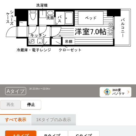
ス中部大学線7分）
愛知美容専門学校
電車
8分
愛知東邦大学
電車
16分
愛知学院大学歯科技工専門学校
電車
9分
ナゴヤドーム前矢田→（地下鉄名城線9分）→本山（4分）
→（地下鉄東山線3分）→星ヶ丘
ナゴヤドーム前矢田→（地下鉄名城線9分）→本山
愛知淑徳大学(星が丘キャンパス)
電車
大原簿記情報医療専門学校
電車
16分
14分
ナゴヤドーム前矢田→（地下鉄名城線9分）→本山（4分）
大曽根→（JR中央本線14分）→名古屋
→（地下鉄東山線3分）→星ヶ丘
名古屋ビューティーアート専門学校
電車
椙山女学園大学(星が丘キャンパス)
14分
電車
16分
1K 22.04㎡〜22.04㎡
360度
Aタイプ
大曽根→（JR中央本線14分）→名古屋
パノラマ
ナゴヤドーム前矢田→（地下鉄名城線9分）→本山（4分）
→（地下鉄東山線3分）→星ヶ丘
再生
停止
名古屋スイーツ＆カフェ専門学校
電車
14分
名城大学(八事キャンパス)
電車
すべて表示
1Kタイプのみ表示
大曽根→（JR中央本線14分）→名古屋
16分
ナゴヤドーム前矢田→（地下鉄名城線16分）→八事
理学・作業名古屋専門学校
電車