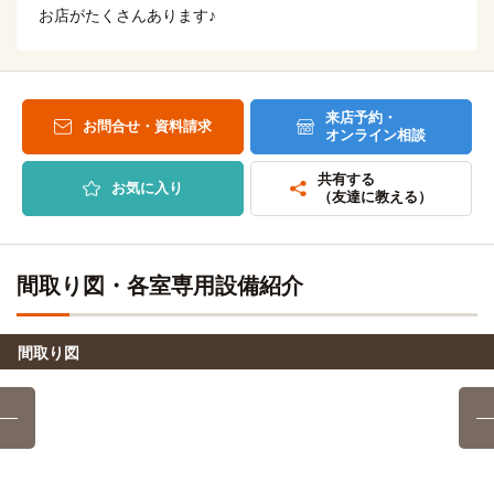
自転車
キクチ眼鏡専門学校
お店がたくさんあります♪
14分
(約3.3km)
愛知学院大学(楠元キャンパス)
電車
9分
自転車
名古屋文化学園保育専門学校
16分
ナゴヤドーム前矢田→（地下鉄名城線9分）→本山
(約3.7km)
来店予約・
お問合せ・資料請求
自転車
オンライン相談
名古屋ビューティー専門学校
17分
愛知学院大学短期大学部(楠元キャンパス)
電車
(約4.1km)
9分
共有する
お気に入り
自転車
ナゴヤドーム前矢田→（地下鉄名城線9分）→本山
（友達に教える）
ナゴノ福祉歯科医療専門学校
18分
(約4.2km)
金城学院大学
電車
ZETA DIVISION ゲーミングアカデミー
12分
電車
間取り図・各室専用設備紹介
大曽根→（名鉄瀬戸線12分）→大森・金城学院前
ニチエイ調理専門学校
電車
6分
名古屋工業大学
電車
間取り図
6分
大曽根→（JR中央本線6分）→鶴舞
大曽根→（JR中央本線6分）→鶴舞
名古屋綜合美容専門学校
電車
6分
中部大学(春日井キャンパス)
バス＋電車
22分
大曽根→（JR中央本線6分）→鶴舞
大曽根駅→（JR中央本線12分）→神領駅（3分）→（名鉄バ