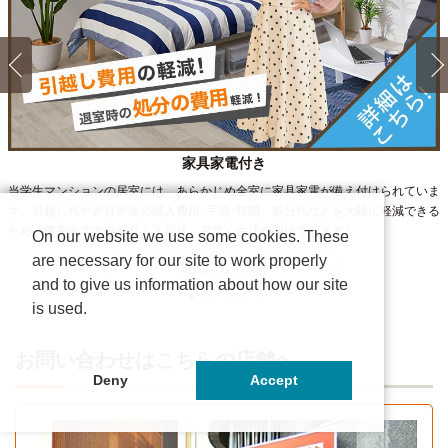
家具家電付き
当学生マンションの居室には、あらかじめ全室に家具家電が備え付けられていま
す。引越し代や家具家電の購入費用･手間･時間、処分代などを大幅に軽減できる
ため、費用面で大助かり！入居後、素早く生活が開始できます♪
On our website we use some cookies. These
are necessary for our site to work properly
更に詳しく見る
and to give us information about how our site
is used.
お問い合わせはこちらの店舗へ
Deny
Accept