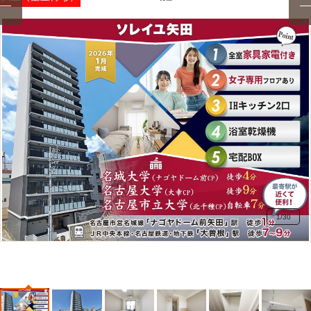
1
/
30