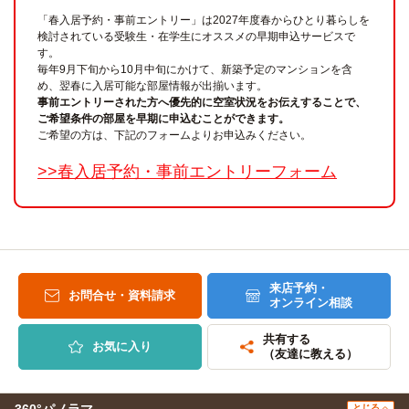
「春入居予約・事前エントリー」は2027年度春からひとり暮らしを
検討されている受験生・在学生にオススメの早期申込サービスで
す。
毎年9月下旬から10月中旬にかけて、新築予定のマンションを含
め、翌春に入居可能な部屋情報が出揃います。
事前エントリーされた方へ優先的に空室状況をお伝えすることで、
ご希望条件の部屋を早期に申込むことができます。
ご希望の方は、下記のフォームよりお申込みください。
>>春入居予約・事前エントリーフォーム
来店予約・
お問合せ・資料請求
オンライン相談
共有する
お気に入り
（友達に教える）
360°パノラマ
とじる