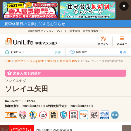
夏季休業日の営業に関するお知らせ
全国の学生マンション・アパート・学生会館・学生寮検索サイト
メニュー
ログイン
0
0
件
件
お気に入り
閲覧履歴
TOP
>
学生マンションを探す
>
愛知県
>
名古屋市東区
>
12747(ソレイユ矢田)の賃貸情報
来春入居予約受付
ソレイユヤダ
ソレイユ矢田
UniLifeコード：12747
情報更新日：2026年08月05日 /次回更新予定日：2026年08月19日
満室（空室待ち）
2026/08/05 AM 06:40現在