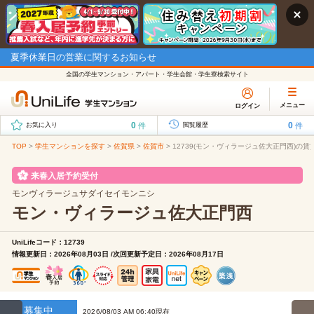
夏季休業日の営業に関するお知らせ
全国の学生マンション・アパート・学生会館・学生寮検索サイト
メニュー
ログイン
0
0
件
件
お気に入り
閲覧履歴
TOP
>
学生マンションを探す
>
佐賀県
>
佐賀市
>
12739(モン・ヴィラージュ佐大正門西)の賃
来春入居予約受付
モンヴィラージュサダイセイモンニシ
モン・ヴィラージュ佐大正門西
UniLifeコード：12739
情報更新日：2026年08月03日 /次回更新予定日：2026年08月17日
募集中
2026/08/03 AM 06:40現在