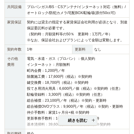
共同設備
プロパンガス/BS・CSアンテナ/インターネット対応（無料）/
オートロック/防犯カメラ/宅配BOX/駐輪場(原付50cc可)
家賃保証
契約には貸主の指定する家賃保証会社利用が必須となり、別途
保証委託料が必要です。
（契約時：月額賃料等の50％ 更新時：1万円／年）
※なお、保証会社およびプランによって金額は変動します。
契約年数
1年
更新料
なし
その他
電気・水道・ガス（プロパン）：個人契約
費用
インターネット：月額無料
町内会費：1,200円／年
除菌施工費：17,600円（税込）※契約時
鍵交換費：18,700円（税込）※契約時
投てき用消火用具：6,600円／個（税込）※契約時（任意）
駐輪登録料：3,300円（税込）※契約時（任意）
総合補償：23,100円／年（税込）※契約・更新時
総合補償OVOプラス：9,900円／年（税込）※契約・更新時
仲介手数料：家賃1ヶ月分+税 ※契約時
更新事務手数料：16,500円（税込）※更新時
続きを読む
基本清掃料：39,600円～48,400円（税込）※契約時
取引態様
媒介