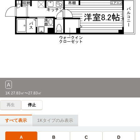
A
1K 27.83㎡〜27.83㎡
再生
停止
すべて表示
1Kタイプのみ表示
A
B
C
D