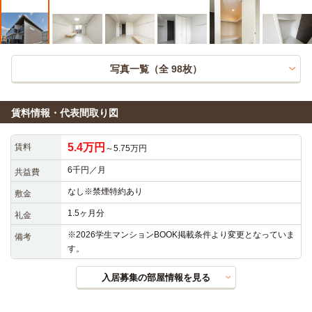
写真一覧（全
98
枚）
賃料情報・代表間取り図
5.4万円
賃料
～5.75万円
6千円／月
共益費
なし※禁煙特約あり
敷金
1.5ヶ月分
礼金
※2026学生マンションBOOK掲載条件より変更となっていま
備考
す。
入居募集の部屋情報を見る