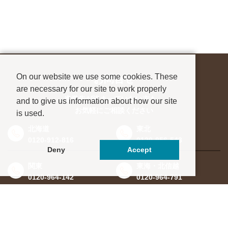
On our website we use some cookies. These
お問合せ
are necessary for our site to work properly
進学先が決まっていない方も、
and to give us information about how our site
お気軽にご相談ください
is used.
北海道
東北
0120-912-816
0120-956-543
Deny
Accept
関東
東海・北信越
0120-964-142
0120-964-791
京都・滋賀
大阪・兵庫
0120-952-924
0120-351-830