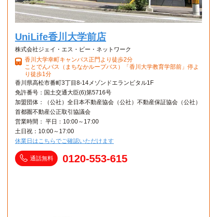
UniLife香川大学前店
株式会社ジェイ・エス・ビー・ネットワーク
香川大学幸町キャンパス正門より徒歩2分
ことでんバス（まちなかループバス）「香川大学教育学部前」停よ
り徒歩1分
香川県高松市番町3丁目8-14メゾンドエランビタル1F
免許番号：国土交通大臣(6)第5716号
加盟団体：（公社）全日本不動産協会（公社）不動産保証協会（公社）
首都圏不動産公正取引協議会
営業時間： 平日：10:00～17:00
土日祝：10:00～17:00
休業日はこちらでご確認いただけます
0120-553-615
通話無料