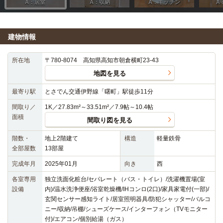
建物情報
所在地
〒780-8074 高知県高知市朝倉横町23-43
地図を見る
最寄り駅
とさでん交通伊野線「曙町」駅徒歩11分
間取り／
1K／27.83m²～33.51m²／7.9帖～10.4帖
面積
間取り図を見る
階数・
地上2階建て
構造
軽量鉄骨
全部屋数
13部屋
完成年月
2025年01月
向き
西
各室専用
独立洗面化粧台/セパレート（バス・トイレ）/洗濯機置場(室
設備
内)/温水洗浄便座/浴室乾燥機/IHコンロ(2口)/家具家電付(一部)/
玄関センサー感知ライト/居室照明器具/防犯シャッター/バルコ
ニー/収納/吊棚/シューズケース/インターフォン（TVモニター
付)/エアコン/個別給湯（ガス）