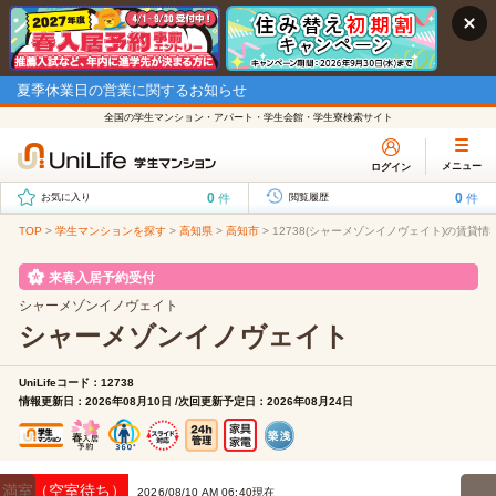
夏季休業日の営業に関するお知らせ
全国の学生マンション・アパート・学生会館・学生寮検索サイト
メニュー
ログイン
0
0
件
件
お気に入り
閲覧履歴
TOP
>
学生マンションを探す
>
高知県
>
高知市
>
12738(シャーメゾンイノヴェイト)の賃貸情
来春入居予約受付
シャーメゾンイノヴェイト
シャーメゾンイノヴェイト
UniLifeコード：12738
情報更新日：2026年08月10日 /次回更新予定日：2026年08月24日
満室（空室待ち）
2026/08/10 AM 06:40現在