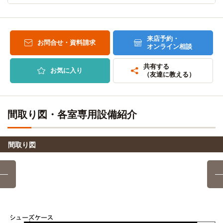
自転車
平成福祉専門学校
10分
(約2.3km)
来店予約・
自転車
お問合せ・資料請求
高知文化服装専門学校
オンライン相談
15分
(約3.5km)
共有する
お気に入り
（友達に教える）
間取り図・各室専用設備紹介
間取り図