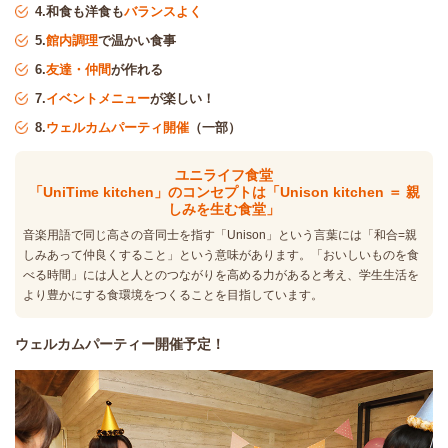
4.和食も洋食も
バランスよく
5.
館内調理
で温かい食事
6.
友達・仲間
が作れる
7.
イベントメニュー
が楽しい！
8.
ウェルカムパーティ開催
（一部）
ユニライフ食堂
「UniTime kitchen」のコンセプトは「Unison kitchen ＝ 親
しみを生む食堂」
音楽用語で同じ高さの音同士を指す「Unison」という言葉には「和合=親
しみあって仲良くすること」という意味があります。「おいしいものを食
べる時間」には人と人とのつながりを高める力があると考え、学生生活を
より豊かにする食環境をつくることを目指しています。
ウェルカムパーティー開催予定！