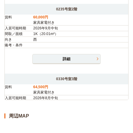
0235号室2階
賃料
60,000円
家具家電付き
入居可能時期
2026年9月中旬
間取／面積
1K（20.01m²）
向き
西
備考・条件
詳細
0330号室3階
賃料
64,500円
家具家電付き
入居可能時期
2026年8月中旬
間取／面積
1K（20.14m²）
向き
東
備考・条件
◎初期割CP対象（～9/30まで）◎入館金5万円OFF・初月
周辺MAP
家賃最大1ヶ月分フリーレント ※表記条件より適用（初回
契約終了は28/3/31）