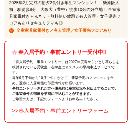
2025年2月完成の朝夕2食付き学生マンション！ 「柴原阪大
前」駅徒歩8分、大阪大（豊中）徒歩10分の好立地！ 全室家
具家電付き＋光ネット無料使い放題☆有人管理・女子優先フ
ロアもありセキュリティも◎
全室家具家電付き／有人管理／女子優先フロアあり
春入居予約・事前エントリー受付中!!
「春入居予約・事前エントリー」は2027年度春からひとり暮らしを
検討されている受験生・在学生にオススメの早期申込サービスで
す。
毎年9月下旬から10月中旬にかけて、新築予定のマンションを含
め、翌春に入居可能な部屋情報が出揃います。
事前エントリーされた方へ優先的に空室状況をお伝えすることで、
ご希望条件の部屋を早期に申込むことができます。
ご希望の方は、下記のフォームよりお申込みください。
>>春入居予約・事前エントリーフォーム