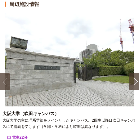
周辺施設情報
向き
南
備考・条件
◎初期割CP対象（～9/30まで）◎入館金5万円OFF・初月
家賃最大1ヶ月分フリーレント ※表記条件より適用（初回
契約終了は28/3/31）
詳細
0438号室4階
賃料
62,000円
家具家電付き
入居可能時期
2026年9月中旬
間取／面積
1K（20.01m²）
向き
西
備考・条件
詳細
大阪大学（吹田キャンパス）
大阪大学の主に理系学部をメインとしたキャンパス。2回生以降は吹田キャンパ
スにて講義を受けます（学部・学科により時期は異なります）。
0705号室7階
電車22分
賃料
67,000円