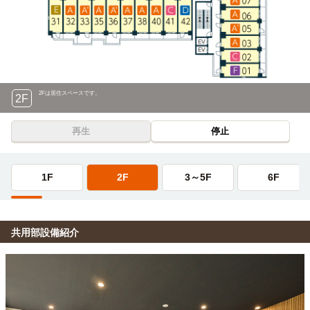
2Fは居住スペースです。
2F
再生
停止
1F
2F
3～5F
6F
共用部設備紹介