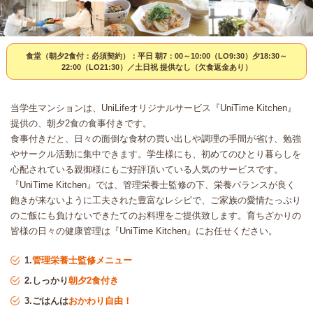
食堂（朝夕2食付：必須契約）：平日 朝7：00～10:00（LO9:30）夕18:30～
22:00（LO21:30）／土日祝 提供なし（欠食返金あり）
当学生マンションは、UniLifeオリジナルサービス『UniTime Kitchen』
提供の、朝夕2食の食事付きです。
食事付きだと、日々の面倒な食材の買い出しや調理の手間が省け、勉強
やサークル活動に集中できます。学生様にも、初めてのひとり暮らしを
心配されている親御様にもご好評頂いている人気のサービスです。
『UniTime Kitchen』では、管理栄養士監修の下、栄養バランスが良く
飽きが来ないように工夫された豊富なレシピで、ご家族の愛情たっぷり
のご飯にも負けないできたてのお料理をご提供致します。育ちざかりの
皆様の日々の健康管理は『UniTime Kitchen』にお任せください。
1.
管理栄養士監修メニュー
2.しっかり
朝夕2食付き
3.ごはんは
おかわり自由！