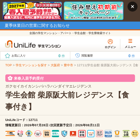
夏季休業日の営業に関するお知らせ
全国の学生マンション・アパート・学生会館・学生寮検索サイト
メニュー
ログイン
0
0
件
件
お気に入り
閲覧履歴
TOP
>
学生マンションを探す
>
大阪府
>
豊中市
>
12711(学生会館 柴原阪大前レジデンス【食
来春入居予約受付
ガクセイカイカンシバハラハンダイマエレジデンス
学生会館 柴原阪大前レジデンス【食
事付き】
UniLifeコード：12711
情報更新日：2026年07月28日 /次回更新予定日：2026年08月11日