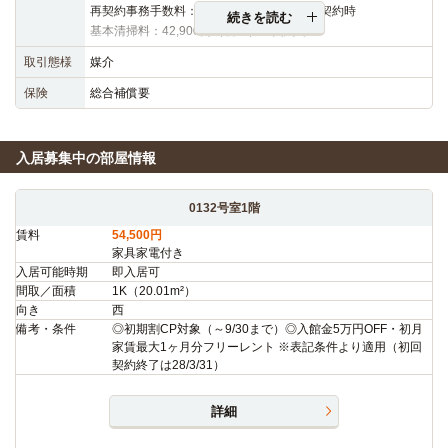
再契約事務手数料：16,500円（税込）※再契約時
続きを読む
基本清掃料：42,900円（税込）※契約時
取引態様
媒介
保険
総合補償要
入居募集中の部屋情報
0132号室1階
賃料
54,500円
家具家電付き
入居可能時期
即入居可
間取／面積
1K（20.01m²）
向き
西
備考・条件
◎初期割CP対象（～9/30まで）◎入館金5万円OFF・初月
家賃最大1ヶ月分フリーレント ※表記条件より適用（初回
契約終了は28/3/31）
詳細