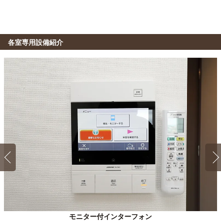
26分
大阪工業大学(梅田キャンパス ロボティクス&デザイン
柴原阪大前→（大阪モノレール6分）→千里中央（7分）
工学部)
電車
→（北大阪急行線13分）→新大阪
31分
柴原阪大前→（大阪モノレール3分）→蛍池（7分）→（阪急
各室専用設備紹介
大阪ハイテクノロジー専門学校
宝塚線21分）→大阪梅田
電車
26分
柴原阪大前→（大阪モノレール6分）→千里中央（7分）
大阪成蹊大学(相川キャンパス)
電車
→（北大阪急行線13分）→新大阪
33分
柴原阪大前→（大阪モノレール18分）→南茨木（5分）
大阪医療福祉専門学校
→（阪急京都線10分）→相川
電車
26分
1K 20㎡〜20㎡
Aタイプ
柴原阪大前→（大阪モノレール6分）→千里中央（7分）
大阪経済大学
電車
→（北大阪急行線13分）→新大阪
35分
柴原阪大前→（大阪モノレール18分）→南茨木（5分）
大阪保健福祉専門学校
→（阪急京都線12分）→上新庄
電車
26分
柴原阪大前→（大阪モノレール6分）→千里中央（7分）
園田学園大学
電車
→（北大阪急行線13分）→新大阪
36分
柴原阪大前→（大阪モノレール4分）→蛍池（5分）→（阪急
大阪こども専門学校
宝塚線15分）→十三（6分）→（阪急神戸線6分）→塚口
電車
26分
モニター付インターフォン