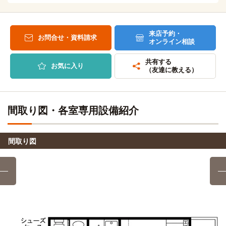
30分
(約3.7km)
柴原阪大前→（大阪モノレール5分）→千里中央→（スクール
北斗会看護専門学校
バス25分）
バス
22分
来店予約・
お問合せ・資料請求
オンライン相談
柴原口→（阪急バス22分）→城山町
立命館大学(大阪いばらきキャンパス)
電車
19分
共有する
お気に入り
中央工学校OSAKA
柴原阪大前→（大阪モノレール19分）→南茨木
電車
（友達に教える）
18分
柴原阪大前→（大阪モノレール5分）→千里中央（8分）
関西大学(千里山キャンパス)
電車
→（北大阪急行線5分）→緑地公園
21分
間取り図・各室専用設備紹介
柴原阪大前→（大阪モノレール9分）→山田(6分)→（阪急千
駿台観光＆外語ビジネスカレッジ大阪
里線6分）→関大前
電車
18分
間取り図
柴原阪大前→（大阪モノレール5分）→千里中央（8分）
大和大学
電車
→（北大阪急行線5分）→緑地公園
24分
柴原阪大前→（大阪モノレール9分）→山田(6分)→（阪急千
キャットミュージックカレッジ専門学校
里線9分）→豊津
電車
21分
柴原阪大前→（大阪モノレール5分）→千里中央（8分）
大阪音楽大学
電車
→（北大阪急行線8分）→江坂
26分
「柴原阪大前」→（大阪モノレール3分）→蛍池（9分）