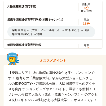
ノレール彩都西5分）→ 阪大病院前
自転車
大阪医療看護専門学校
6分
(約1.4km)
自転車
大阪青山大学(箕面キャンパス)
18分
(約4.2km)
箕面学園福祉保育専門学校(池田キャンパス)
電車
13分
千里金蘭大学
電車
柴原阪大前→（大阪モノレール線3分）→蛍池（5分）→（阪
18分
急宝塚本線5分）→池田
柴原阪大前→（大阪モノレール9分）→山田(6分)→（阪急千
里線3分）→北千里
箕面学園福祉保育専門学校
電車
28分
大阪芸術大学短期大学部(伊丹学舎)
電車
柴原阪大前→（大阪モノレール線3分）→蛍池（9分）→（阪
22分
急宝塚本線2分）→石橋阪大前（8分）→（阪急箕面線6分）
オススメポイント
柴原阪大前→（大阪モノレール3分）→蛍池（7分）→（阪急
→箕面
宝塚本線12分）→山本
【柴原エリア】 UniLife初の朝夕2食付き学生マンションで
履正社国際医療スポーツ専門学校(箕面キャンパス)
バス＋電車
宝塚医療大学(宝塚キャンパス)
バス＋電車
す！ 最寄りの「柴原阪大前」駅から大型ショッピングモー
48分
25分
ルのEXPOCITYや 万博記念公園、大阪国際空港へのアクセ
柴原阪大前→（大阪モノレール5分）→千里中央（7分)→（北
柴原阪大前→（大阪モノレール3分）→蛍池（5分）→（阪急
スも良好で ショッピングやアルバイト、帰省にも便利！ モ
大阪急行線5分）→ 箕面萱野/箕面萱野駅（10分）→（阪急バ
宝塚本線7分）→川西能勢口→(スクールバス10分)
ス21分）→箕面森町地区センター
ノレール沿線で大阪大（箕面・吹田キャンパス）へのアクセ
ス良好♪ キャンパス移動がある大阪大学生にオススメです！
自転車
梅花女子大学
バス＋電車
履正社高等学校
16分