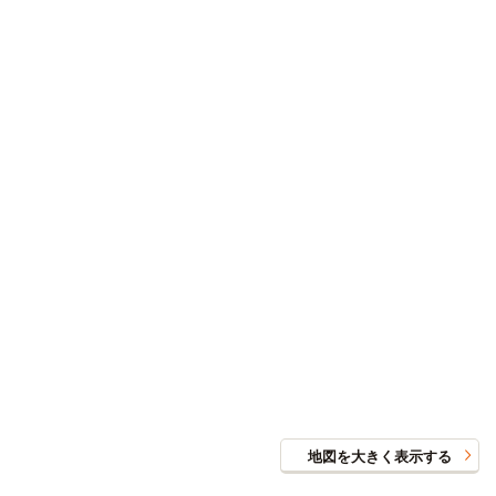
詳細
0406号室4階
賃料
63,500円
家具家電付き
入居可能時期
即入居可
間取／面積
1K（20.01m²）
向き
南
備考・条件
◎初期割CP対象（～9/30まで）◎入館金5万円OFF・初月
家賃最大1ヶ月分フリーレント ※表記条件より適用（初回
契約終了は28/3/31）
詳細
0407号室4階
賃料
63,500円
家具家電付き
地図を大きく表示する
入居可能時期
即入居可
間取／面積
1K（20.01m²）