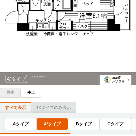
大阪アニメーションカレッジ専門学校
→（阪急宝塚線14分）→庄内
電車
21分
柴原阪大前→（大阪モノレール5分）→千里中央（8分）
滋慶医療科学大学
電車
→（北大阪急行線8分）→江坂
26分
柴原阪大前→（大阪モノレール6分）→千里中央（7分）
履正社国際医療スポーツ専門学校(十三キャンパス)
→（北大阪急行線13分）→新大阪
電車
23分
柴原阪大前→（大阪モノレール3分）→蛍池（5分）→（阪急
大阪人間科学大学
電車
宝塚線15分）→十三
26分
柴原阪大前→（大阪モノレール26分）→摂津
新大阪歯科技工士専門学校
電車
24分
大阪学院大学
電車
1K 20㎡〜20㎡
360度
A‘タイプ
柴原阪大前→（大阪モノレール6分）→千里中央（7分）
28分
パノラマ
→（北大阪急行線11分）→東三国
柴原阪大前→（大阪モノレール18分）→南茨木（5分）
再生
停止
→（阪急京都線5分）→正雀
新大阪歯科衛生士専門学校
電車
24分
すべて表示
1Kタイプのみ表示
宝塚大学(大阪梅田キャンパス)
電車
柴原阪大前→（大阪モノレール6分）→千里中央（7分）
31分
→（北大阪急行線11分）→東三国
柴原阪大前→（大阪モノレール3分）→蛍池（7分）→（阪急
Aタイプ
A‘タイプ
Bタイプ
Cタイプ
宝塚線21分）→大阪梅田
東洋医療専門学校
電車