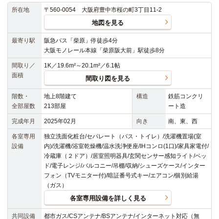
所在地
〒560-0054 大阪府豊中市桜の町3丁目11-2
地図を見る
最寄り駅
阪急バス「柴原」停徒歩4分
大阪モノレール本線「柴原阪大前」駅徒歩8分
間取り／
1K／19.6m²～20.1m²／6.1帖
面積
間取り図を見る
階数・
地上8階建て
構造
鉄筋コンクリ
全部屋数
213部屋
ート造
完成年月
2025年02月
向き
南、東、西
各室専用
独立洗面化粧台/セパレート（バス・トイレ）/洗濯機置場(室
設備
内)/洗濯機/浴室乾燥機/温水洗浄便座/IHコンロ(1口)/家具家電付/
冷蔵庫（２ドア）/居室照明器具/玄関センサー感知ライト/ベッ
ド/電子レンジ/バルコニー/吊棚/収納/シューズケース/インター
フォン（TVモニター付)/暗証番号式キー/エアコン/個別給湯
（ガス）
各室専用設備を詳しく見る
共同設備
都市ガス/CSアンテナ/BSアンテナ/インターネット対応（無