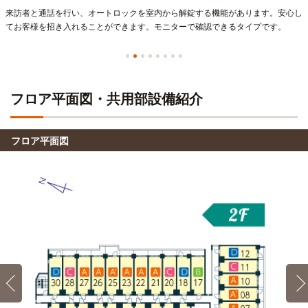
柴原阪大前→（大阪モノレール6分）→千里中央（7分）
来訪者と通話を行い、オートロックを室内から解錠する機能があります。安心し
→（北大阪急行線13分）→新大阪
てお客様を招き入れることができます。モニターで確認できるタイプです。
専門学校ESPエンタテインメント
電車
27分
柴原阪大前→（大阪モノレール4分）→蛍池（5分）→（阪急
宝塚線18分）→中津
フロア平面図・共用部設備紹介
平成医療学園専門学校
電車
27分
フロア平面図
柴原阪大前→（大阪モノレール4分）→蛍池（5分）→（阪急
宝塚線18分）→中津