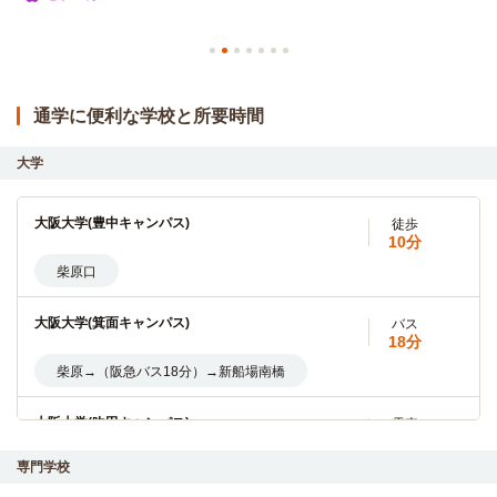
家具家電付き
入居可能時期
2026年10月中旬
間取／面積
1K（20.01m²）
向き
南
備考・条件
通学に便利な学校と所要時間
詳細
大学
大阪大学(豊中キャンパス)
徒歩
0813号室8階
10分
賃料
67,000円
柴原口
家具家電付き
入居可能時期
2026年9月中旬
間取／面積
1K（20.01m²）
大阪大学(箕面キャンパス)
バス
18分
向き
南
備考・条件
柴原→（阪急バス18分）→新船場南橋
詳細
大阪大学(吹田キャンパス)
電車
22分
専門学校
柴原阪大前→（大阪モノレール6分）→千里中央（5分）
→（大阪モノレール5分）→万博記念公園（1分）→（大阪モ