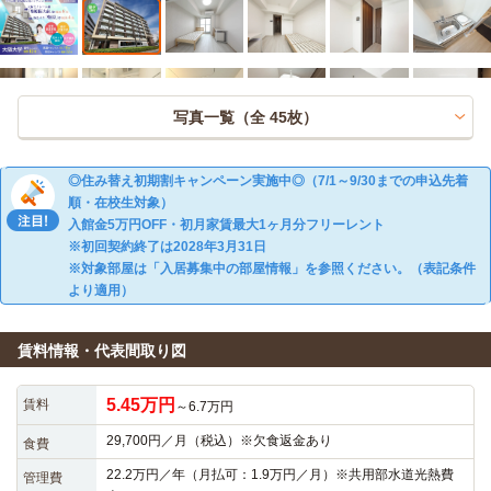
写真一覧（全
45
枚）
◎住み替え初期割キャンペーン実施中◎（7/1～9/30までの申込先着
順・在校生対象）
入館金5万円OFF・初月家賃最大1ヶ月分フリーレント
※初回契約終了は2028年3月31日
※対象部屋は「入居募集中の部屋情報」を参照ください。（表記条件
より適用）
賃料情報・代表間取り図
5.45万円
賃料
～6.7万円
29,700円／月（税込）※欠食返金あり
食費
22.2万円／年（月払可：1.9万円／月）※共用部水道光熱費
管理費