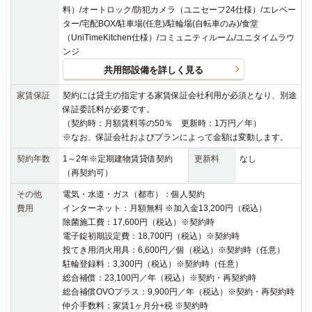
料）/オートロック/防犯カメラ（ユニセーフ24仕様）/エレベー
ター/宅配BOX/駐車場(任意)/駐輪場(自転車のみ)/食堂
（UniTimeKitchen仕様）/コミュニティルーム/ユニタイムラウ
ンジ
共用部設備を詳しく見る
家賃保証
契約には貸主の指定する家賃保証会社利用が必須となり、別途
保証委託料が必要です。
（契約時：月額賃料等の50％ 更新時：1万円／年）
※なお、保証会社およびプランによって金額は変動します。
契約年数
1～2年※定期建物賃貸借契約
更新料
なし
（再契約可）
その他
電気・水道・ガス（都市）：個人契約
費用
インターネット：月額無料 ※加入金13,200円（税込）
除菌施工費：17,600円（税込）※契約時
電子錠初期設定費：18,700円（税込）※契約時
投てき用消火用具：6,600円／個（税込）※契約時（任意）
駐輪登録料：3,300円（税込）※契約時（任意）
総合補償：23,100円／年（税込）※契約・再契約時
総合補償OVOプラス：9,900円／年（税込）※契約・再契約時
仲介手数料：家賃1ヶ月分+税 ※契約時